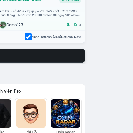
ỔNG ĐIỂM PAPER TRADE
TOP 5 · LIVE
ểm live = số dư ví + ký quỹ + PnL chưa chốt · Chốt 12:00
 cuối tháng · Top 1 trên 20.000 đ nhận 30 ngày VIP Whale.
Demo123
10.115
đ
Auto-refresh (30s)
Refresh Now
h viên Pro
ike
Phí Hồ
Coin Radar