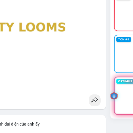
TON #9
OPTIMUS 
nh đại diện của anh ấy