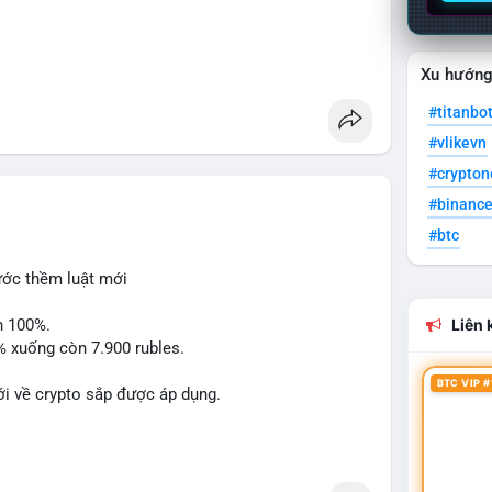
CE, CASHCAT, ANSEM, STONKBROKER, UNI
Xu hướn
 Dogecoin, Polkadot, Chainlink, Taylor Swift, Tesla
iao hữu câu lạc bộ, Tinh hà say hi
#titanbo
#vlikevn
ÔNG
luận về lệnh Long/Short, kỳ vọng vào các kèo
#crypto
eX/Musk.
#binanc
 ghi nhận dòng tiền 1 tỷ USD; Nansen founder dự báo
#btc
pto đạt ATH 759 triệu USD.
le/IBM qua bStocks; Ra mắt giải đấu MMT Trading
rước thềm luật mới
 USD1.
n 100%.
Liên k
3% xuống còn 7.900 rubles.
hóa mạnh giữa tâm lý sợ hãi ngắn hạn và kỳ vọng dài
ý các vùng hỗ trợ quan trọng và theo dõi sát biến
BTC VIP #
i về crypto sắp được áp dụng.
binancesquare