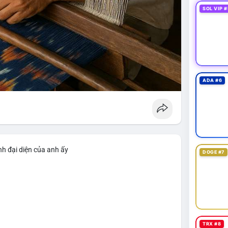
SOL VIP #
ADA #6
nh đại diện của anh ấy
DOGE #7
TRX #8