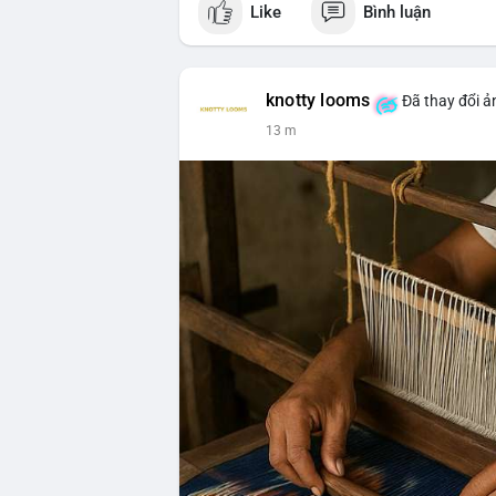
Like
Bình luận
#vlikevn
#titanbot
📰 Nguồn: CoinDesk
knotty looms
Đã thay đổi ả
13 m