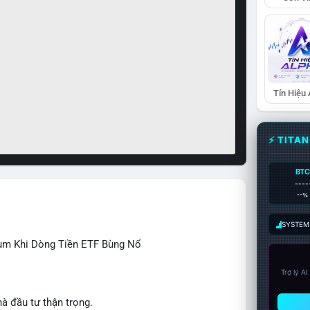
Tín Hiệu
⚡ TITA
BTC
----
--%
SYSTEM:
rùm Khi Dòng Tiền ETF Bùng Nổ
Trợ lý A
hà đầu tư thận trọng.