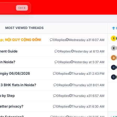
Ctrl K
MOST VIEWED THREADS
1
; NỘI QUY CỘNG ĐỒNG VLIKE.VN: HỆ THỐNG GIÁM SÁT TỰ ĐỘNG V
0
Replies
Wednesday a31 6:07 AM
2
ment Guide
0
Replies
Yesterday at 6:13 AM
3
in Noida?
0
Replies
Yesterday at 5:37 AM
4
t ngày 06/08/2026
0
Replies
Thursday a31 2:43 PM
5
 3 BHK flats in Noida?
0
Replies
Thursday a31 8:01 AM
p by Step
0
Replies
Thursday a31 6:57 AM
etter privacy?
0
Replies
Thursday a31 6:30 AM