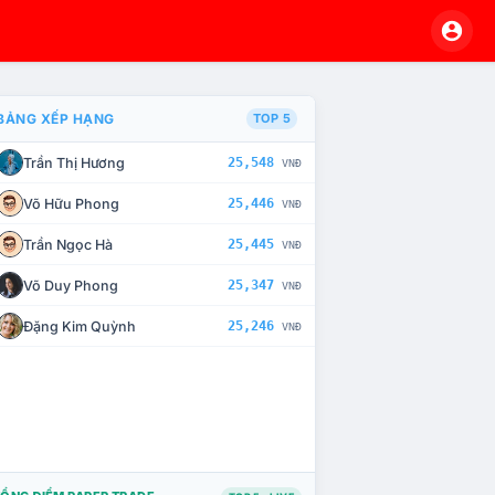
BẢNG XẾP HẠNG
TOP 5
Trần Thị Hương
25,548
VNĐ
À CHẾ TÀI XỬ LÝ VI PHẠM
Võ Hữu Phong
25,446
VNĐ
Trần Ngọc Hà
25,445
VNĐ
Võ Duy Phong
25,347
VNĐ
Đặng Kim Quỳnh
25,246
VNĐ