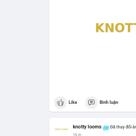
Like
Bình luận
knotty looms
Đã thay đổi ả
16 m