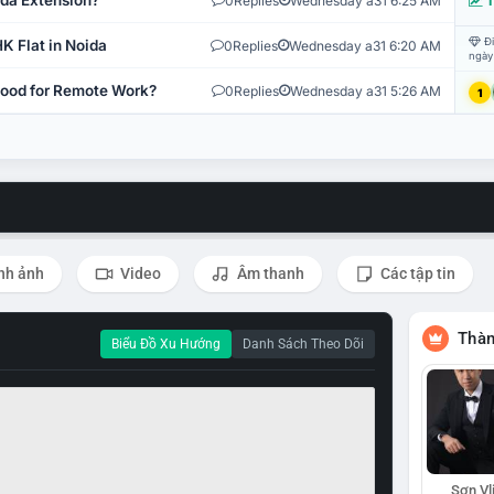
ida Extension?
0
Replies
Wednesday a31 6:25 AM
T
Đi
K Flat in Noida
0
Replies
Wednesday a31 6:20 AM
ngày
 Good for Remote Work?
0
Replies
Wednesday a31 5:26 AM
1
nh ảnh
Video
Âm thanh
Các tập tin
Thàn
Biểu Đồ Xu Hướng
Danh Sách Theo Dõi
Sơn Vl