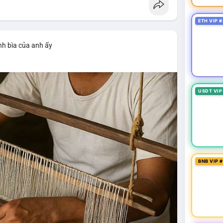
ETH VIP #
nh bìa của anh ấy
USDT VIP
BNB VIP 