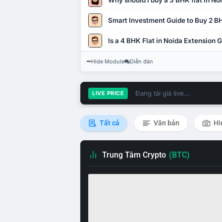
Why should I buy a 3 BHK flat in No
Smart Investment Guide to Buy 2 BH
Is a 4 BHK Flat in Noida Extension
Hide Module
Diễn đàn
Đang tải giá live...
LIVE PRICE
Tất cả
Văn bản
Hì
Trung Tâm Crypto
(BTC)