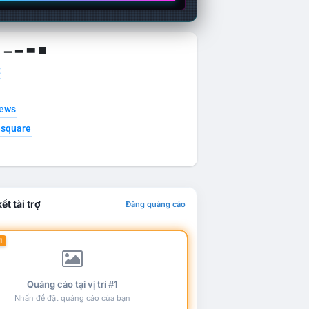
g ▁ ▂ ▃ ▄
t
news
esquare
ết tài trợ
Đăng quảng cáo
1
Quảng cáo tại vị trí #1
Nhấn để đặt quảng cáo của bạn