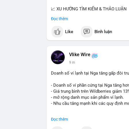
📈 XU HƯỚNG TÌM KIẾM & THẢO LUẬN
• CoinGecko Trending: PENGU, TUT, A
Đọc thêm
• LunarCrush Trending: Ethereum, Solana,
• Google Trends Việt Nam: Real Madrid, G
Like
Bình luận
💬 DÒNG CHẢY TIN TỨC & TRUYỀN TH
• Binance Square: Cộng đồng đang tranh 
$ACE, $RAVE và lo ngại tin xấu từ Spac
Vlike Wire
• Tin tức quốc tế: US spot Bitcoin ETFs
9 m
Bitcoin không dưới 60K; Chi tiêu thẻ Cry
• Thông báo Binance: Hỗ trợ cổ tức App
Doanh số ví lạnh tại Nga tăng gấp đôi t
Tournament; Tiếp tục chiến dịch Airdrop
- Doanh số ví phần cứng tại Nga tăng hơ
💡 NHẬN ĐỊNH & KHUYẾN NGHỊ
- Giá trung bình trên Wildberries giảm 1
• Thị trường đang trong giai đoạn phân 
- mở rộng danh mục sản phẩm ví lạnh.
hạn từ dòng tiền tổ chức (ETF). Cần chú 
- Nhu cầu tăng mạnh khi các quy định mớ
động từ các tin tức pháp lý tại Mỹ.
#cryptonews
#russia
#hardwarewallet
#
📊 Nguồn: Radar Tâm Lý Thị Trường
Đọc thêm
$btc $eth