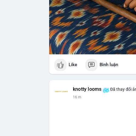
Like
Bình luận
knotty looms
Đã thay đổi ả
16 m