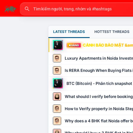
LATEST THREADS
HOTTEST THREADS
CẢNH BÁO BẢO MẬT &amp
VÀNG
Luxury Apartments in Noida Invest
Is RERA Enough When Buying Flats 
BTC (Bitcoin) - Phân tích snapsho
What should I verify before booking
How to Verify property in Noida Ste
Why does a 4 BHK flat Noida offer b