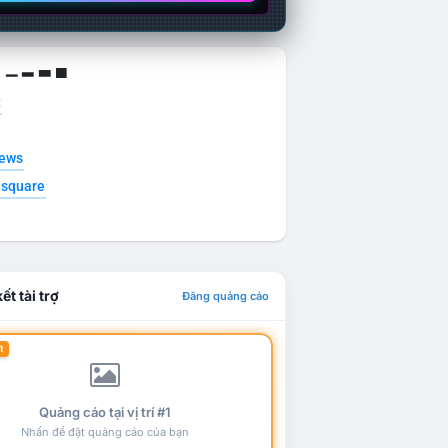
g ▁ ▂ ▃ ▄
t
news
esquare
ết tài trợ
Đăng quảng cáo
1
Quảng cáo tại vị trí #1
Nhấn để đặt quảng cáo của bạn