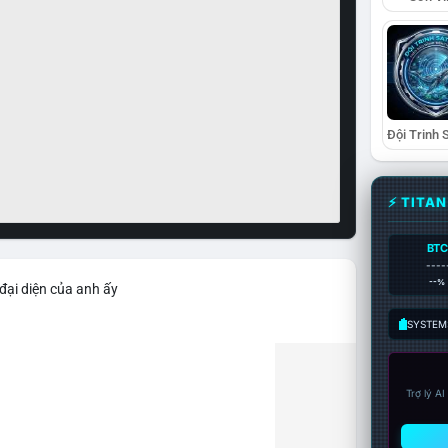
⚡ TITA
BTC
----
--%
đại diện của anh ấy
SYSTEM:
Trợ lý A