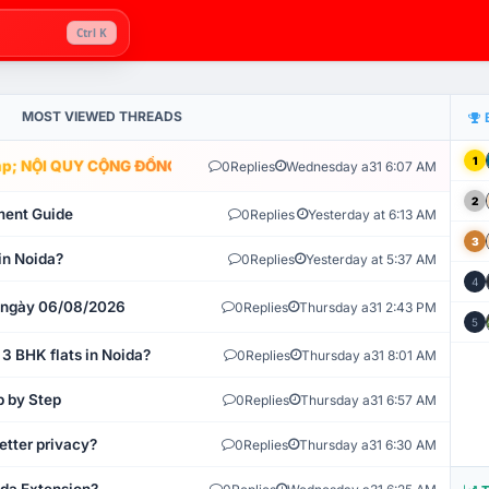
Ctrl K
MOST VIEWED THREADS
1
; NỘI QUY CỘNG ĐỒNG VLIKE.VN: HỆ THỐNG GIÁM SÁT TỰ ĐỘNG V
0
Replies
Wednesday a31 6:07 AM
2
ment Guide
0
Replies
Yesterday at 6:13 AM
3
in Noida?
0
Replies
Yesterday at 5:37 AM
4
t ngày 06/08/2026
0
Replies
Thursday a31 2:43 PM
5
 3 BHK flats in Noida?
0
Replies
Thursday a31 8:01 AM
p by Step
0
Replies
Thursday a31 6:57 AM
etter privacy?
0
Replies
Thursday a31 6:30 AM