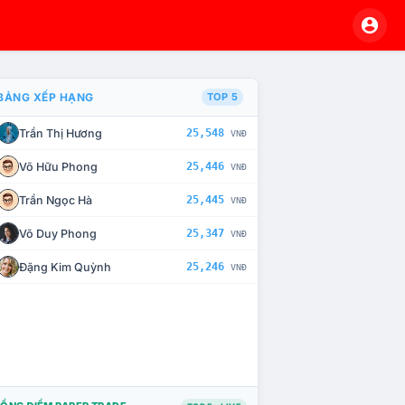
BẢNG XẾP HẠNG
TOP 5
Trần Thị Hương
25,548
VNĐ
À CHẾ TÀI XỬ LÝ VI PHẠM
Võ Hữu Phong
25,446
VNĐ
Trần Ngọc Hà
25,445
VNĐ
Võ Duy Phong
25,347
VNĐ
Đặng Kim Quỳnh
25,246
VNĐ