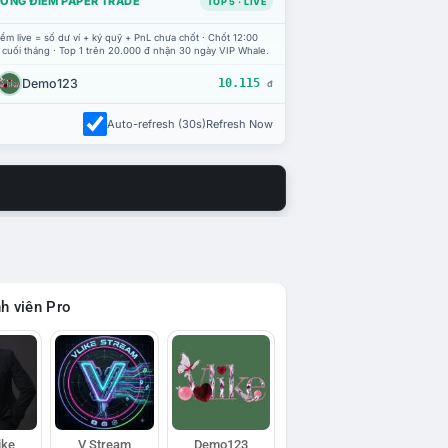
ỔNG ĐIỂM PAPER TRADE
TOP 5 · LIVE
ểm live = số dư ví + ký quỹ + PnL chưa chốt · Chốt 12:00
 cuối tháng · Top 1 trên 20.000 đ nhận 30 ngày VIP Whale.
Demo123
10.115
đ
Auto-refresh (30s)
Refresh Now
h viên Pro
ike
V Stream
Demo123