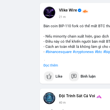
Vlike Wire
21 m
Bán coin BIP-110 fork có thể mất BTC th
- Nếu minority chain xuất hiện, giao dịch 
- Điều này có thể khiến người bán mất B
- Cách an toàn nhất là không làm gì cho 
-
#binancesquare
#cryptonews
#btc
#bi
$btc
Đọc thêm
#vlikevn
#titanbot
Like
Bình luận
📰 Nguồn: CoinDesk
Đội Trinh Sát Cá Voi
40 m