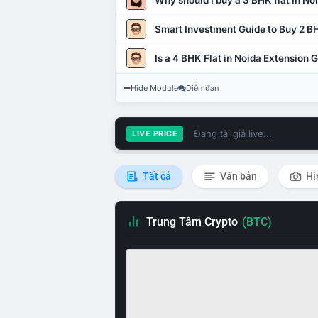
Why should I buy a 3 BHK flat in No
Smart Investment Guide to Buy 2 BH
Is a 4 BHK Flat in Noida Extension
Hide Module
Diễn đàn
Đang tải giá live...
LIVE PRICE
Tất cả
Văn bản
Hì
Trung Tâm Crypto
(BTC)