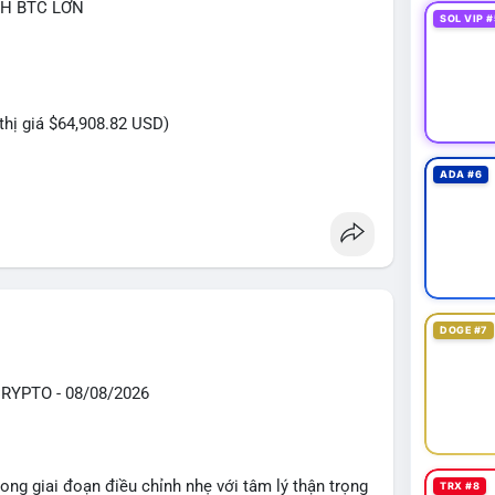
CH BTC LỚN
SOL VIP #
 thị giá $64,908.82 USD)
ADA #6
hiện trong khung giờ sáng sớm, thời điểm thanh
iêng tư hơn là tốc độ khớp lệnh. Với khối lượng
i đang tái phân bổ tài sản giữa các ví nóng hoặc
thay vì hành động bán tháo. Tuy nhiên, nếu dòng tiền
các khối tiếp theo, áp lực bán sẽ gia tăng đáng kể,
DOGE #7
 ngắn hạn.
YPTO - 08/08/2026
 của 9.3767 BTC này trong 24 giờ tới. Nếu dòng
 cực cho xu hướng tăng. Ngược lại, nếu chuyển vào
ong giai đoạn điều chỉnh nhẹ với tâm lý thận trọng
TRX #8