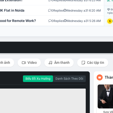
ida Extension?
0
Replies
Wednesday a31 6:25 AM
T
Đi
K Flat in Noida
0
Replies
Wednesday a31 6:20 AM
ngày
 Good for Remote Work?
0
Replies
Wednesday a31 5:26 AM
1
nh ảnh
Video
Âm thanh
Các tập tin
Thàn
Biểu Đồ Xu Hướng
Danh Sách Theo Dõi
Sơn Vl