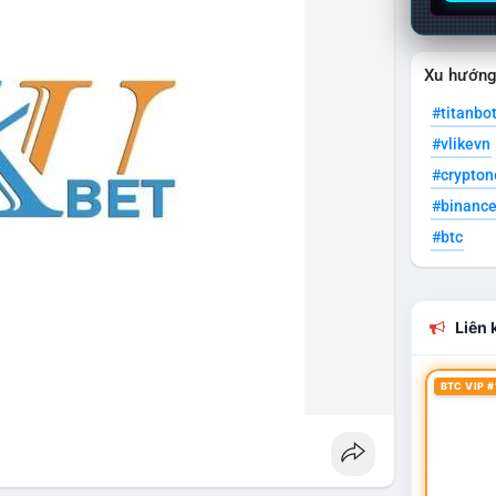
Xu hướn
#titanbo
#vlikevn
#crypto
#binanc
#btc
Liên k
BTC VIP #