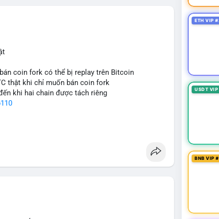
ETH VIP #
ật
bán coin fork có thể bị replay trên Bitcoin
TC thật khi chỉ muốn bán coin fork
USDT VIP
đến khi hai chain được tách riêng
p110
BNB VIP 