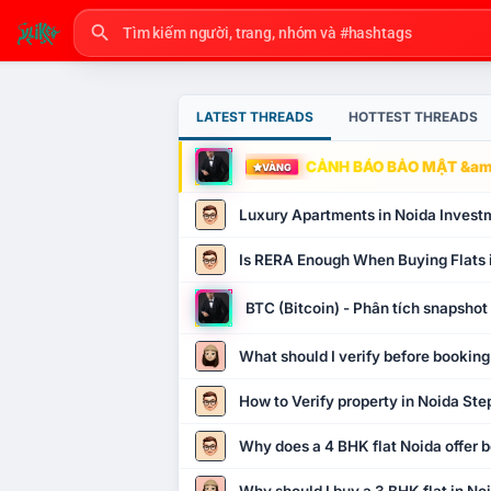
LATEST THREADS
HOTTEST THREADS
CẢNH BÁO BẢO MẬT &amp
VÀNG
Luxury Apartments in Noida Invest
Is RERA Enough When Buying Flats 
BTC (Bitcoin) - Phân tích snapsho
What should I verify before booking
How to Verify property in Noida Ste
Why does a 4 BHK flat Noida offer b