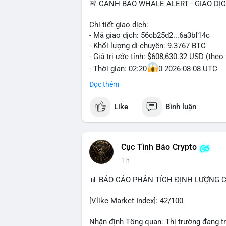
🚨 CẢNH BÁO WHALE ALERT - GIAO DỊ
Chi tiết giao dịch:
- Mã giao dịch: 56cb25d2...6a3bf14c
- Khối lượng di chuyển: 9.3767 BTC
- Giá trị ước tính: $608,630.32 USD (theo
- Thời gian: 02:20
0 2026-08-08 UTC
Đọc thêm
Nhận định phân tích:
Giao dịch gần 610 nghìn USD được thực 
Like
Bình luận
khoản mỏng, cho thấy chủ ví ưu tiên sự r
trung bình lớn này, khả năng cao là cá vo
chuyển sang ví lạnh để tích lũy dài hạn, 
này đổ vào sàn giao dịch tập trung trong 
Cục Tình Báo Crypto
tác động tiêu cực đến tâm lý nhà đầu cơ
1 h
Lời khuyên:
📊 BÁO CÁO PHÂN TÍCH ĐỊNH LƯỢNG CR
Nhà đầu tư nhỏ lẻ nên theo dõi điểm đến
tiền dừng ở ví lạnh, đây là tín hiệu tích
[Vlike Market Index]: 42/100
sàn, cần thận trọng với nhịp điều chỉnh.
Nhận định Tổng quan: Thị trường đang tr