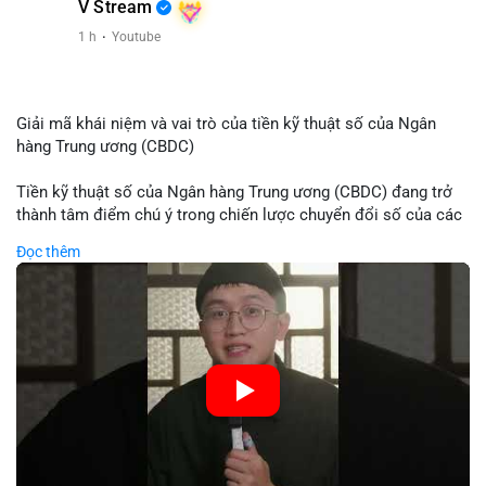
V Stream
1 h
·
Youtube
Giải mã khái niệm và vai trò của tiền kỹ thuật số của Ngân
hàng Trung ương (CBDC)
Tiền kỹ thuật số của Ngân hàng Trung ương (CBDC) đang trở
thành tâm điểm chú ý trong chiến lược chuyển đổi số của các
nền kinh tế toàn cầu. Khác với các loại tiền mã hóa phi tập
Đọc thêm
trung, CBDC là hình thức tiền pháp định được phát hành và
quản lý trực tiếp bởi Ngân hàng Trung ương nhằm tối ưu hóa
hệ thống thanh toán và tăng cường hiệu quả chính sách tiền tệ.
Việc triển khai CBDC hứa hẹn sẽ thay đổi diện mạo của hạ
tầng tài chính truyền thống, mang lại sự tiện lợi trong giao dịch
nhưng cũng đặt ra nhiều thách thức về quyền riêng tư và an
ninh mạng.
🎥 Xem video trực tiếp tại: