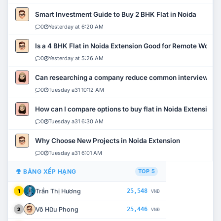
Smart Investment Guide to Buy 2 BHK Flat in Noida
0
Yesterday at 6:20 AM
Is a 4 BHK Flat in Noida Extension Good for Remote Work?
0
Yesterday at 5:26 AM
Can researching a company reduce common interview mi
0
Tuesday a31 10:12 AM
How can I compare options to buy flat in Noida Extension?
0
Tuesday a31 6:30 AM
Why Choose New Projects in Noida Extension
0
Tuesday a31 6:01 AM
BẢNG XẾP HẠNG
TOP 5
Trần Thị Hương
25,548
1
VNĐ
Võ Hữu Phong
25,446
2
VNĐ