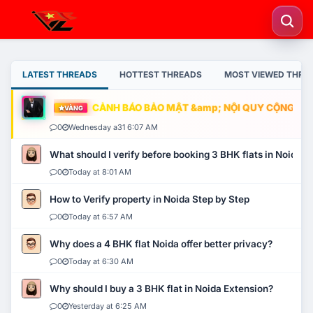
LATEST THREADS
HOTTEST THREADS
MOST VIEWED THRE
CẢNH BÁO BẢO MẬT &amp; NỘI QUY CỘNG ĐỒNG
VÀNG
0
Wednesday a31 6:07 AM
What should I verify before booking 3 BHK flats in Noida?
0
Today at 8:01 AM
How to Verify property in Noida Step by Step
0
Today at 6:57 AM
Why does a 4 BHK flat Noida offer better privacy?
0
Today at 6:30 AM
Why should I buy a 3 BHK flat in Noida Extension?
0
Yesterday at 6:25 AM