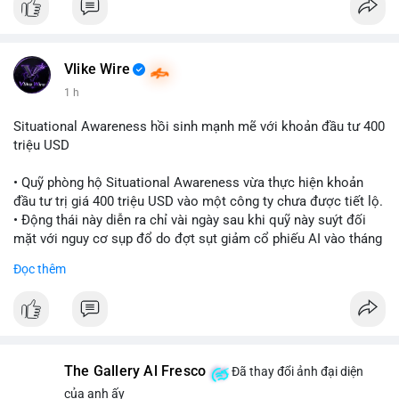
Vlike Wire
1 h
Situational Awareness hồi sinh mạnh mẽ với khoản đầu tư 400
triệu USD
• Quỹ phòng hộ Situational Awareness vừa thực hiện khoản
đầu tư trị giá 400 triệu USD vào một công ty chưa được tiết lộ.
• Động thái này diễn ra chỉ vài ngày sau khi quỹ này suýt đối
mặt với nguy cơ sụp đổ do đợt sụt giảm cổ phiếu AI vào tháng
7.
Đọc thêm
• Sự trở lại này đánh dấu bước phục hồi đáng chú ý của quỹ
sau giai đoạn khủng hoảng.
#cryptonews
#investment
#situationalawareness
#financenews
The Gallery Al Fresco
Đã thay đổi ảnh đại diện
$btc $eth
của anh ấy