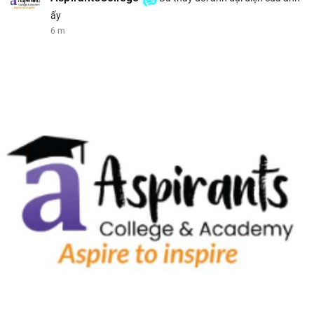
ấy
6 m