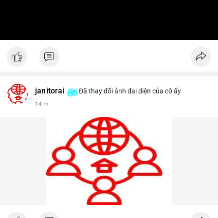
janitorai
Đã thay đổi ảnh đại diện của cô ấy
14 m