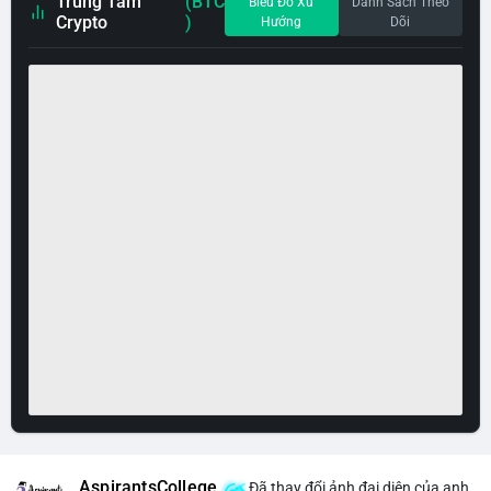
Trung Tâm
(BTC
Biểu Đồ Xu
Danh Sách Theo
Crypto
)
Hướng
Dõi
AspirantsCollege
Đã thay đổi ảnh đại diện của anh