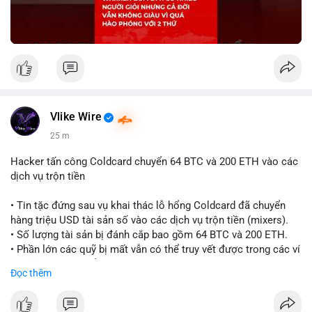
Vlike Wire
25 m
Hacker tấn công Coldcard chuyển 64 BTC và 200 ETH vào các
dịch vụ trộn tiền
• Tin tặc đứng sau vụ khai thác lỗ hổng Coldcard đã chuyển
hàng triệu USD tài sản số vào các dịch vụ trộn tiền (mixers).
• Số lượng tài sản bị đánh cắp bao gồm 64 BTC và 200 ETH.
• Phần lớn các quỹ bị mất vẫn có thể truy vết được trong các ví
do kẻ tấn công kiểm soát.
Đọc thêm
#coldcard
#cryptohack
#btc
#eth
#binancesquare
#cryptonews