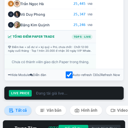
Trần Ngọc Hà
25,445
3
VNĐ
Võ Duy Phong
25,347
4
VNĐ
Đặng Kim Quỳnh
25,246
5
VNĐ
TỔNG ĐIỂM PAPER TRADE
TOP 5 · LIVE
Điểm live = số dư ví + ký quỹ + PnL chưa chốt · Chốt 12:00
ngày cuối tháng · Top 1 trên 20.000 đ nhận 30 ngày VIP Whale.
Chưa có thành viên giao dịch Paper trong tháng.
Hide Module
Diễn đàn
Auto-refresh (30s)
Refresh Now
Đang tải giá live...
LIVE PRICE
Tất cả
Văn bản
Hình ảnh
Video