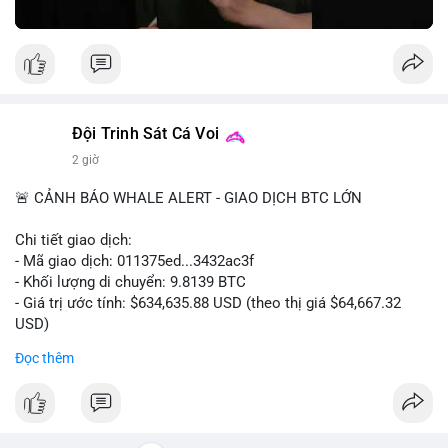
Nguồn: 5 Phút Crypto
Đội Trinh Sát Cá Voi
2 giờ
🚨 CẢNH BÁO WHALE ALERT - GIAO DỊCH BTC LỚN
Chi tiết giao dịch:
- Mã giao dịch: 011375ed...3432ac3f
- Khối lượng di chuyển: 9.8139 BTC
- Giá trị ước tính: $634,635.88 USD (theo thị giá $64,667.32
USD)
- Thời gian: 10:19:26 2026-08-06 UTC
Đọc thêm
Nhận định phân tích:
Giao dịch 9.81 BTC trị giá hơn 634 nghìn USD được phát hiện
trong mempool chưa xác nhận. Khối lượng này ở mức trung