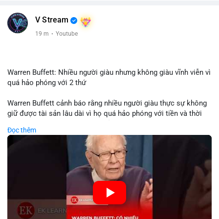
V Stream
19 m
·
Youtube
Warren Buffett: Nhiều người giàu nhưng không giàu vĩnh viễn vì
quá hảo phóng với 2 thứ
Warren Buffett cảnh báo rằng nhiều người giàu thực sự không
giữ được tài sản lâu dài vì họ quá hảo phóng với tiền và thời
gian. Quyên góp liên tục làm giảm vốn đầu tư, hạn chế lợi
Đọc thêm
nhuận tái đầu tư và suy giảm sức mạnh tăng trưởng danh mục.
Đối với nhà đầu tư crypto, giữ lại lợi nhuận để tái đầu tư vào
dự án tiềm năng quan trọng hơn chia sẻ quá mức. Cân bằng
đóng góp xã hội và bảo vệ tài sản giúp nhà đầu tư đạt được
bền vững tài chính mà Buffett đề cao.
🎥 Xem video trực tiếp tại:
Nguồn: KIEN THUC KINH TE