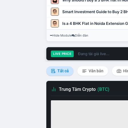
Why should I buy a 3 BHK flat in No
Smart Investment Guide to Buy 2 BH
Is a 4 BHK Flat in Noida Extension
Hide Module
Diễn đàn
Đang tải giá live...
LIVE PRICE
Tất cả
Văn bản
Hì
Trung Tâm Crypto
(BTC)