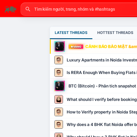
LATEST THREADS
HOTTEST THREADS
CẢNH BÁO BẢO MẬT &amp
VÀNG
Luxury Apartments in Noida Invest
Is RERA Enough When Buying Flats 
BTC (Bitcoin) - Phân tích snapsho
What should I verify before booking
How to Verify property in Noida Ste
Why does a 4 BHK flat Noida offer b