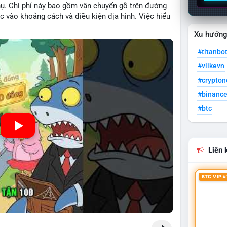
hụ. Chi phí này bao gồm vận chuyển gỗ trên đường
c vào khoảng cách và điều kiện địa hình. Việc hiểu
iệp tối ưu hoá chuỗi cung ứng và kiểm soát lợi
Xu hướn
#titanbo
#vlikevn
#crypto
#binanc
#btc
Liên k
BTC VIP #