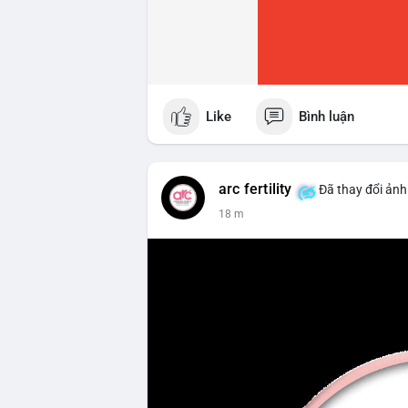
Like
Bình luận
arc fertility
Đã thay đổi ảnh
18 m