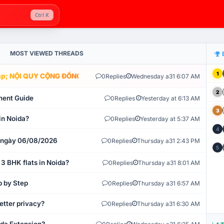
Ctrl K
MOST VIEWED THREADS
1
; NỘI QUY CỘNG ĐỒNG VLIKE.VN: HỆ THỐNG GIÁM SÁT TỰ ĐỘNG V
0
Replies
Wednesday a31 6:07 AM
2
ment Guide
0
Replies
Yesterday at 6:13 AM
3
in Noida?
0
Replies
Yesterday at 5:37 AM
4
t ngày 06/08/2026
0
Replies
Thursday a31 2:43 PM
5
 3 BHK flats in Noida?
0
Replies
Thursday a31 8:01 AM
p by Step
0
Replies
Thursday a31 6:57 AM
etter privacy?
0
Replies
Thursday a31 6:30 AM