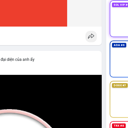
SOL VIP #
ADA #6
 đại diện của anh ấy
DOGE #7
TRX #8