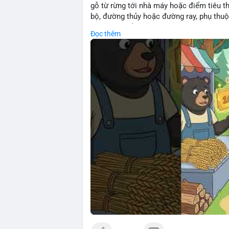
gỗ từ rừng tới nhà máy hoặc điểm tiêu t
bộ, đường thủy hoặc đường ray, phụ thuộ
rõ chi phí đẩy giúp doanh nghiệp lâm ngh
Đọc thêm
nhuận.
🎥 Xem video trực tiếp tại:
Nguồn: Cú Thông Thái