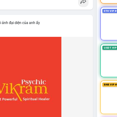
ETH VIP #
i ảnh đại diện của anh ấy
USDT VIP
BNB VIP 