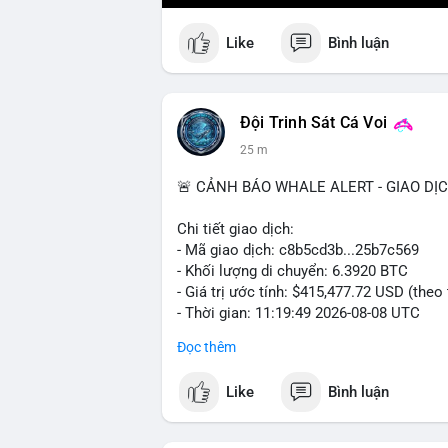
Like
Bình luận
Đội Trinh Sát Cá Voi
25 m
🚨 CẢNH BÁO WHALE ALERT - GIAO DỊ
Chi tiết giao dịch:
- Mã giao dịch: c8b5cd3b...25b7c569
- Khối lượng di chuyển: 6.3920 BTC
- Giá trị ước tính: $415,477.72 USD (theo
- Thời gian: 11:19:49 2026-08-08 UTC
Đọc thêm
Nhận định phân tích: Giao dịch 6.3920 B
mempool, mức chuyển động trung bình lớ
Like
Bình luận
ánh sự dịch chuyển dòng tiền có chủ đích
tài sản giữa các ví nóng hoặc chuẩn bị 
dòng tiền tiếp tục đổ về sàn tập trung tr