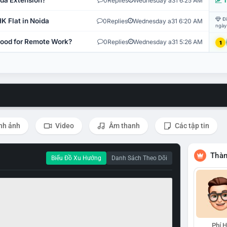
ida Extension?
0
Replies
Wednesday a31 6:25 AM
T
Đi
K Flat in Noida
0
Replies
Wednesday a31 6:20 AM
ngày
 Good for Remote Work?
0
Replies
Wednesday a31 5:26 AM
1
nh ảnh
Video
Âm thanh
Các tập tin
Thàn
Biểu Đồ Xu Hướng
Danh Sách Theo Dõi
Phí 