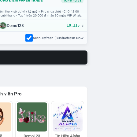
ỔNG ĐIỂM PAPER TRADE
TOP 5 · LIVE
ểm live = số dư ví + ký quỹ + PnL chưa chốt · Chốt 12:00
 cuối tháng · Top 1 trên 20.000 đ nhận 30 ngày VIP Whale.
Demo123
10.115
đ
Auto-refresh (30s)
Refresh Now
h viên Pro
Hồ
Demo123
Tín Hiệu Alpha