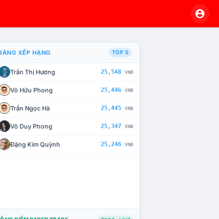
BẢNG XẾP HẠNG
TOP 5
Trần Thị Hương
25,548
VNĐ
À CHẾ TÀI XỬ LÝ VI PHẠM
Võ Hữu Phong
25,446
VNĐ
Trần Ngọc Hà
25,445
VNĐ
Võ Duy Phong
25,347
VNĐ
Đặng Kim Quỳnh
25,246
VNĐ