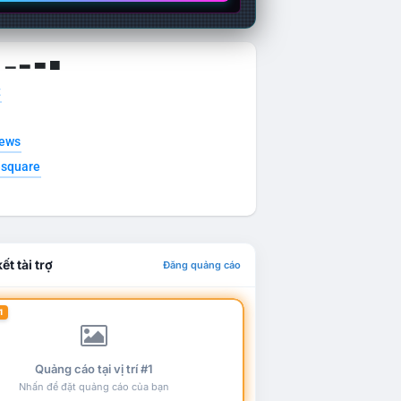
g ▁ ▂ ▃ ▄
t
news
esquare
ết tài trợ
Đăng quảng cáo
1
Quảng cáo tại vị trí #1
Nhấn để đặt quảng cáo của bạn