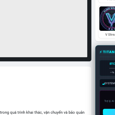
V Str
⚡ TITA
BTC
----
--%
SYSTEM:
Trợ lý A
 trong quá trình khai thác, vận chuyển và bảo quản