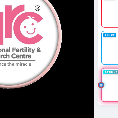
TON #9
OPTIMUS 