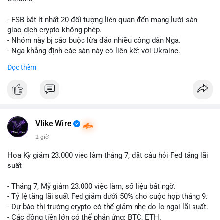
giống nhau ở mọi bài như
#whalealert
,
#smartmoney
,
#cryptonews
,
#vlikesignals
. Mỗi bài viết phải có bộ hashtag
- FSB bắt ít nhất 20 đối tượng liên quan đến mạng lưới sàn
riêng biệt phản ánh đúng nội dung cụ thể của giao dịch đó. Ví
giao dịch crypto không phép.
dụ nếu giao dịch 45 BTC chuyển ví lạnh:
#45btc
#vilanh
- Nhóm này bị cáo buộc lừa đảo nhiều công dân Nga.
#tichluydaihan
#btcmempool
. KHÔNG dùng hashtag tên mô
- Nga khẳng định các sàn này có liên kết với Ukraine.
hình AI (
#gpt
,
#deepseek
,
#gemini
,
#claude
,
#ai
).
Đọc thêm
#russia
#cryptonews
#regulation
#fsb
$btc $eth
#vlikevn
#titanbot
Vlike Wire
📰 Nguồn: CoinDesk
2 giờ
Hoa Kỳ giảm 23.000 việc làm tháng 7, đặt câu hỏi Fed tăng lãi
suất
- Tháng 7, Mỹ giảm 23.000 việc làm, số liệu bất ngờ.
- Tỷ lệ tăng lãi suất Fed giảm dưới 50% cho cuộc họp tháng 9.
- Dự báo thị trường crypto có thể giảm nhẹ do lo ngại lãi suất.
- Các đồng tiền lớn có thể phản ứng: BTC, ETH.