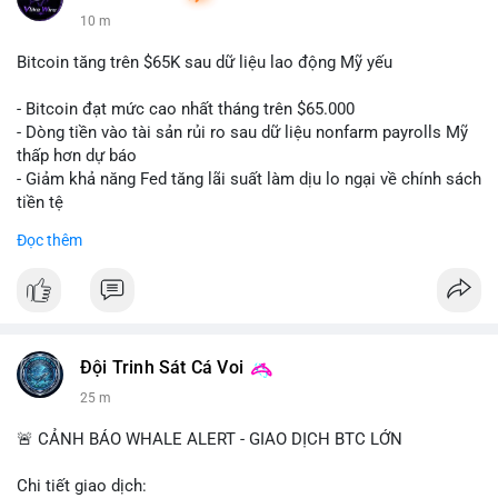
10 m
Bitcoin tăng trên $65K sau dữ liệu lao động Mỹ yếu
- Bitcoin đạt mức cao nhất tháng trên $65.000
- Dòng tiền vào tài sản rủi ro sau dữ liệu nonfarm payrolls Mỹ
thấp hơn dự báo
- Giảm khả năng Fed tăng lãi suất làm dịu lo ngại về chính sách
tiền tệ
#binancesquare
#cryptonews
#btc
Đọc thêm
$btc
#vlikevn
#titanbot
📰 Nguồn: Cointelegraph
Đội Trinh Sát Cá Voi
25 m
🚨 CẢNH BÁO WHALE ALERT - GIAO DỊCH BTC LỚN
Chi tiết giao dịch: