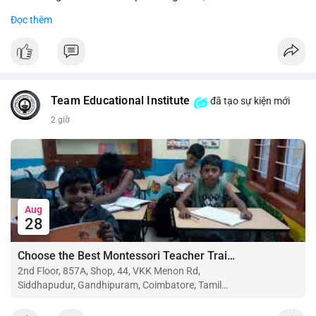
Đọc thêm
#binancesquare
#cryptonews
#btc
#eth
$btc $eth
#vlikevn
#titanbot
Team Educational Institute
đã tạo sự kiện mới
📰 Nguồn: CoinDesk
2 giờ
Aug
28
Choose the Best Montessori Teacher Training Institute in Coimbatore for a Rewarding Career
2nd Floor, 857A, Shop, 44, VKK Menon Rd,
Siddhapudur, Gandhipuram, Coimbatore, Tamil
Nadu 641044