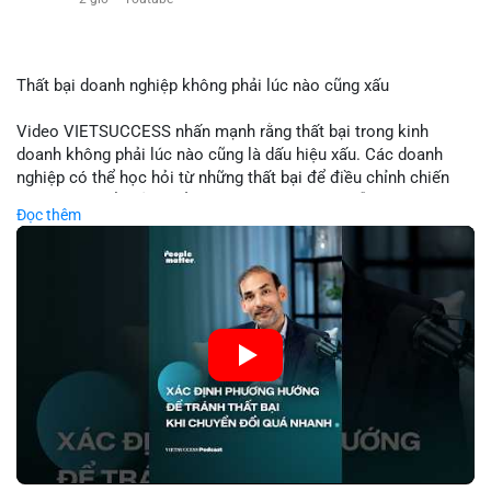
$eth
#vlikevn
#titanbot
Thất bại doanh nghiệp không phải lúc nào cũng xấu
📰 Nguồn: Cointelegraph
Video VIETSUCCESS nhấn mạnh rằng thất bại trong kinh
doanh không phải lúc nào cũng là dấu hiệu xấu. Các doanh
nghiệp có thể học hỏi từ những thất bại để điều chỉnh chiến
lược, phát triển sản phẩm mới, hoặc phát hiện lỗi trong quy
Đọc thêm
trình. Trong lĩnh vực tài chính và crypto, hiểu rõ nguyên nhân
thất bại giúp quản lý rủi ro hiệu quả và tránh lặp lại sai lầm.
Điều này đặc biệt quan trọng khi áp dụng vào các mô hình kinh
doanh mới hoặc đầu tư vào dự án blockchain.
🎥 Xem video trực tiếp tại:
Nguồn: VIETSUCCESS