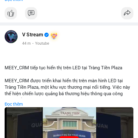
#72dot2609btc
#4triệu7usd
#chuyểnvílạnh
#áplựcbántiềmnăng
#mempoolbtc
#vlikevn
#titanbot
📰 Nguồn: Cointelegraph
V Stream
44 m
·
Youtube
MEEY_CRM tiếp tục hiển thị trên LED tại Tràng Tiền Plaza
MEEY_CRM được triển khai hiển thị trên màn hình LED tại
Tràng Tiền Plaza, một khu vực thương mại nổi tiếng. Việc này
thể hiện chiến lược quảng bá thương hiệu thông qua công
nghệ hiển thị công cộng. Tràng Tiền Plaza thu hút lượng khách
Đọc thêm
lớn hàng ngày, giúp tăng cường nhận diện thương hiệu
MEEY_CRM. Mô hình này kết hợp công nghệ LED với việc đặt
sản tại điểm giao thông quan trọng.
🎥 Xem video trực tiếp tại: