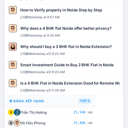
How to Verify property in Noida Step by Step
0
Yesterday at 6:57 AM
Why does a 4 BHK flat Noida offer better privacy?
0
Yesterday at 6:30 AM
Why should I buy a 3 BHK flat in Noida Extension?
0
Wednesday a31 6:25 AM
Smart Investment Guide to Buy 2 BHK Flat in Noida
0
Wednesday a31 6:20 AM
Is a 4 BHK Flat in Noida Extension Good for Remote Work?
0
Wednesday a31 5:26 AM
BẢNG XẾP HẠNG
TOP 5
Trần Thị Hương
25,548
1
VNĐ
Võ Hữu Phong
25,446
2
VNĐ