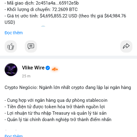
- Mã giao dịch: 2c451a4a...65912e5b
- Khối lượng di chuyển: 72.2609 BTC
- Giá trị ước tính: $4,695,855.22 USD (theo thị giá $64,984.76
USD)
- Thời gian: 15:20
0 2026-08-07 UTC
Đọc thêm
Nhận định phân tích hành vi của Cá voi dựa trên giao dịch này:
Lượng BTC trị giá gần 4,7 triệu USD được dồn vào một giao
dịch duy nhất cho thấy dấu hiệu chuyển tiền có chủ đích,
không phải hành động phân tán nhỏ lẻ. Nếu điểm đến là ví sàn
Vlike Wire
giao dịch, áp lực bán ngắn hạn có thể gia tăng, ảnh hưởng đến
tâm lý nhà đầu tư. Ngược lại, nếu dòng tiền đổ về ví lạnh, đây
25 m
là tín hiệu tích lũy dài hạn, cho thấy cá voi đang gom hàng ở
vùng giá hiện tại thay vì thoát ra.
Crypto Negócio: Ngành lớn nhất crypto đang lặp lại ngân hàng
Lời khuyên ngắn gọn cho nhà đầu tư nhỏ lẻ: Theo dõi sát địa
- Cung hợp với ngân hàng qua dự phòng stablecoin
chỉ nhận của giao dịch này trong 24-48 giờ tới. Đừng vội hành
- Tiền điện tử được token hóa trở thành nguồn lợi
động theo cảm xúc khi chỉ dựa vào một lệnh chuyển đơn lẻ;
- Lợi nhuận từ thu nhập Treasury và quản lý tài sản
hãy quan sát thêm các lệnh tiếp theo để xác nhận xu hướng
- Quản lý tài chính doanh nghiệp trở thành điểm nhấn
dòng tiền trước khi điều chỉnh vị thế.
$btc $eth
Đọc thêm