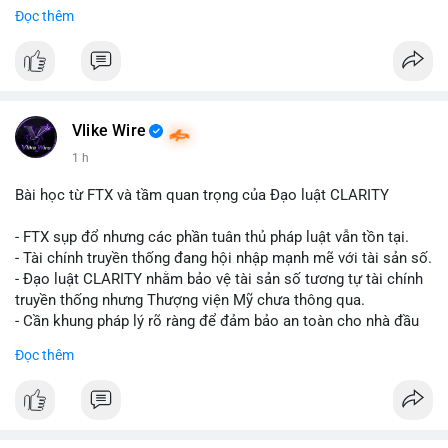
Đọc thêm
$btc
#vlikevn
#titanbot
📰 Nguồn: CoinDesk
Vlike Wire
1 h
Bài học từ FTX và tầm quan trọng của Đạo luật CLARITY
- FTX sụp đổ nhưng các phần tuân thủ pháp luật vẫn tồn tại.
- Tài chính truyền thống đang hội nhập mạnh mẽ với tài sản số.
- Đạo luật CLARITY nhằm bảo vệ tài sản số tương tự tài chính
truyền thống nhưng Thượng viện Mỹ chưa thông qua.
- Cần khung pháp lý rõ ràng để đảm bảo an toàn cho nhà đầu
tư.
Đọc thêm
#binancesquare
#cryptonews
#ftx
#regulation
#clarityact
$btc $eth