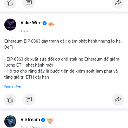
Vlike Wire
2 giờ
Ethereum EIP-8363 gây tranh cãi: giảm phát hành nhưng lo hại
DeFi
- EIP-8363 đề xuất sửa đổi cơ chế staking Ethereum để giảm
lượng ETH phát hành mới
- Hỗ trợ cho rằng đây là bước tiến để kiểm soát lạm phát và
tăng giá trị ETH dài hạn
- Các nhà phê bình lo ngại việc giảm phần thưởng sẽ làm yếu
Đọc thêm
động lực staking, ảnh hưởng đến bảo mật mạng lưới
- Lo ngại thêm: có thể làm giảm hấp dẫn của DeFi, giảm sự phi
tập trung và làm chậm sự tham gia của nhà đầu tư istituционаl
- Diễn ra trong bối cảnh Ethereum đang cân bằng giữa giảm
phát hành và duy trì sức hấp dẫn cho hệ sinh thái
#binancesquare
#cryptonews
#eth
#defi
#eip8363
V Stream
2 giờ
·
Youtube