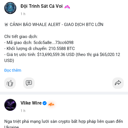
#vlikevn
#titanbot
Đội Trinh Sát Cá Voi
1 h
📰 Nguồn: CoinDesk
🚨 CẢNH BÁO WHALE ALERT - GIAO DỊCH BTC LỚN
Chi tiết giao dịch:
- Mã giao dịch: 5cdc5a8e...73cc6098
- Khối lượng di chuyển: 210.5588 BTC
- Giá trị ước tính: $13,690,559.36 USD (theo thị giá $65,020.12
USD)
- Thời gian: 14:19:51 2026-08-07 UTC
Đọc thêm
Nhận định phân tích hành vi của Cá voi dựa trên giao dịch này
(ví dụ: chuyển dịch lượng lớn coin, gom hàng ví lạnh, áp lực
bán tiềm năng...) và tác động tâm lý thị trường.
Lời khuyên ngắn gọn cho nhà đầu tư nhỏ lẻ.
Vlike Wire
Hashtags: Tự trích xuất 3-5 hashtag ĐỘC NHẤT từ nội dung
1 h
chính của bài viết này. Hashtag phải là các từ khóa cụ thể xuất
hiện trong bài (khối lượng BTC, hành vi cá voi, loại ví, mức giá
Nga triệt phá mạng lưới sàn crypto bất hợp pháp liên quan đến
USD). TUYỆT ĐỐI KHÔNG lặp lại các hashtag chung chung
Ukraine