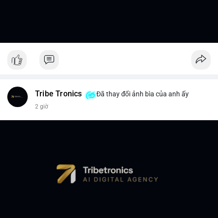
Tribe Tronics
Đã thay đổi ảnh bìa của anh ấy
2 giờ