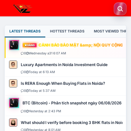
LATEST THREADS
HOTTEST THREADS
MOST VIEWED THRE
CẢNH BÁO BẢO MẬT &amp; NỘI QUY CỘNG ĐỒNG
VÀNG
0
Wednesday a31 6:07 AM
Luxury Apartments in Noida Investment Guide
0
Today at 6:13 AM
Is RERA Enough When Buying Flats in Noida?
0
Today at 5:37 AM
BTC (Bitcoin) - Phân tích snapshot ngày 06/08/2026
0
Yesterday at 2:43 PM
What should I verify before booking 3 BHK flats in Noida?
0
Yesterday at 8:01 AM