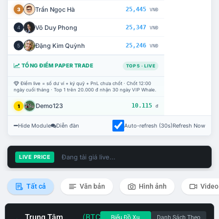
Trần Ngọc Hà
25,445
3
VNĐ
Võ Duy Phong
25,347
4
VNĐ
Đặng Kim Quỳnh
25,246
5
VNĐ
TỔNG ĐIỂM PAPER TRADE
TOP 5 · LIVE
Điểm live = số dư ví + ký quỹ + PnL chưa chốt · Chốt 12:00
ngày cuối tháng · Top 1 trên 20.000 đ nhận 30 ngày VIP Whale.
Demo123
10.115
1
đ
Hide Module
Diễn đàn
Auto-refresh (30s)
Refresh Now
Đang tải giá live...
LIVE PRICE
Tất cả
Văn bản
Hình ảnh
Video
Trung Tâm
(BTC
Biểu Đồ Xu
Danh Sách Theo