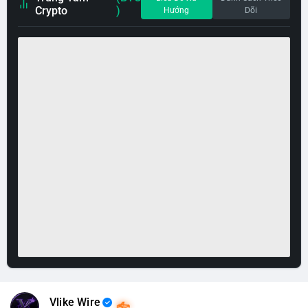
Crypto
)
Hướng
Dõi
Vlike Wire