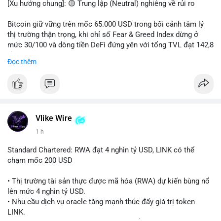
[Xu hướng chung]: 🟡 Trung lập (Neutral) nghiêng về rủi ro
📊 Nguồn: Radar Tâm Lý Thị Trường
Bitcoin giữ vững trên mốc 65.000 USD trong bối cảnh tâm lý
thị trường thận trọng, khi chỉ số Fear & Greed Index dừng ở
mức 30/100 và dòng tiền DeFi đứng yên với tổng TVL đạt 142,8
tỷ USD.
Đọc thêm
- Thị trường & Giá cả: BTC giao dịch quanh vùng 65.200 USD,
tăng gần 3% khi Iran-Oman hứa mở lại eo Hormuz, giảm lo ngại
địa chính trị. Hoạt động cá voi diễn ra sôi động với lệnh
chuyển 458 BTC trị giá gần 30 triệu USD cùng nhiều giao dịch
lớn khác. Đáng chú ý, thanh lý Short chiếm tới 81,7% tổng 35,7
Vlike Wire
triệu USD thanh lý trong 24h, cho thấy phe bán đang yếu thế.
1 h
- DeFi & Công nghệ: Standard Chartered dự báo thị trường RWA
Standard Chartered: RWA đạt 4 nghìn tỷ USD, LINK có thể
sẽ bùng nổ lên 4 nghìn tỷ USD, kéo theo giá trị token LINK có
chạm mốc 200 USD
thể tăng 25 lần, chạm mốc 200 USD vào năm 2030. Mastercard
hoàn tất thương vụ mua lại startup stablecoin BVNK trị giá 1,8
• Thị trường tài sản thực được mã hóa (RWA) dự kiến bùng nổ
tỷ USD, đánh dấu bước tiến lớn trong thanh toán số.
lên mức 4 nghìn tỷ USD.
• Nhu cầu dịch vụ oracle tăng mạnh thúc đẩy giá trị token
- Quy định & Pháp lý: FCA Anh đang xây dựng khung pháp lý
LINK.