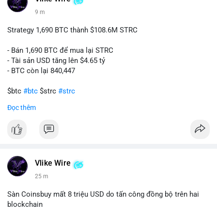
9 m
Strategy 1,690 BTC thành $108.6M STRC
- Bán 1,690 BTC để mua lại STRC
- Tài sản USD tăng lên $4.65 tỷ
- BTC còn lại 840,447
$btc
#btc
$strc
#strc
Đọc thêm
#vlikevn
#titanbot
📰 Nguồn: Cointelegraph
Vlike Wire
25 m
Sàn Coinsbuy mất 8 triệu USD do tấn công đồng bộ trên hai
blockchain