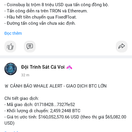
- Coinsbuy bị trộm 8 triệu USD qua tấn công đồng bộ.
- Tấn công diễn ra trên TRON và Ethereum.
- Hầu hết tiền chuyển qua FixedFloat.
- Đường tấn công vẫn chưa xác định.
Đọc thêm
#binancesquare
#cryptonews
#coinsbuy
#trx
#eth
$trx $eth
#vlikevn
#titanbot
Đội Trinh Sát Cá Voi
📰 Nguồn: CoinDesk
32 m
🚨 CẢNH BÁO WHALE ALERT - GIAO DỊCH BTC LỚN
Chi tiết giao dịch:
- Mã giao dịch: 01718428...7327fe52
- Khối lượng di chuyển: 2,459.2448 BTC
- Giá trị ước tính: $160,052,570.66 USD (theo thị giá $65,082.00
USD)
- Thời gian: 12:19:48 2026-08-10 UTC