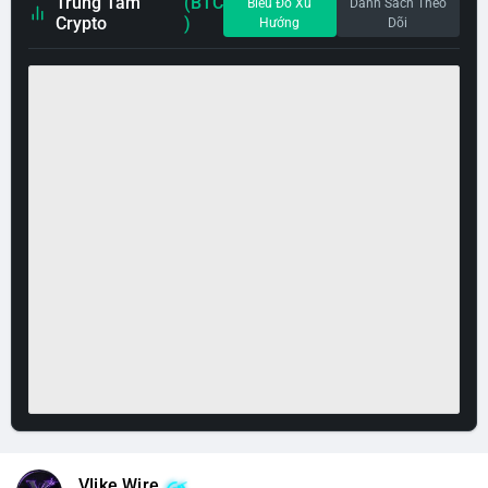
Trung Tâm
(BTC
Biểu Đồ Xu
Danh Sách Theo
Crypto
)
Hướng
Dõi
Vlike Wire