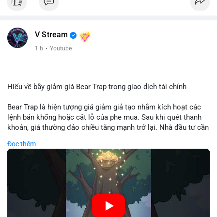
V Stream
1 h
·
Youtube
Hiểu về bẫy giảm giá Bear Trap trong giao dịch tài chính
Bear Trap là hiện tượng giá giảm giả tạo nhằm kích hoạt các
lệnh bán khống hoặc cắt lỗ của phe mua. Sau khi quét thanh
khoản, giá thường đảo chiều tăng mạnh trở lại. Nhà đầu tư cần
nhận diện mô hình này để tránh bị thao túng tâm lý và tối ưu
Đọc thêm
hóa điểm vào lệnh.
🎥 Xem video trực tiếp tại:
Nguồn: Cú Thông Thái