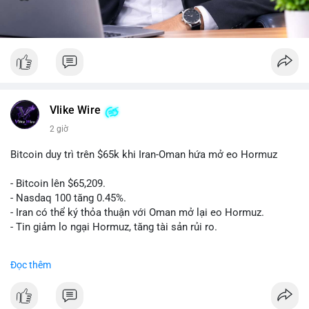
Vlike Wire
2 giờ
Bitcoin duy trì trên $65k khi Iran-Oman hứa mở eo Hormuz
- Bitcoin lên $65,209.
- Nasdaq 100 tăng 0.45%.
- Iran có thể ký thỏa thuận với Oman mở lại eo Hormuz.
- Tin giảm lo ngại Hormuz, tăng tài sản rủi ro.
#binancesquare
#cryptonews
#btc
Đọc thêm
$btc