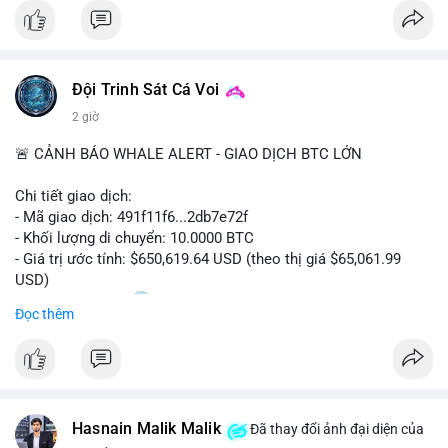
#bitcoin
#btc
#cryptonews
#binancesquare
#cpi
$btc
Đội Trinh Sát Cá Voi
#vlikevn
#titanbot
2 giờ
📰 Nguồn: Cointelegraph
🚨 CẢNH BÁO WHALE ALERT - GIAO DỊCH BTC LỚN
Chi tiết giao dịch:
- Mã giao dịch: 491f11f6...2db7e72f
- Khối lượng di chuyển: 10.0000 BTC
- Giá trị ước tính: $650,619.64 USD (theo thị giá $65,061.99
USD)
- Thời gian: 11:20
2 2026-08-10 UTC
Đọc thêm
Nhận định phân tích hành vi của Cá voi dựa trên giao dịch này:
Giao dịch 10 BTC trị giá hơn 650 nghìn USD được thực hiện
trong khung giờ thanh khoản thấp, cho thấy chủ ví có thể đang
tái cơ cấu danh mục hoặc chuẩn bị thanh khoản cho các lệnh
Hasnain Malik Malik
lớn. Mức khối lượng này không quá lớn để gây áp lực bán trực
Đã thay đổi ảnh đại diện của