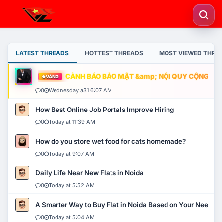
LATEST THREADS
HOTTEST THREADS
MOST VIEWED THRE
CẢNH BÁO BẢO MẬT &amp; NỘI QUY CỘNG ĐỒNG
VÀNG
0
Wednesday a31 6:07 AM
How Best Online Job Portals Improve Hiring
0
Today at 11:39 AM
How do you store wet food for cats homemade?
0
Today at 9:07 AM
Daily Life Near New Flats in Noida
0
Today at 5:52 AM
A Smarter Way to Buy Flat in Noida Based on Your Needs
0
Today at 5:04 AM