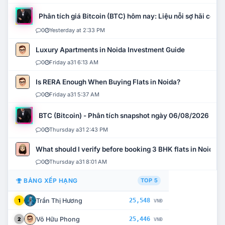
Phân tích giá Bitcoin (BTC) hôm nay: Liệu nỗi sợ hãi có mở 
0
Yesterday at 2:33 PM
Luxury Apartments in Noida Investment Guide
0
Friday a31 6:13 AM
Is RERA Enough When Buying Flats in Noida?
0
Friday a31 5:37 AM
BTC (Bitcoin) - Phân tích snapshot ngày 06/08/2026
0
Thursday a31 2:43 PM
What should I verify before booking 3 BHK flats in Noida?
0
Thursday a31 8:01 AM
BẢNG XẾP HẠNG
TOP 5
Trần Thị Hương
25,548
1
VNĐ
Võ Hữu Phong
25,446
2
VNĐ