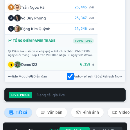
Trần Ngọc Hà
25,445
3
VNĐ
Võ Duy Phong
25,347
4
VNĐ
Đặng Kim Quỳnh
25,246
5
VNĐ
TỔNG ĐIỂM PAPER TRADE
TOP 5 · LIVE
Điểm live = số dư ví + ký quỹ + PnL chưa chốt · Chốt 12:00
ngày cuối tháng · Top 1 trên 20.000 đ nhận 30 ngày VIP Whale.
Demo123
6.359
1
đ
Hide Module
Diễn đàn
Auto-refresh (30s)
Refresh Now
Đang tải giá live...
LIVE PRICE
Tất cả
Văn bản
Hình ảnh
Video