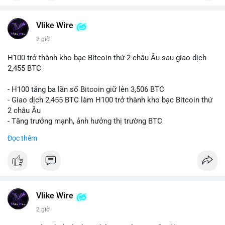
#vlikevn
#titanbot
📰 Nguồn: CoinDesk
Vlike Wire
2 giờ
H100 trở thành kho bạc Bitcoin thứ 2 châu Âu sau giao dịch
2,455 BTC
- H100 tăng ba lần số Bitcoin giữ lên 3,506 BTC
- Giao dịch 2,455 BTC làm H100 trở thành kho bạc Bitcoin thứ
2 châu Âu
- Tăng trưởng mạnh, ảnh hưởng thị trường BTC
Đọc thêm
#binancesquare
#cryptonews
#btc
$btc
#vlikevn
#titanbot
Vlike Wire
📰 Nguồn: Cointelegraph
2 giờ