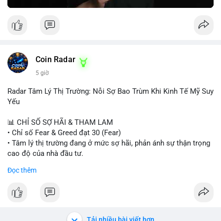
Greed Index phục hồi lên trên 40, có thể xem xét mua dần.
Ngược lại, nếu phá vỡ hỗ trợ, nên cắt lỗ sớm.
#vlikemarketindex42
#fearindex30
#fundingratethap
#phigiadathap
#tvlondinh
Coin Radar
5 giờ
Radar Tâm Lý Thị Trường: Nỗi Sợ Bao Trùm Khi Kinh Tế Mỹ Suy
Yếu
📊 CHỈ SỐ SỢ HÃI & THAM LAM
• Chỉ số Fear & Greed đạt 30 (Fear)
• Tâm lý thị trường đang ở mức sợ hãi, phản ánh sự thận trọng
cao độ của nhà đầu tư.
Đọc thêm
📈 XU HƯỚNG TÌM KIẾM & THẢO LUẬN
• CoinGecko Trending: PONS, PENGU, ONDO, WKC, HEI,
CASHCAT, CRO.
• LunarCrush Trending: Ethereum, Solana, Dogecoin, Polkadot,
Chainlink, Litecoin.
Tải nhiều bài viết hơn