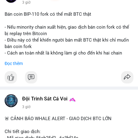
3 giờ
Bán coin BIP-110 fork có thể mất BTC thật
- Nếu minority chain xuất hiện, giao dịch bán coin fork có thể
bị replay trên Bitcoin
- Điều này có thể khiến người bán mất BTC thật khi chỉ muốn
bán coin fork
- Cách an toàn nhất là không làm gì cho đến khi hai chain
được tách riêng
Đọc thêm
-
#binancesquare
#cryptonews
#btc
#bip110
$btc
#vlikevn
#titanbot
Đội Trinh Sát Cá Voi
📰 Nguồn: CoinDesk
3 giờ
🚨 CẢNH BÁO WHALE ALERT - GIAO DỊCH BTC LỚN
Chi tiết giao dịch:
- Mã giao dịch: 56cb25d2...6a3bf14c