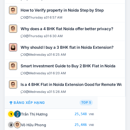
How to Verify property in Noida Step by Step
0
Thursday a31 6:57 AM
Why does a 4 BHK flat Noida offer better privacy?
0
Thursday a31 6:30 AM
Why should I buy a 3 BHK flat in Noida Extension?
0
Wednesday a31 6:25 AM
Smart Investment Guide to Buy 2 BHK Flat in Noida
0
Wednesday a31 6:20 AM
Is a 4 BHK Flat in Noida Extension Good for Remote Work?
0
Wednesday a31 5:26 AM
BẢNG XẾP HẠNG
TOP 5
Trần Thị Hương
25,548
1
VNĐ
Võ Hữu Phong
25,446
2
VNĐ