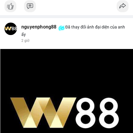
nguyenphong88
Đã thay đổi ảnh đại diện của anh
ấy
2 giờ