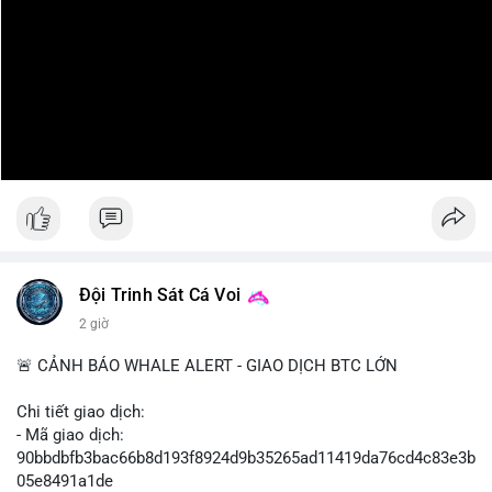
Đội Trinh Sát Cá Voi
2 giờ
🚨 CẢNH BÁO WHALE ALERT - GIAO DỊCH BTC LỚN
Chi tiết giao dịch:
- Mã giao dịch:
90bbdbfb3bac66b8d193f8924d9b35265ad11419da76cd4c83e3b
05e8491a1de