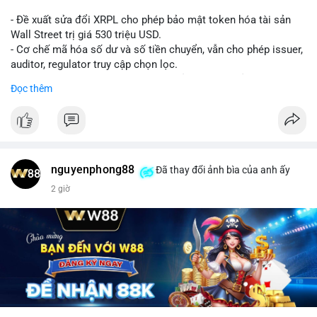
- Đề xuất sửa đổi XRPL cho phép bảo mật token hóa tài sản
Wall Street trị giá 530 triệu USD.
- Cơ chế mã hóa số dư và số tiền chuyển, vẫn cho phép issuer,
auditor, regulator truy cập chọn lọc.
- Mục tiêu: tăng tính riêng tư, tuân thủ quy định, bảo vệ dữ liệu
Đọc thêm
tài chính.
- Đề xuất đang được xem xét bởi cộng đồng XRPL và các tổ
chức tài chính.
#binancesquare
#cryptonews
#xrp
nguyenphong88
Đã thay đổi ảnh bìa của anh ấy
$xrp
2 giờ
#vlikevn
#titanbot
📰 Nguồn: CoinDesk