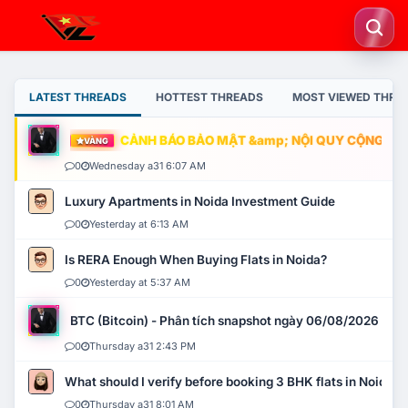
LATEST THREADS
HOTTEST THREADS
MOST VIEWED THRE
CẢNH BÁO BẢO MẬT &amp; NỘI QUY CỘNG ĐỒNG
VÀNG
0
Wednesday a31 6:07 AM
Luxury Apartments in Noida Investment Guide
0
Yesterday at 6:13 AM
Is RERA Enough When Buying Flats in Noida?
0
Yesterday at 5:37 AM
BTC (Bitcoin) - Phân tích snapshot ngày 06/08/2026
0
Thursday a31 2:43 PM
What should I verify before booking 3 BHK flats in Noida?
0
Thursday a31 8:01 AM