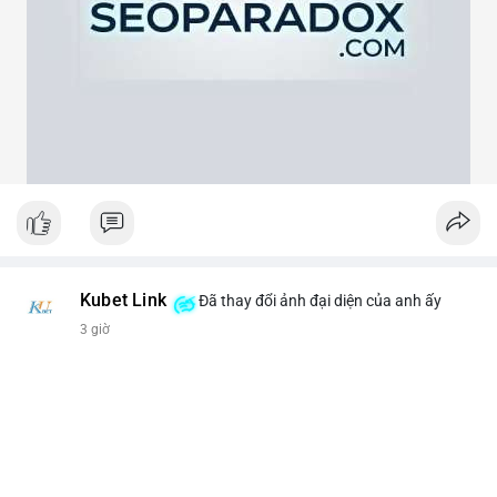
theo cảm xúc, hãy đặt lệnh dựa trên vùng hỗ trợ và kháng cự rõ
ràng.
#21dot71btc
#mempoolbtc
#chuyentiencavoi
#aplucban
#biendonggia
Kubet Link
Đã thay đổi ảnh đại diện của anh ấy
3 giờ