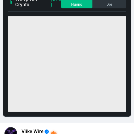
Crypto
)
Hướng
Dõi
Vlike Wire