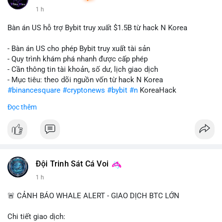
1 h
Bàn án US hỗ trợ Bybit truy xuất $1.5B từ hack N Korea
- Bàn án US cho phép Bybit truy xuất tài sản
- Quy trình khám phá nhanh được cấp phép
- Cần thông tin tài khoản, số dư, lịch giao dịch
- Mục tiêu: theo dõi nguồn vốn từ hack N Korea
#binancesquare
#cryptonews
#bybit
#n
KoreaHack
Đọc thêm
$btc $eth
#vlikevn
#titanbot
📰 Nguồn: Cointelegraph
Đội Trinh Sát Cá Voi
1 h
🚨 CẢNH BÁO WHALE ALERT - GIAO DỊCH BTC LỚN
Chi tiết giao dịch: