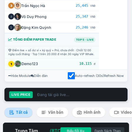
Trần Ngọc Hà
25,445
3
VNĐ
Võ Duy Phong
25,347
4
VNĐ
Đặng Kim Quỳnh
25,246
5
VNĐ
TỔNG ĐIỂM PAPER TRADE
TOP 5 · LIVE
Điểm live = số dư ví + ký quỹ + PnL chưa chốt · Chốt 12:00
ngày cuối tháng · Top 1 trên 20.000 đ nhận 30 ngày VIP Whale.
Demo123
10.115
1
đ
Hide Module
Diễn đàn
Auto-refresh (30s)
Refresh Now
Đang tải giá live...
LIVE PRICE
Tất cả
Văn bản
Hình ảnh
Video
Trung Tâm
(BTC
Biểu Đồ Xu
Danh Sách Theo