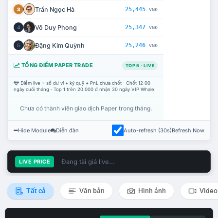
Trần Ngọc Hà
25,445
3
VNĐ
Võ Duy Phong
25,347
4
VNĐ
Đặng Kim Quỳnh
25,246
5
VNĐ
TỔNG ĐIỂM PAPER TRADE
TOP 5 · LIVE
Điểm live = số dư ví + ký quỹ + PnL chưa chốt · Chốt 12:00
ngày cuối tháng · Top 1 trên 20.000 đ nhận 30 ngày VIP Whale.
Chưa có thành viên giao dịch Paper trong tháng.
Hide Module
Diễn đàn
Auto-refresh (30s)
Refresh Now
Đang tải giá live...
LIVE PRICE
Tất cả
Văn bản
Hình ảnh
Video