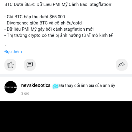
📰 Nguồn: Cointelegraph
BTC Dưới $65K: Dữ Liệu PMI Mỹ Cảnh Báo 'Stagflation'
- Giá BTC hấp thụ dưới $65.000
- Divergence giữa BTC và cổ phiếu/gold
- Dữ liệu PMI Mỹ gây bối cảnh stagflation mới
- Thị trường crypto có thể bị ảnh hưởng từ vĩ mô kinh tế
$btc
#btc
Đọc thêm
#vlikevn
#titanbot
📰 Nguồn: Cointelegraph
nevskiexotics
Đã thay đổi ảnh bìa của anh ấy
3 giờ