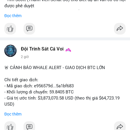
được phê duyệt
- Bài toán chính là thời gian hạn chế để đưa dự án vào lịch
Đọc thêm
trình
- Có thể ảnh hưởng đến môi trường quy định crypto tại Mỹ
$btc $eth
#vlikevn
#titanbot
Đội Trinh Sát Cá Voi
2 giờ
📰 Nguồn: Cointelegraph
🚨 CẢNH BÁO WHALE ALERT - GIAO DỊCH BTC LỚN
Chi tiết giao dịch:
- Mã giao dịch: e956579d...5a1bf683
- Khối lượng di chuyển: 59.8405 BTC
- Giá trị ước tính: $3,873,070.58 USD (theo thị giá $64,723.19
USD)
- Thời gian: 17:19:55 2026-08-06 UTC
Đọc thêm
Một khối lượng 59.84 BTC trị giá gần 3.9 triệu USD vừa được
kích hoạt di chuyển trong mempool. Với quy mô này, khả năng