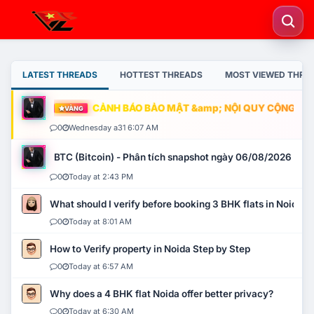
LATEST THREADS
HOTTEST THREADS
MOST VIEWED THRE
CẢNH BÁO BẢO MẬT &amp; NỘI QUY CỘNG ĐỒNG
VÀNG
0
Wednesday a31 6:07 AM
BTC (Bitcoin) - Phân tích snapshot ngày 06/08/2026
0
Today at 2:43 PM
What should I verify before booking 3 BHK flats in Noida?
0
Today at 8:01 AM
How to Verify property in Noida Step by Step
0
Today at 6:57 AM
Why does a 4 BHK flat Noida offer better privacy?
0
Today at 6:30 AM