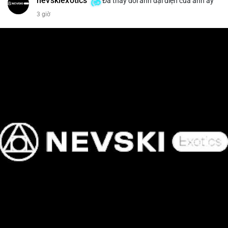
nevskiexotics
Đã thay đổi ảnh đại diện của anh ấy
3 giờ