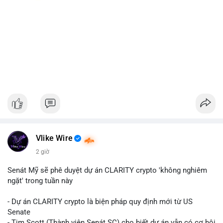
Vlike Wire
2 giờ
Senát Mỹ sẽ phê duyệt dự án CLARITY crypto 'không nghiêm
ngặt' trong tuần này
- Dự án CLARITY crypto là biện pháp quy định mới từ US
Senate
- Tim Scott (Thành viên Senát SC) cho biết dự án vẫn có cơ hội