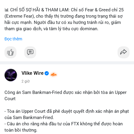
📊 CHỈ SỐ SỢ HÃI & THAM LAM: Chỉ số Fear & Greed chỉ 25
(Extreme Fear), cho thấy thị trường đang trong trạng thái sợ
hãi cực mạnh. Người đầu tư có xu hướng tránh rủi ro, giảm
tham gia giao dịch, và tâm lý tiêu cực dominan.
Đọc thêm
📈 XU HƯỚNG TÌM KIẾM & THẢO LUẬN: Coin được tìm kiếm
nhiều nhất trên CoinGecko là Cash Cat (CASHCAT), Bitcoin
(BTC), Sui (SUI), Pudgy Penguins (PENGU). Trên Google Trends
Việt Nam, từ khóa như 'con riêng', 'phạm nhật minh anh' và 'tô
lâm' được nhắc đến nhiều, có thể phản ánh sự quan tâm đến
các chủ đề không liên quan trực tiếp đến crypto.
Vlike Wire
2 giờ
💬 DÒNG CHẢY TIN TỨC & TRUYỀN THÔNG: Các bài đăng
trên Binance Square tập trung vào chiến lược trading, lệnh kẹp,
Công án Sam Bankman-Fried được xác nhận bởi tòa án Upper
và cập nhật về sự kiện như 'Lãi lỗ chưa ghi nhận'. Trên
Court
Telegram, tin tức nổi bật bao gồm việc Tether mở rộng vào
Saudi Arabia và báo cáo về Bitcoin miners chuyển hướng AI.
- Tòa án Upper Court đã phê duyệt quyết định xác nhận án phạt
Các tin tức quốc tế cũng nhấn mạnh sự động chảy của thị
của Sam Bankman-Fried.
trường.
- Câu án cho rằng nhà đầu tư của FTX không thể được hoàn
toàn bồi thường.