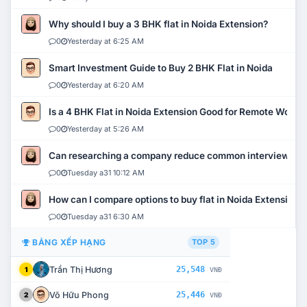
Why should I buy a 3 BHK flat in Noida Extension?
0
Yesterday at 6:25 AM
Smart Investment Guide to Buy 2 BHK Flat in Noida
0
Yesterday at 6:20 AM
Is a 4 BHK Flat in Noida Extension Good for Remote Work?
0
Yesterday at 5:26 AM
Can researching a company reduce common interview mi
0
Tuesday a31 10:12 AM
How can I compare options to buy flat in Noida Extension?
0
Tuesday a31 6:30 AM
BẢNG XẾP HẠNG
TOP 5
Trần Thị Hương
25,548
1
VNĐ
Võ Hữu Phong
25,446
2
VNĐ