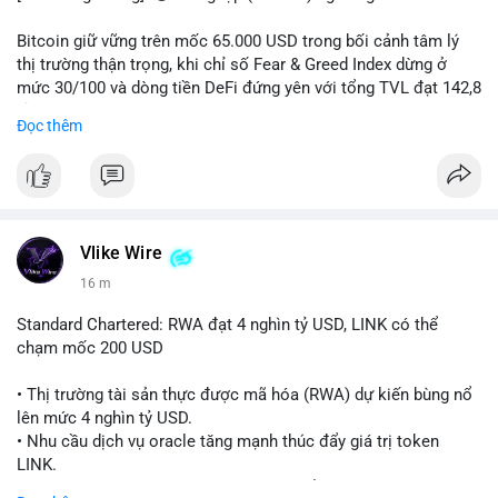
Bitcoin giữ vững trên mốc 65.000 USD trong bối cảnh tâm lý
thị trường thận trọng, khi chỉ số Fear & Greed Index dừng ở
mức 30/100 và dòng tiền DeFi đứng yên với tổng TVL đạt 142,8
tỷ USD.
Đọc thêm
- Thị trường & Giá cả: BTC giao dịch quanh vùng 65.200 USD,
tăng gần 3% khi Iran-Oman hứa mở lại eo Hormuz, giảm lo ngại
địa chính trị. Hoạt động cá voi diễn ra sôi động với lệnh
chuyển 458 BTC trị giá gần 30 triệu USD cùng nhiều giao dịch
lớn khác. Đáng chú ý, thanh lý Short chiếm tới 81,7% tổng 35,7
Vlike Wire
triệu USD thanh lý trong 24h, cho thấy phe bán đang yếu thế.
16 m
- DeFi & Công nghệ: Standard Chartered dự báo thị trường RWA
Standard Chartered: RWA đạt 4 nghìn tỷ USD, LINK có thể
sẽ bùng nổ lên 4 nghìn tỷ USD, kéo theo giá trị token LINK có
chạm mốc 200 USD
thể tăng 25 lần, chạm mốc 200 USD vào năm 2030. Mastercard
hoàn tất thương vụ mua lại startup stablecoin BVNK trị giá 1,8
• Thị trường tài sản thực được mã hóa (RWA) dự kiến bùng nổ
tỷ USD, đánh dấu bước tiến lớn trong thanh toán số.
lên mức 4 nghìn tỷ USD.
• Nhu cầu dịch vụ oracle tăng mạnh thúc đẩy giá trị token
- Quy định & Pháp lý: FCA Anh đang xây dựng khung pháp lý
LINK.
cho vàng mã hóa, trong khi CLARITY Act tại Mỹ được cựu Bộ
• Standard Chartered dự báo LINK có thể tăng 25 lần, đạt 200