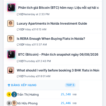
Phân tích giá Bitcoin (BTC) hôm nay: Liệu nỗi sợ hãi có mở 
0
Yesterday at 2:33 PM
Luxury Apartments in Noida Investment Guide
0
Friday a31 6:13 AM
Is RERA Enough When Buying Flats in Noida?
0
Friday a31 5:37 AM
BTC (Bitcoin) - Phân tích snapshot ngày 06/08/2026
0
Thursday a31 2:43 PM
What should I verify before booking 3 BHK flats in Noida?
0
Thursday a31 8:01 AM
BẢNG XẾP HẠNG
TOP 5
Trần Thị Hương
25,548
1
VNĐ
Võ Hữu Phong
25,446
2
VNĐ