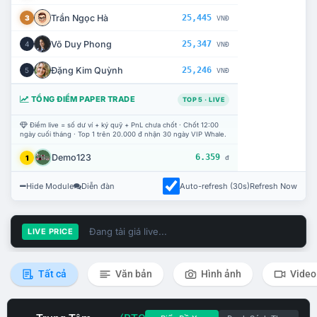
Trần Ngọc Hà
25,445
3
VNĐ
Võ Duy Phong
25,347
4
VNĐ
Đặng Kim Quỳnh
25,246
5
VNĐ
TỔNG ĐIỂM PAPER TRADE
TOP 5 · LIVE
Điểm live = số dư ví + ký quỹ + PnL chưa chốt · Chốt 12:00
ngày cuối tháng · Top 1 trên 20.000 đ nhận 30 ngày VIP Whale.
Demo123
6.359
1
đ
Hide Module
Diễn đàn
Auto-refresh (30s)
Refresh Now
Đang tải giá live...
LIVE PRICE
Tất cả
Văn bản
Hình ảnh
Video