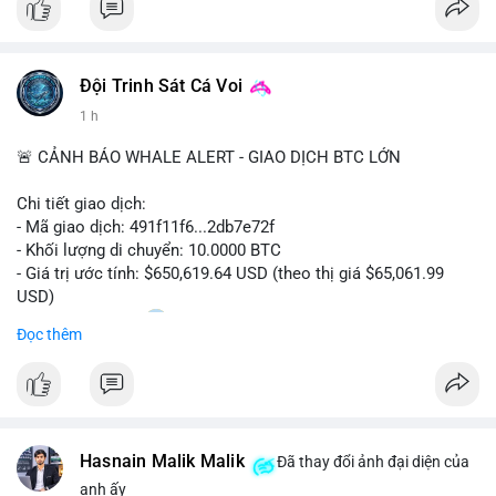
#bitcoin
#btc
#cryptonews
#binancesquare
#cpi
$btc
Đội Trinh Sát Cá Voi
#vlikevn
#titanbot
1 h
📰 Nguồn: Cointelegraph
🚨 CẢNH BÁO WHALE ALERT - GIAO DỊCH BTC LỚN
Chi tiết giao dịch:
- Mã giao dịch: 491f11f6...2db7e72f
- Khối lượng di chuyển: 10.0000 BTC
- Giá trị ước tính: $650,619.64 USD (theo thị giá $65,061.99
USD)
- Thời gian: 11:20
2 2026-08-10 UTC
Đọc thêm
Nhận định phân tích hành vi của Cá voi dựa trên giao dịch này:
Giao dịch 10 BTC trị giá hơn 650 nghìn USD được thực hiện
trong khung giờ thanh khoản thấp, cho thấy chủ ví có thể đang
tái cơ cấu danh mục hoặc chuẩn bị thanh khoản cho các lệnh
Hasnain Malik Malik
lớn. Mức khối lượng này không quá lớn để gây áp lực bán trực
Đã thay đổi ảnh đại diện của
tiếp, nhưng nếu dòng tiền tiếp tục đổ về các sàn tập trung
anh ấy