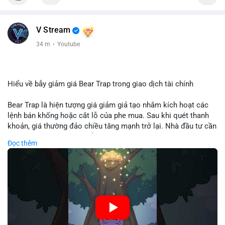
V Stream
34 m
·
Youtube
Hiểu về bẫy giảm giá Bear Trap trong giao dịch tài chính
Bear Trap là hiện tượng giá giảm giả tạo nhằm kích hoạt các
lệnh bán khống hoặc cắt lỗ của phe mua. Sau khi quét thanh
khoản, giá thường đảo chiều tăng mạnh trở lại. Nhà đầu tư cần
nhận diện mô hình này để tránh bị thao túng tâm lý và tối ưu
Đọc thêm
hóa điểm vào lệnh.
🎥 Xem video trực tiếp tại:
Nguồn: Cú Thông Thái