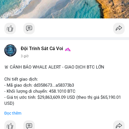
#52dot09btc
#chuyenvilanh
#tichluydaihan
#mempoolbtc
#giaodichlon
Đội Trinh Sát Cá Voi
3 giờ
🚨 CẢNH BÁO WHALE ALERT - GIAO DỊCH BTC LỚN
Chi tiết giao dịch:
- Mã giao dịch: dd358673...a58373b3
- Khối lượng di chuyển: 458.1010 BTC
- Giá trị ước tính: $29,863,609.09 USD (theo thị giá $65,190.01
USD)
- Thời gian: 09:19:51 2026-08-10 UTC
Đọc thêm
Nhận định phân tích hành vi của Cá voi dựa trên giao dịch này:
Khối lượng 458 BTC trị giá gần 30 triệu USD được di chuyển