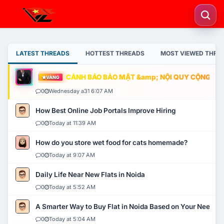
LATEST THREADS
HOTTEST THREADS
MOST VIEWED THRE
CẢNH BÁO BẢO MẬT &amp; NỘI QUY CỘNG ĐỒNG
VÀNG
0
Wednesday a31 6:07 AM
How Best Online Job Portals Improve Hiring
0
Today at 11:39 AM
How do you store wet food for cats homemade?
0
Today at 9:07 AM
Daily Life Near New Flats in Noida
0
Today at 5:52 AM
A Smarter Way to Buy Flat in Noida Based on Your Needs
0
Today at 5:04 AM