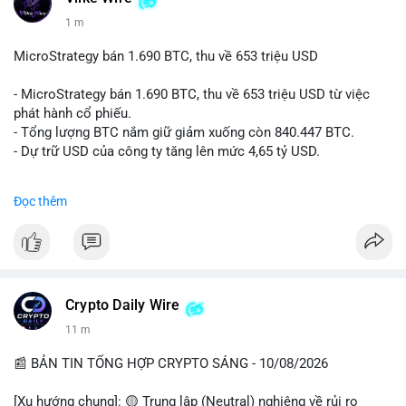
1 m
MicroStrategy bán 1.690 BTC, thu về 653 triệu USD
- MicroStrategy bán 1.690 BTC, thu về 653 triệu USD từ việc
phát hành cổ phiếu.
- Tổng lượng BTC nắm giữ giảm xuống còn 840.447 BTC.
- Dự trữ USD của công ty tăng lên mức 4,65 tỷ USD.
#microstrategy
#btc
#cryptonews
#binancesquare
Đọc thêm
$btc
#vlikevn
#titanbot
📰 Nguồn: CoinDesk
Crypto Daily Wire
11 m
📰 BẢN TIN TỔNG HỢP CRYPTO SÁNG - 10/08/2026
[Xu hướng chung]: 🟡 Trung lập (Neutral) nghiêng về rủi ro