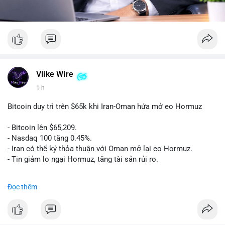
Vlike Wire
1 h
Bitcoin duy trì trên $65k khi Iran-Oman hứa mở eo Hormuz
- Bitcoin lên $65,209.
- Nasdaq 100 tăng 0.45%.
- Iran có thể ký thỏa thuận với Oman mở lại eo Hormuz.
- Tin giảm lo ngại Hormuz, tăng tài sản rủi ro.
#binancesquare
#cryptonews
#btc
Đọc thêm
$btc
#vlikevn
#titanbot