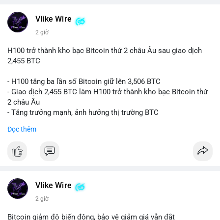
📰 Nguồn: CoinDesk
Vlike Wire
2 giờ
H100 trở thành kho bạc Bitcoin thứ 2 châu Âu sau giao dịch
2,455 BTC
- H100 tăng ba lần số Bitcoin giữ lên 3,506 BTC
- Giao dịch 2,455 BTC làm H100 trở thành kho bạc Bitcoin thứ
2 châu Âu
- Tăng trưởng mạnh, ảnh hưởng thị trường BTC
Đọc thêm
#binancesquare
#cryptonews
#btc
$btc
#vlikevn
#titanbot
Vlike Wire
📰 Nguồn: Cointelegraph
2 giờ
Bitcoin giảm độ biến động, bảo vệ giảm giá vẫn đắt