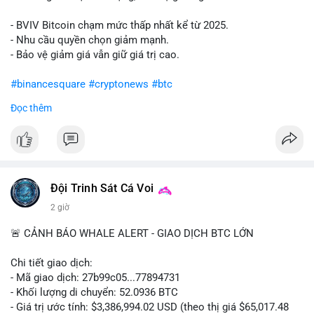
- BVIV Bitcoin chạm mức thấp nhất kể từ 2025.
- Nhu cầu quyền chọn giảm mạnh.
- Bảo vệ giảm giá vẫn giữ giá trị cao.
#binancesquare
#cryptonews
#btc
Đọc thêm
$btc
#vlikevn
#titanbot
📰 Nguồn: CoinDesk
Đội Trinh Sát Cá Voi
2 giờ
🚨 CẢNH BÁO WHALE ALERT - GIAO DỊCH BTC LỚN
Chi tiết giao dịch:
- Mã giao dịch: 27b99c05...77894731
- Khối lượng di chuyển: 52.0936 BTC
- Giá trị ước tính: $3,386,994.02 USD (theo thị giá $65,017.48