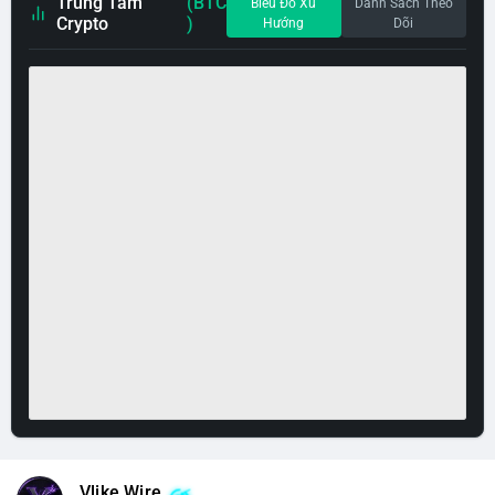
Trung Tâm
(BTC
Biểu Đồ Xu
Danh Sách Theo
Crypto
)
Hướng
Dõi
Vlike Wire