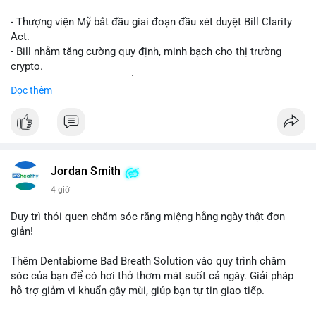
- Thượng viện Mỹ bắt đầu giai đoạn đầu xét duyệt Bill Clarity
Act.
- Bill nhằm tăng cường quy định, minh bạch cho thị trường
crypto.
- Đạt 60 phiếu cần thiết để tiến tới tháng tới.
Đọc thêm
- Bill có thể ảnh hưởng pháp lý, hoạt động của các đồng tiền kỹ
thuật số.
#binancesquare
#cryptonews
#regulation
#ussenate
#clarityact
Jordan Smith
$btc $eth
4 giờ
#vlikevn
#titanbot
Duy trì thói quen chăm sóc răng miệng hằng ngày thật đơn
giản!
📰 Nguồn: CoinDesk
Thêm Dentabiome Bad Breath Solution vào quy trình chăm
sóc của bạn để có hơi thở thơm mát suốt cả ngày. Giải pháp
hỗ trợ giảm vi khuẩn gây mùi, giúp bạn tự tin giao tiếp.