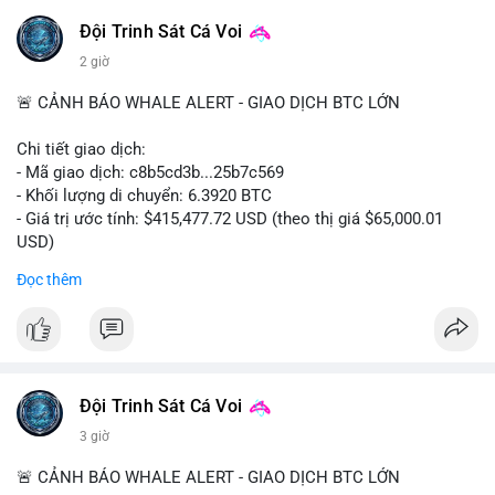
Đội Trinh Sát Cá Voi
2 giờ
🚨 CẢNH BÁO WHALE ALERT - GIAO DỊCH BTC LỚN
Chi tiết giao dịch:
- Mã giao dịch: c8b5cd3b...25b7c569
- Khối lượng di chuyển: 6.3920 BTC
- Giá trị ước tính: $415,477.72 USD (theo thị giá $65,000.01
USD)
- Thời gian: 11:19:49 2026-08-08 UTC
Đọc thêm
Nhận định phân tích: Giao dịch 6.3920 BTC trị giá hơn 415
nghìn USD được xác nhận trong mempool, mức chuyển động
trung bình lớn, chưa đủ tạo áp lực bán trực tiếp nhưng phản
ánh sự dịch chuyển dòng tiền có chủ đích. Hành vi này nhiều
khả năng là cá voi tái phân bổ tài sản giữa các ví nóng hoặc
Đội Trinh Sát Cá Voi
chuẩn bị thanh khoản cho chiến lược giao dịch ngắn hạn. Nếu
3 giờ
dòng tiền tiếp tục đổ về sàn tập trung trong 24 giờ tới, áp lực
bán có thể hình thành. Ngược lại, nếu BTC được chuyển sang
🚨 CẢNH BÁO WHALE ALERT - GIAO DỊCH BTC LỚN