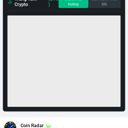
Crypto
)
Hướng
Dõi
Coin Radar