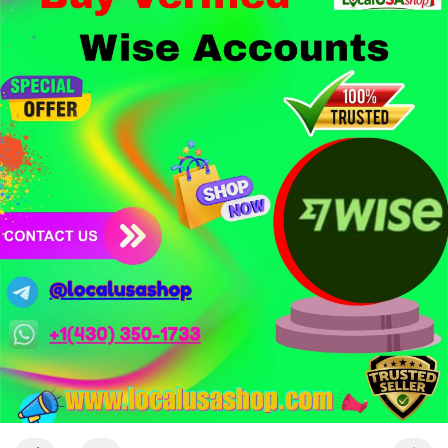
1,5 tỷ USD từ vụ hack Triều Tiên.
- Công nghệ & Bảo mật: BTCPay cảnh báo exploit mới trên
LND có thể đánh cắp thông tin đăng nhập Lightning Network,
người dùng cần cập nhật ngay. XRP Ledger đề xuất sửa đổi bảo
mật token hóa tài sản Wall Street trị giá 530 triệu USD.
Nhà đầu tư nên thận trọng với đòn bẩy cao khi Funding Rate
BTC chỉ ở mức 0.0035%. Vùng Fear hiện tại có thể là cơ hội
tích lũy dài hạn nhưng cần chờ xác nhận dòng tiền.
Xem chi tiết các bài viết đầy đủ tại dòng thời gian của Vlike.vn!
#whalealertbtc
#clarityact
#lightningexploit
#bybitlazarus
#xrpledger