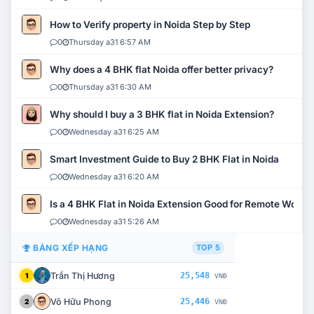
How to Verify property in Noida Step by Step
0
Thursday a31 6:57 AM
Why does a 4 BHK flat Noida offer better privacy?
0
Thursday a31 6:30 AM
Why should I buy a 3 BHK flat in Noida Extension?
0
Wednesday a31 6:25 AM
Smart Investment Guide to Buy 2 BHK Flat in Noida
0
Wednesday a31 6:20 AM
Is a 4 BHK Flat in Noida Extension Good for Remote Work?
0
Wednesday a31 5:26 AM
BẢNG XẾP HẠNG
TOP 5
Trần Thị Hương
25,548
1
VNĐ
Võ Hữu Phong
25,446
2
VNĐ