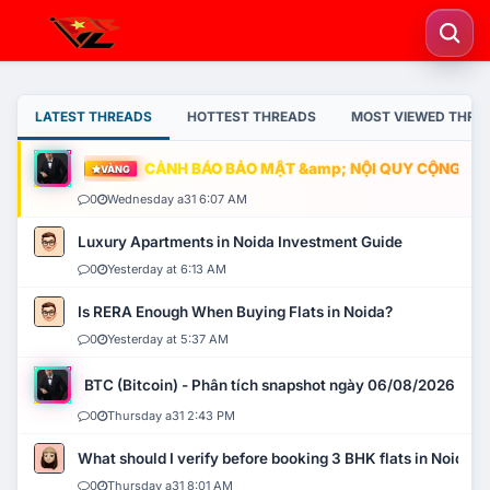
LATEST THREADS
HOTTEST THREADS
MOST VIEWED THRE
CẢNH BÁO BẢO MẬT &amp; NỘI QUY CỘNG ĐỒNG
VÀNG
0
Wednesday a31 6:07 AM
Luxury Apartments in Noida Investment Guide
0
Yesterday at 6:13 AM
Is RERA Enough When Buying Flats in Noida?
0
Yesterday at 5:37 AM
BTC (Bitcoin) - Phân tích snapshot ngày 06/08/2026
0
Thursday a31 2:43 PM
What should I verify before booking 3 BHK flats in Noida?
0
Thursday a31 8:01 AM