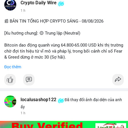
Crypto Daily Wire
1 h
📰 BẢN TIN TỔNG HỢP CRYPTO SÁNG - 08/08/2026
[Xu hướng chung]: 🟡 Trung lập (Neutral)
Bitcoin dao động quanh vùng 64.800-65.000 USD khi thị trường
chờ đợi tín hiệu từ vĩ mô và pháp lý, trong bối cảnh chỉ số Fear
& Greed dừng ở mức 30 (Sợ hãi).
Đọc thêm
- Thị trường & Giá cả: Chuỗi giao dịch cá voi BTC diễn ra dày
đặc, đáng chú ý nhất là lệnh chuyển 289,92 BTC trị giá 18,83
triệu USD lúc 08:19 UTC và 61,37 BTC (gần 4 triệu USD) lúc
06:19 UTC. Các lệnh này chủ yếu là tái phân bổ tài sản, chưa
tạo áp lực bán trực tiếp lên sàn.
localusashop122
Đã thay đổi ảnh đại diện của anh
- Quy định & Pháp lý: Thượng viện Mỹ mở giai đoạn đầu bình
ấy
chọn Bill Clarity Act, cần 60 phiếu để tiến tới tháng tới. IMF
1 h
nhận định stablecoin nội địa có thể thúc đẩy nhu cầu token
được dollar hỗ trợ. Tòa án Mỹ cho phép Bybit truy xuất tài sản