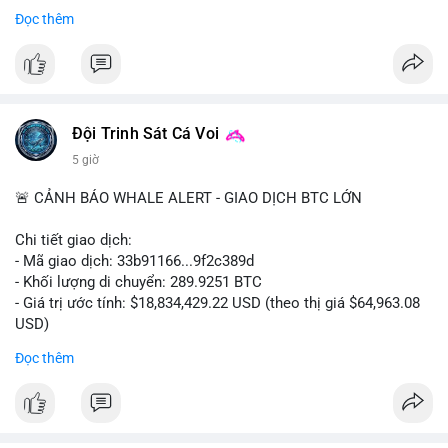
Bắt đầu ngay hôm nay với bước chăm sóc nhỏ nhưng hiệu quả
Đọc thêm
lớn cho nụ cười khỏe mạnh.
#dentabiome
#badbreathsolution
#hoithothommat
#chamsocrangmieng
#suckhoerangmieng
#nucuoitutin
Đội Trinh Sát Cá Voi
5 giờ
🚨 CẢNH BÁO WHALE ALERT - GIAO DỊCH BTC LỚN
Chi tiết giao dịch:
- Mã giao dịch: 33b91166...9f2c389d
- Khối lượng di chuyển: 289.9251 BTC
- Giá trị ước tính: $18,834,429.22 USD (theo thị giá $64,963.08
USD)
- Thời gian: 08:19:30 2026-08-08 UTC
Đọc thêm
Nhận định phân tích:
Khối lượng gần 290 BTC tương đương gần 19 triệu USD được
chuyển trong một giao dịch chưa xác nhận cho thấy dấu hiệu