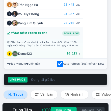
Trần Ngọc Hà
25,445
3
VNĐ
Võ Duy Phong
25,347
4
VNĐ
Đặng Kim Quỳnh
25,246
5
VNĐ
TỔNG ĐIỂM PAPER TRADE
TOP 5 · LIVE
Điểm live = số dư ví + ký quỹ + PnL chưa chốt · Chốt 12:00
ngày cuối tháng · Top 1 trên 20.000 đ nhận 30 ngày VIP Whale.
Demo123
10.115
1
đ
Hide Module
Diễn đàn
Auto-refresh (30s)
Refresh Now
Đang tải giá live...
LIVE PRICE
Tất cả
Văn bản
Hình ảnh
Video
Trung Tâm
(BTC
Biểu Đồ Xu
Danh Sách Theo