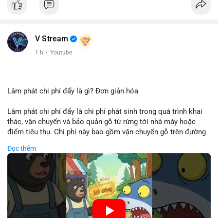
V Stream
1 h
·
Youtube
Lâm phát chi phí đẩy là gì? Đơn giản hóa
Lâm phát chi phí đẩy là chi phí phát sinh trong quá trình khai
thác, vận chuyển và bảo quản gỗ từ rừng tới nhà máy hoặc
điểm tiêu thụ. Chi phí này bao gồm vận chuyển gỗ trên đường
bộ, đường thủy hoặc đường ray, phụ thuộc vào khoảng cách và
Đọc thêm
điều kiện địa hình. Việc hiểu rõ chi phí đẩy giúp doanh nghiệp
lâm nghiệp tối ưu hoá chuỗi cung ứng và kiểm soát lợi nhuận.
🎥 Xem video trực tiếp tại:
Nguồn: Cú Thông Thái