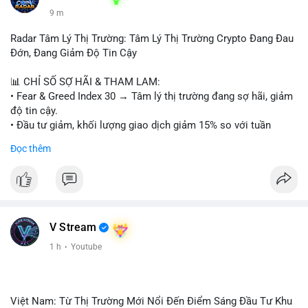
9 m
Radar Tâm Lý Thị Trường: Tâm Lý Thị Trường Crypto Đang Đau
Đớn, Đang Giảm Độ Tin Cậy
📊 CHỈ SỐ SỢ HÃI & THAM LAM:
• Fear & Greed Index 30 → Tâm lý thị trường đang sợ hãi, giảm
độ tin cậy.
• Đầu tư giảm, khối lượng giao dịch giảm 15% so với tuần
trước.
Đọc thêm
📈 XU HƯỚNG TÌM KIẾM & THẢO LUẬN:
• CoinGecko: Jimothy The Raccoon, Pudgy Penguins,
StonkBroker, Cysic, Cronos, Sui, Tutorial.
• Google Trends: chủ đề bóng đá, địa phương, không liên quan
crypto.
V Stream
• LunarCrush: Ethereum, Solana, Dogecoin, Chainlink, Litecoin,
1 h
·
Youtube
Tesla, UFC, Premier League, etc.
💬 DÒNG CHẢY TIN TỨC & TRUYỀN THÔNG:
• Telegram: US Senate tiến hành bỏ phiếu Clarity Act, IMF nói
Việt Nam: Từ Thị Trường Mới Nổi Đến Điểm Sáng Đầu Tư Khu