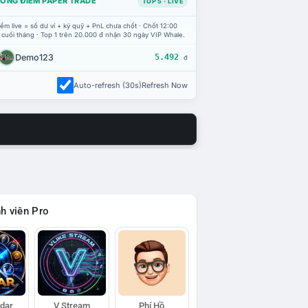
ỔNG ĐIỂM PAPER TRADE
TOP 5 · LIVE
ểm live = số dư ví + ký quỹ + PnL chưa chốt · Chốt 12:00
 cuối tháng · Top 1 trên 20.000 đ nhận 30 ngày VIP Whale.
Demo123
5.492
đ
Auto-refresh (30s)
Refresh Now
h viên Pro
adar
V Stream
Phí Hồ