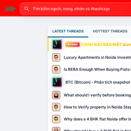
LATEST THREADS
HOTTEST THREADS
CẢNH BÁO BẢO MẬT &amp
VÀNG
Luxury Apartments in Noida Invest
Is RERA Enough When Buying Flats 
BTC (Bitcoin) - Phân tích snapsho
What should I verify before booking
How to Verify property in Noida Ste
Why does a 4 BHK flat Noida offer b