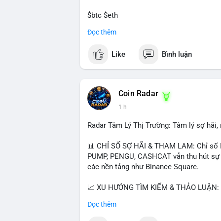
$btc $eth
Đọc thêm
#vlikevn
#titanbot
Like
Bình luận
📰 Nguồn: CoinDesk
Coin Radar
1 h
Radar Tâm Lý Thị Trường: Tâm lý sợ hãi
📊 CHỈ SỐ SỢ HÃI & THAM LAM: Chỉ số F
PUMP, PENGU, CASHCAT vẫn thu hút sự qu
các nền tảng như Binance Square.
📈 XU HƯỚNG TÌM KIẾM & THẢO LUẬN: T
nhiều trong tìm kiếm Việt Nam và quốc tế
Đọc thêm
đề hấp dẫn. Bàn tán về SPCX và SAGA cũ