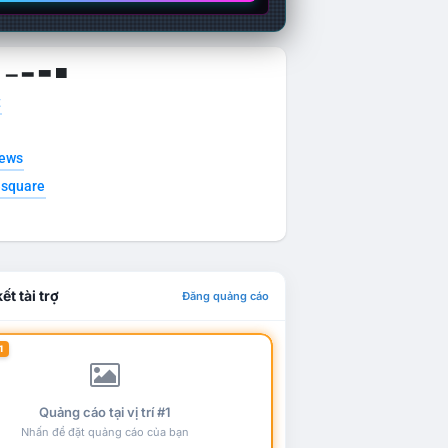
g ▁ ▂ ▃ ▄
t
news
esquare
ết tài trợ
Đăng quảng cáo
1
Quảng cáo tại vị trí #1
Nhấn để đặt quảng cáo của bạn