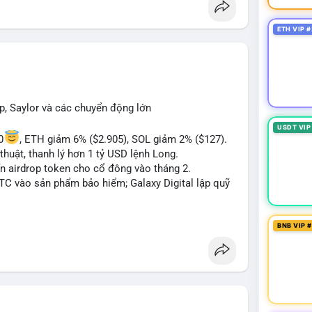
 Bàn tán về "long SAGA", "short SPCX", và "đã
ance Square). Tin tức về BIP-110 Bitcoin và SKR
ETH VIP #
ề airdrop MMT và tích hợp BNB Smart Chain.
ị trường phân cực. Sợ hãi do chỉ số thấp nhưng
TC ETF, SKR) tạo áp lực lên giá. Rủi ro từ các đề
xu hướng "long" hoặc "short" theo chiến lược cá
p, Saylor và các chuyển động lớn
USDT VIP
0
, ETH giảm 6% ($2.905), SOL giảm 2% ($127).
thuật, thanh lý hơn 1 tỷ USD lệnh Long.
ến airdrop token cho cổ đông vào tháng 2.
BTC vào sản phẩm bảo hiểm; Galaxy Digital lập quỹ
pháp lý tại Davos; Bồ Đào Nha chặn Polymarket.
BNB VIP 
#sol
#xrp