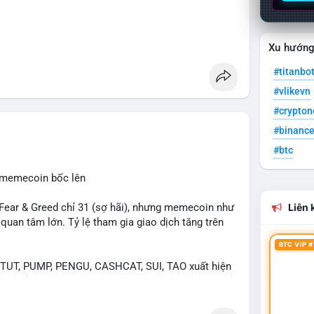
Xu hướn
#titanbo
#vlikevn
#crypto
#binanc
#btc
, memecoin bốc lên
ear & Greed chỉ 31 (sợ hãi), nhưng memecoin như
Liên k
an tâm lớn. Tỷ lệ tham gia giao dịch tăng trên
BTC VIP #
UT, PUMP, PENGU, CASHCAT, SUI, TAO xuất hiện
. Chủ đề "tăng giá nhanh" và "bài toán mới" là chủ
ng hấp dẫn.