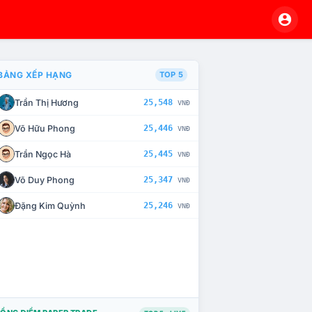
BẢNG XẾP HẠNG
TOP 5
Trần Thị Hương
25,548
VNĐ
À CHẾ TÀI XỬ LÝ VI PHẠM
Võ Hữu Phong
25,446
VNĐ
Trần Ngọc Hà
25,445
VNĐ
Võ Duy Phong
25,347
VNĐ
Đặng Kim Quỳnh
25,246
VNĐ