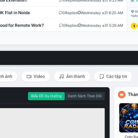
ida Extension?
0
Replies
Wednesday a31 6:25 AM
T
Đi
K Flat in Noida
0
Replies
Wednesday a31 6:20 AM
ngày
 Good for Remote Work?
0
Replies
Wednesday a31 5:26 AM
1
nh ảnh
Video
Âm thanh
Các tập tin
Thàn
Biểu Đồ Xu Hướng
Danh Sách Theo Dõi
Coin R