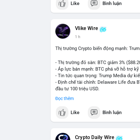
Like
Bình luận
💬 DÒNG CHẢY TIN TỨC & TRUYỀN THÔNG:
ngồi ăn ở khách sạn 5*" (từ bài đăng Bin
token Solana tăng 250% FDV. Cập nhật v
Vlike Wire
💡 NHẬN ĐỊNH & KHUYẾN NGHỊ: Tâm lý th
1 h
xu hướng memecoin và tin tức tích cực (B
cày SPCX và SAGA vẫn cao. Cần theo dõi 
Thị trường Crypto biến động mạnh: Trum
nhân.
- Thị trường đỏ sàn: BTC giảm 3% ($88.2
📊 Nguồn: Radar Tâm Lý Thị Trường
- Áp lực bán mạnh: BTC phá vỡ hỗ trợ kỹ 
- Tin tức quan trọng: Trump Media dự ki
- Định chế tài chính: Delaware Life đưa 
đầu tư 100 triệu USD.
- Pháp lý: CEO Coinbase thúc đẩy khung 
Đọc thêm
#binancesquare
#cryptonews
#btc
#eth
Like
Bình luận
$btc $eth $sol $xrp
#vlikevn
#titanbot
Crypto Daily Wire