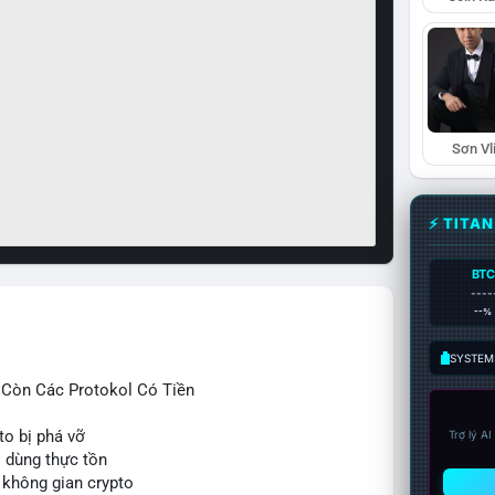
Sơn Vl
⚡ TITA
BTC
----
--%
SYSTEM:
ỉ Còn Các Protokol Có Tiền
to bị phá vỡ
Trợ lý A
i dùng thực tồn
 không gian crypto