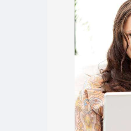
- Quy định & Pháp lý: Brazil công bố quy
24h đối với các giao dịch crypto trên 1
hoặc ví tự quản. Fork BIP-110 của Bitcoi
hashpower, khoảng cách giữa các block k
Lời khuyên từ chuyên gia: Thị trường đan
ưu thế. Nhà đầu tư nên tránh FOMO, tập tr
từ dòng vốn ETF (tuần tốt nhất kể từ thán
Xem chi tiết các bài viết đầy đủ tại dòng 
#whalealertbtc
#feargreedindex
#bip110