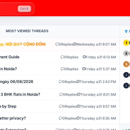
Ctrl K
MOST VIEWED THREADS
1
; NỘI QUY CỘNG ĐỒNG VLIKE.VN: HỆ THỐNG GIÁM SÁT TỰ ĐỘNG V
0
Replies
Wednesday a31 6:07 AM
2
ment Guide
0
Replies
Friday a31 6:13 AM
3
in Noida?
0
Replies
Friday a31 5:37 AM
4
t ngày 06/08/2026
0
Replies
Thursday a31 2:43 PM
5
 3 BHK flats in Noida?
0
Replies
Thursday a31 8:01 AM
p by Step
0
Replies
Thursday a31 6:57 AM
etter privacy?
0
Replies
Thursday a31 6:30 AM