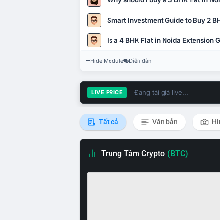
Why should I buy a 3 BHK flat in No
Smart Investment Guide to Buy 2 BH
Is a 4 BHK Flat in Noida Extension
Hide Module
Diễn đàn
Đang tải giá live...
LIVE PRICE
Tất cả
Văn bản
Hì
Trung Tâm Crypto
(BTC)