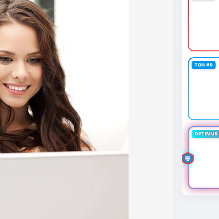
 định mới có hiệu lực từ 1/1/2027, yêu cầu tạm dừng
0.000 USD chuyển sang nhà cung cấp nước ngoài
n khai thác thành công 2 block rồi dừng do thiếu
éo dài nhiều giờ.
g trong giai đoạn tích lũy với tâm lý sợ hãi chiếm
TON #9
ung quản trị rủi ro và chờ đợi tín hiệu rõ ràng hơn
g 4 với 1 tỷ USD) trước khi gia tăng vị thế.
thời gian của Vlike.vn!
fork
#brazilcryptoregulation
#defitvl
OPTIMUS 