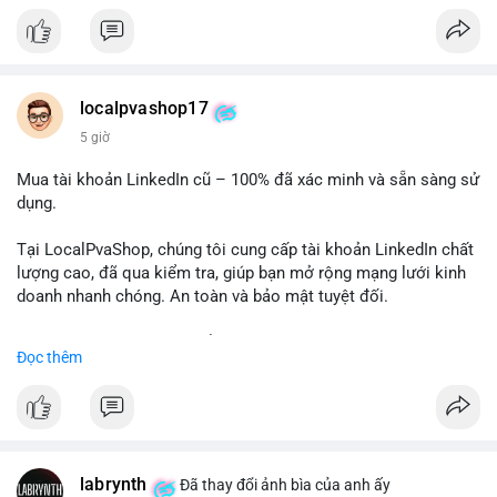
✅ Email: localpvashop@gmail.com
Chất lượng đảm bảo, hỗ trợ tận tình. Hãy liên hệ ngay hôm
nay!
localpvashop17
5 giờ
Mua tài khoản LinkedIn cũ – 100% đã xác minh và sẵn sàng sử
dụng.
Tại LocalPvaShop, chúng tôi cung cấp tài khoản LinkedIn chất
lượng cao, đã qua kiểm tra, giúp bạn mở rộng mạng lưới kinh
doanh nhanh chóng. An toàn và bảo mật tuyệt đối.
Đặt hàng ngay hôm nay để nhận ưu đãi tốt nhất!
Đọc thêm
✅ Đặt hàng: localpvashop
✅ Phản hồi trong 24 giờ
✅ WhatsApp: +1 (66
215-8938
✅ Telegram: @localpvashop
labrynth
✅ Email: localpvashop@gmail.com
Đã thay đổi ảnh bìa của anh ấy