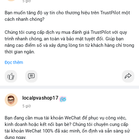
5 giờ
Bạn muốn tăng độ uy tín cho thương hiệu trên TrustPilot một
cách nhanh chóng?
Chúng tôi cung cấp dịch vụ mua đánh giá TrustPilot với quy
trình nhanh chóng, an toàn và bảo mật tuyệt đối. Giúp bạn
nâng cao điểm số và xây dựng lòng tin từ khách hàng chỉ trong
thời gian ngắn.
Đọc thêm
Đặt hàng ngay hôm nay để nhận ưu đãi:
👉 Order tại: localpvashop
👉 Phản hồi 24/7
👉 WhatsApp: +1 660 215-8938
👉 Telegram: @localpvashop
localpvashop17
👉 Email: localpvashop@gmail.com
5 giờ
Đừng bỏ lỡ cơ hội cải thiện danh tiếng trực tuyến của bạn một
Bạn đang cần mua tài khoản WeChat để phục vụ công việc,
cách hiệu quả!
kinh doanh hoặc kết nối bạn bè? Chúng tôi chuyên cung cấp
tài khoản WeChat 100% đã xác minh, ổn định và sẵn sàng sử
dụng ngay.