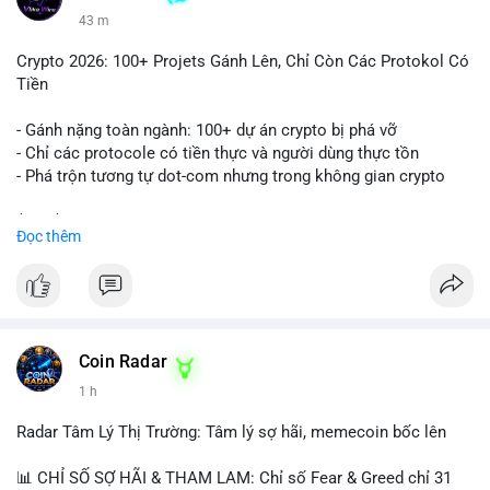
43 m
Crypto 2026: 100+ Projets Gánh Lên, Chỉ Còn Các Protokol Có
Tiền
- Gánh nặng toàn ngành: 100+ dự án crypto bị phá vỡ
- Chỉ các protocole có tiền thực và người dùng thực tồn
- Phá trộn tương tự dot-com nhưng trong không gian crypto
$btc $eth
Đọc thêm
#vlikevn
#titanbot
📰 Nguồn: CoinDesk
Coin Radar
1 h
Radar Tâm Lý Thị Trường: Tâm lý sợ hãi, memecoin bốc lên
📊 CHỈ SỐ SỢ HÃI & THAM LAM: Chỉ số Fear & Greed chỉ 31