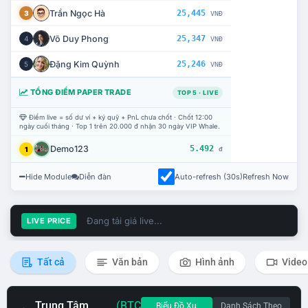
Trần Ngọc Hà
25,445
3
VNĐ
Võ Duy Phong
25,347
4
VNĐ
Đặng Kim Quỳnh
25,246
5
VNĐ
TỔNG ĐIỂM PAPER TRADE
TOP 5 · LIVE
Điểm live = số dư ví + ký quỹ + PnL chưa chốt · Chốt 12:00
ngày cuối tháng · Top 1 trên 20.000 đ nhận 30 ngày VIP Whale.
Demo123
5.492
1
đ
Hide Module
Diễn đàn
Auto-refresh (30s)
Refresh Now
Đang tải giá live...
LIVE PRICE
Tất cả
Văn bản
Hình ảnh
Video
Trung Tâm
(BTC
Biểu Đồ Xu
Danh Sách Theo