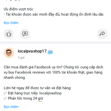
Ưu điểm vượt trội:
- Tài khoản được xác minh đầy đủ, hoạt động ổn định lâu dài.
- Hỗ trợ khách hàng 24/7, phản hồi nhanh chóng.
Đọc thêm
- Giao dịch an toàn, bảo mật thông tin.
Đặt hàng ngay hôm nay để nhận ưu đãi tốt nhất!
Liên hệ với chúng tôi qua:
localpvashop17
- WhatsApp: +1 (66
215-8938
- Telegram: @localpvashop
5 giờ
- Email: localpvashop@gmail.com
Cần mua đánh giá Facebook uy tín? Chúng tôi cung cấp dịch
Đừng bỏ lỡ cơ hội sở hữu tài khoản WeChat chất lượng với giá
vụ buy Facebook reviews với 100% tài khoản thật, giao hàng
tốt. Liên hệ ngay!
nhanh chóng.
Liên hệ ngay để được tư vấn và đặt hàng:
✅ Đặt hàng trực tiếp: localpvashop
✅ Phản hồi trong 24 giờ
✅ WhatsApp: +1 (66
215-8938
Đọc thêm
✅ Telegram: @localpvashop