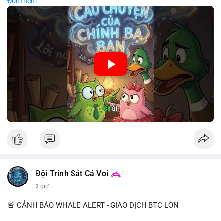
Đọc thêm
chiến lược đầu tư rõ ràng.
🎥 Xem video trực tiếp tại:
Nguồn: Cú Thông Thái
Đội Trinh Sát Cá Voi
3 giờ
🚨 CẢNH BÁO WHALE ALERT - GIAO DỊCH BTC LỚN