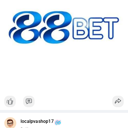
#42btc
#vilanh
#tichluydaihan
#btcmempool
#64831usd
localpvashop17