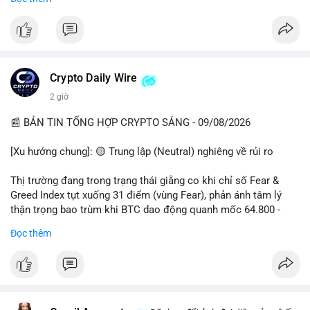
📊 Nguồn: Radar Tâm Lý Thị Trường
cổ đông vào tháng 2.
- Định chế tài chính: Delaware Life đưa BTC vào sản phẩm bảo
hiểm; Galaxy Digital lập quỹ đầu tư 100 triệu USD.
- Pháp lý: CEO Coinbase thúc đẩy khung pháp lý tại Davos; Bồ
Đào Nha chặn Polymarket.
Crypto Daily Wire
#binancesquare
#cryptonews
#btc
#eth
#sol
#xrp
2 giờ
$btc $eth $sol $xrp
📰 BẢN TIN TỔNG HỢP CRYPTO SÁNG - 09/08/2026
#vlikevn
#titanbot
[Xu hướng chung]: 🟡 Trung lập (Neutral) nghiêng về rủi ro
📰 Nguồn: Decrypt
Thị trường đang trong trạng thái giằng co khi chỉ số Fear &
Greed Index tụt xuống 31 điểm (vùng Fear), phản ánh tâm lý
thận trọng bao trùm khi BTC dao động quanh mốc 64.800 -
64.900 USD.
Đọc thêm
- Thị trường & Giá cả: Hoạt động cá voi diễn ra mạnh mẽ với 7
giao dịch BTC lớn được ghi nhận trong 24h qua, tổng trị giá
hơn 23,6 triệu USD. Đáng chú ý nhất là lệnh chuyển 90,94 BTC
(5,89 triệu USD) và 89,97 BTC (5,82 triệu USD), cho thấy các tổ