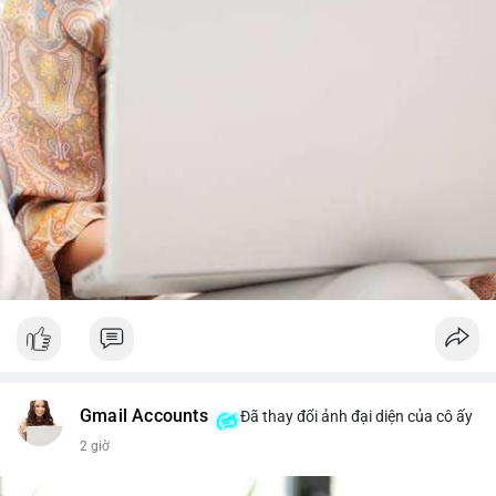
trước khi gia tăng vị thế.
Xem chi tiết các bài viết đầy đủ tại dòng thời gian của Vlike.vn!
#whalealertbtc
#feargreedindex
#bip110fork
#brazilcryptoregulation
#defitvl
Gmail Accounts
Đã thay đổi ảnh đại diện của cô ấy
2 giờ