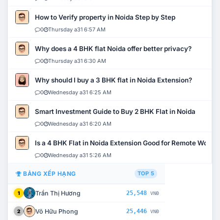
How to Verify property in Noida Step by Step
0
Thursday a31 6:57 AM
Why does a 4 BHK flat Noida offer better privacy?
0
Thursday a31 6:30 AM
Why should I buy a 3 BHK flat in Noida Extension?
0
Wednesday a31 6:25 AM
Smart Investment Guide to Buy 2 BHK Flat in Noida
0
Wednesday a31 6:20 AM
Is a 4 BHK Flat in Noida Extension Good for Remote Work?
0
Wednesday a31 5:26 AM
BẢNG XẾP HẠNG
TOP 5
Trần Thị Hương
25,548
1
VNĐ
Võ Hữu Phong
25,446
2
VNĐ