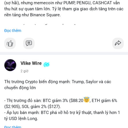
(sợ hãi), nhưng memecoin như PUMP, PENGU, CASHCAT vẫn
thu hút sự quan tâm lớn. Tỷ lệ tham gia giao dịch tăng trên các
nền tảng như Binance Square.
📈 XU HƯỚNG TÌM KIẾM & THẢO LUẬN: TUT, PUMP, PENGU,
Đọc thêm
CASHCAT, SUI, TAO xuất hiện nhiều trong tìm kiếm Việt Nam
và quốc tế. Chủ đề "tăng giá nhanh" và "bài toán mới" là chủ đề
hấp dẫn. Bàn tán về SPCX và SAGA cũng hấp dẫn.
💬 DÒNG CHẢY TIN TỨC & TRUYỀN THÔNG: Bàn tán về "long
SAGA", "short SPCX", và "đã ngồi ăn ở khách sạn 5*" (từ bài
Vlike Wire
đăng Binance Square). Tin tức về BIP-110 Bitcoin và SKR token
2 giờ
Solana tăng 250% FDV. Cập nhật về airdrop MMT và tích hợp
BNB Smart Chain.
Thị trường Crypto biến động mạnh: Trump, Saylor và các
chuyển động lớn
💡 NHẬN ĐỊNH & KHUYẾN NGHỊ: Tâm lý thị trường phân cực.
Sợ hãi do chỉ số thấp nhưng xu hướng memecoin và tin tức
- Thị trường đỏ sàn: BTC giảm 3% ($88.20
, ETH giảm 6%
tích cực (BTC ETF, SKR) tạo áp lực lên giá. Rủi ro từ các đề cày
($2.905), SOL giảm 2% ($127).
SPCX và SAGA vẫn cao. Cần theo dõi xu hướng "long" hoặc
- Áp lực bán mạnh: BTC phá vỡ hỗ trợ kỹ thuật, thanh lý hơn 1
"short" theo chiến lược cá nhân.
tỷ USD lệnh Long.
- Tin tức quan trọng: Trump Media dự kiến airdrop token cho
Đọc thêm