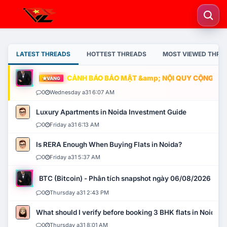
LATEST THREADS
HOTTEST THREADS
MOST VIEWED THRE
CẢNH BÁO BẢO MẬT &amp; NỘI QUY CỘNG ĐỒNG
VÀNG
0
Wednesday a31 6:07 AM
Luxury Apartments in Noida Investment Guide
0
Friday a31 6:13 AM
Is RERA Enough When Buying Flats in Noida?
0
Friday a31 5:37 AM
BTC (Bitcoin) - Phân tích snapshot ngày 06/08/2026
0
Thursday a31 2:43 PM
What should I verify before booking 3 BHK flats in Noida?
0
Thursday a31 8:01 AM