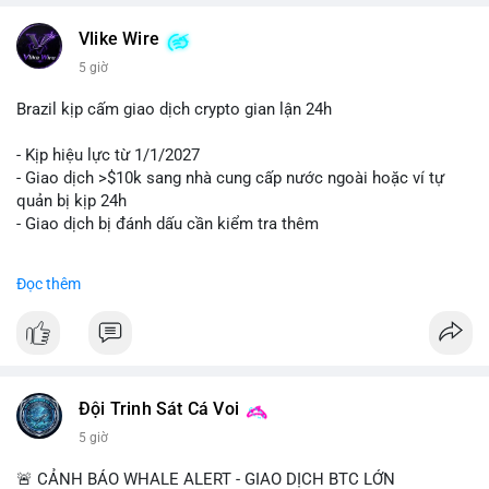
Vlike Wire
5 giờ
Brazil kịp cấm giao dịch crypto gian lận 24h
- Kịp hiệu lực từ 1/1/2027
- Giao dịch >$10k sang nhà cung cấp nước ngoài hoặc ví tự
quản bị kịp 24h
- Giao dịch bị đánh dấu cần kiểm tra thêm
#binancesquare
#cryptonews
#regulation
Đọc thêm
$btc $eth
#vlikevn
#titanbot
📰 Nguồn: Cointelegraph
Đội Trinh Sát Cá Voi
5 giờ
🚨 CẢNH BÁO WHALE ALERT - GIAO DỊCH BTC LỚN