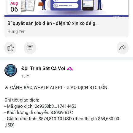
Aug
06
Bí quyết săn job điện - điện tử xịn xò để gia tăng thu nhập ⚡
Hưng Yên
Đội Trinh Sát Cá Voi
15 m
🚨 CẢNH BÁO WHALE ALERT - GIAO DỊCH BTC LỚN
Chi tiết giao dịch:
- Mã giao dịch: 2c9350b3...17414453
- Khối lượng di chuyển: 8.8939 BTC
- Giá trị ước tính: $574,810.10 USD (theo thị giá $64,630.00
USD)
- Thời gian: 04:19:58 2026-08-06 UTC