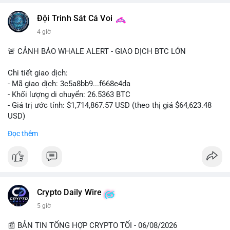
Đội Trinh Sát Cá Voi
4 giờ
🚨 CẢNH BÁO WHALE ALERT - GIAO DỊCH BTC LỚN
Chi tiết giao dịch:
- Mã giao dịch: 3c5a8bb9...f668e4da
- Khối lượng di chuyển: 26.5363 BTC
- Giá trị ước tính: $1,714,867.57 USD (theo thị giá $64,623.48
USD)
- Thời gian: 00:19:38 2026-08-06 UTC
Đọc thêm
Nhận định phân tích hành vi của Cá voi dựa trên giao dịch này:
Khối lượng 26.5363 BTC, tương đương 1.71 triệu USD, là mức
chuyển động đáng kể trong bối cảnh Bitcoin đang giao dịch
quanh vùng $64,600. Giao dịch chưa xác nhận (mempool) với
thời gian đêm muộn UTC cho thấy cá voi có thể đang tận dụng
Crypto Daily Wire
thanh khoản yếu để dịch chuyển tài sản mà không gây trượt
5 giờ
giá lớn. Nếu số BTC này được gửi lên sàn tập trung (CEX), khả
năng cao là chuẩn bị cho một lệnh bán lớn, tạo áp lực giảm
📰 BẢN TIN TỔNG HỢP CRYPTO TỐI - 06/08/2026