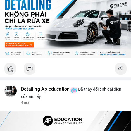
ro từ việc sàn Binance và các vấn đề pháp lý.
💡 NHẬN ĐỊNH & KHUYẾN NGHỊ: Thị trường đang ở giai đoạn
sợ mạo cực độ, có thể kéo dài nếu không có tín hiệu tích cực
rõ ràng. Các coin lớn như Ethereum, Solana vẫn được theo dõi
nhưng không đủ để khắc phục tâm lý sợ mạo. Người đầu tư
nên cẩn trọng, tập trung vào phân tích kỹ thuật và theo dõi các
thông tin chính từ các nguồn tin uy tín.
📊 Nguồn: Radar Tâm Lý Thị Trường
Detailing Ap education
Đã thay đổi ảnh đại diện
của anh ấy
4 giờ