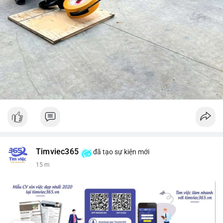
Timviec365
đã tạo sự kiện mới
15 m