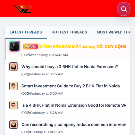
LATEST THREADS
HOTTEST THREADS
MOST VIEWED THRE
CẢNH BÁO BẢO MẬT &amp; NỘI QUY CỘNG ĐỒNG
VÀNG
0
Wednesday a31 6:07 AM
Why should I buy a 3 BHK flat in Noida Extension?
0
Yesterday at 6:25 AM
Smart Investment Guide to Buy 2 BHK Flat in Noida
0
Yesterday at 6:20 AM
Is a 4 BHK Flat in Noida Extension Good for Remote Work?
0
Yesterday at 5:26 AM
Can researching a company reduce common interview mi
0
Tuesday a31 10:12 AM