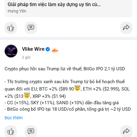
Giải pháp tìm việc làm xây dựng uy tín cùng mức lương thưởng hấp dẫn ?️
Hưng Yên
Vlike Wire
2 giờ
Crypto phục hồi sau Trump lùi về thuế; BitGo IPO 2,1 tỷ USD
- Thị trường crypto xanh sau khi Trump từ bỏ kế hoạch thuế
quan đối với EU; BTC +2% ($89.90
, ETH +2% ($2.995), SOL
+2% ($13
, XRP +3% ($1.94)
- CC (+15%), SKY (+11%), SAND (+10%) dẫn đầu tăng giá
- BitGo công bố IPO tại 18 USD/cổ phần, tổng giá trị ~2 tỷ USD
- Vitalik Buterin đề xuất DVT staking bản địa để tăng cường
Đọc thêm
bảo mật và phi tập trung Ethereum
- Hong Kong phát hành giấy phép stablecoin mới với yêu cầu
tuân thủ nghiêm ngặt