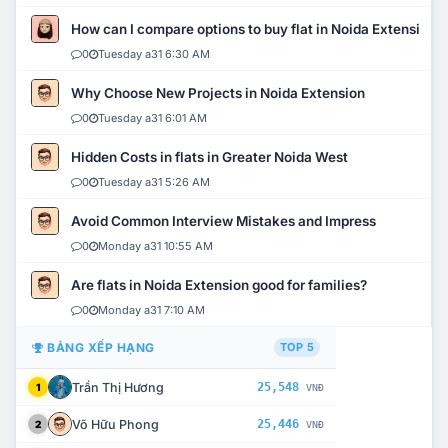
How can I compare options to buy flat in Noida Extension?
0
Tuesday a31 6:30 AM
Why Choose New Projects in Noida Extension
0
Tuesday a31 6:01 AM
Hidden Costs in flats in Greater Noida West
0
Tuesday a31 5:26 AM
Avoid Common Interview Mistakes and Impress
0
Monday a31 10:55 AM
Are flats in Noida Extension good for families?
0
Monday a31 7:10 AM
BẢNG XẾP HẠNG
TOP 5
Trần Thị Hương
25,548
1
VNĐ
Võ Hữu Phong
25,446
2
VNĐ