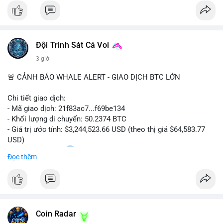
#bitcoin
#cryptosecurity
#blockchain
#binancesquare
#btc
$btc
Đội Trinh Sát Cá Voi
#vlikevn
#titanbot
3 giờ
📰 Nguồn: Cointelegraph
🚨 CẢNH BÁO WHALE ALERT - GIAO DỊCH BTC LỚN
Chi tiết giao dịch:
- Mã giao dịch: 21f83ac7...f69be134
- Khối lượng di chuyển: 50.2374 BTC
- Giá trị ước tính: $3,244,523.66 USD (theo thị giá $64,583.77
USD)
- Thời gian: 01:20
1 2026-08-06 UTC
Đọc thêm
Nhận định phân tích: Giao dịch 50.2374 BTC trị giá hơn 3.24
triệu USD được phát hiện trong mempool, chưa được xác
nhận. Với quy mô này, khả năng cao cá voi đang thực hiện
chiến lược chuyển ví lạnh để tích lũy dài hạn, không phải hành
Coin Radar
động bán tháo. Tuy nhiên, nếu dòng tiền này hướng về ví sàn