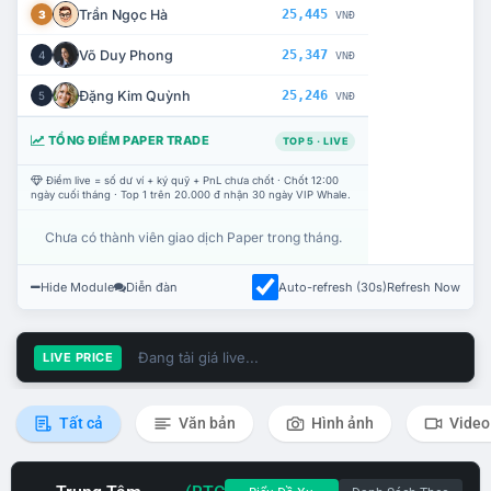
Trần Ngọc Hà
25,445
3
VNĐ
Võ Duy Phong
25,347
4
VNĐ
Đặng Kim Quỳnh
25,246
5
VNĐ
TỔNG ĐIỂM PAPER TRADE
TOP 5 · LIVE
Điểm live = số dư ví + ký quỹ + PnL chưa chốt · Chốt 12:00
ngày cuối tháng · Top 1 trên 20.000 đ nhận 30 ngày VIP Whale.
Chưa có thành viên giao dịch Paper trong tháng.
Hide Module
Diễn đàn
Auto-refresh (30s)
Refresh Now
Đang tải giá live...
LIVE PRICE
Tất cả
Văn bản
Hình ảnh
Video