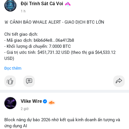
#binancesquare
#cryptonews
#digitalassetmarketclarityact
Đội Trinh Sát Cá Voi
#regulation
#cryptoregulation
1 h
$btc $eth
🚨 CẢNH BÁO WHALE ALERT - GIAO DỊCH BTC LỚN
#vlikevn
#titanbot
Chi tiết giao dịch:
- Mã giao dịch: b6b6d4e8...06a412b8
📰 Nguồn: CoinDesk
- Khối lượng di chuyển: 7.0000 BTC
- Giá trị ước tính: $451,731.32 USD (theo thị giá $64,533.12
USD)
- Thời gian: 03:19:44 2026-08-06 UTC
Đọc thêm
Nhận định phân tích:
Cá voi chuyển 7 BTC trị giá hơn 451 nghìn USD từ một địa chỉ
không xác định. Quy mô này nằm ở mức trung bình so với các
giao dịch whale điển hình, chưa đủ lớn để tạo áp lực bán trực
tiếp lên thị trường. Với mức giá hiện tại, động thái này thiên về
Vlike Wire
khả năng tái phân bổ danh mục đầu tư hoặc chuẩn bị thanh
2 giờ
khoản cho các giao dịch OTC. Tâm lý thị trường có thể bị ảnh
hưởng nhẹ, nhưng không đủ để gây biến động mạnh.
Block nâng dự báo 2026 nhờ kết quả kinh doanh ấn tượng và
ứng dụng AI