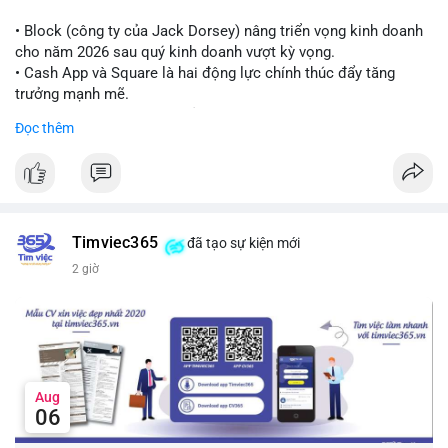
Lời khuyên cho nhà đầu tư nhỏ lẻ:
Theo dõi thêm các giao dịch lớn liên tiếp trong 24 giờ tới. Nếu
• Block (công ty của Jack Dorsey) nâng triển vọng kinh doanh
xuất hiện chuỗi chuyển tiền lên sàn, cần thận trọng trước nguy
cho năm 2026 sau quý kinh doanh vượt kỳ vọng.
cơ điều chỉnh. Tránh hành động theo cảm xúc khi chưa xác
• Cash App và Square là hai động lực chính thúc đẩy tăng
nhận đầy đủ dòng tiền.
trưởng mạnh mẽ.
• Công ty tuyên bố đang mở rộng ứng dụng AI vào hầu hết các
Đọc thêm
#7btc
#chuyenvilanh
#giaodichwhale
#btcmempool
#451kusd
quy trình phát triển phần mềm.
#block
#ai
#fintech
#cryptonews
#binancesquare
$btc $eth
Timviec365
đã tạo sự kiện mới
#vlikevn
#titanbot
2 giờ
📰 Nguồn: Cointelegraph
Aug
06