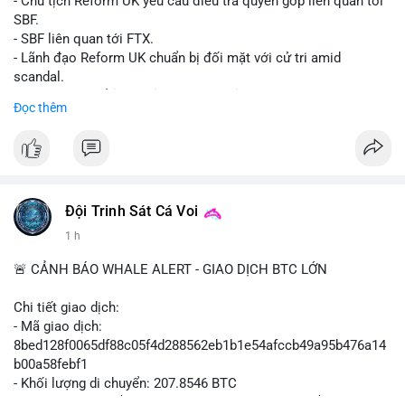
- Chủ tịch Reform UK yêu cầu điều tra quyên góp liên quan tới
SBF.
- SBF liên quan tới FTX.
- Lãnh đạo Reform UK chuẩn bị đối mặt với cử tri amid
scandal.
- Sự kiện có thể ảnh hưởng đến hình ảnh SBF và FTX.
Đọc thêm
- Không có thông tin tác động thị trường ngay lập tức.
#binancesquare
#cryptonews
#sbf
#ftx
#reformuk
$btc $eth
#vlikevn
#titanbot
Đội Trinh Sát Cá Voi
1 h
📰 Nguồn: Cointelegraph
🚨 CẢNH BÁO WHALE ALERT - GIAO DỊCH BTC LỚN
Chi tiết giao dịch:
- Mã giao dịch:
8bed128f0065df88c05f4d288562eb1b1e54afccb49a95b476a14
b00a58febf1
- Khối lượng di chuyển: 207.8546 BTC
- Giá trị ước tính: $13,449,009.09 USD (theo thị giá $64,703.92