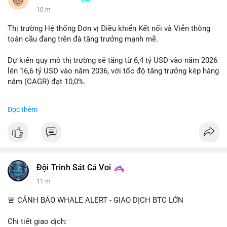
10 m
Thị trường Hệ thống Đơn vị Điều khiển Kết nối và Viễn thông
toàn cầu đang trên đà tăng trưởng mạnh mẽ.
Dự kiến quy mô thị trường sẽ tăng từ 6,4 tỷ USD vào năm 2026
lên 16,6 tỷ USD vào năm 2036, với tốc độ tăng trưởng kép hàng
năm (CAGR) đạt 10,0%.
Sự tăng trưởng này được thúc đẩy bởi nhu cầu ngày càng cao
Đọc thêm
trong các lĩnh vực ô tô, logistics và thiết bị thông minh.
Doanh nghiệp cần theo dõi xu hướng này để nắm bắt cơ hội
đầu tư và phát triển giải pháp kết nối tiên tiến.
Đội Trinh Sát Cá Voi
11 m
🚨 CẢNH BÁO WHALE ALERT - GIAO DỊCH BTC LỚN
Chi tiết giao dịch: