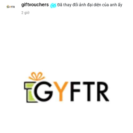
giftvouchers
Đã thay đổi ảnh đại diện của anh ấy
#207btc
#chuyenvilanh
#aplucban
#btcusd64k
#mempoolflow
2 giờ