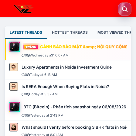
LATEST THREADS
HOTTEST THREADS
MOST VIEWED THRE
CẢNH BÁO BẢO MẬT &amp; NỘI QUY CỘNG ĐỒNG
VÀNG
0
Wednesday a31 6:07 AM
Luxury Apartments in Noida Investment Guide
0
Today at 6:13 AM
Is RERA Enough When Buying Flats in Noida?
0
Today at 5:37 AM
BTC (Bitcoin) - Phân tích snapshot ngày 06/08/2026
0
Yesterday at 2:43 PM
What should I verify before booking 3 BHK flats in Noida?
0
Yesterday at 8:01 AM