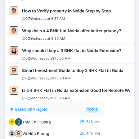
How to Verify property in Noida Step by Step
0
Yesterday at 6:57 AM
Why does a 4 BHK flat Noida offer better privacy?
0
Yesterday at 6:30 AM
Why should I buy a 3 BHK flat in Noida Extension?
0
Wednesday a31 6:25 AM
Smart Investment Guide to Buy 2 BHK Flat in Noida
0
Wednesday a31 6:20 AM
Is a 4 BHK Flat in Noida Extension Good for Remote Work?
0
Wednesday a31 5:26 AM
BẢNG XẾP HẠNG
TOP 5
Trần Thị Hương
25,548
1
VNĐ
Võ Hữu Phong
25,446
2
VNĐ