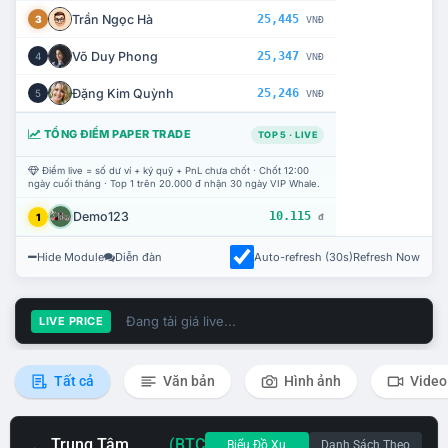
Trần Ngọc Hà
25,445
3
VNĐ
Võ Duy Phong
25,347
4
VNĐ
Đặng Kim Quỳnh
25,246
5
VNĐ
TỔNG ĐIỂM PAPER TRADE
TOP 5 · LIVE
Điểm live = số dư ví + ký quỹ + PnL chưa chốt · Chốt 12:00
ngày cuối tháng · Top 1 trên 20.000 đ nhận 30 ngày VIP Whale.
Demo123
10.115
1
đ
Hide Module
Diễn đàn
Auto-refresh (30s)
Refresh Now
Đang tải giá live...
LIVE PRICE
Tất cả
Văn bản
Hình ảnh
Video
Trung Tâm
(BTC
Biểu Đồ Xu
Danh Sách Theo