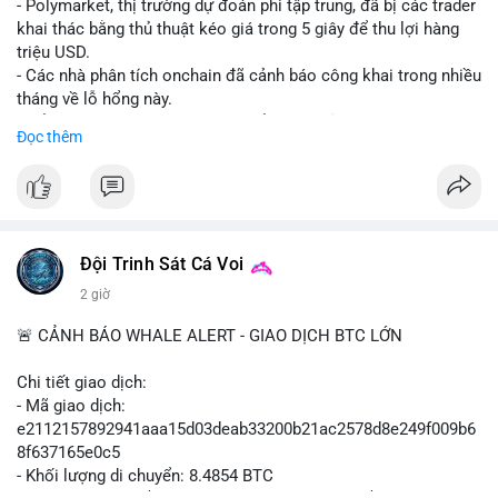
- Polymarket, thị trường dự đoán phi tập trung, đã bị các trader
khai thác bằng thủ thuật kéo giá trong 5 giây để thu lợi hàng
triệu USD.
- Các nhà phân tích onchain đã cảnh báo công khai trong nhiều
tháng về lỗ hổng này.
- Để khắc phục, Polymarket chuyển sang sử dụng giá trung
Đọc thêm
bình theo thời gian (time-weighted prices), khiến việc đẩy giá
nhân tạo trở nên quá tốn kém.
- Động thái này nhằm bảo vệ tính toàn vẹn của thị trường và
ngăn chặn các hành vi thao túng.
#polymarket
#cryptonews
#defi
#marketintegrity
Đội Trinh Sát Cá Voi
2 giờ
$btc $eth
🚨 CẢNH BÁO WHALE ALERT - GIAO DỊCH BTC LỚN
#vlikevn
#titanbot
Chi tiết giao dịch:
📰 Nguồn: CoinDesk
- Mã giao dịch:
e2112157892941aaa15d03deab33200b21ac2578d8e249f009b6
8f637165e0c5
- Khối lượng di chuyển: 8.4854 BTC