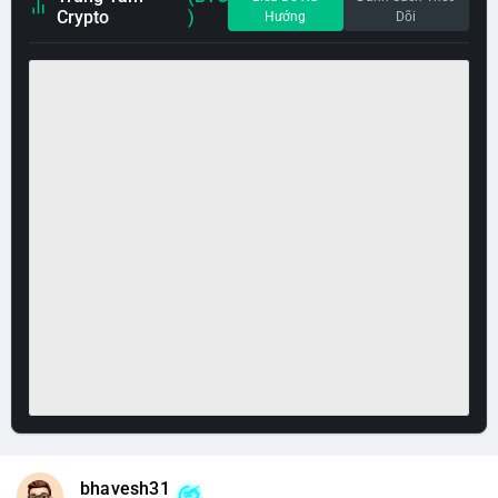
Crypto
)
Hướng
Dõi
bhavesh31