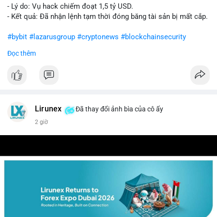
- Lý do: Vụ hack chiếm đoạt 1,5 tỷ USD.
- Kết quả: Đã nhận lệnh tạm thời đóng băng tài sản bị mất cắp.
#bybit
#lazarusgroup
#cryptonews
#blockchainsecurity
Đọc thêm
$btc $eth
#vlikevn
#titanbot
📰 Nguồn: CoinDesk
Lirunex
Đã thay đổi ảnh bìa của cô ấy
2 giờ