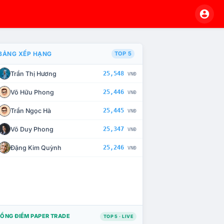
BẢNG XẾP HẠNG
TOP 5
Trần Thị Hương
25,548
VNĐ
À CHẾ TÀI XỬ LÝ VI PHẠM
Võ Hữu Phong
25,446
VNĐ
Trần Ngọc Hà
25,445
VNĐ
Võ Duy Phong
25,347
VNĐ
Đặng Kim Quỳnh
25,246
VNĐ
ỔNG ĐIỂM PAPER TRADE
TOP 5 · LIVE