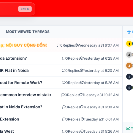
Ctrl K
MOST VIEWED THREADS
1
; NỘI QUY CỘNG ĐỒNG VLIKE.VN: HỆ THỐNG GIÁM SÁT TỰ ĐỘNG V
0
Replies
Wednesday a31 6:07 AM
2
ida Extension?
0
Replies
Yesterday at 6:25 AM
3
K Flat in Noida
0
Replies
Yesterday at 6:20 AM
4
 Good for Remote Work?
0
Replies
Yesterday at 5:26 AM
5
 common interview mistakes?
0
Replies
Tuesday a31 10:12 AM
at in Noida Extension?
0
Replies
Tuesday a31 6:30 AM
 Extension
0
Replies
Tuesday a31 6:01 AM
T
ida West
0
Replies
Tuesday a31 5:26 AM