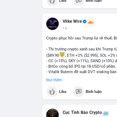
Like
Bình luận
Vlike Wire
1 h
Crypto phục hồi sau Trump lùi về thuế; B
- Thị trường crypto xanh sau khi Trump 
($89.90
, ETH +2% ($2.995), SOL +2% 
- CC (+15%), SKY (+11%), SAND (+10%) d
- BitGo công bố IPO tại 18 USD/cổ phần, 
- Vitalik Buterin đề xuất DVT staking bả
Ethereum
Đọc thêm
- Hong Kong phát hành giấy phép stablec
- Nga xác định crypto là tài sản hợp pháp,
Like
Bình luận
- Trump hy vọng ký vào luật cấu trúc th
Quốc hội
- Saga’s EVM blockchain ngừng hoạt độn
- Steak ’n Shake cho phép nhân viên nhậ
Cục Tình Báo Crypto
#binancesquare
#cryptonews
#btc
#eth