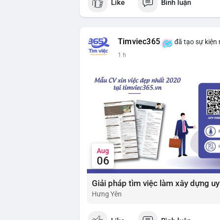
Like
Bình luận
$btc $eth
#vlikevn
#titanbot
Timviec365
đã tạo sự kiện
📰 Nguồn: Cointelegraph
1 h
Aug
06
Hưng Yên