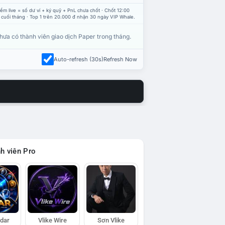
ểm live = số dư ví + ký quỹ + PnL chưa chốt · Chốt 12:00
 cuối tháng · Top 1 trên 20.000 đ nhận 30 ngày VIP Whale.
hưa có thành viên giao dịch Paper trong tháng.
Auto-refresh (30s)
Refresh Now
h viên Pro
adar
Vlike Wire
Sơn Vlike