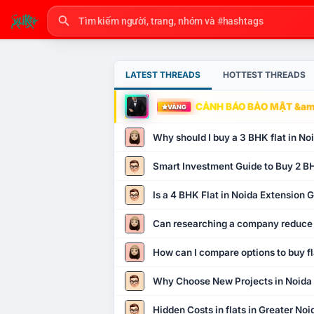
LATEST THREADS
HOTTEST THREADS
CẢNH BÁO BẢO MẬT &amp
VÀNG
Why should I buy a 3 BHK flat in No
Smart Investment Guide to Buy 2 BH
Is a 4 BHK Flat in Noida Extension
Can researching a company reduce
How can I compare options to buy fl
Why Choose New Projects in Noida
Hidden Costs in flats in Greater No