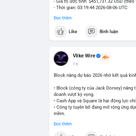
- Giá trị ước tính: $451,731.32 USD (theo
- Thời gian: 03:19:44 2026-08-06 UTC
Đọc thêm
Nhận định phân tích:
Cá voi chuyển 7 BTC trị giá hơn 451 ngh
Like
Bình luận
nằm ở mức trung bình so với các giao dị
trực tiếp lên thị trường. Với mức giá hiện
danh mục đầu tư hoặc chuẩn bị thanh kh
thể bị ảnh hưởng nhẹ, nhưng không đủ đ
Vlike Wire
1 h
Lời khuyên cho nhà đầu tư nhỏ lẻ:
Theo dõi thêm các giao dịch lớn liên tiếp
Block nâng dự báo 2026 nhờ kết quả kin
lên sàn, cần thận trọng trước nguy cơ đ
xác nhận đầy đủ dòng tiền.
• Block (công ty của Jack Dorsey) nâng 
doanh vượt kỳ vọng.
#7btc
#chuyenvilanh
#giaodichwhale
#b
• Cash App và Square là hai động lực ch
• Công ty tuyên bố đang mở rộng ứng dụng
mềm.
Đọc thêm
#block
#ai
#fintech
#cryptonews
#binan