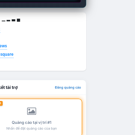
g ▁ ▂ ▃ ▄
t
news
esquare
ết tài trợ
Đăng quảng cáo
1
Quảng cáo tại vị trí #1
Nhấn để đặt quảng cáo của bạn