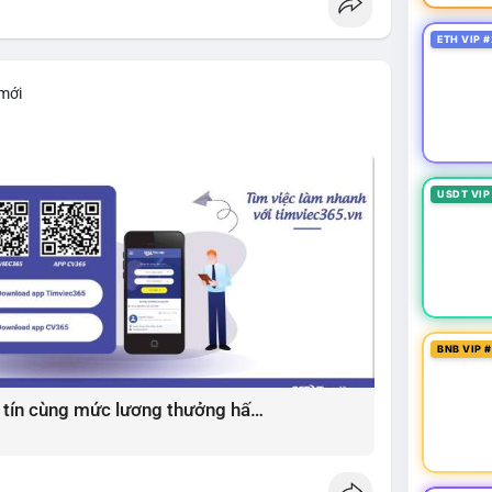
ETH VIP #
 mới
USDT VIP
BNB VIP 
Giải pháp tìm việc làm xây dựng uy tín cùng mức lương thưởng hấp dẫn ?️