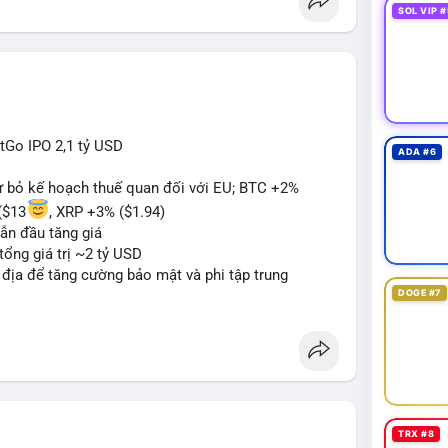
SOL VIP #
itGo IPO 2,1 tỷ USD
ADA #6
từ bỏ kế hoạch thuế quan đối với EU; BTC +2%
($13
, XRP +3% ($1.94)
ẫn đầu tăng giá
tổng giá trị ~2 tỷ USD
n địa để tăng cường bảo mật và phi tập trung
DOGE #7
oin mới với yêu cầu tuân thủ nghiêm ngặt
 tạo tiền lệ pháp lý
ị trường crypto sớm nonostante sự bất đồng trong
g sau cuộc tấn công 7 triệu USD
n lương một phần dưới dạng Bitcoin
TRX #8
#sol
#xrp
#bitgo
#vitalikbuterin
#stablecoin