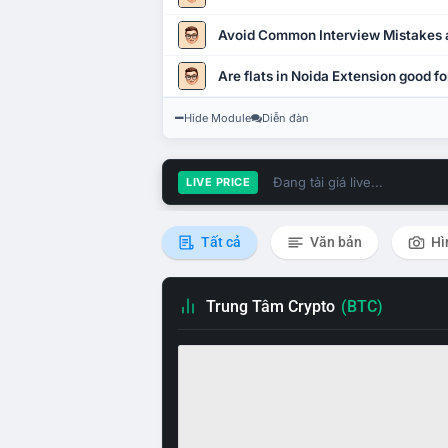
Avoid Common Interview Mistakes 
Are flats in Noida Extension good fo
Hide Module
Diễn đàn
Đang tải giá live...
LIVE PRICE
Tất cả
Văn bản
Hì
Trung Tâm Crypto
(BTC)