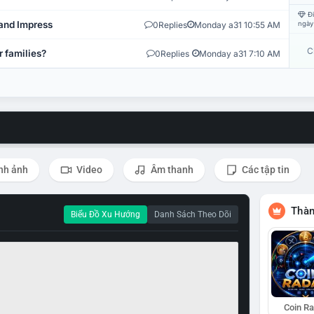
Đi
and Impress
0
Replies
Monday a31 10:55 AM
ngày
C
r families?
0
Replies
Monday a31 7:10 AM
nh ảnh
Video
Âm thanh
Các tập tin
Thàn
Biểu Đồ Xu Hướng
Danh Sách Theo Dõi
Coin R