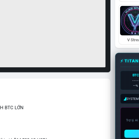
V Str
⚡ TITA
BTC
----
--%
SYSTEM:
CH BTC LỚN
Trợ lý A