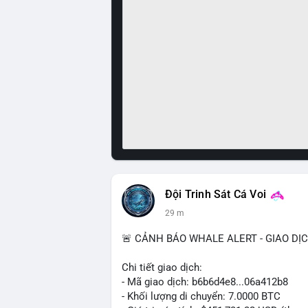
Đội Trinh Sát Cá Voi
29 m
🚨 CẢNH BÁO WHALE ALERT - GIAO DỊ
Chi tiết giao dịch:
- Mã giao dịch: b6b6d4e8...06a412b8
- Khối lượng di chuyển: 7.0000 BTC