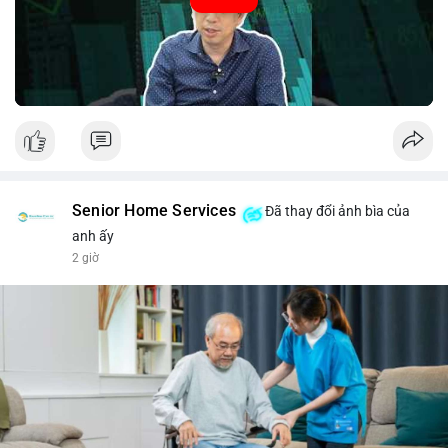
#52.8821BTC
#whalemove
#vilanh
#btcmempool
#3.4TrieuUSD
Senior Home Services
Đã thay đổi ảnh bìa của
anh ấy
2 giờ