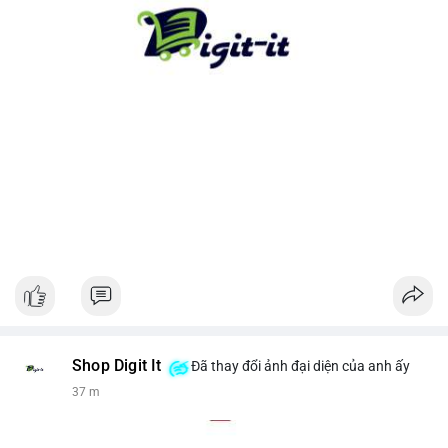
cho xu hướng dài hạn. Ngược lại, nếu tiền chuyển lên sàn, hãy
thận trọng với khả năng điều chỉnh giá ngắn hạn.
#13dot1743btc
#vilanh
#chuyennoibo
#mempoolbtc
#dongtienlon
Shop Digit It
Đã thay đổi ảnh đại diện của anh ấy
37 m