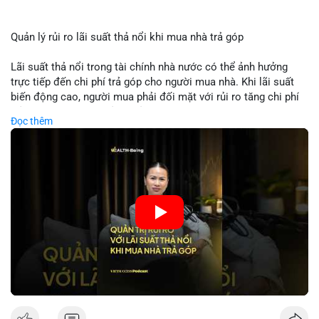
Quản lý rủi ro lãi suất thả nổi khi mua nhà trả góp
Lãi suất thả nổi trong tài chính nhà nước có thể ảnh hưởng
trực tiếp đến chi phí trả góp cho người mua nhà. Khi lãi suất
biến động cao, người mua phải đối mặt với rủi ro tăng chi phí
trả nợ không ngờ. Quản lý rủi ro cần bao gồm phân tích xu
Đọc thêm
hướng lãi suất, lựa chọn sản phẩm trả góp có tính bảo hiểm,
hoặc sử dụng tài chính cá nhân để ổn định chi phí. Các nhà
đầu tư cần theo dõi chính sách tiền tệ để đưa ra quyết định
mua nhà phù hợp.
🎥 Xem video trực tiếp tại:
Nguồn: VIETSUCCESS