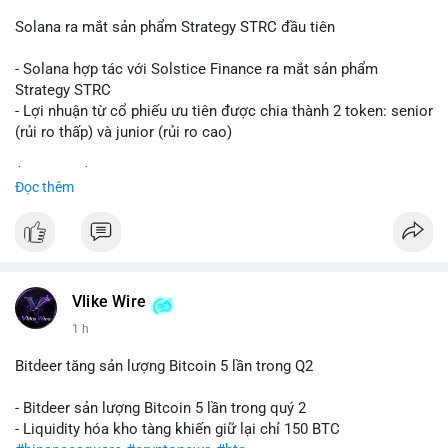
📰 Nguồn: CoinDesk
Solana ra mắt sản phẩm Strategy STRC đầu tiên
- Solana hợp tác với Solstice Finance ra mắt sản phẩm
Strategy STRC
- Lợi nhuận từ cổ phiếu ưu tiên được chia thành 2 token: senior
(rủi ro thấp) và junior (rủi ro cao)
$sol
#sol
$strc
#strc
Đọc thêm
#vlikevn
#titanbot
📰 Nguồn: CoinDesk
Vlike Wire
1 h
Bitdeer tăng sản lượng Bitcoin 5 lần trong Q2
- Bitdeer sản lượng Bitcoin 5 lần trong quý 2
- Liquidity hóa kho tàng khiến giữ lại chỉ 150 BTC