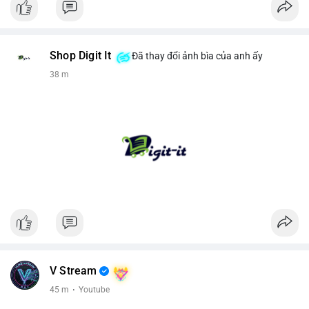
Shop Digit It
Đã thay đổi ảnh bìa của anh ấy
38 m
V Stream
45 m
·
Youtube