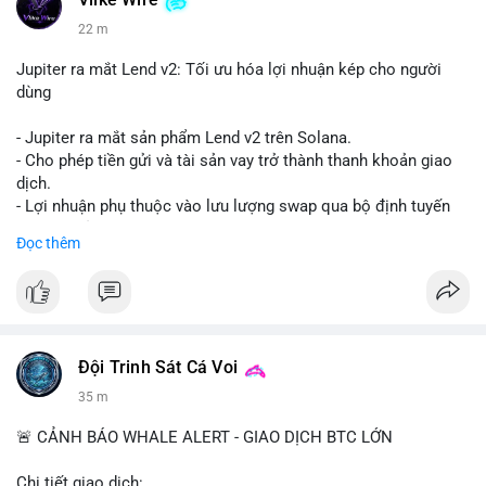
Vlike Wire
22 m
Jupiter ra mắt Lend v2: Tối ưu hóa lợi nhuận kép cho người
dùng
- Jupiter ra mắt sản phẩm Lend v2 trên Solana.
- Cho phép tiền gửi và tài sản vay trở thành thanh khoản giao
dịch.
- Lợi nhuận phụ thuộc vào lưu lượng swap qua bộ định tuyến
(router) của Jupiter.
Đọc thêm
- Tăng hiệu quả sử dụng vốn cho người dùng.
#solana
#jupiter
#sol
#defi
#binancesquare
$sol
Đội Trinh Sát Cá Voi
#vlikevn
#titanbot
35 m
📰 Nguồn: CoinDesk
🚨 CẢNH BÁO WHALE ALERT - GIAO DỊCH BTC LỚN
Chi tiết giao dịch: