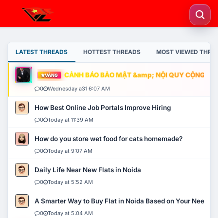
LATEST THREADS
HOTTEST THREADS
MOST VIEWED THRE
CẢNH BÁO BẢO MẬT &amp; NỘI QUY CỘNG ĐỒNG
VÀNG
0
Wednesday a31 6:07 AM
How Best Online Job Portals Improve Hiring
0
Today at 11:39 AM
How do you store wet food for cats homemade?
0
Today at 9:07 AM
Daily Life Near New Flats in Noida
0
Today at 5:52 AM
A Smarter Way to Buy Flat in Noida Based on Your Needs
0
Today at 5:04 AM