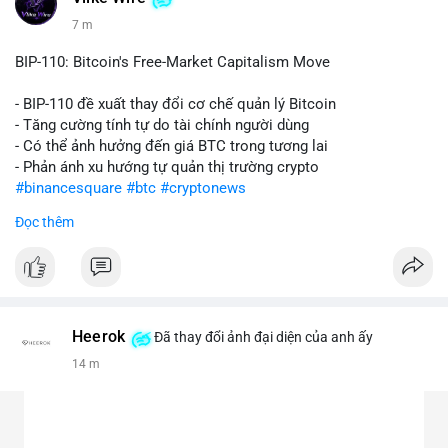
7 m
BIP-110: Bitcoin's Free-Market Capitalism Move
- BIP-110 đề xuất thay đổi cơ chế quản lý Bitcoin
- Tăng cường tính tự do tài chính người dùng
- Có thể ảnh hưởng đến giá BTC trong tương lai
- Phản ánh xu hướng tự quản thị trường crypto
#binancesquare
#btc
#cryptonews
Đọc thêm
$btc
#vlikevn
#titanbot
📰 Nguồn: CoinDesk
Heerok
Đã thay đổi ảnh đại diện của anh ấy
14 m