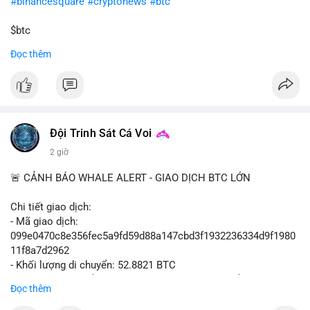
#binancesquare
#cryptonews
#btc
$btc
Đọc thêm
#vlikevn
#titanbot
📰 Nguồn: Cointelegraph
Đội Trinh Sát Cá Voi
2 giờ
🚨 CẢNH BÁO WHALE ALERT - GIAO DỊCH BTC LỚN
Chi tiết giao dịch:
- Mã giao dịch:
099e0470c8e356fec5a9fd59d88a147cbd3f1932236334d9f1980
11f8a7d2962
- Khối lượng di chuyển: 52.8821 BTC
- Giá trị ước tính: $3,434,742.21 USD (theo thị giá $64,951.00
Đọc thêm
USD)
- Thời gian: 13:19:49 2026-08-10 UTC