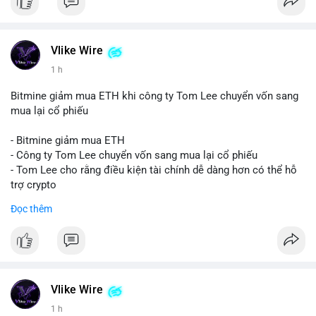
Vlike Wire
1 h
Bitmine giảm mua ETH khi công ty Tom Lee chuyển vốn sang
mua lại cổ phiếu
- Bitmine giảm mua ETH
- Công ty Tom Lee chuyển vốn sang mua lại cổ phiếu
- Tom Lee cho rằng điều kiện tài chính dễ dàng hơn có thể hỗ
trợ crypto
- CLARITY Act không đạt thăm dò trong Thượng viện trước kỳ
Đọc thêm
nghỉ tháng 8
#binancesquare
#cryptonews
#eth
$eth
Vlike Wire
#vlikevn
#titanbot
1 h