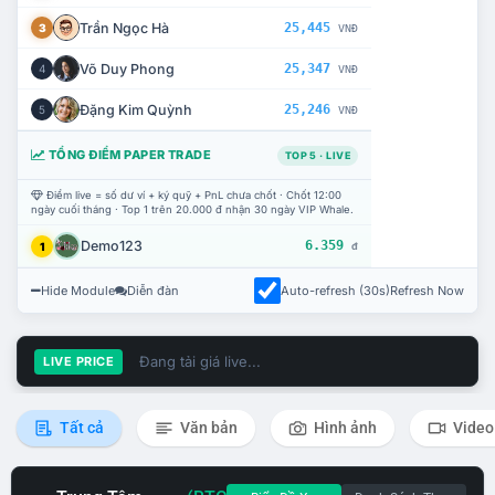
Trần Ngọc Hà
25,445
3
VNĐ
Võ Duy Phong
25,347
4
VNĐ
Đặng Kim Quỳnh
25,246
5
VNĐ
TỔNG ĐIỂM PAPER TRADE
TOP 5 · LIVE
Điểm live = số dư ví + ký quỹ + PnL chưa chốt · Chốt 12:00
ngày cuối tháng · Top 1 trên 20.000 đ nhận 30 ngày VIP Whale.
Demo123
6.359
1
đ
Hide Module
Diễn đàn
Auto-refresh (30s)
Refresh Now
Đang tải giá live...
LIVE PRICE
Tất cả
Văn bản
Hình ảnh
Video