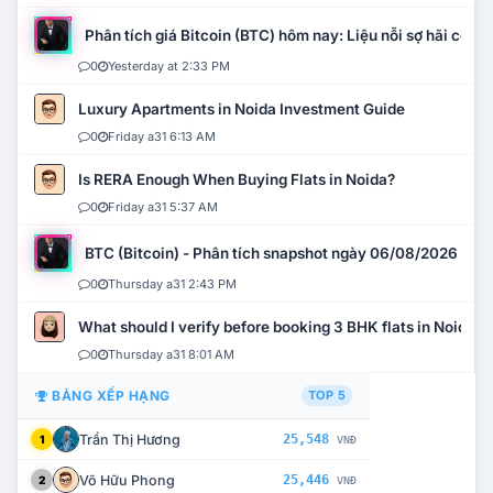
Phân tích giá Bitcoin (BTC) hôm nay: Liệu nỗi sợ hãi có mở 
0
Yesterday at 2:33 PM
Luxury Apartments in Noida Investment Guide
0
Friday a31 6:13 AM
Is RERA Enough When Buying Flats in Noida?
0
Friday a31 5:37 AM
BTC (Bitcoin) - Phân tích snapshot ngày 06/08/2026
0
Thursday a31 2:43 PM
What should I verify before booking 3 BHK flats in Noida?
0
Thursday a31 8:01 AM
BẢNG XẾP HẠNG
TOP 5
Trần Thị Hương
25,548
1
VNĐ
Võ Hữu Phong
25,446
2
VNĐ