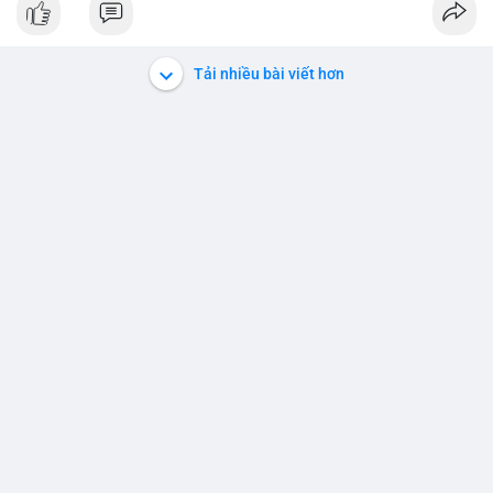
#152dot5btc
#giaodichlon
#aplucban
#vilanh
#btcmempool
Tải nhiều bài viết hơn