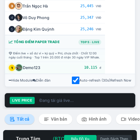
Trần Ngọc Hà
25,445
3
VNĐ
Võ Duy Phong
25,347
4
VNĐ
Đặng Kim Quỳnh
25,246
5
VNĐ
TỔNG ĐIỂM PAPER TRADE
TOP 5 · LIVE
Điểm live = số dư ví + ký quỹ + PnL chưa chốt · Chốt 12:00
ngày cuối tháng · Top 1 trên 20.000 đ nhận 30 ngày VIP Whale.
Demo123
10.115
1
đ
Hide Module
Diễn đàn
Auto-refresh (30s)
Refresh Now
Đang tải giá live...
LIVE PRICE
Tất cả
Văn bản
Hình ảnh
Video
Trung Tâm
(BTC
Biểu Đồ Xu
Danh Sách Theo