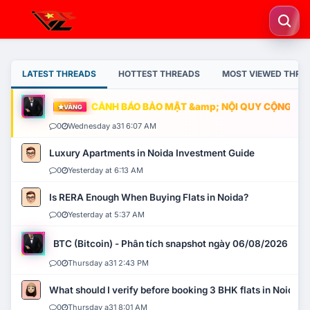
LATEST THREADS
HOTTEST THREADS
MOST VIEWED THRE
CẢNH BÁO BẢO MẬT &amp; NỘI QUY CỘNG ĐỒNG
VÀNG
0
Wednesday a31 6:07 AM
Luxury Apartments in Noida Investment Guide
0
Yesterday at 6:13 AM
Is RERA Enough When Buying Flats in Noida?
0
Yesterday at 5:37 AM
BTC (Bitcoin) - Phân tích snapshot ngày 06/08/2026
0
Thursday a31 2:43 PM
What should I verify before booking 3 BHK flats in Noida?
0
Thursday a31 8:01 AM