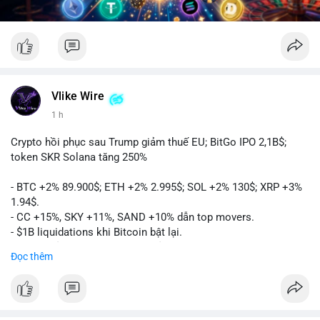
Vlike Wire
1 h
Crypto hồi phục sau Trump giảm thuế EU; BitGo IPO 2,1B$;
token SKR Solana tăng 250%
- BTC +2% 89.900$; ETH +2% 2.995$; SOL +2% 130$; XRP +3%
1.94$.
- CC +15%, SKY +11%, SAND +10% dẫn top movers.
- $1B liquidations khi Bitcoin bật lại.
- Trump hủy thuế EU, tín hiệu giảm áp lực.
Đọc thêm
- Vitalik đề xuất DVT staking cho Ethereum.
- BitGo IPO 18$/cổ phiếu, trị giá ~2B$.
- Senate Ag Committee tiến hành Clarity Act.
- Newrez tính crypto vào điều kiện vay nhà.