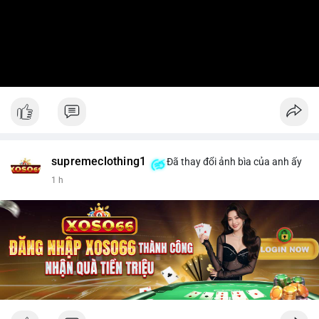
supremeclothing1
Đã thay đổi ảnh bìa của anh ấy
1 h