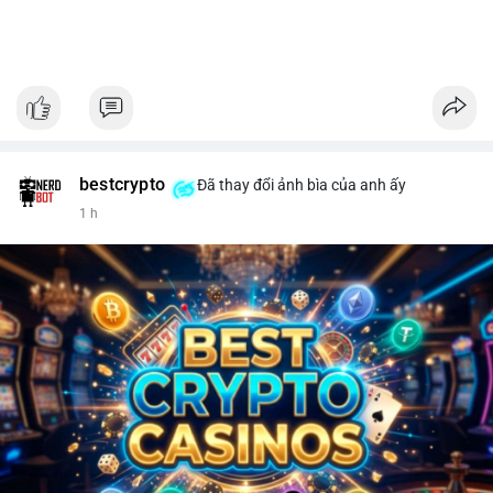
bestcrypto
Đã thay đổi ảnh bìa của anh ấy
1 h