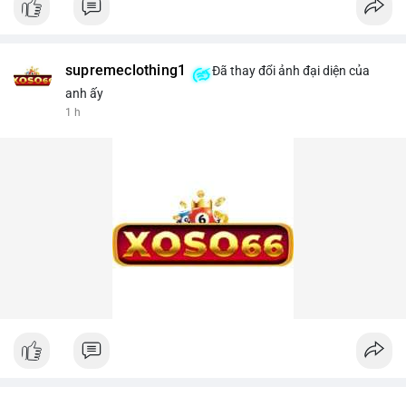
supremeclothing1
Đã thay đổi ảnh đại diện của
anh ấy
1 h