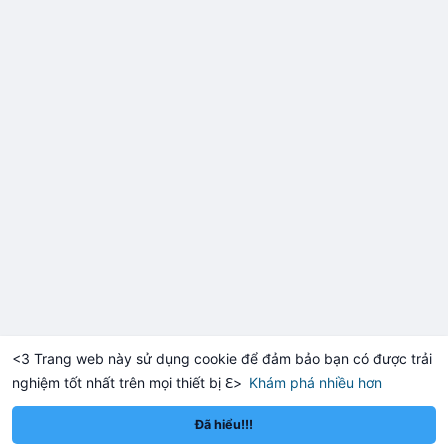
<3 Trang web này sử dụng cookie để đảm bảo bạn có được trải
nghiệm tốt nhất trên mọi thiết bị ℇ>
Khám phá nhiều hơn
Solana
BNB
$1,920.23
$76.04
+0.13%
SOL
+3.01%
BNB
Đã hiểu!!!