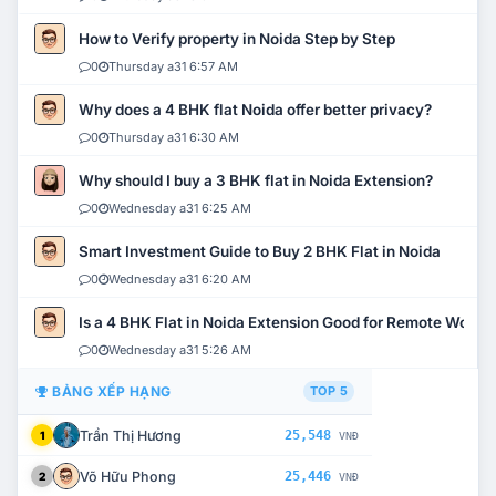
How to Verify property in Noida Step by Step
0
Thursday a31 6:57 AM
Why does a 4 BHK flat Noida offer better privacy?
0
Thursday a31 6:30 AM
Why should I buy a 3 BHK flat in Noida Extension?
0
Wednesday a31 6:25 AM
Smart Investment Guide to Buy 2 BHK Flat in Noida
0
Wednesday a31 6:20 AM
Is a 4 BHK Flat in Noida Extension Good for Remote Work?
0
Wednesday a31 5:26 AM
BẢNG XẾP HẠNG
TOP 5
Trần Thị Hương
25,548
1
VNĐ
Võ Hữu Phong
25,446
2
VNĐ