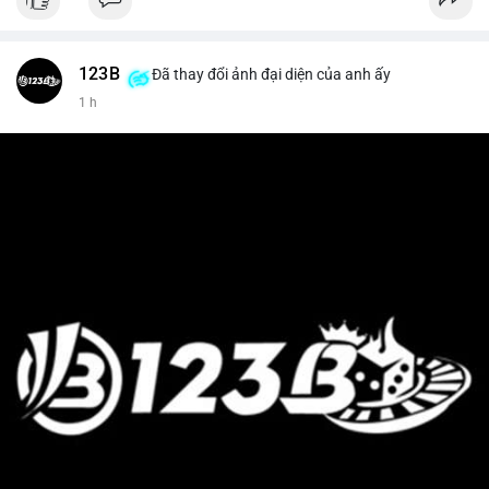
123B
Đã thay đổi ảnh đại diện của anh ấy
1 h