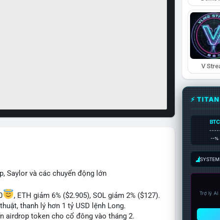
V Str
⚡ TITA
BTC
----
--%
SYSTEM:
p, Saylor và các chuyển động lớn
Trợ lý A
0
, ETH giảm 6% ($2.905), SOL giảm 2% ($127).
thuật, thanh lý hơn 1 tỷ USD lệnh Long.
ến airdrop token cho cổ đông vào tháng 2.