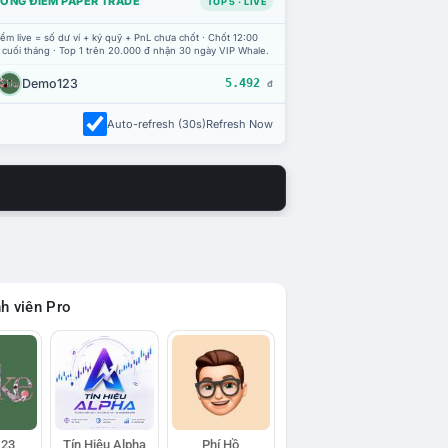
ỔNG ĐIỂM PAPER TRADE
TOP 5 · LIVE
ểm live = số dư ví + ký quỹ + PnL chưa chốt · Chốt 12:00
 cuối tháng · Top 1 trên 20.000 đ nhận 30 ngày VIP Whale.
Demo123
5.492
đ
Auto-refresh (30s)
Refresh Now
h viên Pro
23
Tín Hiệu Alpha
Phí Hồ