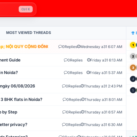
Ctrl K
MOST VIEWED THREADS
1
; NỘI QUY CỘNG ĐỒNG VLIKE.VN: HỆ THỐNG GIÁM SÁT TỰ ĐỘNG V
0
Replies
Wednesday a31 6:07 AM
2
ment Guide
0
Replies
Friday a31 6:13 AM
3
in Noida?
0
Replies
Friday a31 5:37 AM
4
t ngày 06/08/2026
0
Replies
Thursday a31 2:43 PM
5
 3 BHK flats in Noida?
0
Replies
Thursday a31 8:01 AM
p by Step
0
Replies
Thursday a31 6:57 AM
etter privacy?
0
Replies
Thursday a31 6:30 AM