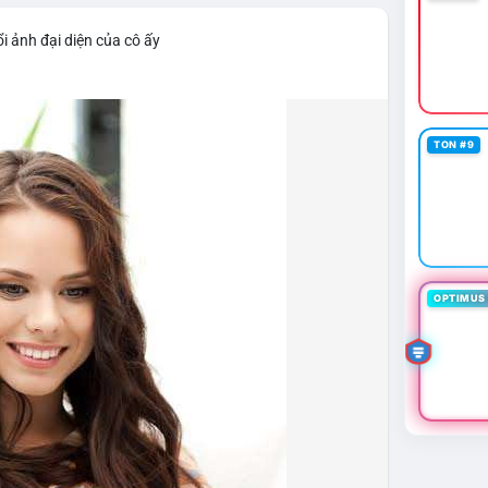
i ảnh đại diện của cô ấy
TON #9
OPTIMUS 