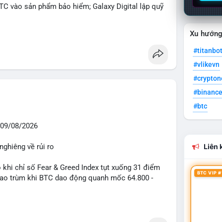
BTC vào sản phẩm bảo hiểm; Galaxy Digital lập quỹ
pháp lý tại Davos; Bồ Đào Nha chặn Polymarket.
Xu hướn
#sol
#xrp
#titanbo
#vlikevn
#crypto
#binanc
#btc
09/08/2026
nghiêng về rủi ro
Liên k
o khi chỉ số Fear & Greed Index tụt xuống 31 điểm
BTC VIP #
 bao trùm khi BTC dao động quanh mốc 64.800 -
diễn ra mạnh mẽ với 7 giao dịch BTC lớn được ghi
 triệu USD. Đáng chú ý nhất là lệnh chuyển 90,94