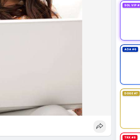
fork
#brazilcryptoregulation
#defitvl
SOL VIP #
ADA #6
DOGE #7
TRX #8