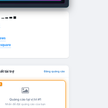
g ▁ ▂ ▃ ▄
t
news
esquare
ết tài trợ
Đăng quảng cáo
1
Quảng cáo tại vị trí #1
Nhấn để đặt quảng cáo của bạn