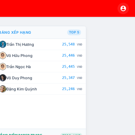
BẢNG XẾP HẠNG
TOP 5
Trần Thị Hương
25,548
VNĐ
À CHẾ TÀI XỬ LÝ VI PHẠM
Võ Hữu Phong
25,446
VNĐ
Trần Ngọc Hà
25,445
VNĐ
Võ Duy Phong
25,347
VNĐ
Đặng Kim Quỳnh
25,246
VNĐ