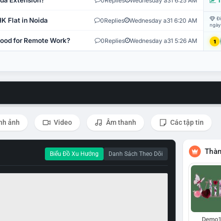
ida Extension?
0
Replies
Wednesday a31 6:25 AM
T
Đi
K Flat in Noida
0
Replies
Wednesday a31 6:20 AM
ngày
 Good for Remote Work?
0
Replies
Wednesday a31 5:26 AM
1
nh ảnh
Video
Âm thanh
Các tập tin
Thàn
Biểu Đồ Xu Hướng
Danh Sách Theo Dõi
Demo1