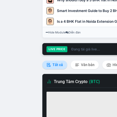
Why should I buy a 3 BHK flat in No
Smart Investment Guide to Buy 2 BH
Is a 4 BHK Flat in Noida Extension
Hide Module
Diễn đàn
Đang tải giá live...
LIVE PRICE
Tất cả
Văn bản
Hì
Trung Tâm Crypto
(BTC)