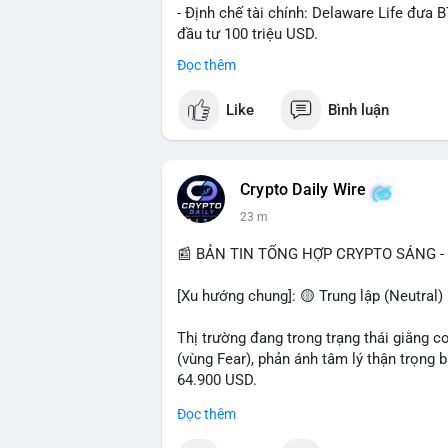
- Định chế tài chính: Delaware Life đưa 
đầu tư 100 triệu USD.
- Pháp lý: CEO Coinbase thúc đẩy khung 
Đọc thêm
#binancesquare
#cryptonews
#btc
#eth
Like
Bình luận
$btc $eth $sol $xrp
#vlikevn
#titanbot
Crypto Daily Wire
23 m
📰 Nguồn: Decrypt
📰 BẢN TIN TỔNG HỢP CRYPTO SÁNG - 
[Xu hướng chung]: 🟡 Trung lập (Neutral) 
Thị trường đang trong trạng thái giằng c
(vùng Fear), phản ánh tâm lý thận trọng
64.900 USD.
Đọc thêm
- Thị trường & Giá cả: Hoạt động cá voi 
nhận trong 24h qua, tổng trị giá hơn 23,6