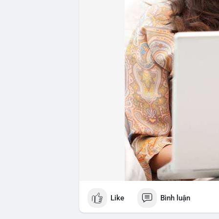
#whalealertbtc
#feargreedindex
#bip110
Like
Bình luận