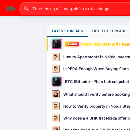
LATEST THREADS
HOTTEST THREADS
CẢNH BÁO BẢO MẬT &amp
VÀNG
Luxury Apartments in Noida Invest
Is RERA Enough When Buying Flats 
BTC (Bitcoin) - Phân tích snapsho
What should I verify before booking
How to Verify property in Noida Ste
Why does a 4 BHK flat Noida offer b