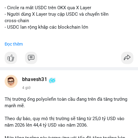
#vlikevn
#titanbot
- Circle ra mắt USDC trên OKX qua X Layer
📰 Nguồn: Decrypt
- Người dùng X Layer truy cập USDC và chuyển tiền
cross‑chain
- USDC lan rộng khắp các blockchain lớn
#binancesquare
#cryptonews
#usdc
#okx
#xlayer
Đọc thêm
$usdc
#vlikevn
#titanbot
📰 Nguồn: Cointelegraph
bhavesh31
4 giờ
Thị trường ống polyolefin toàn cầu đang trên đà tăng trưởng
mạnh mẽ.
Theo dự báo, quy mô thị trường sẽ tăng từ 25,0 tỷ USD vào
năm 2026 lên 44,4 tỷ USD vào năm 2036.