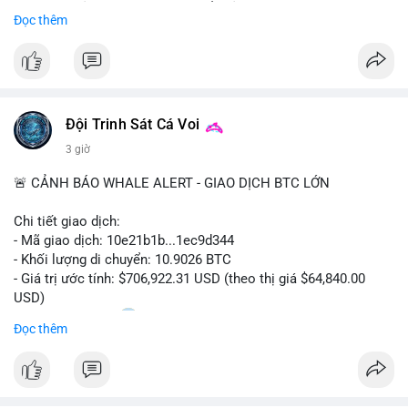
Sự tăng trưởng này được thúc đẩy bởi nhu cầu ngày càng cao
Đọc thêm
trong các lĩnh vực ô tô, logistics và thiết bị thông minh.
Doanh nghiệp cần theo dõi xu hướng này để nắm bắt cơ hội
đầu tư và phát triển giải pháp kết nối tiên tiến.
Đội Trinh Sát Cá Voi
3 giờ
🚨 CẢNH BÁO WHALE ALERT - GIAO DỊCH BTC LỚN
Chi tiết giao dịch:
- Mã giao dịch: 10e21b1b...1ec9d344
- Khối lượng di chuyển: 10.9026 BTC
- Giá trị ước tính: $706,922.31 USD (theo thị giá $64,840.00
USD)
- Thời gian: 18:20
0 2026-08-07 UTC
Đọc thêm
Nhận định phân tích:
Giao dịch 10.9 BTC trị giá hơn 706 nghìn USD được thực hiện
trong khung giờ thanh khoản mỏng (giờ châu Á) cho thấy chủ