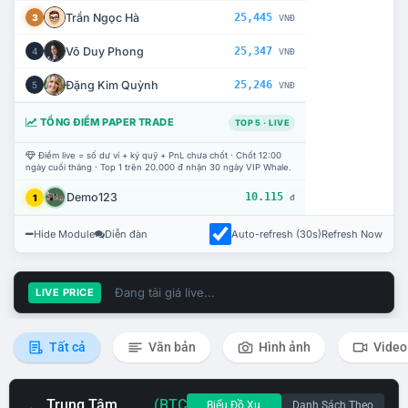
Trần Ngọc Hà
25,445
3
VNĐ
Võ Duy Phong
25,347
4
VNĐ
Đặng Kim Quỳnh
25,246
5
VNĐ
TỔNG ĐIỂM PAPER TRADE
TOP 5 · LIVE
Điểm live = số dư ví + ký quỹ + PnL chưa chốt · Chốt 12:00
ngày cuối tháng · Top 1 trên 20.000 đ nhận 30 ngày VIP Whale.
Demo123
10.115
1
đ
Hide Module
Diễn đàn
Auto-refresh (30s)
Refresh Now
Đang tải giá live...
LIVE PRICE
Tất cả
Văn bản
Hình ảnh
Video
Trung Tâm
(BTC
Biểu Đồ Xu
Danh Sách Theo