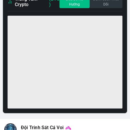
Crypto
)
Hướng
Dõi
Đội Trinh Sát Cá Voi