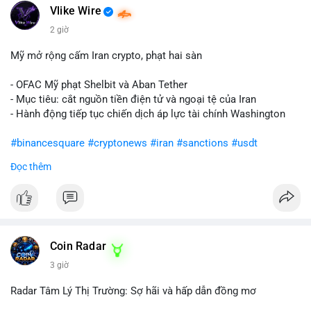
Vlike Wire
2 giờ
Mỹ mở rộng cấm Iran crypto, phạt hai sàn
- OFAC Mỹ phạt Shelbit và Aban Tether
- Mục tiêu: cắt nguồn tiền điện tử và ngoại tệ của Iran
- Hành động tiếp tục chiến dịch áp lực tài chính Washington
#binancesquare
#cryptonews
#iran
#sanctions
#usdt
Đọc thêm
$usdt
#vlikevn
#titanbot
📰 Nguồn: CoinDesk
Coin Radar
3 giờ
Radar Tâm Lý Thị Trường: Sợ hãi và hấp dẫn đồng mơ