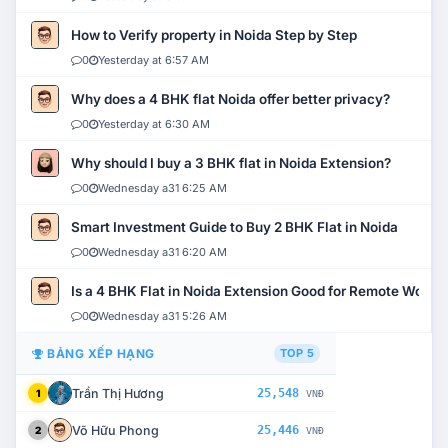
How to Verify property in Noida Step by Step
0
Yesterday at 6:57 AM
Why does a 4 BHK flat Noida offer better privacy?
0
Yesterday at 6:30 AM
Why should I buy a 3 BHK flat in Noida Extension?
0
Wednesday a31 6:25 AM
Smart Investment Guide to Buy 2 BHK Flat in Noida
0
Wednesday a31 6:20 AM
Is a 4 BHK Flat in Noida Extension Good for Remote Work?
0
Wednesday a31 5:26 AM
BẢNG XẾP HẠNG
TOP 5
Trần Thị Hương
25,548
1
VNĐ
Võ Hữu Phong
25,446
2
VNĐ