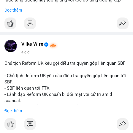
Mức tăng trưởng này tương ứng với tốc độ tăng trưởng kép
hàng năm (CAGR) đạt 5,9% trong giai đoạn dự báo.
Đọc thêm
Đây là tín hiệu tích cực cho các nhà sản xuất, nhà phân phối và
nhà đầu tư trong ngành vật liệu xây dựng và hạ tầng.
Bạn đánh giá thế nào về tiềm năng của dòng sản phẩm ống
nhựa polyolefin trong tương lai?
Vlike Wire
4 giờ
Chủ tịch Reform UK kêu gọi điều tra quyên góp liên quan SBF
- Chủ tịch Reform UK yêu cầu điều tra quyên góp liên quan tới
SBF.
- SBF liên quan tới FTX.
- Lãnh đạo Reform UK chuẩn bị đối mặt với cử tri amid
scandal.
- Sự kiện có thể ảnh hưởng đến hình ảnh SBF và FTX.
Đọc thêm
- Không có thông tin tác động thị trường ngay lập tức.
#binancesquare
#cryptonews
#sbf
#ftx
#reformuk
$btc $eth