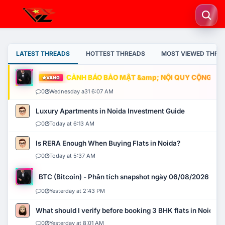
LATEST THREADS
HOTTEST THREADS
MOST VIEWED THRE
CẢNH BÁO BẢO MẬT &amp; NỘI QUY CỘNG ĐỒNG
VÀNG
0
Wednesday a31 6:07 AM
Luxury Apartments in Noida Investment Guide
0
Today at 6:13 AM
Is RERA Enough When Buying Flats in Noida?
0
Today at 5:37 AM
BTC (Bitcoin) - Phân tích snapshot ngày 06/08/2026
0
Yesterday at 2:43 PM
What should I verify before booking 3 BHK flats in Noida?
0
Yesterday at 8:01 AM