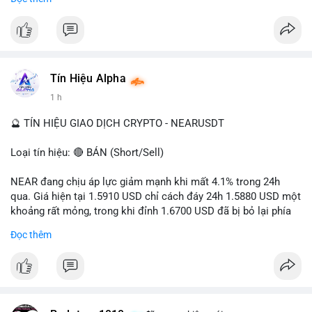
- Tác động: rủi ro cho thị trường crypto, tăng áp lực pháp lý.
#binancesquare
#cryptonews
#ofac
#ussanctions
#iran
$btc $eth
Tín Hiệu Alpha
#vlikevn
#titanbot
1 h
📰 Nguồn: Cointelegraph
🔮 TÍN HIỆU GIAO DỊCH CRYPTO - NEARUSDT
Loại tín hiệu: 🔴 BÁN (Short/Sell)
NEAR đang chịu áp lực giảm mạnh khi mất 4.1% trong 24h
qua. Giá hiện tại 1.5910 USD chỉ cách đáy 24h 1.5880 USD một
khoảng rất mỏng, trong khi đỉnh 1.6700 USD đã bị bỏ lại phía
sau. Biên độ dao động ngày đạt 4.9%, cho thấy phe bán đang
Đọc thêm
kiểm soát hoàn toàn. Khối lượng giao dịch 10.29 triệu NEAR
không đủ lớn để tạo lực đỡ, xác nhận xu hướng đi xuống đang
tiếp diễn.
Khuyến nghị giao dịch: