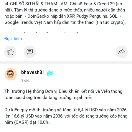
📊 CHỈ SỐ SỢ HÃI & THAM LAM: Chỉ số Fear & Greed 29 (sợ
hãi). Tâm lý thị trường đang ở mức thấp, nhiều người cẩn thận
hoặc bán. • CoinGecko hấp dẫn XRP, Pudgy Penguins, SOL. •
Google Trends Việt Nam hấp dẫn 'tin the thao' (tin tức crypto).
📈 XU HƯỚNG TÌM KIẾM & THẢO LUẬN: • XRP, SOL, PENGU,
Đọc thêm
ONDO, CASHCAT. • Chủ đề 'tô thị ty na' (tỷ giá) và 'giao thông'
(giao thông tài chính). • Bàn tán Binance Square tập trung vào
BTC breakout và lệnh long/short.
💬 DÒNG CHẢY TIN TỨC & TRUYỀN THÔNG: • Trump khẳng
định crypto là 'vấn đề lớn' giúp giảm áp lực USD. • Binance hỗ
bhavesh31
trợ cổ phiếu Apple/IBM. • Bài đăng hấp dẫn về $HFT, $SKYAI,
3 giờ
$BICO. • Tin nhắn cảnh báo về hack North Korea (Bybit).
Thị trường Hệ thống Đơn vị Điều khiển Kết nối và Viễn thông
💡 NHẬN ĐỊNH & KHUYẾN NGHỊ: Tâm lý thị trường đang phân
toàn cầu đang trên đà tăng trưởng mạnh mẽ.
cực. Sợ hãi do chỉ số thấp, nhưng hấp dẫn từ xu hướng meme
coin (PENGU, CASHCAT) và tin cậy từ các dự án lớn (BTC,
Dự kiến quy mô thị trường sẽ tăng từ 6,4 tỷ USD vào năm 2026
SOL). Rủi ro tăng nếu không có thông tin rõ ràng về quy định.
lên 16,6 tỷ USD vào năm 2036, với tốc độ tăng trưởng kép hàng
năm (CAGR) đạt 10,0%.
📊 Nguồn: Radar Tâm Lý Thị Trường