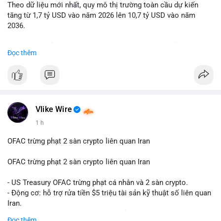
Theo dữ liệu mới nhất, quy mô thị trường toàn cầu dự kiến
Lời khuyên: Nhà đầu tư nhỏ lẻ nên quan sát thêm 2-4 giờ sau
tăng từ 1,7 tỷ USD vào năm 2026 lên 10,7 tỷ USD vào năm
khi giao dịch được xác nhận, tránh hành động theo cảm xúc.
2036.
Xác minh địa chỉ ví đích trước khi đưa ra quyết định vào lệnh,
ưu tiên quản trị rủi ro trong giai đoạn biến động mạnh.
Mức tăng trưởng này tương ứng với tốc độ tăng trưởng kép
Đọc thêm
hàng năm (CAGR) ấn tượng lên tới 20,2%.
#99dot6btc
#capvoichuyentien
#vilanhtichluy
#aplucban
#btcmempool65k
Điều gì đang thúc đẩy sự tăng trưởng vượt bậc này? Hãy cùng
theo dõi các phân tích chuyên sâu về xu hướng công nghệ và
nhu cầu thị trường trong thời gian tới.
Vlike Wire
1 h
OFAC trừng phạt 2 sàn crypto liên quan Iran
OFAC trừng phạt 2 sàn crypto liên quan Iran
- US Treasury OFAC trừng phạt cá nhân và 2 sàn crypto.
- Động cơ: hỗ trợ rửa tiền $5 triệu tài sản kỹ thuật số liên quan
Iran.
- Các sàn bị cấm hoạt động, tài khoản bị khóa.
Đọc thêm