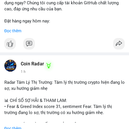
dụng ngay? Chúng tôi cung cấp tài khoản GitHub chất lượng
cao, đáp ứng nhu cầu của bạn.
Đặt hàng ngay hôm nay:
✅ Order Now: localpvashop
Đọc thêm
✅ Phản hồi trong 24 giờ
✅ WhatsApp: +1 (66
215-8938
✅ Telegram: @localpvashop
✅ Email: localpvashop@gmail.com
Coin Radar
Liên hệ ngay để được tư vấn và hỗ trợ nhanh nhất!
1 h
Radar Tâm Lý Thị Trường: Tâm lý thị trường crypto hiện đang lo
sợ, xu hướng giảm nhẹ
📊 CHỈ SỐ SỢ HÃI & THAM LAM:
• Fear & Greed Index score 31, sentiment Fear. Tâm lý thị
trường đang lo sợ, thị trường có xu hướng giảm nhẹ.
📈 XU HƯỚNG TÌM KIẾM & THẢO LUẬN:
Đọc thêm