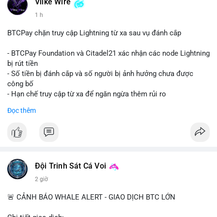
dấu hiệu của việc gom ví lạnh hoặc chuẩn bị thanh khoản cho
Vlike Wire
giao dịch OTC. Áp lực bán trực tiếp lên sàn là thấp, nhưng tâm
1 h
lý thị trường có thể dao động nhẹ do sự chú ý vào dòng tiền
lớn.
BTCPay chặn truy cập Lightning từ xa sau vụ đánh cắp
Nhà đầu tư nhỏ lẻ nên theo dõi xác nhận giao dịch và dòng
- BTCPay Foundation và Citadel21 xác nhận các node Lightning
tiền tiếp theo từ ví nguồn. Không nên hành động vội vàng dựa
bị rút tiền
trên một giao dịch đơn lẻ; hãy quan sát thêm 2-3 khối lượng
- Số tiền bị đánh cắp và số người bị ảnh hưởng chưa được
tương tự trong 24 giờ tới để xác định xu hướng rõ ràng.
công bố
- Hạn chế truy cập từ xa để ngăn ngừa thêm rủi ro
#10btc
#648kusd
#mempoolbtc
#taicocauvi
#giaodichlon
Đọc thêm
#binancesquare
#cryptonews
#btcpay
#lightningnetwork
#btc
$btc
#vlikevn
#titanbot
Đội Trinh Sát Cá Voi
📰 Nguồn: Cointelegraph
2 giờ
🚨 CẢNH BÁO WHALE ALERT - GIAO DỊCH BTC LỚN