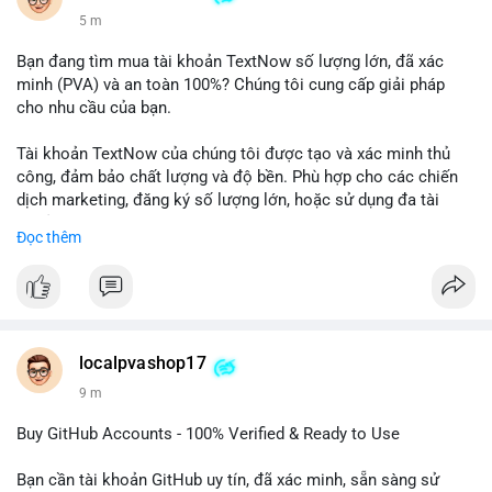
5 m
Bạn đang tìm mua tài khoản TextNow số lượng lớn, đã xác
minh (PVA) và an toàn 100%? Chúng tôi cung cấp giải pháp
cho nhu cầu của bạn.
Tài khoản TextNow của chúng tôi được tạo và xác minh thủ
công, đảm bảo chất lượng và độ bền. Phù hợp cho các chiến
dịch marketing, đăng ký số lượng lớn, hoặc sử dụng đa tài
khoản.
Đọc thêm
Đặt hàng ngay hôm nay để nhận ưu đãi tốt nhất! Liên hệ với
chúng tôi qua:
- WhatsApp: +1 660 215-8938
- Telegram: @localpvashop
- Email: localpvashop@gmail.com
localpvashop17
9 m
Phản hồi nhanh trong vòng 24 giờ. Mua ngay để trải nghiệm
dịch vụ chuyên nghiệp!
Buy GitHub Accounts - 100% Verified & Ready to Use
#buytextnowaccounts
#pva
#textnow
Bạn cần tài khoản GitHub uy tín, đã xác minh, sẵn sàng sử