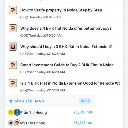
How to Verify property in Noida Step by Step
0
Thursday a31 6:57 AM
Why does a 4 BHK flat Noida offer better privacy?
0
Thursday a31 6:30 AM
Why should I buy a 3 BHK flat in Noida Extension?
0
Wednesday a31 6:25 AM
Smart Investment Guide to Buy 2 BHK Flat in Noida
0
Wednesday a31 6:20 AM
Is a 4 BHK Flat in Noida Extension Good for Remote Work?
0
Wednesday a31 5:26 AM
BẢNG XẾP HẠNG
TOP 5
Trần Thị Hương
25,548
1
VNĐ
Võ Hữu Phong
25,446
2
VNĐ