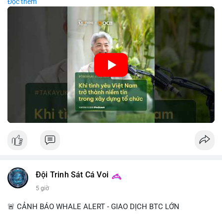
Đọc thêm
các công ty blockchain và tiền mã hoá. Sự tăng cường niềm
tin này giúp giảm rủi ro thị trường, cải thiện chi phí vốn và thúc
đẩy sự phát triển bền vững của ngành công nghệ tài chính. Các
nhà quản lý cần khai thác tinh thần này để xây dựng chiến lược
phát triển bền vững và thu hút vốn đầu tư.
🎥 Xem video trực tiếp tại:
Nguồn: VIETSUCCESS
Đội Trinh Sát Cá Voi
5 giờ
🚨 CẢNH BÁO WHALE ALERT - GIAO DỊCH BTC LỚN