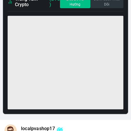
Crypto
)
Hướng
Dõi
localpvashop17