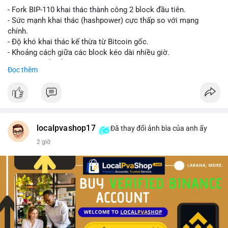
- Fork BIP-110 khai thác thành công 2 block đầu tiên.
- Sức mạnh khai thác (hashpower) cực thấp so với mạng
chính.
- Độ khó khai thác kế thừa từ Bitcoin gốc.
- Khoảng cách giữa các block kéo dài nhiều giờ.
- Cả hai chuỗi vẫn chấp nhận cùng một giao dịch.
Đọc thêm
#bitcoin
#btc
#cryptonews
#blockchain
#bip110
$btc
#vlikevn
#titanbot
localpvashop17
Đã thay đổi ảnh bìa của anh ấy
2 giờ
📰 Nguồn: CoinDesk