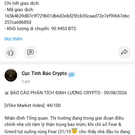
Chi tiết giao dịch:
- Mã giao dịch:
165b4b39d87c9f729b01db6d2e8d25fcb35caad72e7ef90667ebc
257ca68685d
- Khối lượng di chuyển: 90.9453 BTC
- Giá trị ước tính: $5,896,958.66 USD (theo thị giá $64,840.69
Đọc thêm
USD)
- Thời gian: 02:19:41 2026-08-09 UTC
Nhận định hành vi: Khối lượng gần 91 BTC, tương đương gần 6
triệu USD, được chuyển trong một giao dịch duy nhất cho thấy
Cục Tình Báo Crypto
chủ thể có quy mô tài chính lớn. Nếu điểm đến là ví sàn giao
5 giờ
dịch tập trung, áp lực bán tiềm năng có thể hình thành trong
ngắn hạn. Ngược lại, nếu dòng tiền đổ về ví lạnh hoặc ví tự
📊 BÁO CÁO PHÂN TÍCH ĐỊNH LƯỢNG CRYPTO - 09/08/2026
quản lý, động thái này phản ánh chiến lược tích lũy dài hạn,
giảm thiểu rủi ro sàn. Việc thiếu thông tin địa chỉ nguồn/đích
[Vlike Market Index]: 44/100
khiến nhà đầu tư cần thận trọng, theo dõi thêm các giao dịch
xác nhận tiếp theo để xác định xu hướng dòng tiền lớn trước
Nhận định Tổng quan: Thị trường đang trong giai đoạn điều
khi hành động.
chỉnh nhẹ với tâm lý thận trọng bao trùm, khi chỉ số Fear &
Greed tụt xuống vùng Fear (31/10
cho thấy nhà đầu tư đang