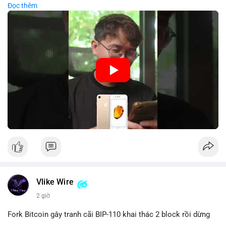
Đọc thêm
nên kết hợp với biện pháp dự phòng như sao lưu khóa và chọn
#89btc
#mempoolbitcoin
#dongtiencavoi
#aplucban
nhà sản xuất uy tín.
#phantichonchain
🎥 Xem video trực tiếp tại:
Nguồn: 5 Phút Crypto
Vlike Wire
2 giờ
Fork Bitcoin gây tranh cãi BIP-110 khai thác 2 block rồi dừng