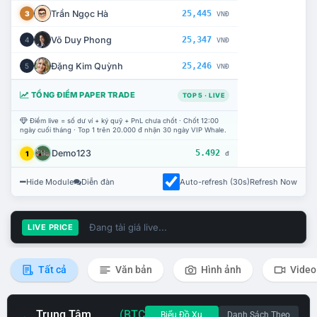
Trần Ngọc Hà
25,445
3
VNĐ
Võ Duy Phong
25,347
4
VNĐ
Đặng Kim Quỳnh
25,246
5
VNĐ
TỔNG ĐIỂM PAPER TRADE
TOP 5 · LIVE
Điểm live = số dư ví + ký quỹ + PnL chưa chốt · Chốt 12:00
ngày cuối tháng · Top 1 trên 20.000 đ nhận 30 ngày VIP Whale.
Demo123
5.492
1
đ
Hide Module
Diễn đàn
Auto-refresh (30s)
Refresh Now
Đang tải giá live...
LIVE PRICE
Tất cả
Văn bản
Hình ảnh
Video
Trung Tâm
(BTC
Biểu Đồ Xu
Danh Sách Theo