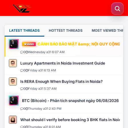
LATEST THREADS
HOTTEST THREADS
MOST VIEWED THRE
CẢNH BÁO BẢO MẬT &amp; NỘI QUY CỘNG ĐỒNG
VÀNG
0
Wednesday a31 6:07 AM
Luxury Apartments in Noida Investment Guide
0
Friday a31 6:13 AM
Is RERA Enough When Buying Flats in Noida?
0
Friday a31 5:37 AM
BTC (Bitcoin) - Phân tích snapshot ngày 06/08/2026
0
Thursday a31 2:43 PM
What should I verify before booking 3 BHK flats in Noida?
0
Thursday a31 8:01 AM