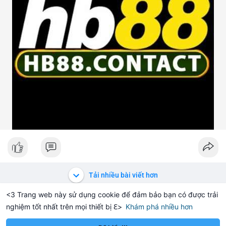
Tải nhiều bài viết hơn
<3 Trang web này sử dụng cookie để đảm bảo bạn có được trải
nghiệm tốt nhất trên mọi thiết bị ℇ>
Khám phá nhiều hơn
Solana
BNB
$1,901.08
$72.64
+0.22%
SOL
-1.16%
BNB