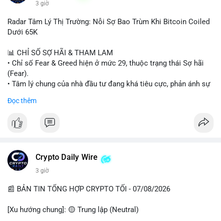
3 giờ
#binancesquare
#cryptonews
#wintermute
#brokerdealer
Radar Tâm Lý Thị Trường: Nỗi Sợ Bao Trùm Khi Bitcoin Coiled
#tokenizedsecurities
#usregulation
Dưới 65K
$btc $eth
📊 CHỈ SỐ SỢ HÃI & THAM LAM
• Chỉ số Fear & Greed hiện ở mức 29, thuộc trạng thái Sợ hãi
#vlikevn
#titanbot
(Fear).
• Tâm lý chung của nhà đầu tư đang khá tiêu cực, phản ánh sự
📰 Nguồn: Cointelegraph
thận trọng cao độ trước các biến động thị trường.
Đọc thêm
📈 XU HƯỚNG TÌM KIẾM & THẢO LUẬN
• CoinGecko Trending: Plume (PLUME), Cash Cat (CASHCAT),
Biconomy (BICO), Hashflow (HFT), Ondo (ONDO), StonkBroker
(STONKBROKER), (PUMP).
• LunarCrush Trending: Ethereum, Solana, Dogecoin, Polkadot,
Crypto Daily Wire
Chainlink.
3 giờ
• Google Trends Việt Nam: Các chủ đề về bóng đá (Man Utd,
Viettel) và các từ khóa đời sống khác đang chiếm ưu thế.
📰 BẢN TIN TỔNG HỢP CRYPTO TỐI - 07/08/2026
💬 DÒNG CHẢY TIN TỨC & TRUYỀN THÔNG
[Xu hướng chung]: 🟡 Trung lập (Neutral)
• Tin tức pháp lý: Tòa phúc thẩm Hoa Kỳ giữ nguyên bản án 25