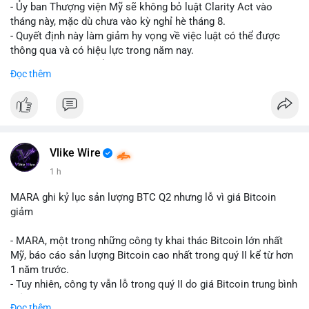
- Ủy ban Thượng viện Mỹ sẽ không bỏ luật Clarity Act vào
tháng này, mặc dù chưa vào kỳ nghỉ hè tháng 8.
- Quyết định này làm giảm hy vọng về việc luật có thể được
thông qua và có hiệu lực trong năm nay.
- Luật Clarity Act nhằm cung cấp quy định rõ ràng hơn về danh
Đọc thêm
mục chứng chỉ cho tài sản số tại Mỹ.
- Sự trì hoãn có thể ảnh hưởng đến sự tin tưởng của nhà đầu tư
và phát triển thị trường crypto tại Mỹ.
$btc $eth
Vlike Wire
#vlikevn
#titanbot
1 h
📰 Nguồn: CoinDesk
MARA ghi kỷ lục sản lượng BTC Q2 nhưng lỗ vì giá Bitcoin
giảm
- MARA, một trong những công ty khai thác Bitcoin lớn nhất
Mỹ, báo cáo sản lượng Bitcoin cao nhất trong quý II kể từ hơn
1 năm trước.
- Tuy nhiên, công ty vẫn lỗ trong quý II do giá Bitcoin trung bình
giảm 28% so với cùng kỳ năm trước.
Đọc thêm