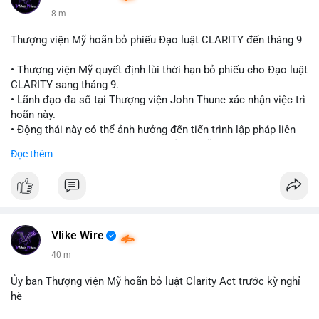
8 m
Thượng viện Mỹ hoãn bỏ phiếu Đạo luật CLARITY đến tháng 9
• Thượng viện Mỹ quyết định lùi thời hạn bỏ phiếu cho Đạo luật
CLARITY sang tháng 9.
• Lãnh đạo đa số tại Thượng viện John Thune xác nhận việc trì
hoãn này.
• Động thái này có thể ảnh hưởng đến tiến trình lập pháp liên
quan đến khung pháp lý tiền điện tử tại Mỹ.
Đọc thêm
$btc $eth
#vlikevn
#titanbot
📰 Nguồn: Cointelegraph
Vlike Wire
40 m
Ủy ban Thượng viện Mỹ hoãn bỏ luật Clarity Act trước kỳ nghỉ
hè