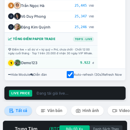
Trần Ngọc Hà
25,445
3
VNĐ
Võ Duy Phong
25,347
4
VNĐ
Đặng Kim Quỳnh
25,246
5
VNĐ
TỔNG ĐIỂM PAPER TRADE
TOP 5 · LIVE
Điểm live = số dư ví + ký quỹ + PnL chưa chốt · Chốt 12:00
ngày cuối tháng · Top 1 trên 20.000 đ nhận 30 ngày VIP Whale.
Demo123
9.922
1
đ
Hide Module
Diễn đàn
Auto-refresh (30s)
Refresh Now
Đang tải giá live...
LIVE PRICE
Tất cả
Văn bản
Hình ảnh
Video
Trung Tâm
(BTC
Biểu Đồ Xu
Danh Sách Theo