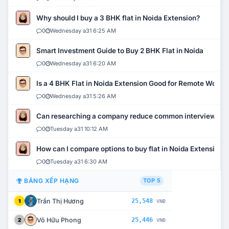
Why should I buy a 3 BHK flat in Noida Extension?
0
Wednesday a31 6:25 AM
Smart Investment Guide to Buy 2 BHK Flat in Noida
0
Wednesday a31 6:20 AM
Is a 4 BHK Flat in Noida Extension Good for Remote Work?
0
Wednesday a31 5:26 AM
Can researching a company reduce common interview mi
0
Tuesday a31 10:12 AM
How can I compare options to buy flat in Noida Extension?
0
Tuesday a31 6:30 AM
BẢNG XẾP HẠNG
TOP 5
Trần Thị Hương
25,548
1
VNĐ
Võ Hữu Phong
25,446
2
VNĐ