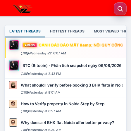
LATEST THREADS
HOTTEST THREADS
MOST VIEWED THRE
CẢNH BÁO BẢO MẬT &amp; NỘI QUY CỘNG ĐỒNG
VÀNG
0
Wednesday a31 6:07 AM
BTC (Bitcoin) - Phân tích snapshot ngày 06/08/2026
0
Yesterday at 2:43 PM
What should I verify before booking 3 BHK flats in Noida?
0
Yesterday at 8:01 AM
How to Verify property in Noida Step by Step
0
Yesterday at 6:57 AM
Why does a 4 BHK flat Noida offer better privacy?
0
Yesterday at 6:30 AM