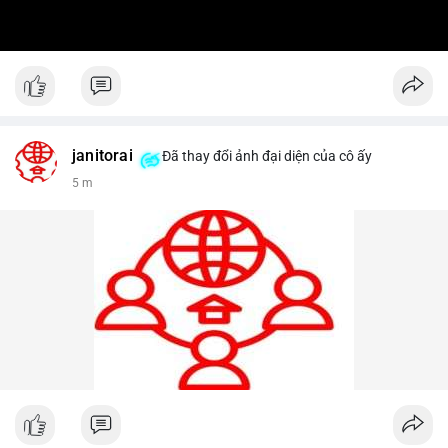
janitorai
Đã thay đổi ảnh đại diện của cô ấy
5 m