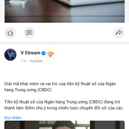
V Stream
1 h
·
Youtube
Giải mã khái niệm và vai trò của tiền kỹ thuật số của Ngân
hàng Trung ương (CBDC)
Tiền kỹ thuật số của Ngân hàng Trung ương (CBDC) đang trở
thành tâm điểm chú ý trong chiến lược chuyển đổi số của các
nền kinh tế toàn cầu. Khác với các loại tiền mã hóa phi tập
Đọc thêm
trung, CBDC là hình thức tiền pháp định được phát hành và
quản lý trực tiếp bởi Ngân hàng Trung ương nhằm tối ưu hóa