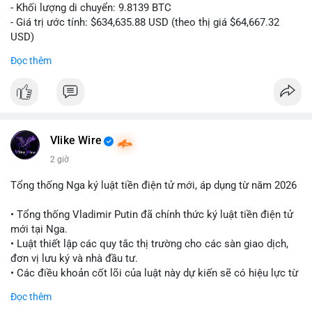
- Khối lượng di chuyển: 9.8139 BTC
- Giá trị ước tính: $634,635.88 USD (theo thị giá $64,667.32
USD)
- Thời gian: 10:19:26 2026-08-06 UTC
Đọc thêm
Nhận định phân tích:
Giao dịch 9.81 BTC trị giá hơn 634 nghìn USD được phát hiện
trong mempool chưa xác nhận. Khối lượng này ở mức trung
bình lớn, cho thấy cá nhân hoặc tổ chức sở hữu tài sản đáng
kể. Hành vi chuyển tiền vào khung giờ sáng sớm UTC thường
Vlike Wire
phản ánh hoạt động có chủ đích, có thể là tái phân bổ danh
2 giờ
mục hoặc chuẩn bị thanh khoản. Nếu điểm đến là ví sàn giao
dịch, áp lực bán ngắn hạn có thể hình thành. Ngược lại, nếu
Tổng thống Nga ký luật tiền điện tử mới, áp dụng từ năm 2026
dòng tiền đổ về ví lạnh, tín hiệu tích lũy dài hạn được củng cố.
Mức giá 64,667 USD là vùng nhạy cảm, nơi phe mua và phe bán
• Tổng thống Vladimir Putin đã chính thức ký luật tiền điện tử
đang giằng co. Tâm lý thị trường có thể phản ứng nhanh nếu
mới tại Nga.
giao dịch này đi kèm các lệnh chuyển lớn khác.
• Luật thiết lập các quy tắc thị trường cho các sàn giao dịch,
đơn vị lưu ký và nhà đầu tư.
Lời khuyên:
• Các điều khoản cốt lõi của luật này dự kiến sẽ có hiệu lực từ
Nhà đầu tư nhỏ lẻ nên theo dõi xác nhận giao dịch và hướng đi
tháng 9 năm 2026.
Đọc thêm
của dòng tiền trước khi hành động. Tránh vội vàng vào lệnh khi