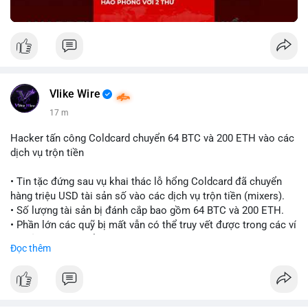
Vlike Wire
17 m
Hacker tấn công Coldcard chuyển 64 BTC và 200 ETH vào các
dịch vụ trộn tiền
• Tin tặc đứng sau vụ khai thác lỗ hổng Coldcard đã chuyển
hàng triệu USD tài sản số vào các dịch vụ trộn tiền (mixers).
• Số lượng tài sản bị đánh cắp bao gồm 64 BTC và 200 ETH.
• Phần lớn các quỹ bị mất vẫn có thể truy vết được trong các ví
do kẻ tấn công kiểm soát.
Đọc thêm
#coldcard
#cryptohack
#btc
#eth
#binancesquare
#cryptonews