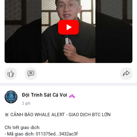
hệ thống thanh toán và tăng cường hiệu quả chính sách tiền tệ.
Việc triển khai CBDC hứa hẹn sẽ thay đổi diện mạo của hạ
tầng tài chính truyền thống, mang lại sự tiện lợi trong giao dịch
nhưng cũng đặt ra nhiều thách thức về quyền riêng tư và an
ninh mạng.
🎥 Xem video trực tiếp tại:
Nguồn: 5 Phút Crypto
Đội Trinh Sát Cá Voi
2 giờ
🚨 CẢNH BÁO WHALE ALERT - GIAO DỊCH BTC LỚN
Chi tiết giao dịch:
- Mã giao dịch: 011375ed...3432ac3f