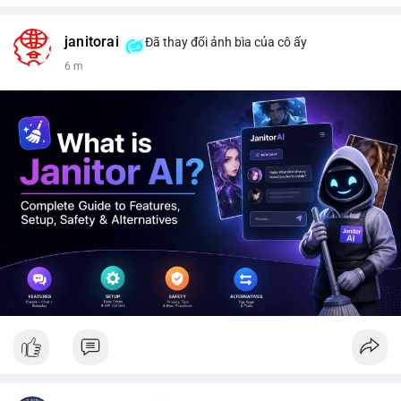
janitorai
Đã thay đổi ảnh bìa của cô ấy
6 m