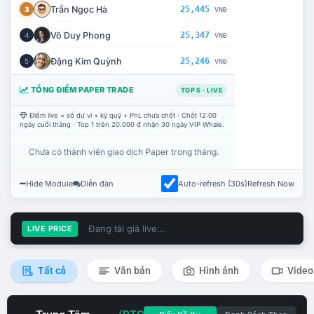
Trần Ngọc Hà
25,445
3
VNĐ
Võ Duy Phong
25,347
4
VNĐ
Đặng Kim Quỳnh
25,246
5
VNĐ
TỔNG ĐIỂM PAPER TRADE
TOP 5 · LIVE
Điểm live = số dư ví + ký quỹ + PnL chưa chốt · Chốt 12:00
ngày cuối tháng · Top 1 trên 20.000 đ nhận 30 ngày VIP Whale.
Chưa có thành viên giao dịch Paper trong tháng.
Hide Module
Diễn đàn
Auto-refresh (30s)
Refresh Now
Đang tải giá live...
LIVE PRICE
Tất cả
Văn bản
Hình ảnh
Video