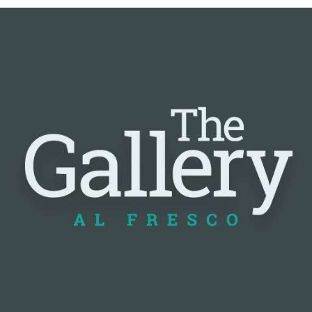
📰 Nguồn: Cointelegraph