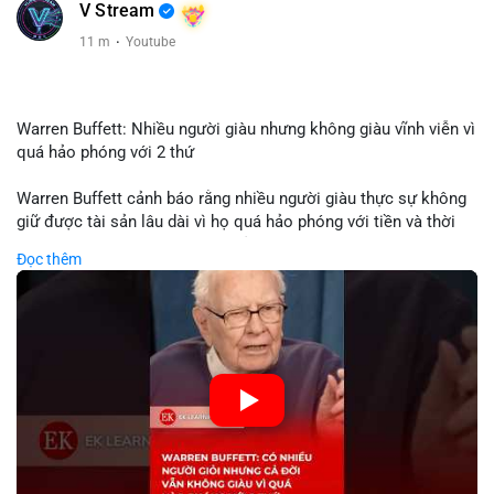
V Stream
11 m
·
Youtube
Warren Buffett: Nhiều người giàu nhưng không giàu vĩnh viễn vì
quá hảo phóng với 2 thứ
Warren Buffett cảnh báo rằng nhiều người giàu thực sự không
giữ được tài sản lâu dài vì họ quá hảo phóng với tiền và thời
gian. Quyên góp liên tục làm giảm vốn đầu tư, hạn chế lợi
Đọc thêm
nhuận tái đầu tư và suy giảm sức mạnh tăng trưởng danh mục.
Đối với nhà đầu tư crypto, giữ lại lợi nhuận để tái đầu tư vào
dự án tiềm năng quan trọng hơn chia sẻ quá mức. Cân bằng
đóng góp xã hội và bảo vệ tài sản giúp nhà đầu tư đạt được
bền vững tài chính mà Buffett đề cao.
🎥 Xem video trực tiếp tại:
Nguồn: KIEN THUC KINH TE