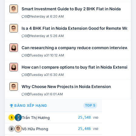
Smart Investment Guide to Buy 2 BHK Flat in Noida
0
Yesterday at 6:20 AM
Is a 4 BHK Flat in Noida Extension Good for Remote Work?
0
Yesterday at 5:26 AM
Can researching a company reduce common interview mi
0
Tuesday a31 10:12 AM
How can I compare options to buy flat in Noida Extension?
0
Tuesday a31 6:30 AM
Why Choose New Projects in Noida Extension
0
Tuesday a31 6:01 AM
BẢNG XẾP HẠNG
TOP 5
Trần Thị Hương
25,548
1
VNĐ
Võ Hữu Phong
25,446
2
VNĐ