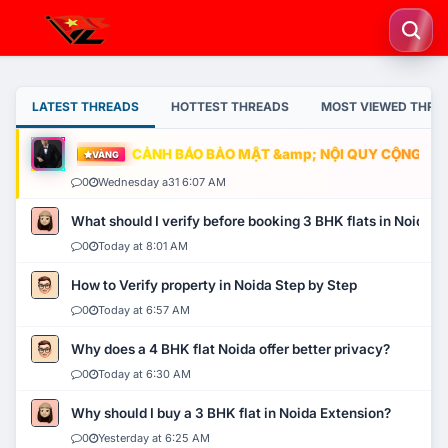
LATEST THREADS
HOTTEST THREADS
MOST VIEWED THRE
CẢNH BÁO BẢO MẬT &amp; NỘI QUY CỘNG ĐỒNG
VÀNG
0
Wednesday a31 6:07 AM
What should I verify before booking 3 BHK flats in Noida?
0
Today at 8:01 AM
How to Verify property in Noida Step by Step
0
Today at 6:57 AM
Why does a 4 BHK flat Noida offer better privacy?
0
Today at 6:30 AM
Why should I buy a 3 BHK flat in Noida Extension?
0
Yesterday at 6:25 AM