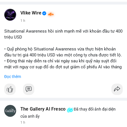
Vlike Wire
1 h
Situational Awareness hồi sinh mạnh mẽ với khoản đầu tư 400
triệu USD
• Quỹ phòng hộ Situational Awareness vừa thực hiện khoản
đầu tư trị giá 400 triệu USD vào một công ty chưa được tiết lộ.
• Động thái này diễn ra chỉ vài ngày sau khi quỹ này suýt đối
mặt với nguy cơ sụp đổ do đợt sụt giảm cổ phiếu AI vào tháng
7.
Đọc thêm
• Sự trở lại này đánh dấu bước phục hồi đáng chú ý của quỹ
sau giai đoạn khủng hoảng.
#cryptonews
#investment
#situationalawareness
#financenews
The Gallery Al Fresco
Đã thay đổi ảnh đại diện
$btc $eth
của anh ấy
1 h
#vlikevn
#titanbot