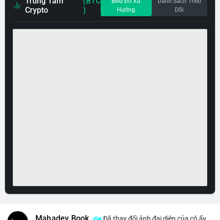
Trung Tâm
(BTC
Biểu Đồ Xu
Danh Sách Theo
Crypto
)
Hướng
Dõi
Mahadev Book
Đã thay đổi ảnh đại diện của cô ấy