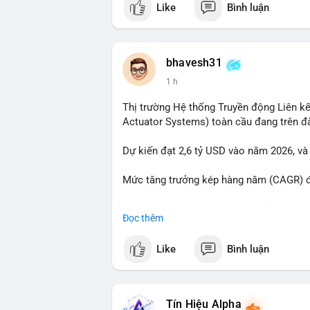
Like
Bình luận
tiền đáng chú ý nhưng chưa đến mức gây 
đang tái phân bổ tài sản giữa các ví nó
hiện lệnh mua/bán lớn. Với tỷ giá hiện tạ
áp lực bán ngắn hạn có thể xuất hiện, tạ
bhavesh31
1 h
Lời khuyên ngắn gọn cho nhà đầu tư nhỏ l
địa chỉ ví nguồn trong 24 giờ tới. Nếu thấ
Thị trường Hệ thống Truyền động Liên kế
trọng đòn bẩy. Ngược lại, nếu BTC được ch
Actuator Systems) toàn cầu đang trên đ
tích cực.
Dự kiến đạt 2,6 tỷ USD vào năm 2026, và
#23dot14btc
#chuyenvilanh
#aplucban
#
Mức tăng trưởng kép hàng năm (CAGR) đạ
Đây là cơ hội lớn cho các nhà sản xuất v
Đọc thêm
#geo
#ai
#automotive
#marketgrowth
#
Like
Bình luận
Tín Hiệu Alpha