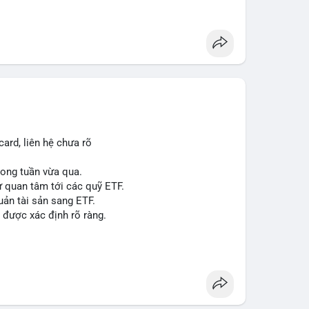
á 2.1 B$.
ity Act, mặc dù chưa có sự đồng thuận hai đảng.
ong việc xác định đủ điều kiện vay mua nhà, áp
p giấy phép stablecoin theo khung mới nghiêm
háp lý, thiết lập tiền lệ cho các vụ án hình sự và
g crypto sớm, dù vẫn còn rào cản pháp lý.
g sau vụ hack 7 M$, tiền trộm được chuyển sang
ard, liên hệ chưa rõ
 thưởng Bitcoin cho nhân viên, cho phép nhận phần
trong tuần vừa qua.
ự quan tâm tới các quỹ ETF.
uản tài sản sang ETF.
#sol
#xrp
#cc
#sky
#sand
#skr
#dvt
 được xác định rõ ràng.
 $dvt