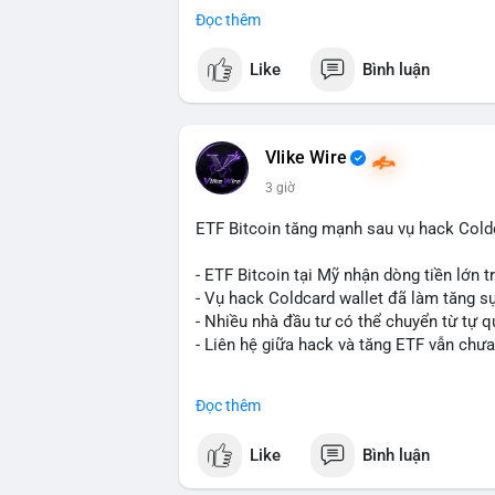
- BitGo công bố IPO 18$/cổ phiếu, định gi
Đọc thêm
- Thượng viện Mỹ tiến hành dự thảo Clar
- Newrez xem xét Bitcoin và Ethereum tr
Like
Bình luận
dụng giá trị giảm để bù đắp biến động.
- Cơ quan quản lý Hồng Kông bắt đầu cấ
ngặt.
- Tòa án Nga công nhận crypto là tài sản p
Vlike Wire
dân sự.
3 giờ
- Trump hy vọng ký luật cơ cấu thị trườn
- Saga’s EVM blockchain ngừng hoạt độn
ETF Bitcoin tăng mạnh sau vụ hack Coldc
Ethereum.
- Steak ’n Shake triển khai chương trình
- ETF Bitcoin tại Mỹ nhận dòng tiền lớn 
lương bằng BTC.
- Vụ hack Coldcard wallet đã làm tăng s
- Nhiều nhà đầu tư có thể chuyển từ tự q
#binancesquare
#cryptonews
#btc
#eth
- Liên hệ giữa hack và tăng ETF vẫn chưa
$btc $eth $sol $xrp $cc $sky $sand $skr
#binancesquare
#cryptonews
#btc
#etf
Đọc thêm
#vlikevn
#titanbot
$btc
Like
Bình luận
📰 Nguồn: Decrypt
#vlikevn
#titanbot