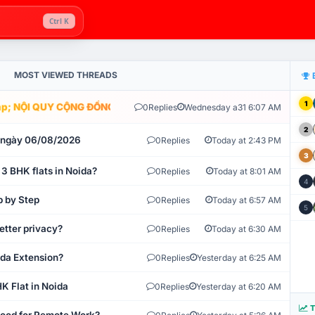
Ctrl K
MOST VIEWED THREADS
1
; NỘI QUY CỘNG ĐỒNG VLIKE.VN: HỆ THỐNG GIÁM SÁT TỰ ĐỘNG V
0
Replies
Wednesday a31 6:07 AM
2
t ngày 06/08/2026
0
Replies
Today at 2:43 PM
3
 3 BHK flats in Noida?
0
Replies
Today at 8:01 AM
4
p by Step
0
Replies
Today at 6:57 AM
5
etter privacy?
0
Replies
Today at 6:30 AM
ida Extension?
0
Replies
Yesterday at 6:25 AM
K Flat in Noida
0
Replies
Yesterday at 6:20 AM
T