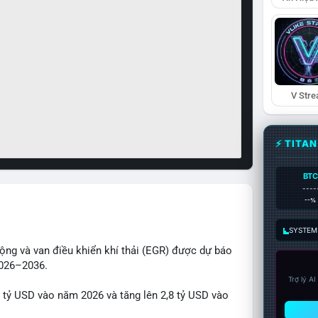
V Str
⚡ TITA
BTC
----
--%
SYSTEM:
động và van điều khiển khí thải (EGR) được dự báo
2026–2036.
Trợ lý A
1 tỷ USD vào năm 2026 và tăng lên 2,8 tỷ USD vào