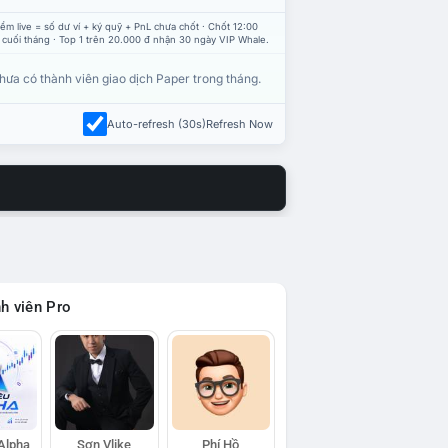
ểm live = số dư ví + ký quỹ + PnL chưa chốt · Chốt 12:00
 cuối tháng · Top 1 trên 20.000 đ nhận 30 ngày VIP Whale.
hưa có thành viên giao dịch Paper trong tháng.
Auto-refresh (30s)
Refresh Now
h viên Pro
 Alpha
Sơn Vlike
Phí Hồ