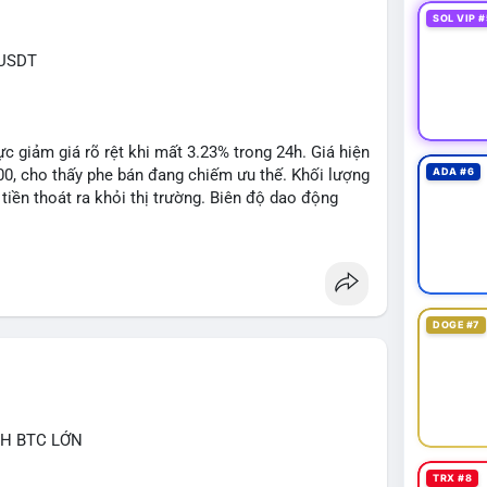
SOL VIP #
XUSDT
c giảm giá rõ rệt khi mất 3.23% trong 24h. Giá hiện
500, cho thấy phe bán đang chiếm ưu thế. Khối lượng
ADA #6
tiền thoát ra khỏi thị trường. Biên độ dao động
n cho các lệnh short ngắn hạn.
1: $6.3500, TP2: $6.2800
DOGE #7
 khuyến nghị tối đa 2-3% tổng vốn, đặt SL cứng ngay
ớc biến động bất thường.
CH BTC LỚN
ngbiendong24h
TRX #8