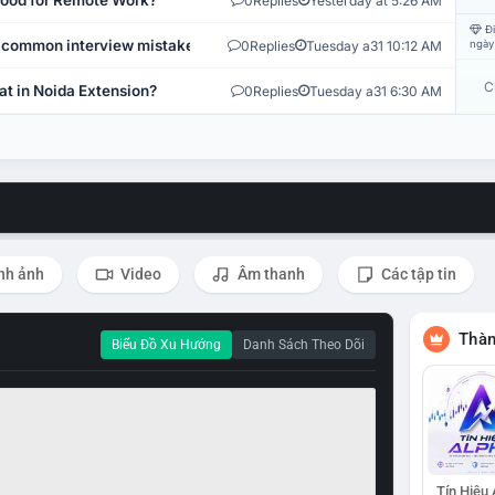
 Good for Remote Work?
0
Replies
Yesterday at 5:26 AM
Đi
 common interview mistakes?
0
Replies
Tuesday a31 10:12 AM
ngày
C
at in Noida Extension?
0
Replies
Tuesday a31 6:30 AM
nh ảnh
Video
Âm thanh
Các tập tin
Thàn
Biểu Đồ Xu Hướng
Danh Sách Theo Dõi
Tín Hiệu