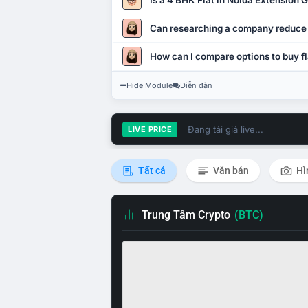
Is a 4 BHK Flat in Noida Extension
Can researching a company reduce
How can I compare options to buy fl
Hide Module
Diễn đàn
Đang tải giá live...
LIVE PRICE
Tất cả
Văn bản
Hì
Trung Tâm Crypto
(BTC)