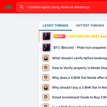
LATEST THREADS
HOTTEST THREADS
CẢNH BÁO BẢO MẬT &amp
VÀNG
BTC (Bitcoin) - Phân tích snapsho
What should I verify before booking
How to Verify property in Noida Ste
Why does a 4 BHK flat Noida offer b
Why should I buy a 3 BHK flat in No
Smart Investment Guide to Buy 2 BH