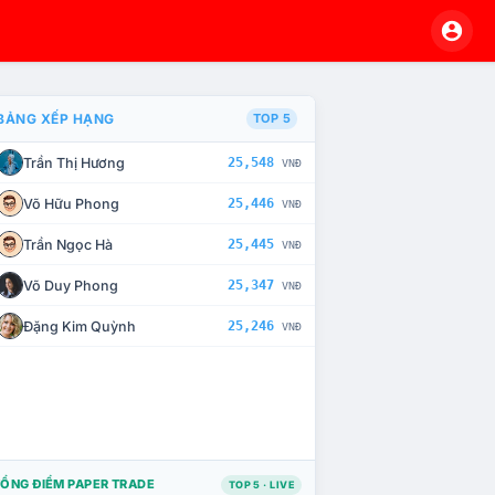
BẢNG XẾP HẠNG
TOP 5
Trần Thị Hương
25,548
VNĐ
À CHẾ TÀI XỬ LÝ VI PHẠM
Võ Hữu Phong
25,446
VNĐ
Trần Ngọc Hà
25,445
VNĐ
Võ Duy Phong
25,347
VNĐ
Đặng Kim Quỳnh
25,246
VNĐ
ỔNG ĐIỂM PAPER TRADE
TOP 5 · LIVE