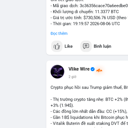
- Mã giao dịch: 3c36356cace70a6eedb
- Khối lượng di chuyển: 11.3377 BTC
- Giá trị ước tính: $730,506.76 USD (theo
- Thời gian: 19:19:57 2026-08-06 UTC
Đọc thêm
Giao dịch 11.3377 BTC trị giá hơn 730 
nhận. Mức khối lượng này nằm trong tầm
Like
Bình luận
phải dòng tiền tổ chức khổng lồ. Hành 
phản ánh hai kịch bản: hoặc cá voi đang
nhanh, hoặc đang tái cơ cấu ví lạnh nhằ
chuyển này không tạo áp lực bán đáng kể 
Vlike Wire
thấy dòng tiền lớn vẫn đang vận động tíc
2 giờ
Nhà đầu tư nhỏ lẻ nên theo dõi xác nhận 
Crypto phục hồi sau Trump giảm thuế, B
BTC này đổ vào ví sàn giao dịch, khả nă
chuyển sang ví lạnh, đây là dấu hiệu tích 
- Thị trường crypto tăng nhẹ: BTC +2% (
+3% (1.94$).
#11dot3377btc
#730kusd
#chuyenvilanh
- Các đồng lớn nhất dẫn đầu: CC (+15%)
- Gần 1 B$ liquidations khi Bitcoin phục 
- Vitalik Buterin đề xuất staking DVT đ