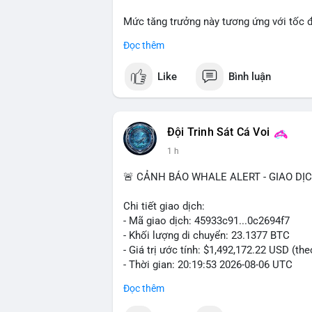
Mức tăng trưởng này tương ứng với tốc 
suốt giai đoạn dự báo.
Đọc thêm
Nhu cầu về các giải pháp kiểm soát khí 
Like
Bình luận
trường nghiêm ngặt, là những yếu tố chín
Đội Trinh Sát Cá Voi
1 h
🚨 CẢNH BÁO WHALE ALERT - GIAO DỊ
Chi tiết giao dịch:
- Mã giao dịch: 45933c91...0c2694f7
- Khối lượng di chuyển: 23.1377 BTC
- Giá trị ước tính: $1,492,172.22 USD (th
- Thời gian: 20:19:53 2026-08-06 UTC
Đọc thêm
Nhận định phân tích hành vi của Cá voi 
đương gần 1.5 triệu USD được di chuyển 