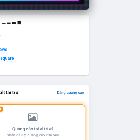
g ▁ ▂ ▃ ▄
t
news
esquare
ết tài trợ
Đăng quảng cáo
1
Quảng cáo tại vị trí #1
Nhấn để đặt quảng cáo của bạn