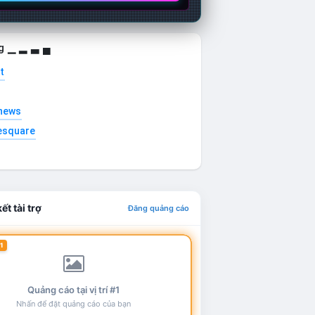
g ▁ ▂ ▃ ▄
t
news
esquare
ết tài trợ
Đăng quảng cáo
1
Quảng cáo tại vị trí #1
Nhấn để đặt quảng cáo của bạn