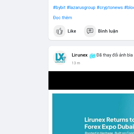
#bybit
#lazarusgroup
#cryptonews
#blo
Đọc thêm
$btc $eth
Like
Bình luận
#vlikevn
#titanbot
📰 Nguồn: CoinDesk
Lirunex
Đã thay đổi ảnh bìa
13 m