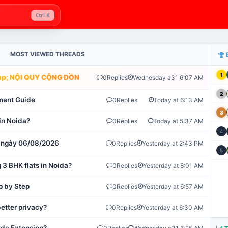
Ctrl K
MOST VIEWED THREADS
1
; NỘI QUY CỘNG ĐỒNG VLIKE.VN: HỆ THỐNG GIÁM SÁT TỰ ĐỘNG 
0
Replies
Wednesday a31 6:07 AM
2
ment Guide
0
Replies
Today at 6:13 AM
3
in Noida?
0
Replies
Today at 5:37 AM
4
ot ngày 06/08/2026
0
Replies
Yesterday at 2:43 PM
5
 3 BHK flats in Noida?
0
Replies
Yesterday at 8:01 AM
p by Step
0
Replies
Yesterday at 6:57 AM
etter privacy?
0
Replies
Yesterday at 6:30 AM