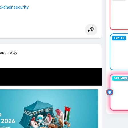
ckchainsecurity
TON #9
 của cô ấy
OPTIMUS 