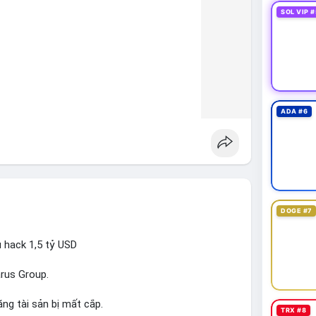
SOL VIP #
ADA #6
DOGE #7
ụ hack 1,5 tỷ USD
arus Group.
ng tài sản bị mất cắp.
TRX #8