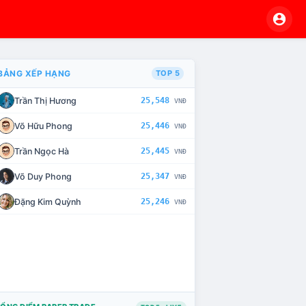
BẢNG XẾP HẠNG
TOP 5
Trần Thị Hương
25,548
VNĐ
VÀ CHẾ TÀI XỬ LÝ VI PHẠM
Võ Hữu Phong
25,446
VNĐ
Trần Ngọc Hà
25,445
VNĐ
Võ Duy Phong
25,347
VNĐ
Đặng Kim Quỳnh
25,246
VNĐ