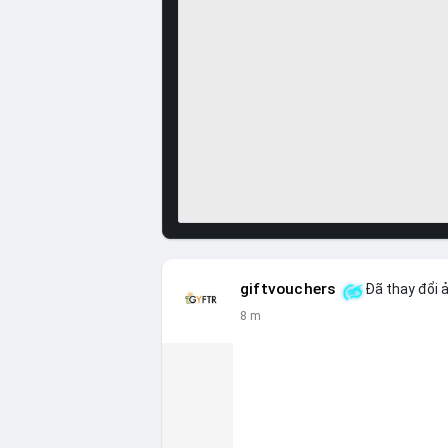
giftvouchers
Đã thay đổi ả
8 m