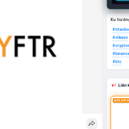
Xu hướn
#titanbo
#vlikevn
#crypto
#binanc
#btc
Liên k
BTC VIP #