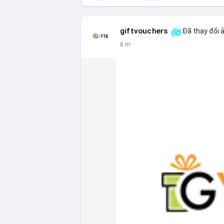
giftvouchers
Đã thay đổi ả
8 m