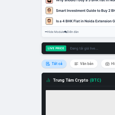
Why should I buy a 3 BHK flat in No
Smart Investment Guide to Buy 2 BH
Is a 4 BHK Flat in Noida Extension
Hide Module
Diễn đàn
Đang tải giá live...
LIVE PRICE
Tất cả
Văn bản
Hì
Trung Tâm Crypto
(BTC)