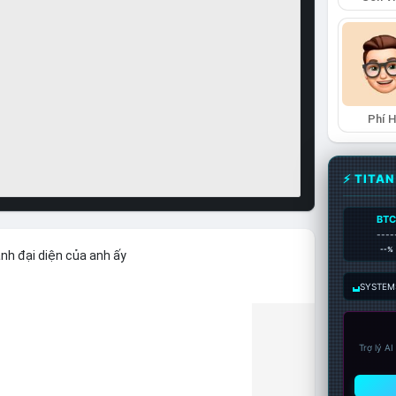
Phí 
⚡ TITA
BT
----
--%
nh đại diện của anh ấy
SYSTEM:
Trợ lý A