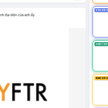
ETH VIP 
nh đại diện của anh ấy
USDT VIP
BNB VIP 