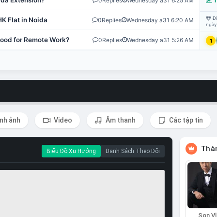
ida Extension?
0
Replies
Wednesday a31 6:25 AM
T
Đi
K Flat in Noida
0
Replies
Wednesday a31 6:20 AM
ngày
 Good for Remote Work?
0
Replies
Wednesday a31 5:26 AM
1
nh ảnh
Video
Âm thanh
Các tập tin
Thàn
Biểu Đồ Xu Hướng
Danh Sách Theo Dõi
Sơn Vl