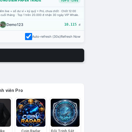
ỔNG ĐIỂM PAPER TRADE
TOP 5 · LIVE
ểm live = số dư ví + ký quỹ + PnL chưa chốt · Chốt 12:00
 cuối tháng · Top 1 trên 20.000 đ nhận 30 ngày VIP Whale.
Demo123
10.115
đ
Auto-refresh (30s)
Refresh Now
h viên Pro
ike
Coin Radar
Đội Trinh Sát Cá Voi