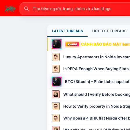
LATEST THREADS
HOTTEST THREADS
CẢNH BÁO BẢO MẬT &amp
VÀNG
Luxury Apartments in Noida Invest
Is RERA Enough When Buying Flats 
BTC (Bitcoin) - Phân tích snapsh
What should I verify before booking
How to Verify property in Noida Ste
Why does a 4 BHK flat Noida offer b