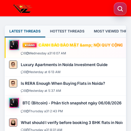
LATEST THREADS
HOTTEST THREADS
MOST VIEWED THRE
CẢNH BÁO BẢO MẬT &amp; NỘI QUY CỘNG ĐỒNG
VÀNG
0
Wednesday a31 6:07 AM
Luxury Apartments in Noida Investment Guide
0
Yesterday at 6:13 AM
Is RERA Enough When Buying Flats in Noida?
0
Yesterday at 5:37 AM
BTC (Bitcoin) - Phân tích snapshot ngày 06/08/2026
0
Thursday a31 2:43 PM
What should I verify before booking 3 BHK flats in Noida?
0
Thursday a31 8:01 AM