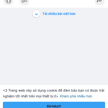
Tải nhiều bài viết hơn
<3 Trang web này sử dụng cookie để đảm bảo bạn có được trải
nghiệm tốt nhất trên mọi thiết bị ℇ>
Khám phá nhiều hơn
Solana
BNB
$1,917.64
$75.97
+0.14%
SOL
+3.16%
BNB
Đã hiểu!!!