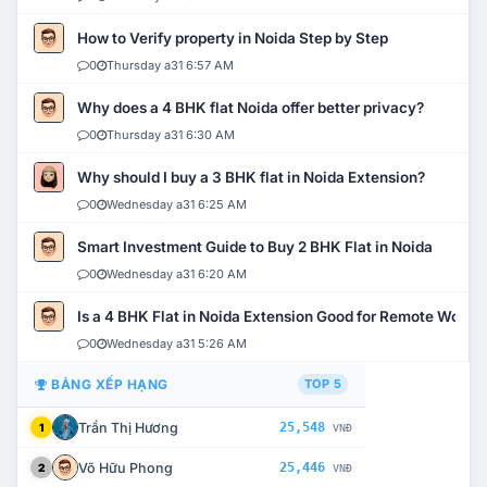
How to Verify property in Noida Step by Step
0
Thursday a31 6:57 AM
Why does a 4 BHK flat Noida offer better privacy?
0
Thursday a31 6:30 AM
Why should I buy a 3 BHK flat in Noida Extension?
0
Wednesday a31 6:25 AM
Smart Investment Guide to Buy 2 BHK Flat in Noida
0
Wednesday a31 6:20 AM
Is a 4 BHK Flat in Noida Extension Good for Remote Work?
0
Wednesday a31 5:26 AM
BẢNG XẾP HẠNG
TOP 5
Trần Thị Hương
25,548
1
VNĐ
Võ Hữu Phong
25,446
2
VNĐ