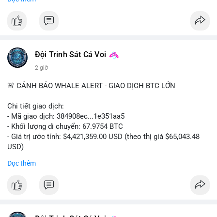
#556btc
#36trusd
#cavoichuyentien
#aplucban
#tichluydaihan
$btc
#btc
#vlikevn
#titanbot
📰 Nguồn: Cointelegraph
Đội Trinh Sát Cá Voi
2 giờ
🚨 CẢNH BÁO WHALE ALERT - GIAO DỊCH BTC LỚN
Chi tiết giao dịch:
- Mã giao dịch: 384908ec...1e351aa5
- Khối lượng di chuyển: 67.9754 BTC
- Giá trị ước tính: $4,421,359.00 USD (theo thị giá $65,043.48
USD)
- Thời gian: 21:19:29 2026-08-08 UTC
Đọc thêm
Nhận định phân tích:
Khối lượng 67.97 BTC trị giá hơn 4.4 triệu USD được di chuyển
trong một giao dịch duy nhất trên mempool. Quy mô này nằm
ở mức trung bình của cá voi, không quá lớn để gây sốc nhưng