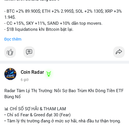
- BTC +2% 89.900$; ETH +2% 2.995$; SOL +2% 130$; XRP +3%
1.94$.
- CC +15%, SKY +11%, SAND +10% dẫn top movers.
- $1B liquidations khi Bitcoin bật lại.
- Trump hủy thuế EU, tín hiệu giảm áp lực.
Đọc thêm
- Vitalik đề xuất DVT staking cho Ethereum.
- BitGo IPO 18$/cổ phiếu, trị giá ~2B$.
- Senate Ag Committee tiến hành Clarity Act.
- Newrez tính crypto vào điều kiện vay nhà.
- HK cấp giấy phép stablecoin mới.
- Tòa án Nga công nhận crypto là tài sản.
Coin Radar
- Trump hy vọng ký bill cấu trúc thị trường crypto.
6 giờ
- Saga EVM bị hack 7M$, quỹ trộm chuyển sang Ethereum.
- Steak ’n Shake thưởng BTC cho nhân viên.
Radar Tâm Lý Thị Trường: Nỗi Sợ Bao Trùm Khi Dòng Tiền ETF
#binancesquare
#cryptonews
#btc
#eth
#sol
#xrp
#cc
#sky
Bùng Nổ
#sand
#bitgo
#solana
#stablecoin
#regulation
📊 CHỈ SỐ SỢ HÃI & THAM LAM
$btc $eth $sol $xrp $cc $sky $sand $skr
#skr
• Chỉ số Fear & Greed đạt 30 (Fear)
• Tâm lý thị trường đang ở mức sợ hãi, nhà đầu tư thận trọng.
#vlikevn
#titanbot