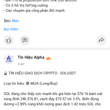
tán rủi ro. Với mức giá 65K, khối lượng này không quá lớn để
- BIP-110 là proposition soft fork cho Bitcoin
gây sốc thanh khoản tức thời, nhưng vẫn đủ sức tạo biến động
- Có ít hỗ trợ từ礿ng cường
tâm lý ngắn hạn nếu hướng đến sàn tập trung.
- Các chuyên gia cũng phản đối mạnh
Lời khuyên cho nhà đầu tư nhỏ lẻ:
$btc
#btc
Theo dõi các giao dịch tiếp theo từ cùng địa chỉ ví để xác nhận
Đọc thêm
hướng đi của dòng tiền. Tránh hành động theo cảm xúc, ưu
#vlikevn
#titanbot
tiên quản trị rủi ro và không mở vị thế lớn trước khi có tín hiệu
rõ ràng về đích đến của số BTC này.
📰 Nguồn: CoinDesk
#94dot58btc
#vilanh
#chuyentiencavoi
#btcmempool
#dongtienlon
Tín Hiệu Alpha
4 giờ
🔮 TÍN HIỆU GIAO DỊCH CRYPTO - SOLUSDT
Loại tín hiệu: 🟢 MUA (Long/Buy)
SOL đang cho thấy sức mạnh khi giá hiện tại $76.16 bám sát
vùng đỉnh 24h $76.81, cách đáy $73.57 tới 3.5%. Biến động
dương +2.89% cùng khối lượng giao dịch 1.42 triệu SOL cho
thấy lực cầu chủ động đang chiếm ưu thế, phe mua kiểm soát