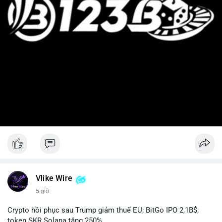
Vlike Wire
5 giờ
Crypto hồi phục sau Trump giảm thuế EU; BitGo IPO 2,1B$;
token SKR Solana tăng 250%