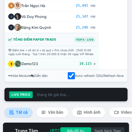
Trần Ngọc Hà
25,445
3
VNĐ
Võ Duy Phong
25,347
4
VNĐ
Đặng Kim Quỳnh
25,246
5
VNĐ
TỔNG ĐIỂM PAPER TRADE
TOP 5 · LIVE
Điểm live = số dư ví + ký quỹ + PnL chưa chốt · Chốt 12:00
ngày cuối tháng · Top 1 trên 20.000 đ nhận 30 ngày VIP Whale.
Demo123
10.115
1
đ
Hide Module
Diễn đàn
Auto-refresh (30s)
Refresh Now
Đang tải giá live...
LIVE PRICE
Tất cả
Văn bản
Hình ảnh
Video
Trung Tâm
(BTC
Biểu Đồ Xu
Danh Sách Theo