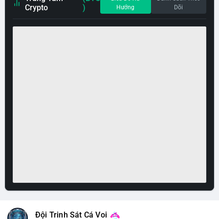
Crypto
)
Hướng
Dõi
Đội Trinh Sát Cá Voi