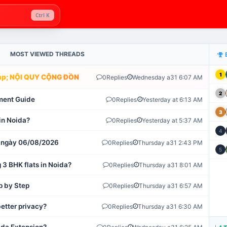
Ctrl K
MOST VIEWED THREADS
1
; NỘI QUY CỘNG ĐỒNG VLIKE.VN: HỆ THỐNG GIÁM SÁT TỰ ĐỘNG 
0
Replies
Wednesday a31 6:07 AM
2
ment Guide
0
Replies
Yesterday at 6:13 AM
3
in Noida?
0
Replies
Yesterday at 5:37 AM
4
ot ngày 06/08/2026
0
Replies
Thursday a31 2:43 PM
5
 3 BHK flats in Noida?
0
Replies
Thursday a31 8:01 AM
p by Step
0
Replies
Thursday a31 6:57 AM
etter privacy?
0
Replies
Thursday a31 6:30 AM