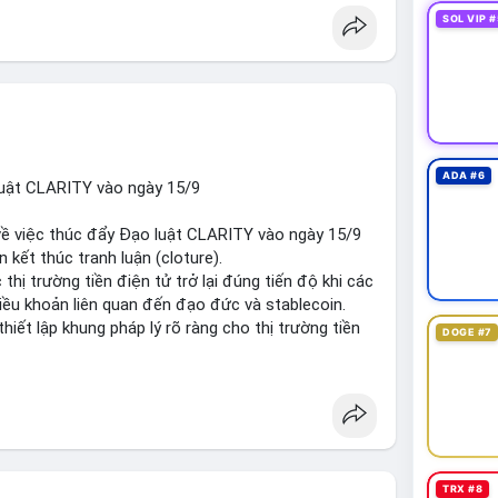
SOL VIP #
ADA #6
luật CLARITY vào ngày 15/9
về việc thúc đẩy Đạo luật CLARITY vào ngày 15/9
 kết thúc tranh luận (cloture).
 thị trường tiền điện tử trở lại đúng tiến độ khi các
iều khoản liên quan đến đạo đức và stablecoin.
thiết lập khung pháp lý rõ ràng cho thị trường tiền
DOGE #7
t
#ussenate
#cryptoregulation
#stablecoin
TRX #8