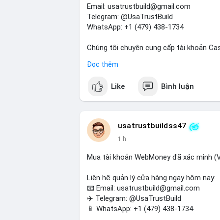
Nhà đầu tư nhỏ lẻ nên hạn chế đòn bẩy tr
Email: usatrustbuild@gmail.com
sàn lớn thay vì phản ứng theo cảm xúc. X
Telegram: @UsaTrustBuild
giao dịch.
WhatsApp: +1 (479) 438-1734
#105btc
#chuyenvilanh
#aplucban
#btcu
Chúng tôi chuyên cung cấp tài khoản Ca
Accounts) cho các nhu cầu marketing, SE
Đọc thêm
toán USDT và các giao dịch tiền mặt tại 
Like
Bình luận
Liên hệ ngay để được tư vấn và hỗ trợ n
#buyverifiedcashappaccounts
#marketi
#sendmoney
#mobiledeposit
#pay
#usd
usatrustbuildss47
1 h
Mua tài khoản WebMoney đã xác minh (V
Liên hệ quản lý cửa hàng ngay hôm nay:
📧 Email: usatrustbuild@gmail.com
✈️ Telegram: @UsaTrustBuild
📱 WhatsApp: +1 (479) 438-1734