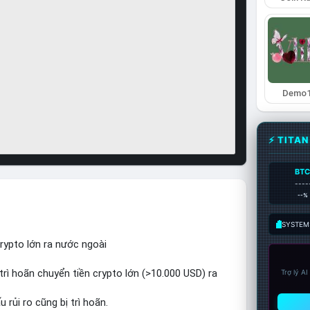
Demo
⚡ TITA
BT
----
--%
SYSTEM:
rypto lớn ra nước ngoài
trì hoãn chuyển tiền crypto lớn (>10.000 USD) ra
Trợ lý A
rủi ro cũng bị trì hoãn.