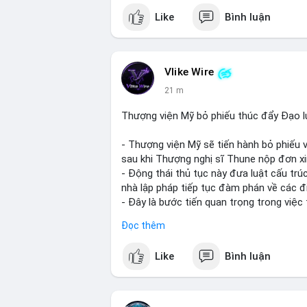
Like
Bình luận
Vlike Wire
21 m
Thượng viện Mỹ bỏ phiếu thúc đẩy Đạo 
- Thượng viện Mỹ sẽ tiến hành bỏ phiếu 
sau khi Thượng nghị sĩ Thune nộp đơn xin
- Động thái thủ tục này đưa luật cấu trúc
nhà lập pháp tiếp tục đàm phán về các đ
- Đây là bước tiến quan trọng trong việc 
điện tử tại Mỹ.
Đọc thêm
#binancesquare
#cryptonews
#clarityac
Like
Bình luận
$btc $eth
#vlikevn
#titanbot