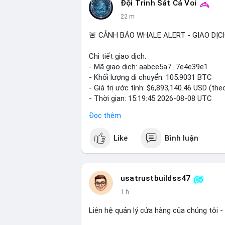
Đội Trinh Sát Cá Voi
22 m
📰 Nguồn: Cointelegraph
🚨 CẢNH BÁO WHALE ALERT - GIAO DỊC
Chi tiết giao dịch:
- Mã giao dịch: aabce5a7...7e4e39e1
- Khối lượng di chuyển: 105.9031 BTC
- Giá trị ước tính: $6,893,140.46 USD (the
- Thời gian: 15:19:45 2026-08-08 UTC
Đọc thêm
Nhận định phân tích:
Giao dịch hơn 105 BTC trị giá gần 6,9 tr
Like
Bình luận
nhất cho thấy dấu hiệu của một tổ chức 
lượng này đủ lớn để gây biến động giá c
địa chỉ đích trong các block tiếp theo là
dịch, áp lực bán ngắn hạn có thể hình thà
usatrustbuildss47
cao là hành động tích lũy dài hạn. Tâm lý
1 h
lớn, do vậy động thái này cần được quan 
Liên hệ quản lý cửa hàng của chúng tôi - 
Lời khuyên: