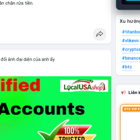
n chặn rửa tiền.
egulation
Xu hướn
#titanbo
#vlikevn
#crypto
#binanc
đổi ảnh đại diện của anh ấy
#btc
Liên k
BTC VIP #