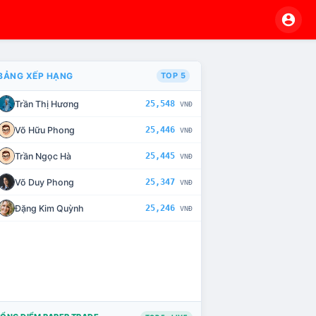
BẢNG XẾP HẠNG
TOP 5
Trần Thị Hương
25,548
VNĐ
VÀ CHẾ TÀI XỬ LÝ VI PHẠM
Võ Hữu Phong
25,446
VNĐ
Trần Ngọc Hà
25,445
VNĐ
Võ Duy Phong
25,347
VNĐ
Đặng Kim Quỳnh
25,246
VNĐ