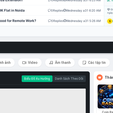
ida Extension?
0
Replies
Wednesday a31 6:25 AM
T
Đi
K Flat in Noida
0
Replies
Wednesday a31 6:20 AM
ngày
 Good for Remote Work?
0
Replies
Wednesday a31 5:26 AM
1
nh ảnh
Video
Âm thanh
Các tập tin
Thàn
Biểu Đồ Xu Hướng
Danh Sách Theo Dõi
Coin R