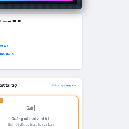
g ▁ ▂ ▃ ▄
t
news
esquare
ết tài trợ
Đăng quảng cáo
1
Quảng cáo tại vị trí #1
Nhấn để đặt quảng cáo của bạn