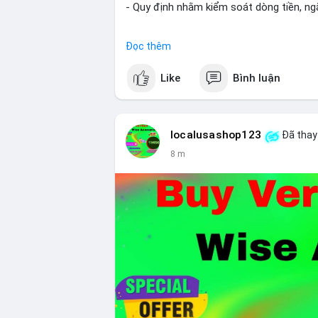
- Quy định nhằm kiểm soát dòng tiền, ngă
#binancesquare
#cryptonews
#brazil
#r
Đọc thêm
$btc $eth
Like
Bình luận
#vlikevn
#titanbot
📰 Nguồn: CoinDesk
localusashop123
Đã thay 
8 m