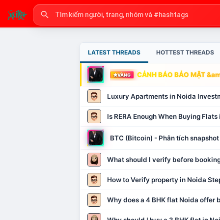
LATEST THREADS
HOTTEST THREADS
CẢNH BÁO BẢO MẬT &amp
VÀNG
Luxury Apartments in Noida Invest
Is RERA Enough When Buying Flats 
BTC (Bitcoin) - Phân tích snapsh
What should I verify before booking
How to Verify property in Noida Ste
Why does a 4 BHK flat Noida offer b