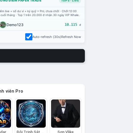
ỔNG ĐIỂM PAPER TRADE
TOP 5 · LIVE
ểm live = số dư ví + ký quỹ + PnL chưa chốt · Chốt 12:00
 cuối tháng · Top 1 trên 20.000 đ nhận 30 ngày VIP Whale.
Demo123
10.115
đ
Auto-refresh (30s)
Refresh Now
h viên Pro
adar
Đội Trinh Sát Cá Voi
Sơn Vlike