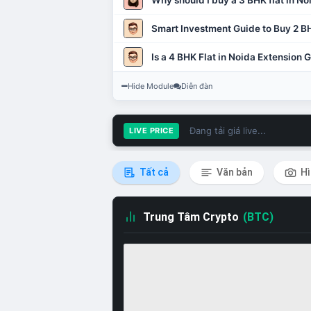
Why should I buy a 3 BHK flat in No
Smart Investment Guide to Buy 2 BH
Is a 4 BHK Flat in Noida Extension
Hide Module
Diễn đàn
Đang tải giá live...
LIVE PRICE
Tất cả
Văn bản
Hì
Trung Tâm Crypto
(BTC)