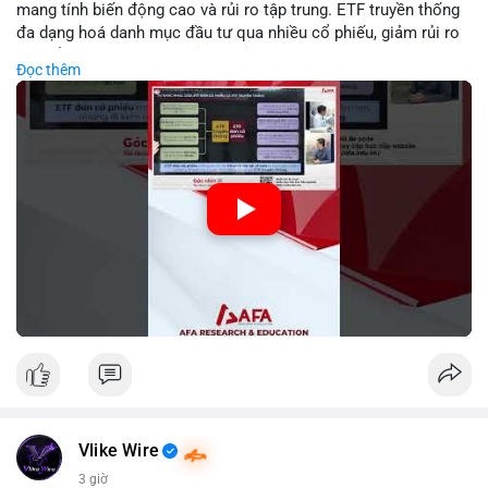
mang tính biến động cao và rủi ro tập trung. ETF truyền thống
đa dạng hoá danh mục đầu tư qua nhiều cổ phiếu, giảm rủi ro
cụ thể. Sự khác biệt này ảnh hưởng đến chiến lược phân배 tài
Đọc thêm
sản và mức độ tiếp xúc với thị trường.
🎥 Xem video trực tiếp tại:
Nguồn: Tài chính & Kinh doanh
Vlike Wire
3 giờ