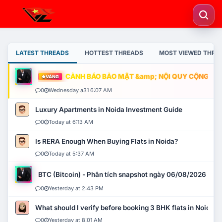
LATEST THREADS
HOTTEST THREADS
MOST VIEWED THRE
CẢNH BÁO BẢO MẬT &amp; NỘI QUY CỘNG ĐỒNG
VÀNG
0
Wednesday a31 6:07 AM
Luxury Apartments in Noida Investment Guide
0
Today at 6:13 AM
Is RERA Enough When Buying Flats in Noida?
0
Today at 5:37 AM
BTC (Bitcoin) - Phân tích snapshot ngày 06/08/2026
0
Yesterday at 2:43 PM
What should I verify before booking 3 BHK flats in Noida?
0
Yesterday at 8:01 AM