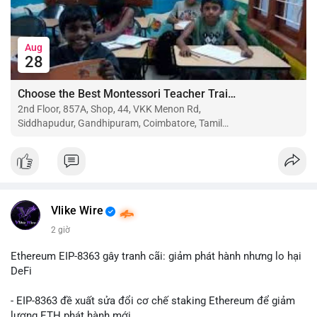
Aug
28
Choose the Best Montessori Teacher Training Institute in Coimbatore for a Rewarding Career
2nd Floor, 857A, Shop, 44, VKK Menon Rd,
Siddhapudur, Gandhipuram, Coimbatore, Tamil
Nadu 641044
Vlike Wire
2 giờ
Ethereum EIP-8363 gây tranh cãi: giảm phát hành nhưng lo hại
DeFi
- EIP-8363 đề xuất sửa đổi cơ chế staking Ethereum để giảm
lượng ETH phát hành mới