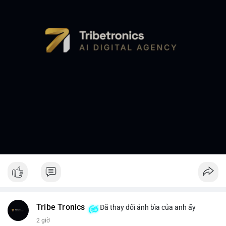
Tribe Tronics
Đã thay đổi ảnh bìa của anh ấy
2 giờ