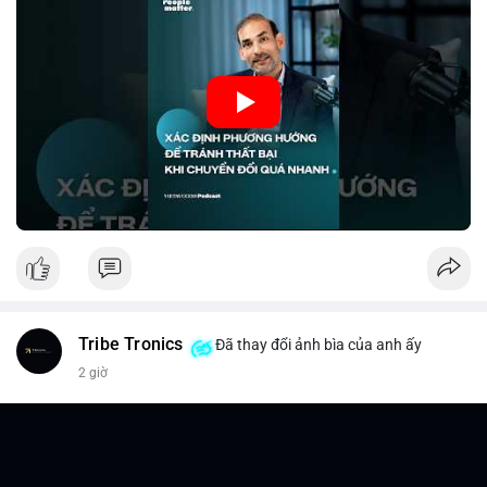
Điều này đặc biệt quan trọng khi áp dụng vào các mô hình kinh
doanh mới hoặc đầu tư vào dự án blockchain.
🎥 Xem video trực tiếp tại:
Nguồn: VIETSUCCESS
Tribe Tronics
Đã thay đổi ảnh bìa của anh ấy
2 giờ