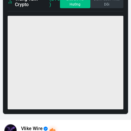
Crypto
)
Hướng
Dõi
Vlike Wire