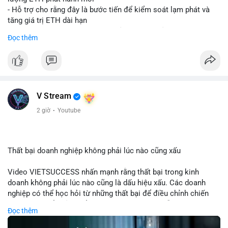
- Hỗ trợ cho rằng đây là bước tiến để kiểm soát lạm phát và
tăng giá trị ETH dài hạn
- Các nhà phê bình lo ngại việc giảm phần thưởng sẽ làm yếu
Đọc thêm
động lực staking, ảnh hưởng đến bảo mật mạng lưới
- Lo ngại thêm: có thể làm giảm hấp dẫn của DeFi, giảm sự phi
tập trung và làm chậm sự tham gia của nhà đầu tư istituционаl
- Diễn ra trong bối cảnh Ethereum đang cân bằng giữa giảm
phát hành và duy trì sức hấp dẫn cho hệ sinh thái
#binancesquare
#cryptonews
#eth
#defi
#eip8363
V Stream
2 giờ
·
Youtube
$eth
#vlikevn
#titanbot
Thất bại doanh nghiệp không phải lúc nào cũng xấu
📰 Nguồn: Cointelegraph
Video VIETSUCCESS nhấn mạnh rằng thất bại trong kinh
doanh không phải lúc nào cũng là dấu hiệu xấu. Các doanh
nghiệp có thể học hỏi từ những thất bại để điều chỉnh chiến
lược, phát triển sản phẩm mới, hoặc phát hiện lỗi trong quy
Đọc thêm
trình. Trong lĩnh vực tài chính và crypto, hiểu rõ nguyên nhân
thất bại giúp quản lý rủi ro hiệu quả và tránh lặp lại sai lầm.