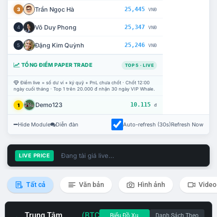
Trần Ngọc Hà
25,445
3
VNĐ
Võ Duy Phong
25,347
4
VNĐ
Đặng Kim Quỳnh
25,246
5
VNĐ
TỔNG ĐIỂM PAPER TRADE
TOP 5 · LIVE
Điểm live = số dư ví + ký quỹ + PnL chưa chốt · Chốt 12:00
ngày cuối tháng · Top 1 trên 20.000 đ nhận 30 ngày VIP Whale.
Demo123
10.115
1
đ
Hide Module
Diễn đàn
Auto-refresh (30s)
Refresh Now
Đang tải giá live...
LIVE PRICE
Tất cả
Văn bản
Hình ảnh
Video
Trung Tâm
(BTC
Biểu Đồ Xu
Danh Sách Theo