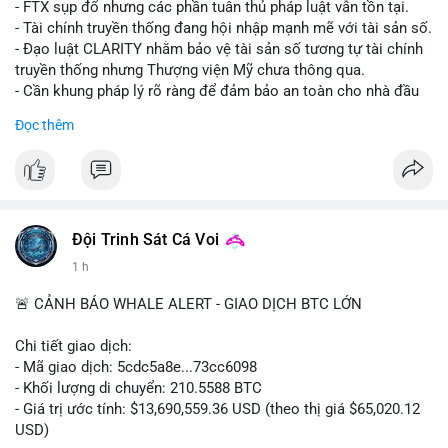
- FTX sụp đổ nhưng các phần tuân thủ pháp luật vẫn tồn tại.
- Tài chính truyền thống đang hội nhập mạnh mẽ với tài sản số.
- Đạo luật CLARITY nhằm bảo vệ tài sản số tương tự tài chính
truyền thống nhưng Thượng viện Mỹ chưa thông qua.
- Cần khung pháp lý rõ ràng để đảm bảo an toàn cho nhà đầu
tư.
Đọc thêm
#binancesquare
#cryptonews
#ftx
#regulation
#clarityact
$btc $eth
#vlikevn
#titanbot
Đội Trinh Sát Cá Voi
1 h
📰 Nguồn: CoinDesk
🚨 CẢNH BÁO WHALE ALERT - GIAO DỊCH BTC LỚN
Chi tiết giao dịch:
- Mã giao dịch: 5cdc5a8e...73cc6098
- Khối lượng di chuyển: 210.5588 BTC
- Giá trị ước tính: $13,690,559.36 USD (theo thị giá $65,020.12
USD)