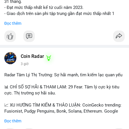
31 tháng.
- Đạt mức thấp nhất kể từ cuối năm 2023.
- Giao dịch trên sàn phi tập trung gần đạt mức thấp nhất 1
năm.
Đọc thêm
#binancesquare
#cryptonews
#cex
#futures
$btc $eth
#vlikevn
#titanbot
Coin Radar
3 giờ
📰 Nguồn: Cointelegraph
Radar Tâm Lý Thị Trường: Sợ hãi mạnh, tìm kiếm lạc quan yếu
📊 CHỈ SỐ SỢ HÃI & THAM LAM: 29 Fear. Tâm lý cực kỳ tiêu
cực. Thị trường sợ hãi sâu.
📈 XU HƯỚNG TÌM KIẾM & THẢO LUẬN: CoinGecko trending:
Fusionist, Pudgy Penguins, Bonk, Solana, Ethereum. Google
Trends Việt Nam: vietnam vs cambodia, cà phê, thành lộc, hồ
Đọc thêm
tiêu, vũ khí hạt nhân, đội tuyển Brasil, cúp U20 Châu Á.