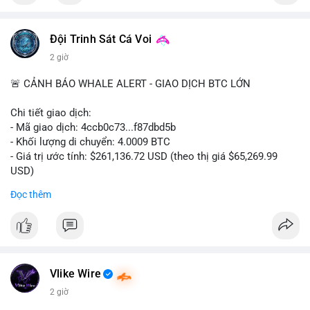
Đội Trinh Sát Cá Voi
2 giờ
🚨 CẢNH BÁO WHALE ALERT - GIAO DỊCH BTC LỚN
Chi tiết giao dịch:
- Mã giao dịch: 4ccb0c73...f87dbd5b
- Khối lượng di chuyển: 4.0009 BTC
- Giá trị ước tính: $261,136.72 USD (theo thị giá $65,269.99
USD)
- Thời gian: 13:19:46 2026-08-07 UTC
Đọc thêm
Nhận định phân tích:
Khối lượng 4.0009 BTC tương đương hơn 261 nghìn USD,
không quá lớn để tạo áp lực bán trực tiếp lên sàn. Hành vi này
nghiêng về chuyển ví lạnh hoặc ví nội bộ để tái cấu trúc danh
mục, phục vụ tích lũy trung hạn. Mức giá $65,269.99 cho thấy
Vlike Wire
cá voi đang tận dụng vùng giá điều chỉnh để gom hàng, ngụ ý
2 giờ
kỳ vọng tăng giá trong dài hạn. Tâm lý thị trường có thể được