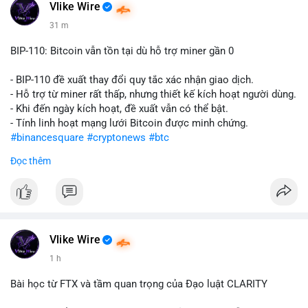
Vlike Wire
31 m
BIP-110: Bitcoin vẫn tồn tại dù hỗ trợ miner gần 0
- BIP-110 đề xuất thay đổi quy tắc xác nhận giao dịch.
- Hỗ trợ từ miner rất thấp, nhưng thiết kế kích hoạt người dùng.
- Khi đến ngày kích hoạt, đề xuất vẫn có thể bật.
- Tính linh hoạt mạng lưới Bitcoin được minh chứng.
#binancesquare
#cryptonews
#btc
Đọc thêm
$btc
#vlikevn
#titanbot
📰 Nguồn: CoinDesk
Vlike Wire
1 h
Bài học từ FTX và tầm quan trọng của Đạo luật CLARITY