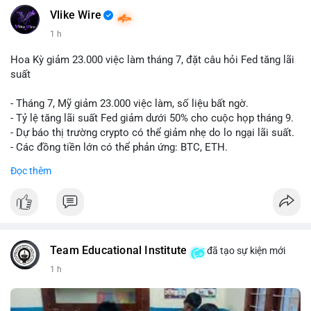
Vlike Wire
📰 Nguồn: CoinDesk
1 h
Hoa Kỳ giảm 23.000 việc làm tháng 7, đặt câu hỏi Fed tăng lãi
suất
- Tháng 7, Mỹ giảm 23.000 việc làm, số liệu bất ngờ.
- Tỷ lệ tăng lãi suất Fed giảm dưới 50% cho cuộc họp tháng 9.
- Dự báo thị trường crypto có thể giảm nhẹ do lo ngại lãi suất.
- Các đồng tiền lớn có thể phản ứng: BTC, ETH.
Đọc thêm
#binancesquare
#cryptonews
#btc
#eth
$btc $eth
#vlikevn
#titanbot
Team Educational Institute
đã tạo sự kiện mới
📰 Nguồn: CoinDesk
1 h