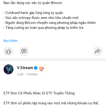
củng cố nhẹ, nhưng chưa đủ để kích hoạt sóng tăng ngay.
Bao lão dùng xúc xắc tự quản Bitcoin
Lời khuyên:
- Coldcard hack gây lúng túng tự quản
Nhà đầu tư nhỏ lẻ nên quan sát thêm các lệnh chuyển tiếp
- Xúc xắc entropy được xem như tiêu chuẩn mới
trong 24-48 giờ, tránh hành động theo cảm xúc. Khối lượng này
- Người dùng Bitcoin chuyển sang phương pháp ngẫu nhiên
không phải tín hiệu bán, nhưng cần theo dõi dòng tiền vào sàn
- Tăng cường an toàn qua phương pháp tự kiểm tra
để xác định xu hướng rõ ràng hơn.
$btc
#btc
Đọc thêm
#4dot0009btc
#vilanh
#tichluytrunghan
#btcmempool
#giabtc65269
#vlikevn
#titanbot
📰 Nguồn: Cointelegraph
V Stream
2 giờ
·
Youtube
ETF Đơn Cổ Phiếu Khác Gì ETF Truyền Thống
ETF đơn cổ phiếu tập trung vào một mã chứng khoán cụ thể,