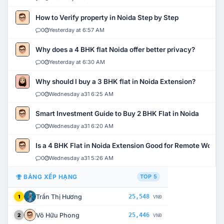
How to Verify property in Noida Step by Step
0
Yesterday at 6:57 AM
Why does a 4 BHK flat Noida offer better privacy?
0
Yesterday at 6:30 AM
Why should I buy a 3 BHK flat in Noida Extension?
0
Wednesday a31 6:25 AM
Smart Investment Guide to Buy 2 BHK Flat in Noida
0
Wednesday a31 6:20 AM
Is a 4 BHK Flat in Noida Extension Good for Remote Work?
0
Wednesday a31 5:26 AM
BẢNG XẾP HẠNG
TOP 5
Trần Thị Hương
25,548
1
VNĐ
Võ Hữu Phong
25,446
2
VNĐ