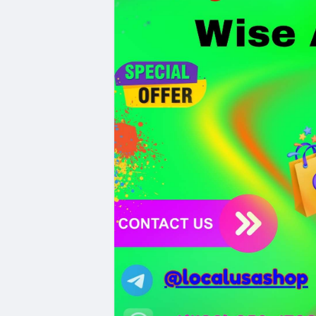
bảo mật token hóa tài sản Wall Street trị
Nhà đầu tư nên thận trọng với đòn bẩy 
Fear hiện tại có thể là cơ hội tích lũy d
Xem chi tiết các bài viết đầy đủ tại dòng 
#whalealertbtc
#clarityact
#lightningexpl