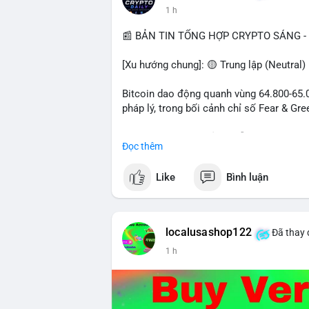
1 h
📰 BẢN TIN TỔNG HỢP CRYPTO SÁNG - 
[Xu hướng chung]: 🟡 Trung lập (Neutral)
Bitcoin dao động quanh vùng 64.800-65.00
pháp lý, trong bối cảnh chỉ số Fear & Gr
- Thị trường & Giá cả: Chuỗi giao dịch cá
Đọc thêm
chuyển 289,92 BTC trị giá 18,83 triệu US
06:19 UTC. Các lệnh này chủ yếu là tái ph
Like
Bình luận
sàn.
- Quy định & Pháp lý: Thượng viện Mỹ mở 
phiếu để tiến tới tháng tới. IMF nhận đị
localusashop122
Đã thay 
được dollar hỗ trợ. Tòa án Mỹ cho phép By
1 h
Tiên.
- Công nghệ & Bảo mật: BTCPay cảnh báo
đăng nhập Lightning Network, người dùn