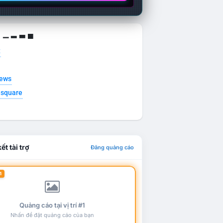
g ▁ ▂ ▃ ▄
t
news
esquare
ết tài trợ
Đăng quảng cáo
1
Quảng cáo tại vị trí #1
Nhấn để đặt quảng cáo của bạn