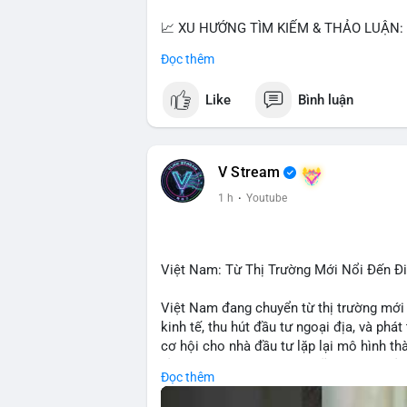
📈 XU HƯỚNG TÌM KIẾM & THẢO LUẬN:
• CoinGecko: Jimothy The Raccoon, Pudgy
Đọc thêm
Tutorial.
• Google Trends: chủ đề bóng đá, địa ph
Like
Bình luận
• LunarCrush: Ethereum, Solana, Dogecoin
etc.
💬 DÒNG CHẢY TIN TỨC & TRUYỀN TH
V Stream
• Telegram: US Senate tiến hành bỏ phiếu
1 h
·
Youtube
nhu cầu.
• Binance Square: nhiều trader short, cả
• Binance announcements: hỗ trợ cổ phiế
• Tin tức gần đây: Bitcoin exploit, Bybi
Việt Nam: Từ Thị Trường Mới Nổi Đến 
crypto.
Việt Nam đang chuyển từ thị trường mới
💡 NHẬN ĐỊNH & KHUYẾN NGHỊ:
kinh tế, thu hút đầu tư ngoại địa, và phát
• Tâm lý ngắn hạn: sợ hãi, giảm khối lượ
cơ hội cho nhà đầu tư lặp lại mô hình t
• Khuyến nghị: giữ cẩn thận, tránh short, 
tảng crypto tại Việt Nam cũng tăng trưở
Đọc thêm
đầu tư toàn cầu.
📊 Nguồn: Radar Tâm Lý Thị Trường