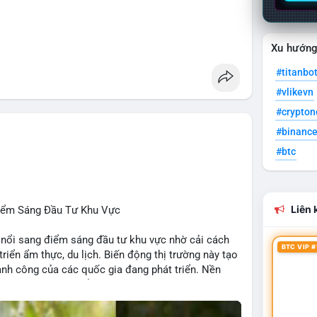
 Penguins, StonkBroker, Cysic, Cronos, Sui,
Xu hướn
ương, không liên quan crypto.
#titanbo
, Chainlink, Litecoin, Tesla, UFC, Premier League,
#vlikevn
#crypto
ÔNG:
#binanc
 Clarity Act, IMF nói stablecoin địa phương tăng
#btc
nh báo “short entry”, “điểm mua bán” giảm.
u Apple, IBM, airdrop MMT, competition.
t hack, XRP amendments, Trump media rút khỏi
Liên k
Điểm Sáng Đầu Tư Khu Vực
 nổi sang điểm sáng đầu tư khu vực nhờ cải cách
BTC VIP #
 triển ẩm thực, du lịch. Biến động thị trường này tạo
ng, người bán tăng.
hành công của các quốc gia đang phát triển. Nền
tập trung vào stablecoin, theo dõi US legislation.
ng nhờ chính sách ổn định và sự quan tâm từ nhà