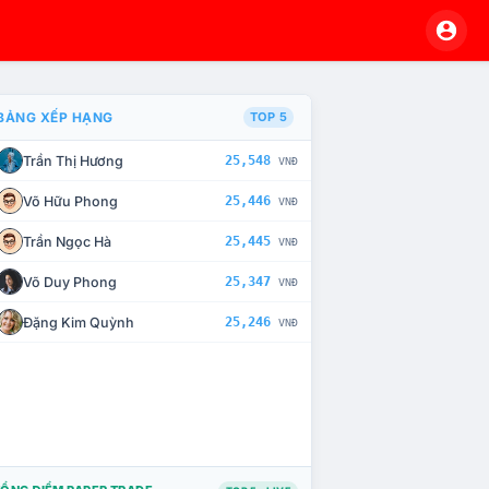
BẢNG XẾP HẠNG
TOP 5
Trần Thị Hương
25,548
VNĐ
À CHẾ TÀI XỬ LÝ VI PHẠM
Võ Hữu Phong
25,446
VNĐ
Trần Ngọc Hà
25,445
VNĐ
Võ Duy Phong
25,347
VNĐ
Đặng Kim Quỳnh
25,246
VNĐ