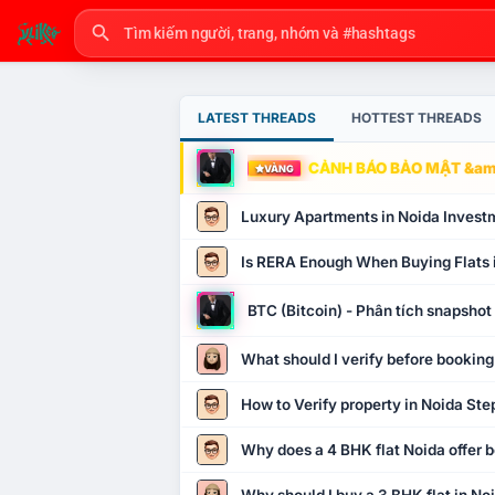
LATEST THREADS
HOTTEST THREADS
CẢNH BÁO BẢO MẬT &amp
VÀNG
Luxury Apartments in Noida Invest
Is RERA Enough When Buying Flats 
BTC (Bitcoin) - Phân tích snapsho
What should I verify before booking
How to Verify property in Noida Ste
Why does a 4 BHK flat Noida offer b