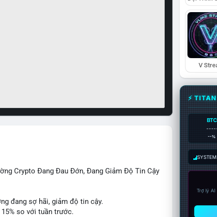
V Str
⚡ TITA
BTC
----
--%
SYSTEM:
rường Crypto Đang Đau Đớn, Đang Giảm Độ Tin Cậy
Trợ lý A
ờng đang sợ hãi, giảm độ tin cậy.
 15% so với tuần trước.