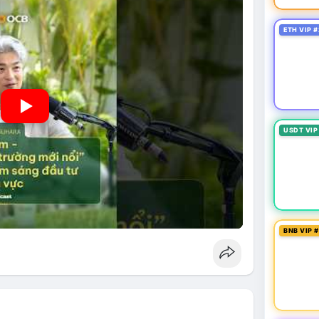
ETH VIP #
USDT VIP
BNB VIP 