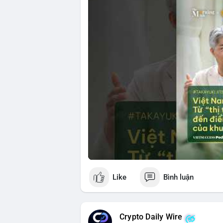
🎥 Xem video trực tiếp tại:
Nguồn: VIETSUCCESS
Like
Bình luận
Crypto Daily Wire