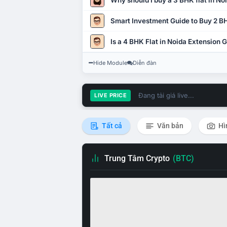
Why should I buy a 3 BHK flat in No
Smart Investment Guide to Buy 2 BH
Is a 4 BHK Flat in Noida Extension
Hide Module
Diễn đàn
Đang tải giá live...
LIVE PRICE
Tất cả
Văn bản
Hì
Trung Tâm Crypto
(BTC)