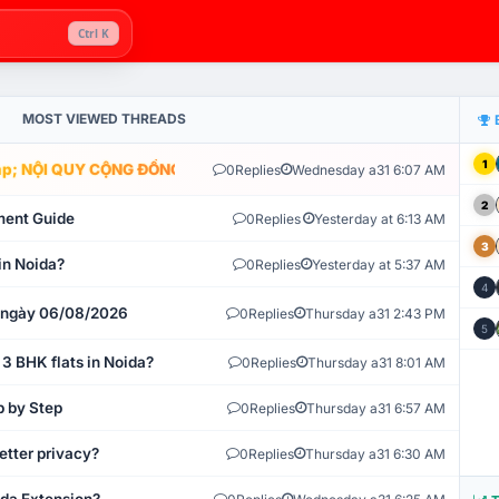
Ctrl K
MOST VIEWED THREADS
1
; NỘI QUY CỘNG ĐỒNG VLIKE.VN: HỆ THỐNG GIÁM SÁT TỰ ĐỘNG V
0
Replies
Wednesday a31 6:07 AM
2
ment Guide
0
Replies
Yesterday at 6:13 AM
3
in Noida?
0
Replies
Yesterday at 5:37 AM
4
t ngày 06/08/2026
0
Replies
Thursday a31 2:43 PM
5
 3 BHK flats in Noida?
0
Replies
Thursday a31 8:01 AM
p by Step
0
Replies
Thursday a31 6:57 AM
etter privacy?
0
Replies
Thursday a31 6:30 AM