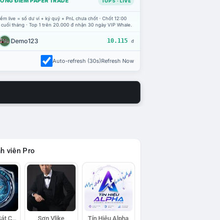
ỔNG ĐIỂM PAPER TRADE
TOP 5 · LIVE
ểm live = số dư ví + ký quỹ + PnL chưa chốt · Chốt 12:00
 cuối tháng · Top 1 trên 20.000 đ nhận 30 ngày VIP Whale.
Demo123
10.115
đ
Auto-refresh (30s)
Refresh Now
h viên Pro
Đội Trinh Sát Cá Voi
Sơn Vlike
Tín Hiệu Alpha