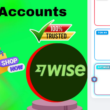
 giá 530 triệu USD.
cao khi Funding Rate BTC chỉ ở mức 0.0035%. Vùng
ài hạn nhưng cần chờ xác nhận dòng tiền.
thời gian của Vlike.vn!
TON #9
oit
#bybitlazarus
#xrpledger
OPTIMUS 