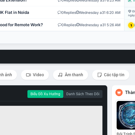
ida Extension?
0
Replies
Wednesday a31 6:25 AM
T
Đi
K Flat in Noida
0
Replies
Wednesday a31 6:20 AM
ngày
 Good for Remote Work?
0
Replies
Wednesday a31 5:26 AM
1
nh ảnh
Video
Âm thanh
Các tập tin
Thàn
Biểu Đồ Xu Hướng
Danh Sách Theo Dõi