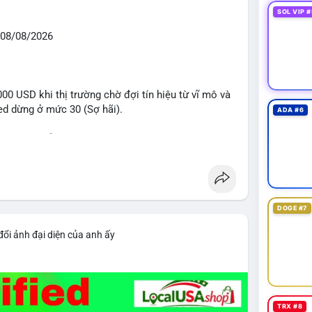
SOL VIP #
08/08/2026
0 USD khi thị trường chờ đợi tín hiệu từ vĩ mô và
eed dừng ở mức 30 (Sợ hãi).
ADA #6
 voi BTC diễn ra dày đặc, đáng chú ý nhất là lệnh
D lúc 08:19 UTC và 61,37 BTC (gần 4 triệu USD) lúc
ân bổ tài sản, chưa tạo áp lực bán trực tiếp lên
DOGE #7
giai đoạn đầu bình chọn Bill Clarity Act, cần 60
nh stablecoin nội địa có thể thúc đẩy nhu cầu token
đổi ảnh đại diện của anh ấy
bit truy xuất tài sản 1,5 tỷ USD từ vụ hack Triều
 exploit mới trên LND có thể đánh cắp thông tin
g cần cập nhật ngay. XRP Ledger đề xuất sửa đổi
TRX #8