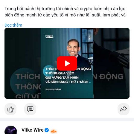
Lời khuyên: Nhà đầu tư nhỏ lẻ nên theo dõi thêm 2-3 giao dịch
tương tự trong 24 giờ tới để xác nhận xu hướng. Không nên
Trong bối cảnh thị trường tài chính và crypto luôn chịu áp lực
hành động vội vàng dựa trên một giao dịch đơn lẻ, hãy ưu tiên
biến động mạnh từ các yếu tố vĩ mô như lãi suất, lạm phát và
quản trị rủi ro và giữ kỷ luật với kế hoạch đầu tư đã đề ra.
chính sách tiền tệ, việc duy trì tầm nhìn chiến lược trở thành
Đọc thêm
chìa khóa để đầu tư viên vượt qua giai đoạn không chắc chắn.
#8dot3271btc
#giaodichlon
#vilanh
#tamlycavoi
Thay vì phản ứng cảm xúc với những dao động ngắn hạn, các
#mempoolbtc
nhà đầu tư thành công thường tập trung vào nguyên tắc cơ
bản, phân배 tài sản hợp lý và kiên持 theo kế hoạch đã định.
Điều này không chỉ giúp giảm rủi ro mà còn tạo điều kiện để
tận dụng cơ hội khi thị trường phục hồi.
🎥 Xem video trực tiếp tại:
Nguồn: VIETSUCCESS
Vlike Wire