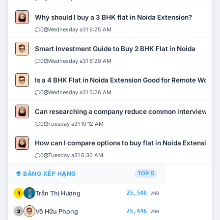
Why should I buy a 3 BHK flat in Noida Extension?
0
Wednesday a31 6:25 AM
Smart Investment Guide to Buy 2 BHK Flat in Noida
0
Wednesday a31 6:20 AM
Is a 4 BHK Flat in Noida Extension Good for Remote Work?
0
Wednesday a31 5:26 AM
Can researching a company reduce common interview mi
0
Tuesday a31 10:12 AM
How can I compare options to buy flat in Noida Extension?
0
Tuesday a31 6:30 AM
BẢNG XẾP HẠNG
TOP 5
Trần Thị Hương
25,548
1
VNĐ
Võ Hữu Phong
25,446
2
VNĐ