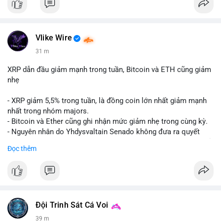
Vlike Wire
31 m
XRP dẫn đầu giảm mạnh trong tuần, Bitcoin và ETH cũng giảm
nhẹ
- XRP giảm 5,5% trong tuần, là đồng coin lớn nhất giảm mạnh
nhất trong nhóm majors.
- Bitcoin và Ether cũng ghi nhận mức giảm nhẹ trong cùng kỳ.
- Nguyên nhân do Yhdysvaltain Senado không đưa ra quyết
định về luật Clarity Act (luật cấu trúc thị trường) trước khi nghỉ
Đọc thêm
hè, đẩy việc thảo luận sang tháng 9.
- Việc trì hoãn pháp lý làm tăng sự không chắc chắn quanh
XRP và Ripple, ảnh hưởng đến tâm lý nhà đầu tư.
#binancesquare
#cryptonews
#xrp
#btc
#eth
#clarityact
#ripple
Đội Trinh Sát Cá Voi
39 m