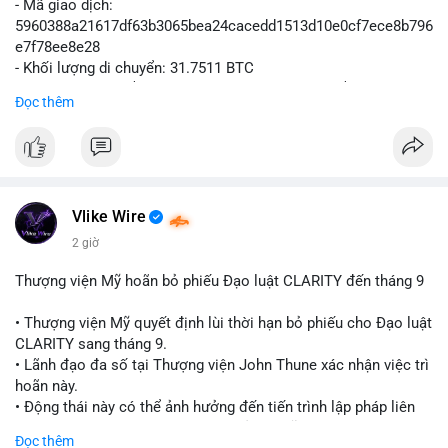
- Mã giao dịch:
5960388a21617df63b3065bea24cacedd1513d10e0cf7ece8b796
e7f78ee8e28
- Khối lượng di chuyển: 31.7511 BTC
- Giá trị ước tính: $2,042,300.50 USD (theo thị giá $64,322.12
Đọc thêm
USD)
- Thời gian: 03:19:19 2
Vlike Wire
2 giờ
Thượng viện Mỹ hoãn bỏ phiếu Đạo luật CLARITY đến tháng 9
• Thượng viện Mỹ quyết định lùi thời hạn bỏ phiếu cho Đạo luật
CLARITY sang tháng 9.
• Lãnh đạo đa số tại Thượng viện John Thune xác nhận việc trì
hoãn này.
• Động thái này có thể ảnh hưởng đến tiến trình lập pháp liên
quan đến khung pháp lý tiền điện tử tại Mỹ.
Đọc thêm