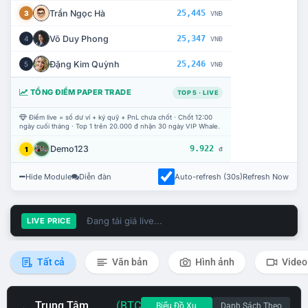
Trần Ngọc Hà
25,445
3
VNĐ
Võ Duy Phong
25,347
4
VNĐ
Đặng Kim Quỳnh
25,246
5
VNĐ
TỔNG ĐIỂM PAPER TRADE
TOP 5 · LIVE
Điểm live = số dư ví + ký quỹ + PnL chưa chốt · Chốt 12:00
ngày cuối tháng · Top 1 trên 20.000 đ nhận 30 ngày VIP Whale.
Demo123
9.922
1
đ
Hide Module
Diễn đàn
Auto-refresh (30s)
Refresh Now
Đang tải giá live...
LIVE PRICE
Tất cả
Văn bản
Hình ảnh
Video
Trung Tâm
(BTC
Biểu Đồ Xu
Danh Sách Theo