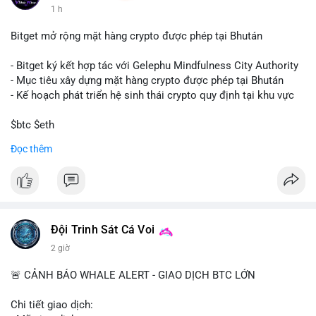
1 h
Bitget mở rộng mặt hàng crypto được phép tại Bhután
- Bitget ký kết hợp tác với Gelephu Mindfulness City Authority
- Mục tiêu xây dựng mặt hàng crypto được phép tại Bhután
- Kế hoạch phát triển hệ sinh thái crypto quy định tại khu vực
$btc $eth
Đọc thêm
#vlikevn
#titanbot
📰 Nguồn: Cointelegraph
Đội Trinh Sát Cá Voi
2 giờ
🚨 CẢNH BÁO WHALE ALERT - GIAO DỊCH BTC LỚN
Chi tiết giao dịch: