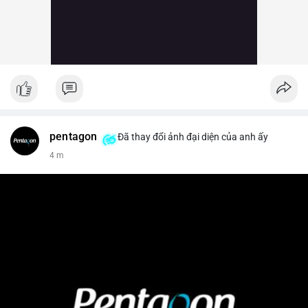
pentagon
Đã thay đổi ảnh đại diện của anh ấy
4 m