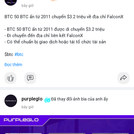
bây giờ
BTC 50 BTC ẩn từ 2011 chuyển $3.2 triệu về địa chỉ FalconX
- BTC 50 BTC ẩn từ 2011 được di chuyển $3.2 triệu
- Đi chuyển đến địa chỉ liên kết FalconX
- Có thể chuẩn bị giao dịch hoặc tái tổ chức tài sản
$btc
#btc
Đọc thêm
#vlikevn
#titanbot
📰 Nguồn: CoinDesk
purpleglo
Đã thay đổi ảnh bìa của anh ấy
bây giờ