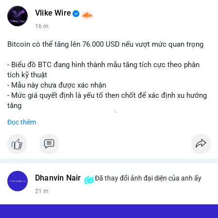
Vlike Wire
16 m
Bitcoin có thể tăng lên 76.000 USD nếu vượt mức quan trọng
- Biểu đồ BTC đang hình thành mẫu tăng tích cực theo phân
tích kỹ thuật
- Mẫu này chưa được xác nhận
- Mức giá quyết định là yếu tố then chốt để xác định xu hướng
tăng
- Nếu phá vỡ mức này, BTC có thể hướng tới 76.000 USD
Đọc thêm
#binancesquare
#cryptonews
#btc
$btc
#vlikevn
#titanbot
Dhanvin Nair
Đã thay đổi ảnh đại diện của anh ấy
21 m
📰 Nguồn: CoinDesk