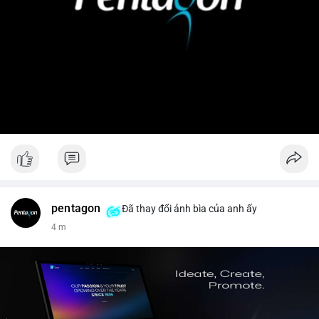
pentagon
Đã thay đổi ảnh bìa của anh ấy
4 m