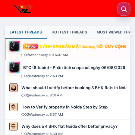
LATEST THREADS
HOTTEST THREADS
MOST VIEWED THRE
CẢNH BÁO BẢO MẬT &amp; NỘI QUY CỘNG ĐỒNG
VÀNG
0
Wednesday a31 6:07 AM
BTC (Bitcoin) - Phân tích snapshot ngày 06/08/2026
0
Yesterday at 2:43 PM
What should I verify before booking 3 BHK flats in Noida?
0
Yesterday at 8:01 AM
How to Verify property in Noida Step by Step
0
Yesterday at 6:57 AM
Why does a 4 BHK flat Noida offer better privacy?
0
Yesterday at 6:30 AM