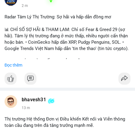
2 m
Radar Tâm Lý Thị Trường: Sợ hãi và hấp dẫn đồng mơ
📊 CHỈ SỐ SỢ HÃI & THAM LAM: Chỉ số Fear & Greed 29 (sợ
hãi). Tâm lý thị trường đang ở mức thấp, nhiều người cẩn thận
hoặc bán. • CoinGecko hấp dẫn XRP, Pudgy Penguins, SOL. •
Google Trends Việt Nam hấp dẫn 'tin the thao' (tin tức crypto).
📈 XU HƯỚNG TÌM KIẾM & THẢO LUẬN: • XRP, SOL, PENGU,
Đọc thêm
ONDO, CASHCAT. • Chủ đề 'tô thị ty na' (tỷ giá) và 'giao thông'
(giao thông tài chính). • Bàn tán Binance Square tập trung vào
BTC breakout và lệnh long/short.
💬 DÒNG CHẢY TIN TỨC & TRUYỀN THÔNG: • Trump khẳng
định crypto là 'vấn đề lớn' giúp giảm áp lực USD. • Binance hỗ
bhavesh31
trợ cổ phiếu Apple/IBM. • Bài đăng hấp dẫn về $HFT, $SKYAI,
13 m
$BICO. • Tin nhắn cảnh báo về hack North Korea (Bybit).
Thị trường Hệ thống Đơn vị Điều khiển Kết nối và Viễn thông
💡 NHẬN ĐỊNH & KHUYẾN NGHỊ: Tâm lý thị trường đang phân
toàn cầu đang trên đà tăng trưởng mạnh mẽ.
cực. Sợ hãi do chỉ số thấp, nhưng hấp dẫn từ xu hướng meme