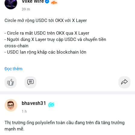
Vlike Wire
$btc
#btc
$eth
#eth
$sol
#sol
$xrp
#xrp
$sky
#sky
$sand
39 m
#sand
$skr
#skr
Circle mở rộng USDC tới OKX với X Layer
#vlikevn
#titanbot
- Circle ra mắt USDC trên OKX qua X Layer
📰 Nguồn: Decrypt
- Người dùng X Layer truy cập USDC và chuyển tiền
cross‑chain
- USDC lan rộng khắp các blockchain lớn
#binancesquare
#cryptonews
#usdc
#okx
#xlayer
Đọc thêm
$usdc
#vlikevn
#titanbot
📰 Nguồn: Cointelegraph
bhavesh31
1 h
Thị trường ống polyolefin toàn cầu đang trên đà tăng trưởng
mạnh mẽ.