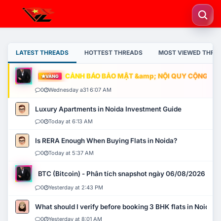
LATEST THREADS
HOTTEST THREADS
MOST VIEWED THRE
CẢNH BÁO BẢO MẬT &amp; NỘI QUY CỘNG ĐỒNG
VÀNG
0
Wednesday a31 6:07 AM
Luxury Apartments in Noida Investment Guide
0
Today at 6:13 AM
Is RERA Enough When Buying Flats in Noida?
0
Today at 5:37 AM
BTC (Bitcoin) - Phân tích snapshot ngày 06/08/2026
0
Yesterday at 2:43 PM
What should I verify before booking 3 BHK flats in Noida?
0
Yesterday at 8:01 AM