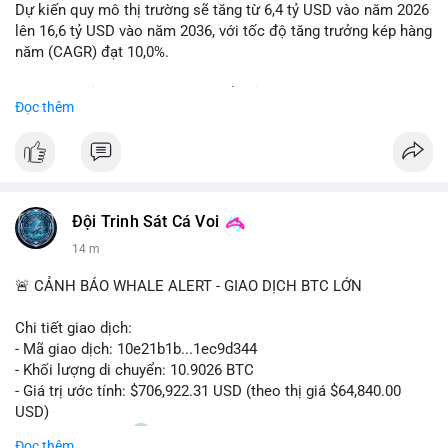
coin (PENGU, CASHCAT) và tin cậy từ các dự án lớn (BTC,
Dự kiến quy mô thị trường sẽ tăng từ 6,4 tỷ USD vào năm 2026
SOL). Rủi ro tăng nếu không có thông tin rõ ràng về quy định.
lên 16,6 tỷ USD vào năm 2036, với tốc độ tăng trưởng kép hàng
năm (CAGR) đạt 10,0%.
📊 Nguồn: Radar Tâm Lý Thị Trường
Sự tăng trưởng này được thúc đẩy bởi nhu cầu ngày càng cao
Đọc thêm
trong các lĩnh vực ô tô, logistics và thiết bị thông minh.
Doanh nghiệp cần theo dõi xu hướng này để nắm bắt cơ hội
đầu tư và phát triển giải pháp kết nối tiên tiến.
Đội Trinh Sát Cá Voi
14 m
🚨 CẢNH BÁO WHALE ALERT - GIAO DỊCH BTC LỚN
Chi tiết giao dịch:
- Mã giao dịch: 10e21b1b...1ec9d344
- Khối lượng di chuyển: 10.9026 BTC
- Giá trị ước tính: $706,922.31 USD (theo thị giá $64,840.00
USD)
- Thời gian: 18:20
0 2026-08-07 UTC
Đọc thêm