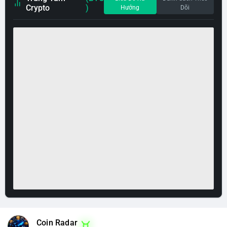
Crypto
)
Hướng
Dõi
Coin Radar