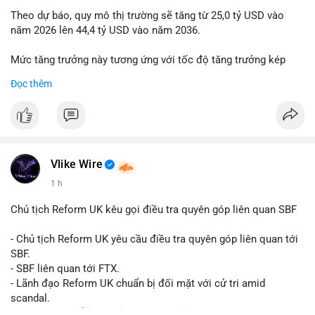
Theo dự báo, quy mô thị trường sẽ tăng từ 25,0 tỷ USD vào
năm 2026 lên 44,4 tỷ USD vào năm 2036.
Mức tăng trưởng này tương ứng với tốc độ tăng trưởng kép
hàng năm (CAGR) đạt 5,9% trong giai đoạn dự báo.
Đọc thêm
Đây là tín hiệu tích cực cho các nhà sản xuất, nhà phân phối và
nhà đầu tư trong ngành vật liệu xây dựng và hạ tầng.
Bạn đánh giá thế nào về tiềm năng của dòng sản phẩm ống
nhựa polyolefin trong tương lai?
Vlike Wire
1 h
Chủ tịch Reform UK kêu gọi điều tra quyên góp liên quan SBF
- Chủ tịch Reform UK yêu cầu điều tra quyên góp liên quan tới
SBF.
- SBF liên quan tới FTX.
- Lãnh đạo Reform UK chuẩn bị đối mặt với cử tri amid
scandal.
- Sự kiện có thể ảnh hưởng đến hình ảnh SBF và FTX.