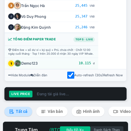
Trần Ngọc Hà
25,445
3
VNĐ
Võ Duy Phong
25,347
4
VNĐ
Đặng Kim Quỳnh
25,246
5
VNĐ
TỔNG ĐIỂM PAPER TRADE
TOP 5 · LIVE
Điểm live = số dư ví + ký quỹ + PnL chưa chốt · Chốt 12:00
ngày cuối tháng · Top 1 trên 20.000 đ nhận 30 ngày VIP Whale.
Demo123
10.115
1
đ
Hide Module
Diễn đàn
Auto-refresh (30s)
Refresh Now
Đang tải giá live...
LIVE PRICE
Tất cả
Văn bản
Hình ảnh
Video
Trung Tâm
(BTC
Biểu Đồ Xu
Danh Sách Theo