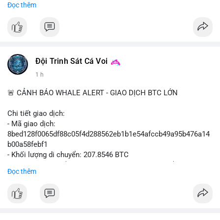
Đọc thêm
- Không có thông tin tác động thị trường ngay lập tức.
#binancesquare
#cryptonews
#sbf
#ftx
#reformuk
$btc $eth
#vlikevn
#titanbot
Đội Trinh Sát Cá Voi
1 h
📰 Nguồn: Cointelegraph
🚨 CẢNH BÁO WHALE ALERT - GIAO DỊCH BTC LỚN
Chi tiết giao dịch:
- Mã giao dịch:
8bed128f0065df88c05f4d288562eb1b1e54afccb49a95b476a14
b00a58febf1
- Khối lượng di chuyển: 207.8546 BTC
- Giá trị ước tính: $13,449,009.09 USD (theo thị giá $64,703.92
Đọc thêm
USD)
- Thời gian: 17:19:40 2026-08-07 UTC
Nhận định phân tích:
Giao dịch gần 208 BTC (tương đương 13,45 triệu USD) ở mức