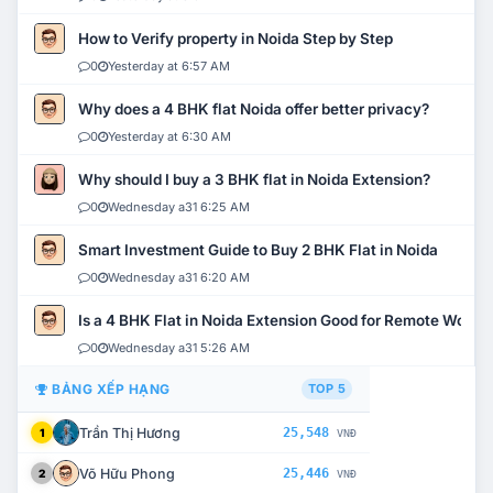
How to Verify property in Noida Step by Step
0
Yesterday at 6:57 AM
Why does a 4 BHK flat Noida offer better privacy?
0
Yesterday at 6:30 AM
Why should I buy a 3 BHK flat in Noida Extension?
0
Wednesday a31 6:25 AM
Smart Investment Guide to Buy 2 BHK Flat in Noida
0
Wednesday a31 6:20 AM
Is a 4 BHK Flat in Noida Extension Good for Remote Work?
0
Wednesday a31 5:26 AM
BẢNG XẾP HẠNG
TOP 5
Trần Thị Hương
25,548
1
VNĐ
Võ Hữu Phong
25,446
2
VNĐ