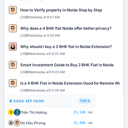
How to Verify property in Noida Step by Step
0
Yesterday at 6:57 AM
Why does a 4 BHK flat Noida offer better privacy?
0
Yesterday at 6:30 AM
Why should I buy a 3 BHK flat in Noida Extension?
0
Wednesday a31 6:25 AM
Smart Investment Guide to Buy 2 BHK Flat in Noida
0
Wednesday a31 6:20 AM
Is a 4 BHK Flat in Noida Extension Good for Remote Work?
0
Wednesday a31 5:26 AM
BẢNG XẾP HẠNG
TOP 5
Trần Thị Hương
25,548
1
VNĐ
Võ Hữu Phong
25,446
2
VNĐ