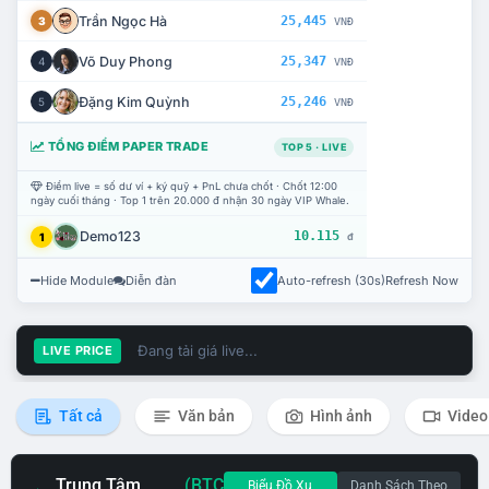
Trần Ngọc Hà
25,445
3
VNĐ
Võ Duy Phong
25,347
4
VNĐ
Đặng Kim Quỳnh
25,246
5
VNĐ
TỔNG ĐIỂM PAPER TRADE
TOP 5 · LIVE
Điểm live = số dư ví + ký quỹ + PnL chưa chốt · Chốt 12:00
ngày cuối tháng · Top 1 trên 20.000 đ nhận 30 ngày VIP Whale.
Demo123
10.115
1
đ
Hide Module
Diễn đàn
Auto-refresh (30s)
Refresh Now
Đang tải giá live...
LIVE PRICE
Tất cả
Văn bản
Hình ảnh
Video
Trung Tâm
(BTC
Biểu Đồ Xu
Danh Sách Theo