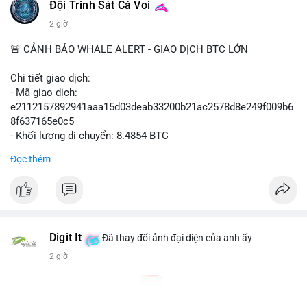
#polymarket
#cryptonews
#defi
#marketintegrity
Đội Trinh Sát Cá Voi
2 giờ
$btc $eth
🚨 CẢNH BÁO WHALE ALERT - GIAO DỊCH BTC LỚN
#vlikevn
#titanbot
Chi tiết giao dịch:
📰 Nguồn: CoinDesk
- Mã giao dịch:
e2112157892941aaa15d03deab33200b21ac2578d8e249f009b6
8f637165e0c5
- Khối lượng di chuyển: 8.4854 BTC
- Giá trị ước tính: $551,448.77 USD (theo thị giá $64,987.67
Đọc thêm
USD)
- Thời gian: 16:19:44 2026-08-07 UTC
Nhận định phân tích hành vi của Cá voi dựa trên giao dịch này
(ví dụ: chuyển dịch lượng lớn coin, gom hàng ví lạnh, áp lực
bán tiềm năng...) và tác động tâm lý thị trường.
Digit It
Đã thay đổi ảnh đại diện của anh ấy
2 giờ
Lời khuyên ngắn gọn cho nhà đầu tư nhỏ lẻ.
#8.4854BTC
#551kusd
#chuyenvilon
#mempoolbtc