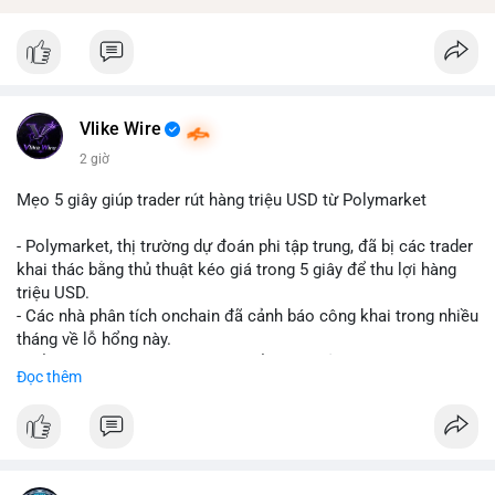
Vlike Wire
2 giờ
Mẹo 5 giây giúp trader rút hàng triệu USD từ Polymarket
- Polymarket, thị trường dự đoán phi tập trung, đã bị các trader
khai thác bằng thủ thuật kéo giá trong 5 giây để thu lợi hàng
triệu USD.
- Các nhà phân tích onchain đã cảnh báo công khai trong nhiều
tháng về lỗ hổng này.
- Để khắc phục, Polymarket chuyển sang sử dụng giá trung
Đọc thêm
bình theo thời gian (time-weighted prices), khiến việc đẩy giá
nhân tạo trở nên quá tốn kém.
- Động thái này nhằm bảo vệ tính toàn vẹn của thị trường và
ngăn chặn các hành vi thao túng.