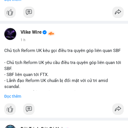
Đây là tín hiệu tích cực cho các nhà sản xuất, nhà phân phối và
nhà đầu tư trong ngành vật liệu xây dựng và hạ tầng.
Bạn đánh giá thế nào về tiềm năng của dòng sản phẩm ống
nhựa polyolefin trong tương lai?
Vlike Wire
1 h
Chủ tịch Reform UK kêu gọi điều tra quyên góp liên quan SBF
- Chủ tịch Reform UK yêu cầu điều tra quyên góp liên quan tới
SBF.
- SBF liên quan tới FTX.
- Lãnh đạo Reform UK chuẩn bị đối mặt với cử tri amid
scandal.
- Sự kiện có thể ảnh hưởng đến hình ảnh SBF và FTX.
Đọc thêm
- Không có thông tin tác động thị trường ngay lập tức.
#binancesquare
#cryptonews
#sbf
#ftx
#reformuk
$btc $eth