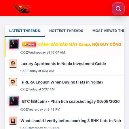
LATEST THREADS
HOTTEST THREADS
MOST VIEWED THRE
CẢNH BÁO BẢO MẬT &amp; NỘI QUY CỘNG ĐỒNG
VÀNG
0
Wednesday a31 6:07 AM
Luxury Apartments in Noida Investment Guide
0
Today at 6:13 AM
Is RERA Enough When Buying Flats in Noida?
0
Today at 5:37 AM
BTC (Bitcoin) - Phân tích snapshot ngày 06/08/2026
0
Yesterday at 2:43 PM
What should I verify before booking 3 BHK flats in Noida?
0
Yesterday at 8:01 AM