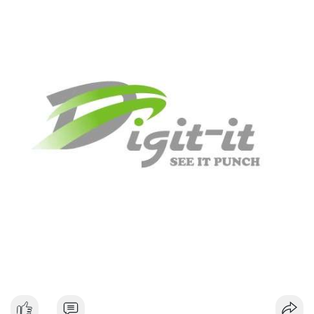
#dongtiencavoi