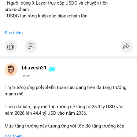
📰 Nguồn: Decrypt
- Người dùng X Layer truy cập USDC và chuyển tiền
cross‑chain
- USDC lan rộng khắp các blockchain lớn
#binancesquare
#cryptonews
#usdc
#okx
#xlayer
Đọc thêm
$usdc
#vlikevn
#titanbot
📰 Nguồn: Cointelegraph
bhavesh31
39 m
Thị trường ống polyolefin toàn cầu đang trên đà tăng trưởng
mạnh mẽ.
Theo dự báo, quy mô thị trường sẽ tăng từ 25,0 tỷ USD vào
năm 2026 lên 44,4 tỷ USD vào năm 2036.
Mức tăng trưởng này tương ứng với tốc độ tăng trưởng kép
hàng năm (CAGR) đạt 5,9% trong giai đoạn dự báo.
Đọc thêm