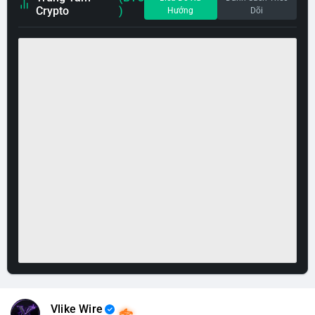
Crypto
)
Hướng
Dõi
Vlike Wire