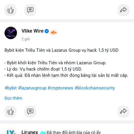
Vlike Wire
2 giờ
Bybit kiện Triều Tiên và Lazarus Group vụ hack 1,5 tỷ USD
- Bybit khởi kiện Triều Tiên và nhóm Lazarus Group.
- Lý do: Vụ hack chiếm đoạt 1,5 tỷ USD.
- Kết quả: Đã nhận lệnh tạm thời đóng băng tài sản bị mất cắp.
#bybit
#lazarusgroup
#cryptonews
#blockchainsecurity
Đọc thêm
$btc $eth
#vlikevn
#titanbot
📰 Nguồn: CoinDesk
Lirunex
Đã thay đổi ảnh bìa của cô ấy