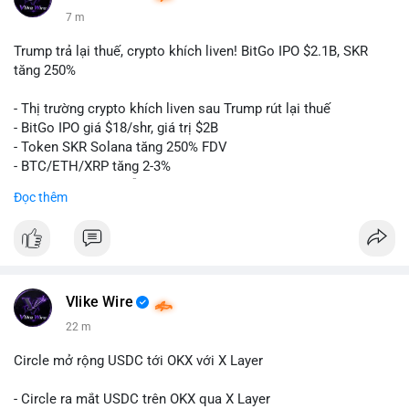
7 m
Trump trả lại thuế, crypto khích liven! BitGo IPO $2.1B, SKR
tăng 250%
- Thị trường crypto khích liven sau Trump rút lại thuế
- BitGo IPO giá $18/shr, giá trị $2B
- Token SKR Solana tăng 250% FDV
- BTC/ETH/XRP tăng 2-3%
- SKY/SAND/C+C dẫn đầu top movers
Đọc thêm
- US Senates chuẩn bị hành động Clarity Act
- HK phát hành giấy phép stablecoin
- Nga công nhận crypto là tài sản
- Saga EVM bị hack $7M
- Steak ’n Shake trả lương BTC
Vlike Wire
$btc
#btc
$eth
#eth
$sol
#sol
$xrp
#xrp
$sky
#sky
$sand
22 m
#sand
$skr
#skr
Circle mở rộng USDC tới OKX với X Layer
#vlikevn
#titanbot
- Circle ra mắt USDC trên OKX qua X Layer