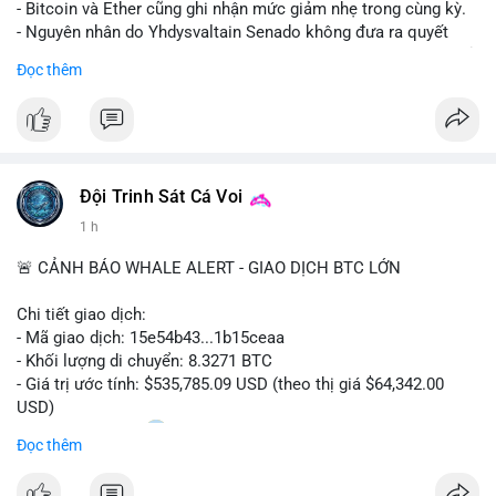
- Bitcoin và Ether cũng ghi nhận mức giảm nhẹ trong cùng kỳ.
- Nguyên nhân do Yhdysvaltain Senado không đưa ra quyết
định về luật Clarity Act (luật cấu trúc thị trường) trước khi nghỉ
Đọc thêm
hè, đẩy việc thảo luận sang tháng 9.
- Việc trì hoãn pháp lý làm tăng sự không chắc chắn quanh
XRP và Ripple, ảnh hưởng đến tâm lý nhà đầu tư.
#binancesquare
#cryptonews
#xrp
#btc
#eth
#clarityact
#ripple
Đội Trinh Sát Cá Voi
1 h
$xrp $btc $eth
🚨 CẢNH BÁO WHALE ALERT - GIAO DỊCH BTC LỚN
#vlikevn
#titanbot
Chi tiết giao dịch:
📰 Nguồn: CoinDesk
- Mã giao dịch: 15e54b43...1b15ceaa
- Khối lượng di chuyển: 8.3271 BTC
- Giá trị ước tính: $535,785.09 USD (theo thị giá $64,342.00
USD)
- Thời gian: 04:20
0 2026-08-07 UTC
Đọc thêm
Nhận định phân tích: Giao dịch 8.3271 BTC trị giá hơn nửa triệu