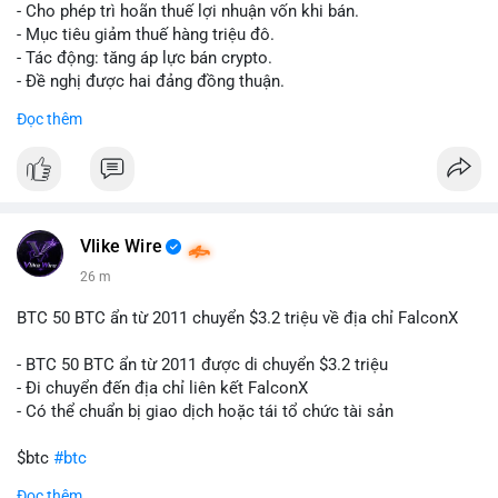
tái cơ cấu danh mục trước phiên giao dịch Âu-Mỹ. Tâm lý thị
- Cho phép trì hoãn thuế lợi nhuận vốn khi bán.
trường có thể dao động nhẹ khi nhà đầu tư nhỏ lẻ theo dõi
- Mục tiêu giảm thuế hàng triệu đô.
động thái này.
- Tác động: tăng áp lực bán crypto.
- Đề nghị được hai đảng đồng thuận.
Lời khuyên cho nhà đầu tư nhỏ lẻ: Theo dõi xác nhận giao dịch
#clarity
#trump
#crypto
#tax
#bloomberg
Đọc thêm
và điểm đến của số BTC này trong 2-4 giờ tới. Nếu dòng tiền
vào sàn, cân nhắc giảm đòn bẩy hoặc chốt lời một phần để
$btc $eth
phòng thủ. Nếu vào ví lạnh, có thể duy trì chiến lược nắm giữ
hiện tại mà không cần hoảng loạn.
#vlikevn
#titanbot
#160btc
#vilanh
#thanhkhoansan
#aplucban
#btcmempool
📰 Nguồn: Cointelegraph
Vlike Wire
26 m
BTC 50 BTC ẩn từ 2011 chuyển $3.2 triệu về địa chỉ FalconX
- BTC 50 BTC ẩn từ 2011 được di chuyển $3.2 triệu
- Đi chuyển đến địa chỉ liên kết FalconX
- Có thể chuẩn bị giao dịch hoặc tái tổ chức tài sản
$btc
#btc
Đọc thêm