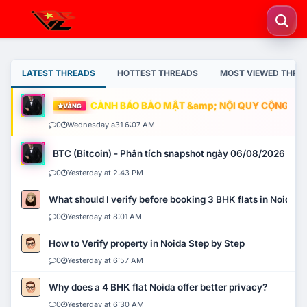
LATEST THREADS
HOTTEST THREADS
MOST VIEWED THRE
CẢNH BÁO BẢO MẬT &amp; NỘI QUY CỘNG ĐỒNG
VÀNG
0
Wednesday a31 6:07 AM
BTC (Bitcoin) - Phân tích snapshot ngày 06/08/2026
0
Yesterday at 2:43 PM
What should I verify before booking 3 BHK flats in Noida?
0
Yesterday at 8:01 AM
How to Verify property in Noida Step by Step
0
Yesterday at 6:57 AM
Why does a 4 BHK flat Noida offer better privacy?
0
Yesterday at 6:30 AM