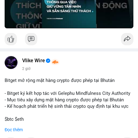
🎥 Xem video trực tiếp tại:
Nguồn: VIETSUCCESS
Vlike Wire
2 giờ
Bitget mở rộng mặt hàng crypto được phép tại Bhután
- Bitget ký kết hợp tác với Gelephu Mindfulness City Authority
- Mục tiêu xây dựng mặt hàng crypto được phép tại Bhután
- Kế hoạch phát triển hệ sinh thái crypto quy định tại khu vực
$btc $eth
Đọc thêm
#vlikevn
#titanbot