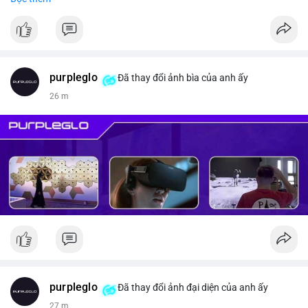
#vlikevn
#titanbot
📰 Nguồn: CoinDesk
purpleglo
Đã thay đổi ảnh bìa của anh ấy
26 m
purpleglo
Đã thay đổi ảnh đại diện của anh ấy
27 m