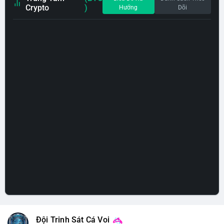
Crypto
)
Hướng
Dõi
Đội Trinh Sát Cá Voi