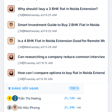
Why should I buy a 3 BHK flat in Noida Extension?
0
Wednesday a31 6:25 AM
Smart Investment Guide to Buy 2 BHK Flat in Noida
0
Wednesday a31 6:20 AM
Is a 4 BHK Flat in Noida Extension Good for Remote Work?
0
Wednesday a31 5:26 AM
Can researching a company reduce common interview mi
0
Tuesday a31 10:12 AM
How can I compare options to buy flat in Noida Extension?
0
Tuesday a31 6:30 AM
BẢNG XẾP HẠNG
TOP 5
Trần Thị Hương
25,548
1
VNĐ
Võ Hữu Phong
25,446
2
VNĐ