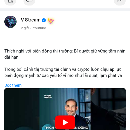
USD được thực hiện trong khung giờ sáng sớm, cho thấy dấu
hiệu của một tổ chức hoặc cá nhân sở hữu lượng tài sản lớn.
Quy mô chuyển động này nằm ở mức trung bình - lớn, không
V Stream
đủ tạo áp lực bán trực tiếp lên thị trường nhưng phản ánh tâm
lý thận trọng của cá voi. Nếu dòng tiền này hướng về ví sàn
2 giờ
·
Youtube
giao dịch, khả năng cao là động thái chuẩn bị thanh khoản
hoặc chốt lời một phần; ngược lại, nếu chuyển sang ví lạnh, đó
là tín hiệu tích lũy dài hạn, củng cố niềm tin vào xu hướng tăng
của BTC.
Thích nghi với biến động thị trường: Bí quyết giữ vững tầm nhìn
dài hạn
Lời khuyên: Nhà đầu tư nhỏ lẻ nên theo dõi thêm 2-3 giao dịch
tương tự trong 24 giờ tới để xác nhận xu hướng. Không nên
Trong bối cảnh thị trường tài chính và crypto luôn chịu áp lực
hành động vội vàng dựa trên một giao dịch đơn lẻ, hãy ưu tiên
biến động mạnh từ các yếu tố vĩ mô như lãi suất, lạm phát và
quản trị rủi ro và giữ kỷ luật với kế hoạch đầu tư đã đề ra.
chính sách tiền tệ, việc duy trì tầm nhìn chiến lược trở thành
Đọc thêm
chìa khóa để đầu tư viên vượt qua giai đoạn không chắc chắn.
#8dot3271btc
#giaodichlon
#vilanh
#tamlycavoi
Thay vì phản ứng cảm xúc với những dao động ngắn hạn, các
#mempoolbtc
nhà đầu tư thành công thường tập trung vào nguyên tắc cơ
bản, phân배 tài sản hợp lý và kiên持 theo kế hoạch đã định.
Điều này không chỉ giúp giảm rủi ro mà còn tạo điều kiện để
tận dụng cơ hội khi thị trường phục hồi.