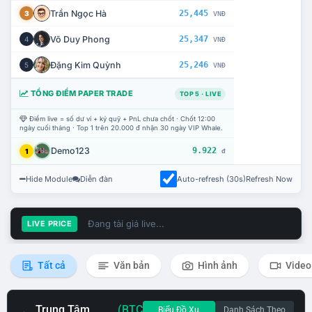
Trần Ngọc Hà
25,445
3
VNĐ
Võ Duy Phong
25,347
4
VNĐ
Đặng Kim Quỳnh
25,246
5
VNĐ
TỔNG ĐIỂM PAPER TRADE
TOP 5 · LIVE
Điểm live = số dư ví + ký quỹ + PnL chưa chốt · Chốt 12:00
ngày cuối tháng · Top 1 trên 20.000 đ nhận 30 ngày VIP Whale.
Demo123
9.922
1
đ
Hide Module
Diễn đàn
Auto-refresh (30s)
Refresh Now
Đang tải giá live...
LIVE PRICE
Tất cả
Văn bản
Hình ảnh
Video
Trung Tâm
(BTC
Biểu Đồ Xu
Danh Sách Theo