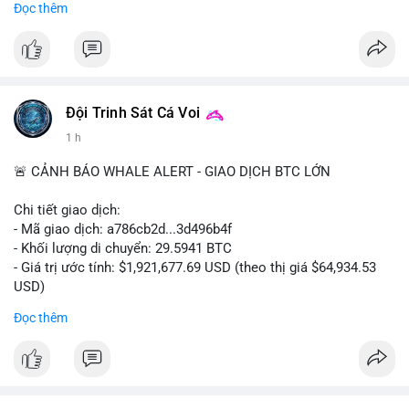
Đọc thêm
dịch Spot.
#binance
#btc
#cryptonews
#bitcoin
#futures
$btc
Đội Trinh Sát Cá Voi
#vlikevn
#titanbot
1 h
📰 Nguồn: Cointelegraph
🚨 CẢNH BÁO WHALE ALERT - GIAO DỊCH BTC LỚN
Chi tiết giao dịch:
- Mã giao dịch: a786cb2d...3d496b4f
- Khối lượng di chuyển: 29.5941 BTC
- Giá trị ước tính: $1,921,677.69 USD (theo thị giá $64,934.53
USD)
- Thời gian: 11:19:59 2026-08-07 UTC
Đọc thêm
Nhận định phân tích: Giao dịch gần 30 BTC trị giá gần 2 triệu
USD được thực hiện trong một khối chưa xác nhận cho thấy
dấu hiệu di chuyển vốn có chủ đích. Với khối lượng này, khả
năng cao cá voi đang tái phân bổ tài sản sang ví lạnh để tích