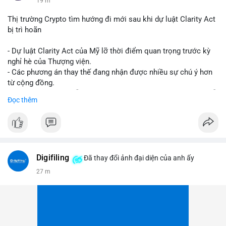
19 m
Thị trường Crypto tìm hướng đi mới sau khi dự luật Clarity Act
bị trì hoãn
- Dự luật Clarity Act của Mỹ lỡ thời điểm quan trọng trước kỳ
nghỉ hè của Thượng viện.
- Các phương án thay thế đang nhận được nhiều sự chú ý hơn
từ cộng đồng.
- Thị trường crypto vẫn tiếp tục vận động bất chấp sự chậm trễ
Đọc thêm
về pháp lý.
#binancesquare
#cryptonews
#regulation
#uspolitics
$btc $eth
Digifiling
Đã thay đổi ảnh đại diện của anh ấy
#vlikevn
#titanbot
27 m
📰 Nguồn: CoinDesk