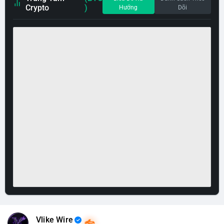
Crypto
)
Hướng
Dõi
Vlike Wire