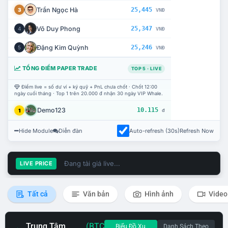
Trần Ngọc Hà
25,445
3
VNĐ
Võ Duy Phong
25,347
4
VNĐ
Đặng Kim Quỳnh
25,246
5
VNĐ
TỔNG ĐIỂM PAPER TRADE
TOP 5 · LIVE
Điểm live = số dư ví + ký quỹ + PnL chưa chốt · Chốt 12:00
ngày cuối tháng · Top 1 trên 20.000 đ nhận 30 ngày VIP Whale.
Demo123
10.115
1
đ
Hide Module
Diễn đàn
Auto-refresh (30s)
Refresh Now
Đang tải giá live...
LIVE PRICE
Tất cả
Văn bản
Hình ảnh
Video
Trung Tâm
(BTC
Biểu Đồ Xu
Danh Sách Theo