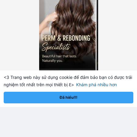
<3 Trang web này sử dụng cookie để đảm bảo bạn có được trải
nghiệm tốt nhất trên mọi thiết bị ℇ>
Khám phá nhiều hơn
Solana
BNB
1,930.97
$73.94
$
+1.39%
SOL
+0.78%
BNB
Đã hiểu!!!
Tải nhiều bài viết hơn