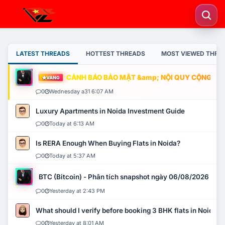
LATEST THREADS
HOTTEST THREADS
MOST VIEWED THRE
CẢNH BÁO BẢO MẬT &amp; NỘI QUY CỘNG ĐỒNG
VÀNG
0
Wednesday a31 6:07 AM
Luxury Apartments in Noida Investment Guide
0
Today at 6:13 AM
Is RERA Enough When Buying Flats in Noida?
0
Today at 5:37 AM
BTC (Bitcoin) - Phân tích snapshot ngày 06/08/2026
0
Yesterday at 2:43 PM
What should I verify before booking 3 BHK flats in Noida?
0
Yesterday at 8:01 AM