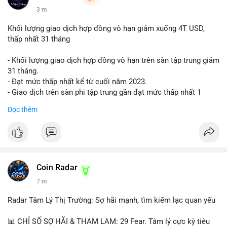
3 m
Khối lượng giao dịch hợp đồng vô hạn giảm xuống 4T USD,
thấp nhất 31 tháng
- Khối lượng giao dịch hợp đồng vô hạn trên sàn tập trung giảm
31 tháng.
- Đạt mức thấp nhất kể từ cuối năm 2023.
- Giao dịch trên sàn phi tập trung gần đạt mức thấp nhất 1
năm.
Đọc thêm
#binancesquare
#cryptonews
#cex
#futures
$btc $eth
#vlikevn
#titanbot
Coin Radar
7 m
📰 Nguồn: Cointelegraph
Radar Tâm Lý Thị Trường: Sợ hãi mạnh, tìm kiếm lạc quan yếu
📊 CHỈ SỐ SỢ HÃI & THAM LAM: 29 Fear. Tâm lý cực kỳ tiêu