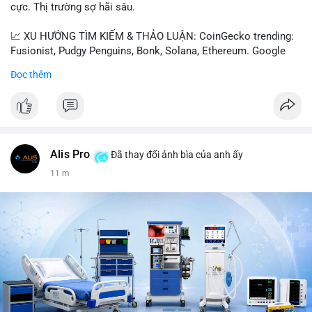
cực. Thị trường sợ hãi sâu.
📈 XU HƯỚNG TÌM KIẾM & THẢO LUẬN: CoinGecko trending:
Fusionist, Pudgy Penguins, Bonk, Solana, Ethereum. Google
Trends Việt Nam: vietnam vs cambodia, cà phê, thành lộc, hồ
Đọc thêm
tiêu, vũ khí hạt nhân, đội tuyển Brasil, cúp U20 Châu Á.
LunarCrush trending: Ethereum, Solana, Taylor Swift, Tesla,
UFC 310, Premier League, Champions League, NCAA Football,
Dogecoin, LeBron James, Andreessen Horowitz, NFL,
Polkadot, Real Madrid, Beyoncé, Microsoft, UFC 311, Chainlink,
MrBeast, Google. Binance Square: nhiều post về lệnh long, lợi
Alis Pro
Đã thay đổi ảnh bìa của anh ấy
nhuận, $HFT/$SKYAI, $RIVER, $WLD, $ALLO, Top trader 30
12 m
ngày, POV Binancian, bình nước Binance, sân khấu, chia sẻ trải
nghiệm.
💬 DÒNG CHẢY TIN TỨC & TRUYỀN THÔNG: Telegram
CoinTelegraph: Saylor nói Bitcoin không cần rõ ràng, Mỹ cần
rõ ràng; CEX futures volume giảm xuống $4 tỷ trong tháng 7,
thấp nhất từ tháng 12/2023; Prophet Market ra mắt thị trường
dự đoán human vs AI; Trump nói crypto làเรื่อง lớn, người dùng
Bitcoin giảm áp lực cho đồng đô la; Thượng viện Mỹ đẩy lại bỏ