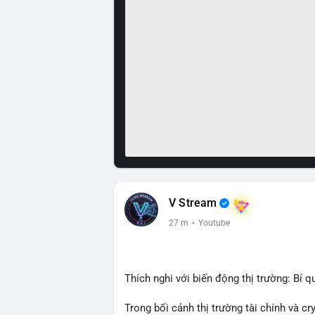
V Stream
27 m
·
Youtube
Thích nghi với biến động thị trường: Bí q
Trong bối cảnh thị trường tài chính và c