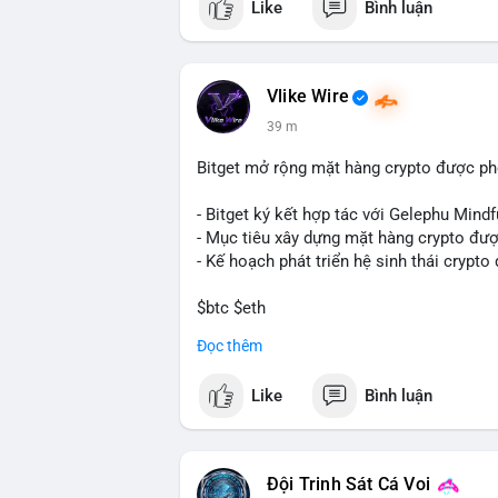
Like
Bình luận
Vlike Wire
39 m
Bitget mở rộng mặt hàng crypto được ph
- Bitget ký kết hợp tác với Gelephu Mindf
- Mục tiêu xây dựng mặt hàng crypto đượ
- Kế hoạch phát triển hệ sinh thái crypto
$btc $eth
Đọc thêm
#vlikevn
#titanbot
Like
Bình luận
📰 Nguồn: Cointelegraph
Đội Trinh Sát Cá Voi