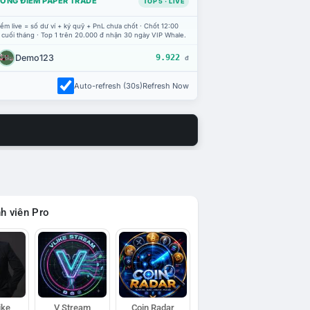
ỔNG ĐIỂM PAPER TRADE
TOP 5 · LIVE
ểm live = số dư ví + ký quỹ + PnL chưa chốt · Chốt 12:00
 cuối tháng · Top 1 trên 20.000 đ nhận 30 ngày VIP Whale.
Demo123
9.922
đ
Auto-refresh (30s)
Refresh Now
h viên Pro
ike
V Stream
Coin Radar