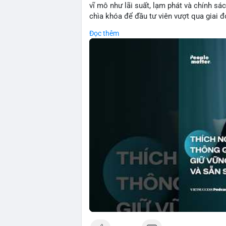
vĩ mô như lãi suất, lạm phát và chính sách
chìa khóa để đầu tư viên vượt qua giai 
với những dao động ngắn hạn, các nhà đ
Đọc thêm
cơ bản, phân배 tài sản hợp lý và kiên持 t
giảm rủi ro mà còn tạo điều kiện để tận 
🎥 Xem video trực tiếp tại:
Nguồn: VIETSUCCESS