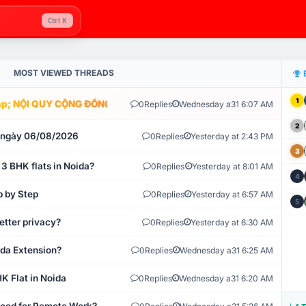
Ctrl K
MOST VIEWED THREADS
1
; NỘI QUY CỘNG ĐỒNG VLIKE.VN: HỆ THỐNG GIÁM SÁT TỰ ĐỘNG V
0
Replies
Wednesday a31 6:07 AM
2
t ngày 06/08/2026
0
Replies
Yesterday at 2:43 PM
3
 3 BHK flats in Noida?
0
Replies
Yesterday at 8:01 AM
4
p by Step
0
Replies
Yesterday at 6:57 AM
5
etter privacy?
0
Replies
Yesterday at 6:30 AM
ida Extension?
0
Replies
Wednesday a31 6:25 AM
K Flat in Noida
0
Replies
Wednesday a31 6:20 AM