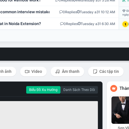
 Good for Remote Work?
0
Replies
Wednesday a31 5:26 AM
T
Đi
 common interview mistakes?
0
Replies
Tuesday a31 10:12 AM
ngày
at in Noida Extension?
0
Replies
Tuesday a31 6:30 AM
1
nh ảnh
Video
Âm thanh
Các tập tin
Thàn
Biểu Đồ Xu Hướng
Danh Sách Theo Dõi
Sơn Vl