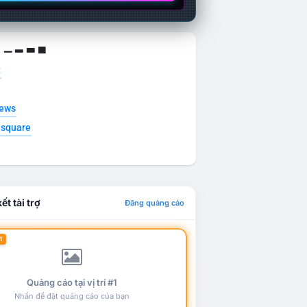
g ▁ ▂ ▃ ▄
t
news
esquare
ết tài trợ
Đăng quảng cáo
1
Quảng cáo tại vị trí #1
Nhấn để đặt quảng cáo của bạn