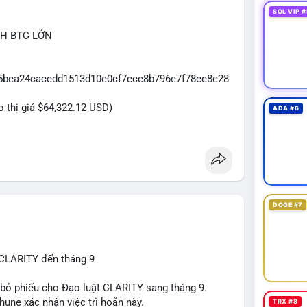
SOL VIP #
CH BTC LỚN
065bea24cacedd1513d10e0cf7ece8b796e7f78ee8e28
eo thị giá $64,322.12 USD)
ADA #6
DOGE #7
 CLARITY đến tháng 9
n bỏ phiếu cho Đạo luật CLARITY sang tháng 9.
une xác nhận việc trì hoãn này.
TRX #8