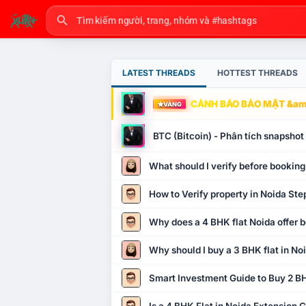
LATEST THREADS
HOTTEST THREADS
CẢNH BÁO BẢO MẬT &amp
VÀNG
BTC (Bitcoin) - Phân tích snapsho
What should I verify before booking
How to Verify property in Noida Ste
Why does a 4 BHK flat Noida offer b
Why should I buy a 3 BHK flat in No
Smart Investment Guide to Buy 2 BH