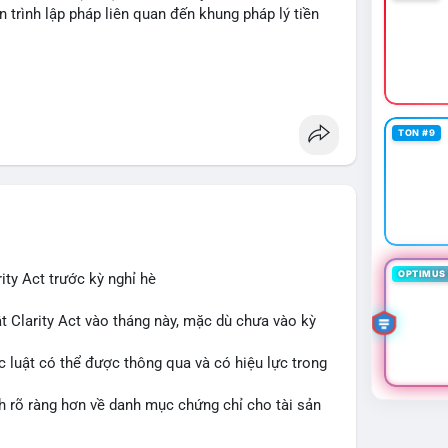
n trình lập pháp liên quan đến khung pháp lý tiền
TON #9
OPTIMUS 
ity Act trước kỳ nghỉ hè
t Clarity Act vào tháng này, mặc dù chưa vào kỳ
c luật có thể được thông qua và có hiệu lực trong
nh rõ ràng hơn về danh mục chứng chỉ cho tài sản
 tưởng của nhà đầu tư và phát triển thị trường