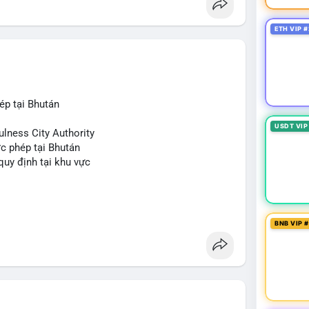
ETH VIP #
ép tại Bhután
USDT VIP
ulness City Authority
c phép tại Bhután
 quy định tại khu vực
BNB VIP 