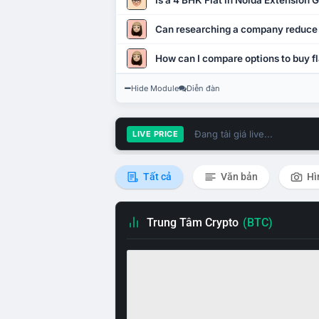
Is a 4 BHK Flat in Noida Extension
Can researching a company reduce
How can I compare options to buy fl
Hide Module
Diễn đàn
Đang tải giá live...
LIVE PRICE
Tất cả
Văn bản
Hì
Trung Tâm Crypto
(BTC)