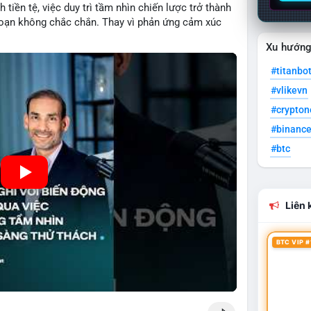
 tiền tệ, việc duy trì tầm nhìn chiến lược trở thành
đoạn không chắc chắn. Thay vì phản ứng cảm xúc
ầu tư thành công thường tập trung vào nguyên tắc
Xu hướn
heo kế hoạch đã định. Điều này không chỉ giúp
dụng cơ hội khi thị trường phục hồi.
#titanbo
#vlikevn
#crypto
#binanc
#btc
Liên k
BTC VIP #