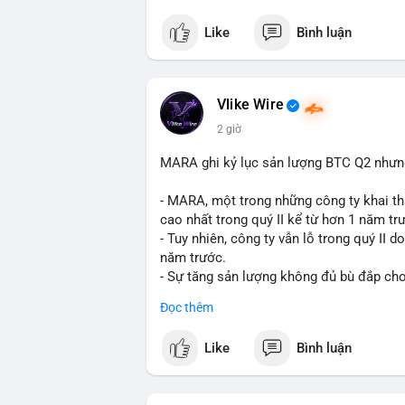
crypto tại Mỹ.
Like
Bình luận
$btc $eth
#vlikevn
#titanbot
Vlike Wire
2 giờ
📰 Nguồn: CoinDesk
MARA ghi kỷ lục sản lượng BTC Q2 nhưng 
- MARA, một trong những công ty khai th
cao nhất trong quý II kể từ hơn 1 năm tr
- Tuy nhiên, công ty vẫn lỗ trong quý II 
năm trước.
- Sự tăng sản lượng không đủ bù đắp cho 
tiếp đến doanh thu và lợi nhuận.
Đọc thêm
$btc
#btc
Like
Bình luận
#vlikevn
#titanbot