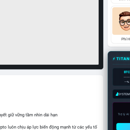
Phí 
⚡ TITA
BTC
----
--%
SYSTEM:
uyết giữ vững tầm nhìn dài hạn
Trợ lý A
rypto luôn chịu áp lực biến động mạnh từ các yếu tố