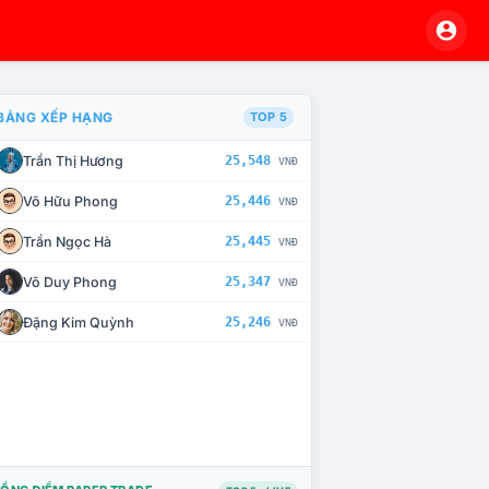
BẢNG XẾP HẠNG
TOP 5
Trần Thị Hương
25,548
VNĐ
À CHẾ TÀI XỬ LÝ VI PHẠM
Võ Hữu Phong
25,446
VNĐ
Trần Ngọc Hà
25,445
VNĐ
Võ Duy Phong
25,347
VNĐ
Đặng Kim Quỳnh
25,246
VNĐ