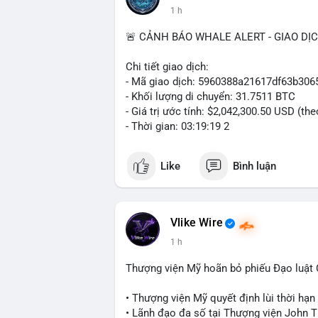
1 h
🚨 CẢNH BÁO WHALE ALERT - GIAO DỊ
Chi tiết giao dịch:
- Mã giao dịch: 5960388a21617df63b3
- Khối lượng di chuyển: 31.7511 BTC
- Giá trị ước tính: $2,042,300.50 USD (th
- Thời gian: 03:19:19 2
Like
Bình luận
Vlike Wire
1 h
Thượng viện Mỹ hoãn bỏ phiếu Đạo luật
• Thượng viện Mỹ quyết định lùi thời hạ
• Lãnh đạo đa số tại Thượng viện John Th