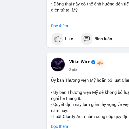
• Động thái này có thể ảnh hưởng đến tiế
điện tử tại Mỹ.
$btc $eth
Đọc thêm
#vlikevn
#titanbot
Like
Bình luận
📰 Nguồn: Cointelegraph
Vlike Wire
2 giờ
Ủy ban Thượng viện Mỹ hoãn bỏ luật Clar
- Ủy ban Thượng viện Mỹ sẽ không bỏ luậ
nghỉ hè tháng 8.
- Quyết định này làm giảm hy vọng về việ
năm nay.
- Luật Clarity Act nhằm cung cấp quy đị
số tại Mỹ.
Đọc thêm
- Sự trì hoãn có thể ảnh hưởng đến sự tin