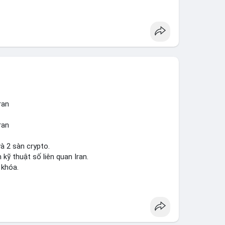
ợt bậc này? Hãy cùng theo dõi các phân tích
cầu thị trường trong thời gian tới.
ran
ran
à 2 sàn crypto.
 kỹ thuật số liên quan Iran.
 khóa.
tăng áp lực pháp lý.
sanctions
#iran