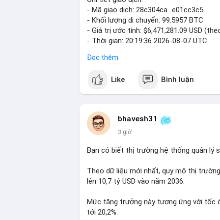
- Mã giao dịch: 28c304ca...e01cc3c5
- Khối lượng di chuyển: 99.5957 BTC
- Giá trị ước tính: $6,471,281.09 USD (the
- Thời gian: 20:19:36 2026-08-07 UTC
Đọc thêm
Nhận định phân tích: Khối lượng 99.6 BTC 
dấu hiệu chuyển tiền quy mô lớn. Với mứ
Like
Bình luận
gặp ở hai kịch bản: cá voi nạp lên sàn g
chuyển sang ví lạnh nhằm tích lũy dài hạ
thận trọng, giới đầu tư theo dõi sát dòn
BTC vào ví nóng sàn, khả năng cao là động
bhavesh31
hoạt động, đó là tín hiệu gom hàng chiến
3 giờ
Lời khuyên: Nhà đầu tư nhỏ lẻ nên quan s
Bạn có biết thị trường hệ thống quản lý
tránh hành động theo cảm xúc. Xác minh đ
lệnh, ưu tiên quản trị rủi ro trong giai đ
Theo dữ liệu mới nhất, quy mô thị trườn
lên 10,7 tỷ USD vào năm 2036.
#99dot6btc
#capvoichuyentien
#vilanhti
Mức tăng trưởng này tương ứng với tốc 
tới 20,2%.