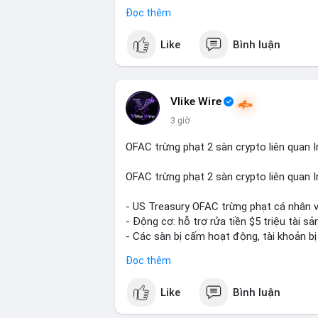
Đọc thêm
Điều gì đang thúc đẩy sự tăng trưởng vư
chuyên sâu về xu hướng công nghệ và nhu 
Like
Bình luận
Vlike Wire
3 giờ
OFAC trừng phạt 2 sàn crypto liên quan I
OFAC trừng phạt 2 sàn crypto liên quan I
- US Treasury OFAC trừng phạt cá nhân v
- Động cơ: hỗ trợ rửa tiền $5 triệu tài sản
- Các sàn bị cấm hoạt động, tài khoản bị
- Tác động: rủi ro cho thị trường crypto, 
Đọc thêm
#binancesquare
#cryptonews
#ofac
#us
Like
Bình luận
$btc $eth