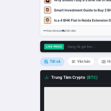
Why should I buy a 3 BHK flat in No
Smart Investment Guide to Buy 2 BH
Is a 4 BHK Flat in Noida Extension
Hide Module
Diễn đàn
Đang tải giá live...
LIVE PRICE
Tất cả
Văn bản
Hì
Trung Tâm Crypto
(BTC)