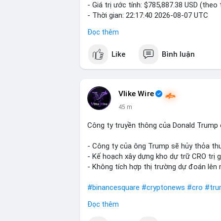
- Giá trị ước tính: $785,887.38 USD (theo 
- Thời gian: 22:17:40 2026-08-07 UTC
Đọc thêm
Nhận định phân tích hành vi của Cá voi d
đương gần 786 nghìn USD được di chuyển
Like
Bình luận
giá $64,909.56 đang nằm gần vùng kháng 
chuẩn bị thanh khoản để bán ra, hoặc tái
giao dịch. Việc di chuyển một phần nhỏ 
thanh khoản thị trường trước khi có hàn
Vlike Wire
45 m
Lời khuyên cho nhà đầu tư nhỏ lẻ: Theo dõ
nguồn. Khối lượng này chưa đủ tạo áp lự
Công ty truyền thông của Donald Trump 
dịch tương tự trong 24 giờ tới, khả năng
mục hợp lý, tránh FOMO mua đuổi ở vùng g
- Công ty của ông Trump sẽ hủy thỏa thu
- Kế hoạch xây dựng kho dự trữ CRO trị gi
#12dot1btc
#786kusd
#dichuyenvinuong
- Không tích hợp thị trường dự đoán lên 
#binancesquare
#cryptonews
#cro
#tr
Đọc thêm
$cro