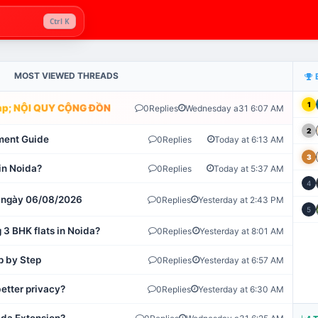
Ctrl K
MOST VIEWED THREADS
1
; NỘI QUY CỘNG ĐỒNG VLIKE.VN: HỆ THỐNG GIÁM SÁT TỰ ĐỘNG 
0
Replies
Wednesday a31 6:07 AM
2
ment Guide
0
Replies
Today at 6:13 AM
3
in Noida?
0
Replies
Today at 5:37 AM
4
ot ngày 06/08/2026
0
Replies
Yesterday at 2:43 PM
5
 3 BHK flats in Noida?
0
Replies
Yesterday at 8:01 AM
p by Step
0
Replies
Yesterday at 6:57 AM
etter privacy?
0
Replies
Yesterday at 6:30 AM