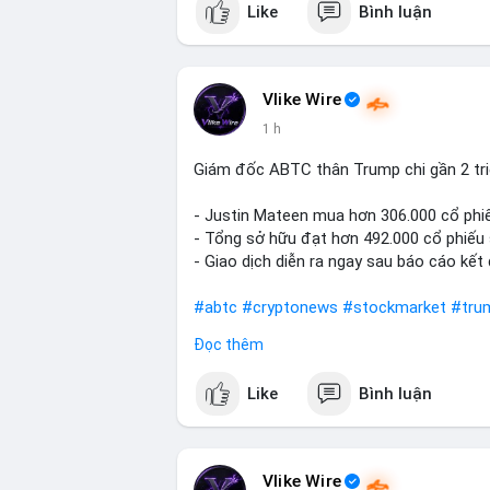
Like
Bình luận
#vlikevn
#titanbot
📰 Nguồn: Cointelegraph
Vlike Wire
1 h
Giám đốc ABTC thân Trump chi gần 2 tr
- Justin Mateen mua hơn 306.000 cổ phi
- Tổng sở hữu đạt hơn 492.000 cổ phiếu
- Giao dịch diễn ra ngay sau báo cáo kết
#abtc
#cryptonews
#stockmarket
#tru
Đọc thêm
$btc $eth
Like
Bình luận
#vlikevn
#titanbot
📰 Nguồn: CoinDesk
Vlike Wire