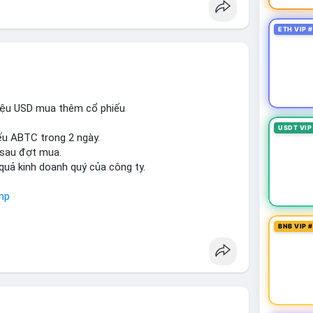
ETH VIP 
iệu USD mua thêm cổ phiếu
USDT VIP
ếu ABTC trong 2 ngày.
 sau đợt mua.
 quả kinh doanh quý của công ty.
mp
BNB VIP 