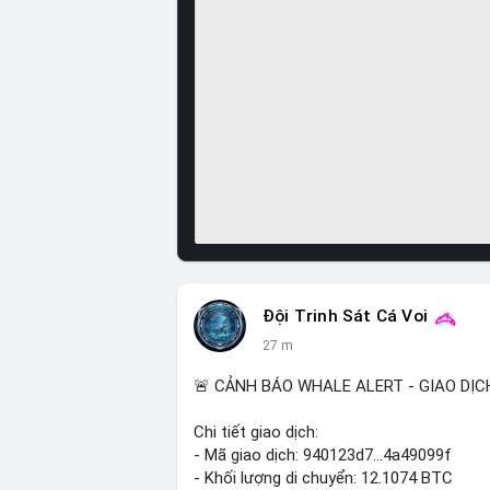
Đội Trinh Sát Cá Voi
27 m
🚨 CẢNH BÁO WHALE ALERT - GIAO DỊC
Chi tiết giao dịch:
- Mã giao dịch: 940123d7...4a49099f
- Khối lượng di chuyển: 12.1074 BTC