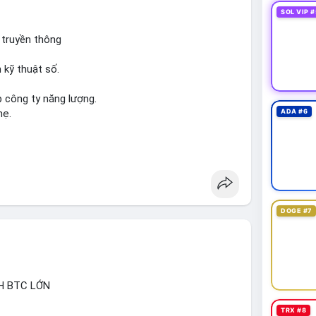
SOL VIP #
 truyền thông
 kỹ thuật số.
p công ty năng lượng.
hẹ.
ADA #6
DOGE #7
H BTC LỚN
TRX #8