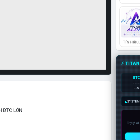
Tín Hiệu
⚡ TITA
BT
----
--%
SYSTEM:
H BTC LỚN
Trợ lý A