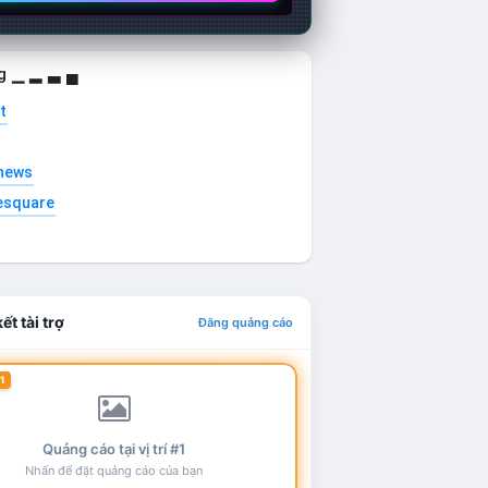
g ▁ ▂ ▃ ▄
t
news
esquare
ết tài trợ
Đăng quảng cáo
1
Quảng cáo tại vị trí #1
Nhấn để đặt quảng cáo của bạn