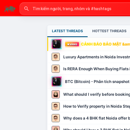
LATEST THREADS
HOTTEST THREADS
CẢNH BÁO BẢO MẬT &amp
VÀNG
Luxury Apartments in Noida Invest
Is RERA Enough When Buying Flats 
BTC (Bitcoin) - Phân tích snapsh
What should I verify before booking
How to Verify property in Noida Ste
Why does a 4 BHK flat Noida offer b