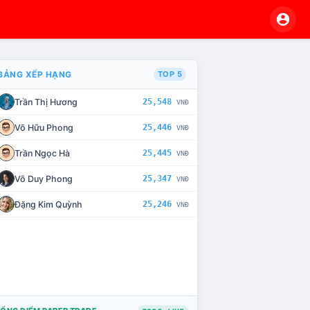
BẢNG XẾP HẠNG
TOP 5
Trần Thị Hương
25,548
VNĐ
VÀ CHẾ TÀI XỬ LÝ VI PHẠM
Võ Hữu Phong
25,446
VNĐ
Trần Ngọc Hà
25,445
VNĐ
Võ Duy Phong
25,347
VNĐ
Đặng Kim Quỳnh
25,246
VNĐ