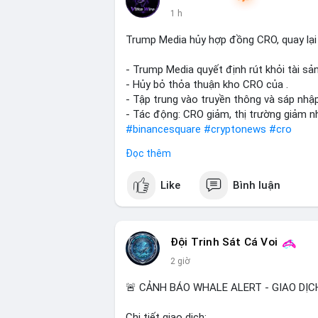
1 h
Trump Media hủy hợp đồng CRO, quay lại
- Trump Media quyết định rút khỏi tài sản
- Hủy bỏ thỏa thuận kho CRO của .
- Tập trung vào truyền thông và sáp nhậ
- Tác động: CRO giảm, thị trường giảm n
#binancesquare
#cryptonews
#cro
Đọc thêm
$cro
Like
Bình luận
#vlikevn
#titanbot
📰 Nguồn: CoinDesk
Đội Trinh Sát Cá Voi
2 giờ
🚨 CẢNH BÁO WHALE ALERT - GIAO DỊC
Chi tiết giao dịch: