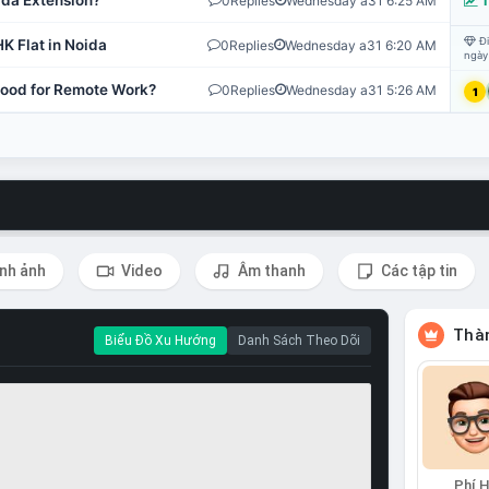
ida Extension?
0
Replies
Wednesday a31 6:25 AM
T
Đi
K Flat in Noida
0
Replies
Wednesday a31 6:20 AM
ngày
 Good for Remote Work?
0
Replies
Wednesday a31 5:26 AM
1
nh ảnh
Video
Âm thanh
Các tập tin
Thàn
Biểu Đồ Xu Hướng
Danh Sách Theo Dõi
Phí 