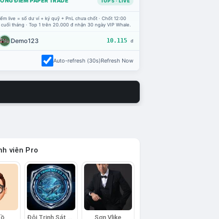
ỔNG ĐIỂM PAPER TRADE
TOP 5 · LIVE
ểm live = số dư ví + ký quỹ + PnL chưa chốt · Chốt 12:00
 cuối tháng · Top 1 trên 20.000 đ nhận 30 ngày VIP Whale.
Demo123
10.115
đ
Auto-refresh (30s)
Refresh Now
h viên Pro
Hồ
Đội Trinh Sát Cá Voi
Sơn Vlike