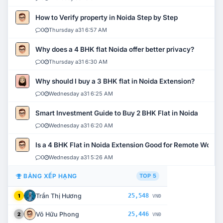
How to Verify property in Noida Step by Step
0
Thursday a31 6:57 AM
Why does a 4 BHK flat Noida offer better privacy?
0
Thursday a31 6:30 AM
Why should I buy a 3 BHK flat in Noida Extension?
0
Wednesday a31 6:25 AM
Smart Investment Guide to Buy 2 BHK Flat in Noida
0
Wednesday a31 6:20 AM
Is a 4 BHK Flat in Noida Extension Good for Remote Work?
0
Wednesday a31 5:26 AM
BẢNG XẾP HẠNG
TOP 5
Trần Thị Hương
25,548
1
VNĐ
Võ Hữu Phong
25,446
2
VNĐ