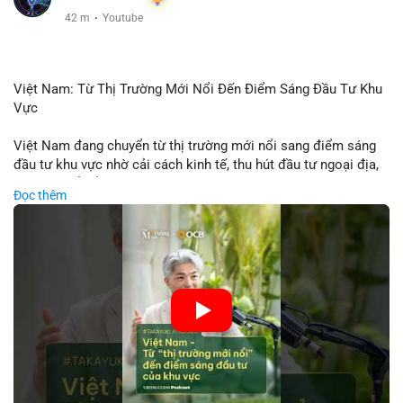
42 m
·
Youtube
Việt Nam: Từ Thị Trường Mới Nổi Đến Điểm Sáng Đầu Tư Khu
Vực
Việt Nam đang chuyển từ thị trường mới nổi sang điểm sáng
đầu tư khu vực nhờ cải cách kinh tế, thu hút đầu tư ngoại địa,
và phát triển ẩm thực, du lịch. Biến động thị trường này tạo cơ
Đọc thêm
hội cho nhà đầu tư lặp lại mô hình thành công của các quốc
gia đang phát triển. Nền tảng crypto tại Việt Nam cũng tăng
trưởng nhờ chính sách ổn định và sự quan tâm từ nhà đầu tư
toàn cầu.
🎥 Xem video trực tiếp tại:
Nguồn: VIETSUCCESS