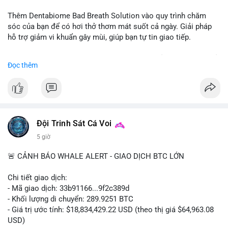
📰 Nguồn: CoinDesk
Thêm Dentabiome Bad Breath Solution vào quy trình chăm
sóc của bạn để có hơi thở thơm mát suốt cả ngày. Giải pháp
hỗ trợ giảm vi khuẩn gây mùi, giúp bạn tự tin giao tiếp.
Bắt đầu ngay hôm nay với bước chăm sóc nhỏ nhưng hiệu quả
Đọc thêm
lớn cho nụ cười khỏe mạnh.
#dentabiome
#badbreathsolution
#hoithothommat
#chamsocrangmieng
#suckhoerangmieng
#nucuoitutin
Đội Trinh Sát Cá Voi
5 giờ
🚨 CẢNH BÁO WHALE ALERT - GIAO DỊCH BTC LỚN
Chi tiết giao dịch:
- Mã giao dịch: 33b91166...9f2c389d
- Khối lượng di chuyển: 289.9251 BTC
- Giá trị ước tính: $18,834,429.22 USD (theo thị giá $64,963.08
USD)