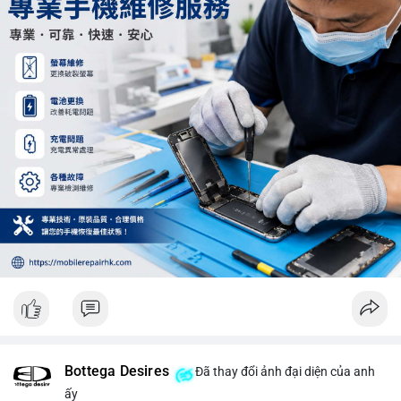
Khối lượng 12.29 BTC chưa đủ tạo áp lực bán lớn, không cần
hoảng loạn. Theo dõi sát dòng tiền đổ vào sàn giao dịch tập
trung trong 24 giờ tới.
#12dot29btc
#vilanh
#tichluydaihan
#phienau
#btcmempool
Bottega Desires
Đã thay đổi ảnh đại diện của anh
ấy