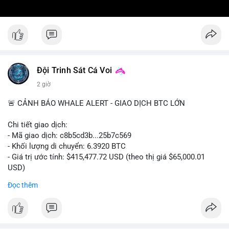
Đội Trinh Sát Cá Voi
2 giờ
🚨 CẢNH BÁO WHALE ALERT - GIAO DỊCH BTC LỚN
Chi tiết giao dịch:
- Mã giao dịch: c8b5cd3b...25b7c569
- Khối lượng di chuyển: 6.3920 BTC
- Giá trị ước tính: $415,477.72 USD (theo thị giá $65,000.01
USD)
- Thời gian: 11:19:49 2026-08-08 UTC
Đọc thêm
Nhận định phân tích: Giao dịch 6.3920 BTC trị giá hơn 415
nghìn USD được xác nhận trong mempool, mức chuyển động
trung bình lớn, chưa đủ tạo áp lực bán trực tiếp nhưng phản