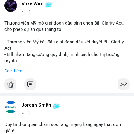
Vlike Wire
3 giờ
Thượng viện Mỹ mở giai đoạn đầu bình chọn Bill Clarity Act,
cho phép dự án qua tháng tới
- Thượng viện Mỹ bắt đầu giai đoạn đầu xét duyệt Bill Clarity
Act.
- Bill nhằm tăng cường quy định, minh bạch cho thị trường
crypto.
- Đạt 60 phiếu cần thiết để tiến tới tháng tới.
Đọc thêm
- Bill có thể ảnh hưởng pháp lý, hoạt động của các đồng tiền kỹ
thuật số.
#binancesquare
#cryptonews
#regulation
#ussenate
#clarityact
Jordan Smith
$btc $eth
4 giờ
#vlikevn
#titanbot
Duy trì thói quen chăm sóc răng miệng hằng ngày thật đơn
giản!