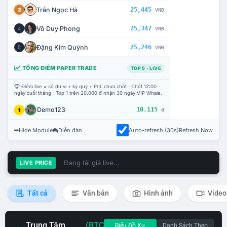
Trần Ngọc Hà
25,445
3
VNĐ
Võ Duy Phong
25,347
4
VNĐ
Đặng Kim Quỳnh
25,246
5
VNĐ
TỔNG ĐIỂM PAPER TRADE
TOP 5 · LIVE
Điểm live = số dư ví + ký quỹ + PnL chưa chốt · Chốt 12:00
ngày cuối tháng · Top 1 trên 20.000 đ nhận 30 ngày VIP Whale.
Demo123
10.115
1
đ
Hide Module
Diễn đàn
Auto-refresh (30s)
Refresh Now
Đang tải giá live...
LIVE PRICE
Tất cả
Văn bản
Hình ảnh
Video
Trung Tâm
(BTC
Biểu Đồ Xu
Danh Sách Theo