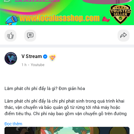
V Stream
1 h
·
Youtube
Lâm phát chi phí đẩy là gì? Đơn giản hóa
Lâm phát chi phí đẩy là chi phí phát sinh trong quá trình khai
thác, vận chuyển và bảo quản gỗ từ rừng tới nhà máy hoặc
điểm tiêu thụ. Chi phí này bao gồm vận chuyển gỗ trên đường
bộ, đường thủy hoặc đường ray, phụ thuộc vào khoảng cách và
Đọc thêm
điều kiện địa hình. Việc hiểu rõ chi phí đẩy giúp doanh nghiệp
lâm nghiệp tối ưu hoá chuỗi cung ứng và kiểm soát lợi nhuận.