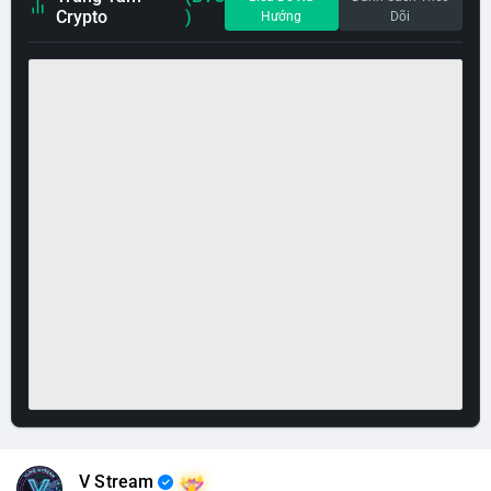
Crypto
)
Hướng
Dõi
V Stream