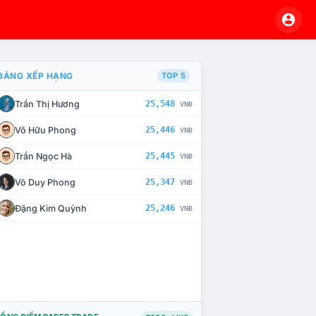
BẢNG XẾP HẠNG
TOP 5
Trần Thị Hương
25,548
VNĐ
À CHẾ TÀI XỬ LÝ VI PHẠM
Võ Hữu Phong
25,446
VNĐ
Trần Ngọc Hà
25,445
VNĐ
Võ Duy Phong
25,347
VNĐ
Đặng Kim Quỳnh
25,246
VNĐ