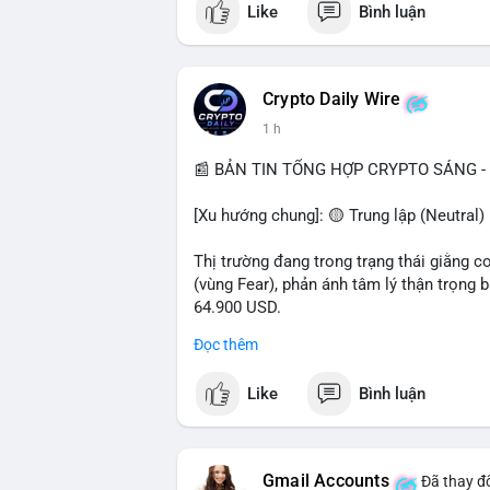
Like
Bình luận
$btc $eth $sol $xrp
#vlikevn
#titanbot
Crypto Daily Wire
1 h
📰 Nguồn: Decrypt
📰 BẢN TIN TỔNG HỢP CRYPTO SÁNG - 
[Xu hướng chung]: 🟡 Trung lập (Neutral) 
Thị trường đang trong trạng thái giằng c
(vùng Fear), phản ánh tâm lý thận trọng
64.900 USD.
Đọc thêm
- Thị trường & Giá cả: Hoạt động cá voi 
nhận trong 24h qua, tổng trị giá hơn 23,6
Like
Bình luận
BTC (5,89 triệu USD) và 89,97 BTC (5,82 
cấu danh mục. Tuy nhiên, funding rate B
triệu USD, cho thấy đòn bẩy đang được k
Gmail Accounts
Đã thay đổ