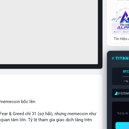
Tín Hiệu
⚡ TITA
BTC
----
--%
SYSTEM:
, memecoin bốc lên
ear & Greed chỉ 31 (sợ hãi), nhưng memecoin như
Trợ lý A
an tâm lớn. Tỷ lệ tham gia giao dịch tăng trên