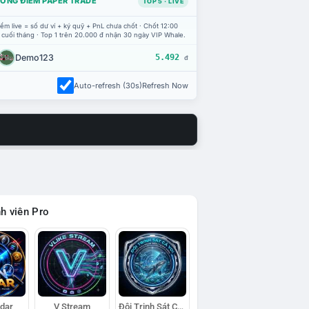
ỔNG ĐIỂM PAPER TRADE
TOP 5 · LIVE
ểm live = số dư ví + ký quỹ + PnL chưa chốt · Chốt 12:00
 cuối tháng · Top 1 trên 20.000 đ nhận 30 ngày VIP Whale.
Demo123
5.492
đ
Auto-refresh (30s)
Refresh Now
h viên Pro
adar
V Stream
Đội Trinh Sát Cá Voi