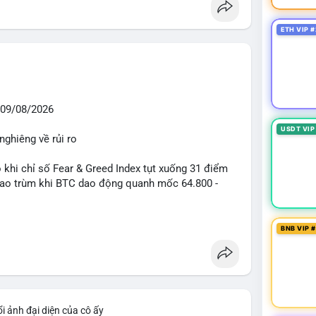
ETH VIP #
09/08/2026
USDT VIP
nghiêng về rủi ro
o khi chỉ số Fear & Greed Index tụt xuống 31 điểm
 bao trùm khi BTC dao động quanh mốc 64.800 -
diễn ra mạnh mẽ với 7 giao dịch BTC lớn được ghi
BNB VIP 
 triệu USD. Đáng chú ý nhất là lệnh chuyển 90,94
triệu USD), cho thấy các tổ chức lớn đang tái cơ
TC chỉ ở mức 0,0043% với tổng thanh lý 24h đạt 6,16
iểm soát tốt.
i ảnh đại diện của cô ấy