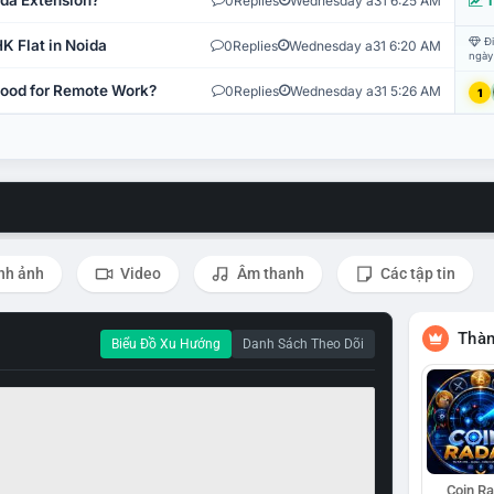
ida Extension?
0
Replies
Wednesday a31 6:25 AM
T
Đi
K Flat in Noida
0
Replies
Wednesday a31 6:20 AM
ngày
 Good for Remote Work?
0
Replies
Wednesday a31 5:26 AM
1
nh ảnh
Video
Âm thanh
Các tập tin
Thàn
Biểu Đồ Xu Hướng
Danh Sách Theo Dõi
Coin R