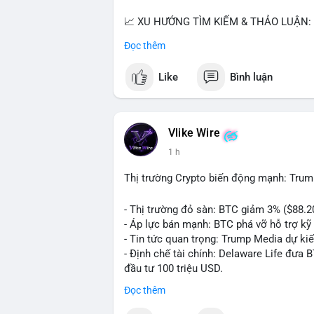
📈 XU HƯỚNG TÌM KIẾM & THẢO LUẬN: T
nhiều trong tìm kiếm Việt Nam và quốc tế
Đọc thêm
đề hấp dẫn. Bàn tán về SPCX và SAGA cũ
Like
Bình luận
💬 DÒNG CHẢY TIN TỨC & TRUYỀN THÔNG:
ngồi ăn ở khách sạn 5*" (từ bài đăng Bin
token Solana tăng 250% FDV. Cập nhật v
Vlike Wire
💡 NHẬN ĐỊNH & KHUYẾN NGHỊ: Tâm lý th
1 h
xu hướng memecoin và tin tức tích cực (B
cày SPCX và SAGA vẫn cao. Cần theo dõi 
Thị trường Crypto biến động mạnh: Trum
nhân.
- Thị trường đỏ sàn: BTC giảm 3% ($88.2
📊 Nguồn: Radar Tâm Lý Thị Trường
- Áp lực bán mạnh: BTC phá vỡ hỗ trợ kỹ 
- Tin tức quan trọng: Trump Media dự ki
- Định chế tài chính: Delaware Life đưa 
đầu tư 100 triệu USD.
- Pháp lý: CEO Coinbase thúc đẩy khung 
Đọc thêm
#binancesquare
#cryptonews
#btc
#eth