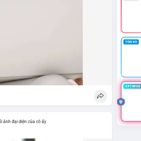
TON #9
OPTIMUS 
i ảnh đại diện của cô ấy