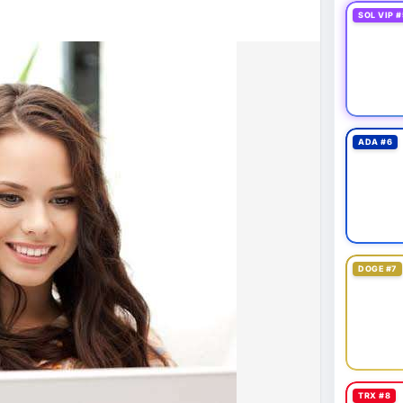
43,06 tỷ USD, gần như đứng yên (tăng 0,14%).
SOL VIP #
 tốc độ tăng trưởng chậm lại. Trong khi đó, tổng
o thấy nhà đầu tư đang giữ tiền mặt chờ đợi.
tning bị rút tiền và đã chặn truy cập từ xa để
 định mới có hiệu lực từ 1/1/2027, yêu cầu tạm dừng
0.000 USD chuyển sang nhà cung cấp nước ngoài
ADA #6
n khai thác thành công 2 block rồi dừng do thiếu
éo dài nhiều giờ.
g trong giai đoạn tích lũy với tâm lý sợ hãi chiếm
ung quản trị rủi ro và chờ đợi tín hiệu rõ ràng hơn
g 4 với 1 tỷ USD) trước khi gia tăng vị thế.
DOGE #7
thời gian của Vlike.vn!
fork
#brazilcryptoregulation
#defitvl
TRX #8