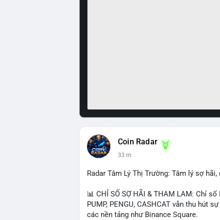
Coin Radar
33 m
Radar Tâm Lý Thị Trường: Tâm lý sợ hãi
📊 CHỈ SỐ SỢ HÃI & THAM LAM: Chỉ số F
PUMP, PENGU, CASHCAT vẫn thu hút sự qu
các nền tảng như Binance Square.