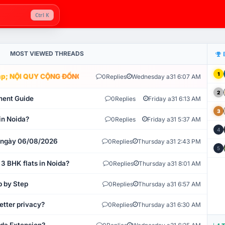
Ctrl K
MOST VIEWED THREADS
1
; NỘI QUY CỘNG ĐỒNG VLIKE.VN: HỆ THỐNG GIÁM SÁT TỰ ĐỘNG V
0
Replies
Wednesday a31 6:07 AM
2
ment Guide
0
Replies
Friday a31 6:13 AM
3
in Noida?
0
Replies
Friday a31 5:37 AM
4
t ngày 06/08/2026
0
Replies
Thursday a31 2:43 PM
5
 3 BHK flats in Noida?
0
Replies
Thursday a31 8:01 AM
p by Step
0
Replies
Thursday a31 6:57 AM
etter privacy?
0
Replies
Thursday a31 6:30 AM