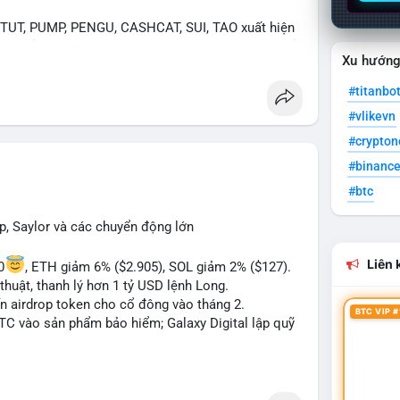
UT, PUMP, PENGU, CASHCAT, SUI, TAO xuất hiện
. Chủ đề "tăng giá nhanh" và "bài toán mới" là chủ
Xu hướn
ng hấp dẫn.
#titanbo
 Bàn tán về "long SAGA", "short SPCX", và "đã
#vlikevn
ance Square). Tin tức về BIP-110 Bitcoin và SKR
ề airdrop MMT và tích hợp BNB Smart Chain.
#crypto
#binanc
ị trường phân cực. Sợ hãi do chỉ số thấp nhưng
#btc
TC ETF, SKR) tạo áp lực lên giá. Rủi ro từ các đề
xu hướng "long" hoặc "short" theo chiến lược cá
p, Saylor và các chuyển động lớn
Liên k
0
, ETH giảm 6% ($2.905), SOL giảm 2% ($127).
thuật, thanh lý hơn 1 tỷ USD lệnh Long.
ến airdrop token cho cổ đông vào tháng 2.
BTC VIP #
BTC vào sản phẩm bảo hiểm; Galaxy Digital lập quỹ
pháp lý tại Davos; Bồ Đào Nha chặn Polymarket.
#sol
#xrp