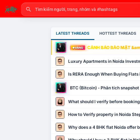
LATEST THREADS
HOTTEST THREADS
CẢNH BÁO BẢO MẬT &amp
VÀNG
Luxury Apartments in Noida Invest
Is RERA Enough When Buying Flats 
BTC (Bitcoin) - Phân tích snapsho
What should I verify before booking
How to Verify property in Noida Ste
Why does a 4 BHK flat Noida offer b