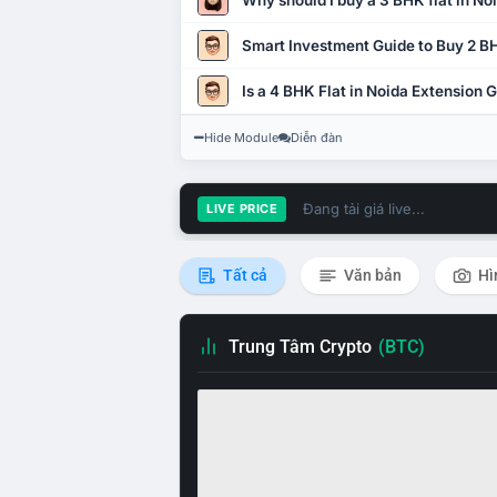
Why should I buy a 3 BHK flat in No
Smart Investment Guide to Buy 2 BH
Is a 4 BHK Flat in Noida Extension
Hide Module
Diễn đàn
Đang tải giá live...
LIVE PRICE
Tất cả
Văn bản
Hì
Trung Tâm Crypto
(BTC)