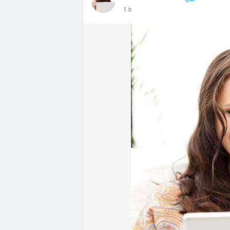
- DeFi & Công nghệ: Tổng TVL DeFi đạt 1
1 h
Ethereum dẫn đầu với 41,85 tỷ USD nhưng
vốn hóa Stablecoin đạt 306,95 tỷ USD, ch
BTCPay Foundation xác nhận các node Ligh
ngăn rủi ro.
- Quy định & Pháp lý: Brazil công bố quy
24h đối với các giao dịch crypto trên 1
hoặc ví tự quản. Fork BIP-110 của Bitcoi
hashpower, khoảng cách giữa các block k
Lời khuyên từ chuyên gia: Thị trường đan
ưu thế. Nhà đầu tư nên tránh FOMO, tập tr
từ dòng vốn ETF (tuần tốt nhất kể từ thán
Xem chi tiết các bài viết đầy đủ tại dòng 
#whalealertbtc
#feargreedindex
#bip110