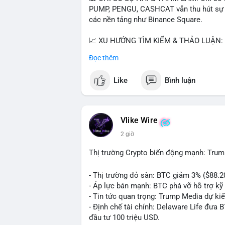
PUMP, PENGU, CASHCAT vẫn thu hút sự qu
các nền tảng như Binance Square.
📈 XU HƯỚNG TÌM KIẾM & THẢO LUẬN: T
nhiều trong tìm kiếm Việt Nam và quốc tế
Đọc thêm
đề hấp dẫn. Bàn tán về SPCX và SAGA cũ
Like
Bình luận
💬 DÒNG CHẢY TIN TỨC & TRUYỀN THÔNG:
ngồi ăn ở khách sạn 5*" (từ bài đăng Bin
token Solana tăng 250% FDV. Cập nhật v
Vlike Wire
💡 NHẬN ĐỊNH & KHUYẾN NGHỊ: Tâm lý th
2 giờ
xu hướng memecoin và tin tức tích cực (B
cày SPCX và SAGA vẫn cao. Cần theo dõi 
Thị trường Crypto biến động mạnh: Trum
nhân.
- Thị trường đỏ sàn: BTC giảm 3% ($88.2
📊 Nguồn: Radar Tâm Lý Thị Trường
- Áp lực bán mạnh: BTC phá vỡ hỗ trợ kỹ 
- Tin tức quan trọng: Trump Media dự ki
- Định chế tài chính: Delaware Life đưa 
đầu tư 100 triệu USD.