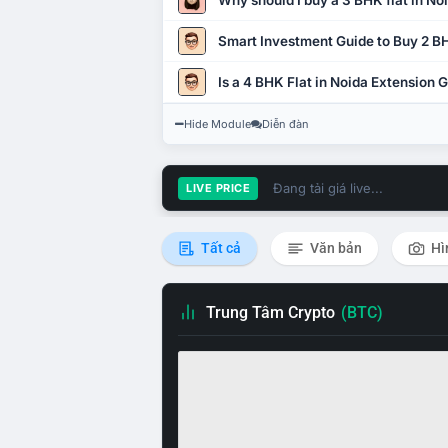
Why should I buy a 3 BHK flat in No
Smart Investment Guide to Buy 2 BH
Is a 4 BHK Flat in Noida Extension
Hide Module
Diễn đàn
Đang tải giá live...
LIVE PRICE
Tất cả
Văn bản
Hì
Trung Tâm Crypto
(BTC)