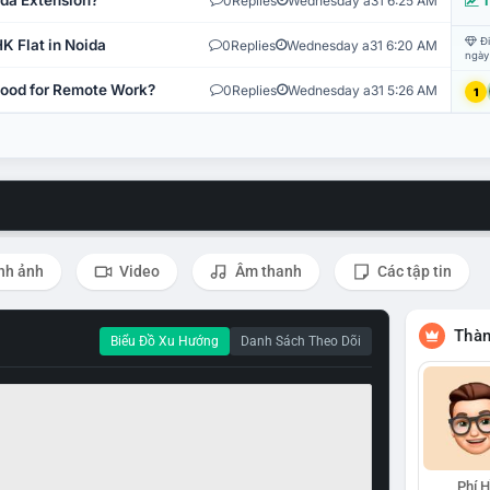
ida Extension?
0
Replies
Wednesday a31 6:25 AM
T
Đi
K Flat in Noida
0
Replies
Wednesday a31 6:20 AM
ngày
 Good for Remote Work?
0
Replies
Wednesday a31 5:26 AM
1
nh ảnh
Video
Âm thanh
Các tập tin
Thàn
Biểu Đồ Xu Hướng
Danh Sách Theo Dõi
Phí 