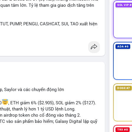
an tâm lớn. Tỷ lệ tham gia giao dịch tăng trên
SOL VIP #
UT, PUMP, PENGU, CASHCAT, SUI, TAO xuất hiện
. Chủ đề "tăng giá nhanh" và "bài toán mới" là chủ
ng hấp dẫn.
ADA #6
 Bàn tán về "long SAGA", "short SPCX", và "đã
ance Square). Tin tức về BIP-110 Bitcoin và SKR
ề airdrop MMT và tích hợp BNB Smart Chain.
ị trường phân cực. Sợ hãi do chỉ số thấp nhưng
TC ETF, SKR) tạo áp lực lên giá. Rủi ro từ các đề
xu hướng "long" hoặc "short" theo chiến lược cá
DOGE #7
p, Saylor và các chuyển động lớn
0
, ETH giảm 6% ($2.905), SOL giảm 2% ($127).
thuật, thanh lý hơn 1 tỷ USD lệnh Long.
ến airdrop token cho cổ đông vào tháng 2.
BTC vào sản phẩm bảo hiểm; Galaxy Digital lập quỹ
TRX #8