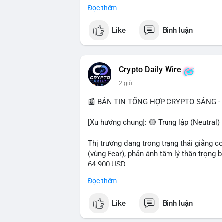
- Pháp lý: CEO Coinbase thúc đẩy khung 
Đọc thêm
#binancesquare
#cryptonews
#btc
#eth
Like
Bình luận
$btc $eth $sol $xrp
#vlikevn
#titanbot
Crypto Daily Wire
2 giờ
📰 Nguồn: Decrypt
📰 BẢN TIN TỔNG HỢP CRYPTO SÁNG - 
[Xu hướng chung]: 🟡 Trung lập (Neutral) 
Thị trường đang trong trạng thái giằng c
(vùng Fear), phản ánh tâm lý thận trọng
64.900 USD.
Đọc thêm
- Thị trường & Giá cả: Hoạt động cá voi 
nhận trong 24h qua, tổng trị giá hơn 23,6
Like
Bình luận
BTC (5,89 triệu USD) và 89,97 BTC (5,82 
cấu danh mục. Tuy nhiên, funding rate B