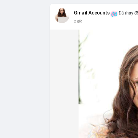
triệu USD, cho thấy đòn bẩy đang được k
Gmail Accounts
Đã thay đổ
- DeFi & Công nghệ: Tổng TVL DeFi đạt 1
2 giờ
Ethereum dẫn đầu với 41,85 tỷ USD nhưng
vốn hóa Stablecoin đạt 306,95 tỷ USD, ch
BTCPay Foundation xác nhận các node Ligh
ngăn rủi ro.
- Quy định & Pháp lý: Brazil công bố quy
24h đối với các giao dịch crypto trên 1
hoặc ví tự quản. Fork BIP-110 của Bitcoi
hashpower, khoảng cách giữa các block k
Lời khuyên từ chuyên gia: Thị trường đan
ưu thế. Nhà đầu tư nên tránh FOMO, tập tr
từ dòng vốn ETF (tuần tốt nhất kể từ thán
Xem chi tiết các bài viết đầy đủ tại dòng 
#whalealertbtc
#feargreedindex
#bip110