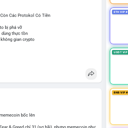
ETH VIP #
ỉ Còn Các Protokol Có Tiền
to bị phá vỡ
i dùng thực tồn
 không gian crypto
USDT VIP
BNB VIP 
, memecoin bốc lên
ear & Greed chỉ 31 (sợ hãi), nhưng memecoin như