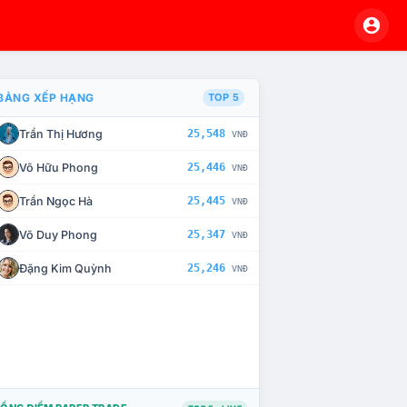
BẢNG XẾP HẠNG
TOP 5
Trần Thị Hương
25,548
VNĐ
À CHẾ TÀI XỬ LÝ VI PHẠM
Võ Hữu Phong
25,446
VNĐ
Trần Ngọc Hà
25,445
VNĐ
Võ Duy Phong
25,347
VNĐ
Đặng Kim Quỳnh
25,246
VNĐ