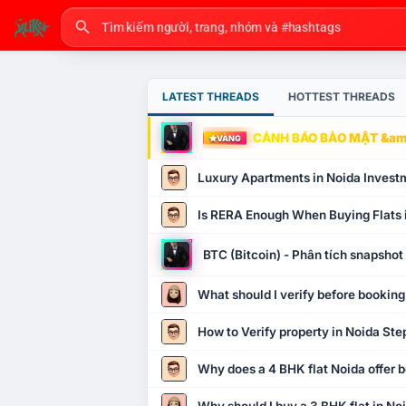
LATEST THREADS
HOTTEST THREADS
CẢNH BÁO BẢO MẬT &amp
VÀNG
Luxury Apartments in Noida Invest
Is RERA Enough When Buying Flats 
BTC (Bitcoin) - Phân tích snapsho
What should I verify before booking
How to Verify property in Noida Ste
Why does a 4 BHK flat Noida offer b