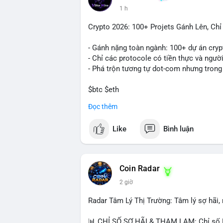
1 h
Crypto 2026: 100+ Projets Gánh Lên, Ch
- Gánh nặng toàn ngành: 100+ dự án cryp
- Chỉ các protocole có tiền thực và ngườ
- Phá trộn tương tự dot-com nhưng trong
$btc $eth
Đọc thêm
#vlikevn
#titanbot
Like
Bình luận
📰 Nguồn: CoinDesk
Coin Radar
2 giờ
Radar Tâm Lý Thị Trường: Tâm lý sợ hãi
📊 CHỈ SỐ SỢ HÃI & THAM LAM: Chỉ số F