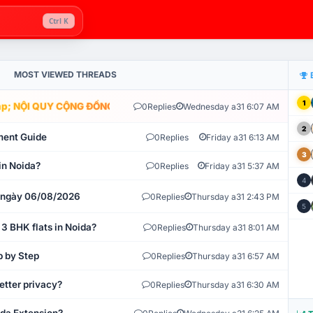
Ctrl K
MOST VIEWED THREADS
1
; NỘI QUY CỘNG ĐỒNG VLIKE.VN: HỆ THỐNG GIÁM SÁT TỰ ĐỘNG V
0
Replies
Wednesday a31 6:07 AM
2
ment Guide
0
Replies
Friday a31 6:13 AM
3
in Noida?
0
Replies
Friday a31 5:37 AM
4
t ngày 06/08/2026
0
Replies
Thursday a31 2:43 PM
5
 3 BHK flats in Noida?
0
Replies
Thursday a31 8:01 AM
p by Step
0
Replies
Thursday a31 6:57 AM
etter privacy?
0
Replies
Thursday a31 6:30 AM