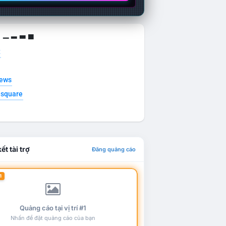
g ▁ ▂ ▃ ▄
t
news
esquare
ết tài trợ
Đăng quảng cáo
1
Quảng cáo tại vị trí #1
Nhấn để đặt quảng cáo của bạn