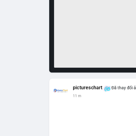
pictureschart
Đã thay đổi ả
11 m