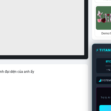
Demo1
⚡ TITA
BTC
----
--%
nh đại diện của anh ấy
SYSTEM:
Trợ lý A