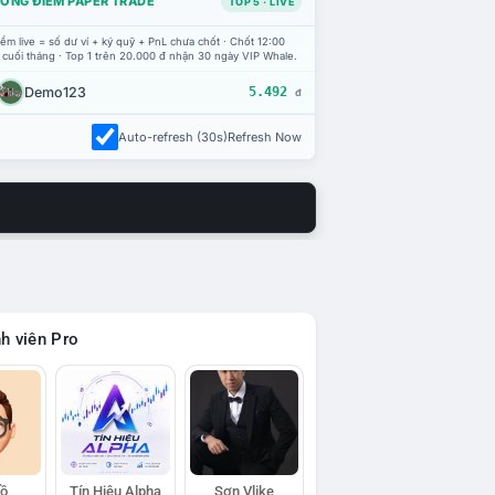
ỔNG ĐIỂM PAPER TRADE
TOP 5 · LIVE
ểm live = số dư ví + ký quỹ + PnL chưa chốt · Chốt 12:00
 cuối tháng · Top 1 trên 20.000 đ nhận 30 ngày VIP Whale.
Demo123
5.492
đ
Auto-refresh (30s)
Refresh Now
h viên Pro
Hồ
Tín Hiệu Alpha
Sơn Vlike