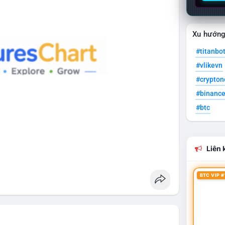
Xu hướn
#titanbo
#vlikevn
#crypto
#binanc
#btc
Liên k
BTC VIP #