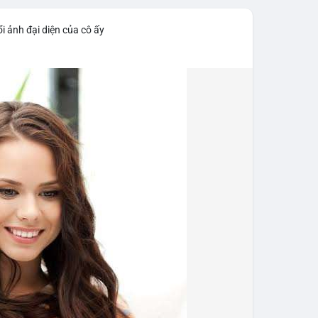
iểm soát tốt.
i ảnh đại diện của cô ấy
43,06 tỷ USD, gần như đứng yên (tăng 0,14%).
 tốc độ tăng trưởng chậm lại. Trong khi đó, tổng
o thấy nhà đầu tư đang giữ tiền mặt chờ đợi.
tning bị rút tiền và đã chặn truy cập từ xa để
 định mới có hiệu lực từ 1/1/2027, yêu cầu tạm dừng
0.000 USD chuyển sang nhà cung cấp nước ngoài
n khai thác thành công 2 block rồi dừng do thiếu
éo dài nhiều giờ.
g trong giai đoạn tích lũy với tâm lý sợ hãi chiếm
ung quản trị rủi ro và chờ đợi tín hiệu rõ ràng hơn
g 4 với 1 tỷ USD) trước khi gia tăng vị thế.
thời gian của Vlike.vn!
fork
#brazilcryptoregulation
#defitvl