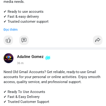
media needs.
✔ Ready to use accounts
✔ Fast & easy delivery
✔ Trusted customer support
Đọc thêm
📱 WhatsApp: +1 (681) 549-2683
💬 Telegram: @SellsSMM
#snapchat
#snapchataccount
#buysnapchataccounts
#socialmediamarketing
#digitalsolutions
#sellssmm
Adaline Gomez
36 m
Need Old Gmail Accounts? Get reliable, ready-to-use Gmail
accounts for your personal or online activities. Enjoy smooth
access, quality service, and professional support.
✔ Ready To Use Accounts
✔ Fast & Easy Delivery
✔ Trusted Customer Support