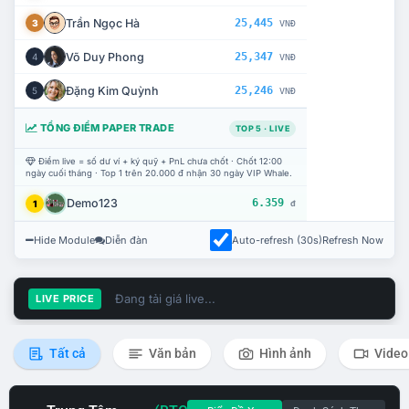
Trần Ngọc Hà
25,445
3
VNĐ
Võ Duy Phong
25,347
4
VNĐ
Đặng Kim Quỳnh
25,246
5
VNĐ
TỔNG ĐIỂM PAPER TRADE
TOP 5 · LIVE
Điểm live = số dư ví + ký quỹ + PnL chưa chốt · Chốt 12:00
ngày cuối tháng · Top 1 trên 20.000 đ nhận 30 ngày VIP Whale.
Demo123
6.359
1
đ
Hide Module
Diễn đàn
Auto-refresh (30s)
Refresh Now
Đang tải giá live...
LIVE PRICE
Tất cả
Văn bản
Hình ảnh
Video