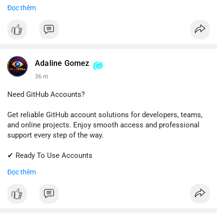
Đọc thêm
📱 WhatsApp: +1 (681) 549-2683
💬 Telegram: @SellsSMM
#gmail
#googleaccount
#emailsolutions
#digitalservices
#sellssmm
Adaline Gomez
36 m
Need GitHub Accounts?
Get reliable GitHub account solutions for developers, teams,
and online projects. Enjoy smooth access and professional
support every step of the way.
✔ Ready To Use Accounts
✔ Quick & Easy Delivery
Đọc thêm
✔ Trusted Customer Support
Contact us now to get started!
📱 WhatsApp: +1 (681) 549-2683