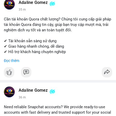
#instagram
#instagramaccount
#socialmedia
Adaline Gomez
#digitalsolutions
#sellssmm
35 m
Cần tài khoản Quora chất lượng? Chúng tôi cung cấp giải pháp
tài khoản Quora đáng tin cậy, giúp bạn truy cập mượt mà, trải
nghiệm dịch vụ tốt và an toàn tuyệt đối.
✔ Tài khoản sẵn sàng sử dụng
✔ Giao hàng nhanh chóng, dễ dàng
✔ Hỗ trợ khách hàng chuyên nghiệp
Đọc thêm
Liên hệ ngay để được tư vấn và đặt hàng:
📱 WhatsApp: +1 (681) 549-2683
💬 Telegram: @SellsSMM
#quora
#quoraaccount
#socialmediatools
#digitalsolutions
#sellssmm
Adaline Gomez
36 m
Need reliable Snapchat accounts? We provide ready-to-use
accounts with fast delivery and trusted support for your social