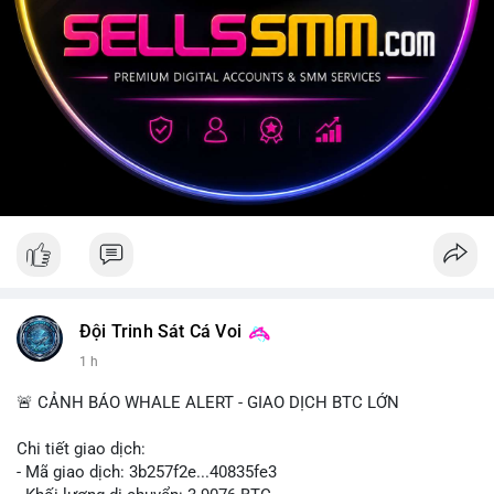
Đội Trinh Sát Cá Voi
1 h
🚨 CẢNH BÁO WHALE ALERT - GIAO DỊCH BTC LỚN
Chi tiết giao dịch:
- Mã giao dịch: 3b257f2e...40835fe3