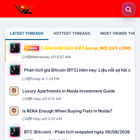
LATEST THREADS
HOTTEST THREADS
MOST VIEWED THRE
CẢNH BÁO BẢO MẬT &amp; NỘI QUY CỘNG ĐỒNG
VÀNG
0
Wednesday a31 6:07 AM
Phân tích giá Bitcoin (BTC) hôm nay: Liệu nỗi sợ hãi có mở 
0
Today at 2:33 PM
Luxury Apartments in Noida Investment Guide
0
Friday a31 6:13 AM
Is RERA Enough When Buying Flats in Noida?
0
Friday a31 5:37 AM
BTC (Bitcoin) - Phân tích snapshot ngày 06/08/2026