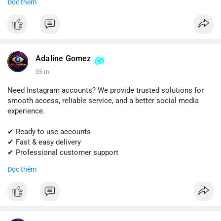
Đọc thêm
✔ Hỗ trợ khách hàng đáng tin cậy
Liên hệ ngay:
📱 WhatsApp: +1 (681) 549-2683
💬 Telegram: @SellsSMM
Adaline Gomez
#shopify
#shopifypayment
#ecommerce
#onlinebusiness
35 m
#sellssmm
Need Instagram accounts? We provide trusted solutions for
smooth access, reliable service, and a better social media
experience.
✔ Ready-to-use accounts
✔ Fast & easy delivery
✔ Professional customer support
Đọc thêm
Get started today! Contact us for more details.
📱 WhatsApp: +1 (681) 549-2683
💬 Telegram: @SellsSMM