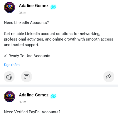
💬 Telegram: @SellsSMM
Adaline Gomez
36 m
#github
#githubaccount
#developers
#techsolutions
#sellssmm
Need LinkedIn Accounts?
Get reliable LinkedIn account solutions for networking,
professional activities, and online growth with smooth access
and trusted support.
✔ Ready To Use Accounts
✔ Fast & Easy Delivery
Đọc thêm
✔ Professional Customer Support
📱 WhatsApp: +1 (681) 549-2683
💬 Telegram: @SellsSMM
#linkedin
#linkedinaccount
#professionalnetwork
Adaline Gomez
#digitalsolutions
#sellssmm
37 m
Need Verified PayPal Accounts?