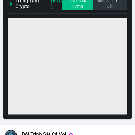
Trung Tâm
(BTC
Biểu Đồ Xu
Danh Sách Theo
Crypto
)
Hướng
Dõi
Đội Trinh Sát Cá Voi