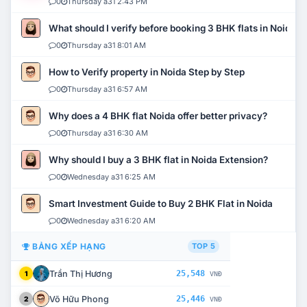
0
Thursday a31 2:43 PM
What should I verify before booking 3 BHK flats in Noida?
0
Thursday a31 8:01 AM
How to Verify property in Noida Step by Step
0
Thursday a31 6:57 AM
Why does a 4 BHK flat Noida offer better privacy?
0
Thursday a31 6:30 AM
Why should I buy a 3 BHK flat in Noida Extension?
0
Wednesday a31 6:25 AM
Smart Investment Guide to Buy 2 BHK Flat in Noida
0
Wednesday a31 6:20 AM
BẢNG XẾP HẠNG
TOP 5
Trần Thị Hương
25,548
1
VNĐ
Võ Hữu Phong
25,446
2
VNĐ