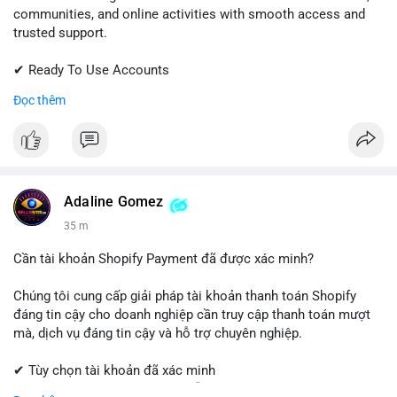
vững, củng cố xu hướng tăng trung hạn.
communities, and online activities with smooth access and
trusted support.
Lời khuyên cho nhà đầu tư nhỏ lẻ: Theo dõi sát các bước di
chuyển tiếp theo của địa chỉ ví nhận trong 24-48 giờ tới. Nếu
✔ Ready To Use Accounts
BTC được gửi thêm vào các sàn lớn như Binance hay
✔ Quick & Easy Delivery
Đọc thêm
Coinbase, cân nhắc hạ tỷ trọng đòn bẩy và chốt lời một phần.
✔ Professional Customer Support
Tránh hành động theo cảm xúc, hãy đặt lệnh cắt lỗ chặt chẽ và
chờ xác nhận xu hướng từ khối lượng giao dịch trước khi vào
📱 WhatsApp: +1 (681) 549-2683
lệnh mới.
💬 Telegram: @SellsSMM
#1077btc
#70trieuusd
#vilanh
#aplucban
#btcmempool
#telegram
#telegramaccount
#socialmedia
#digitalsolutions
Adaline Gomez
#sellssmm
35 m
Cần tài khoản Shopify Payment đã được xác minh?
Chúng tôi cung cấp giải pháp tài khoản thanh toán Shopify
đáng tin cậy cho doanh nghiệp cần truy cập thanh toán mượt
mà, dịch vụ đáng tin cậy và hỗ trợ chuyên nghiệp.
✔ Tùy chọn tài khoản đã xác minh
✔ Giao hàng nhanh chóng và dễ dàng