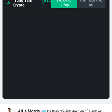
Trung Tâm
(BTC
Biểu Đồ Xu
Danh Sách Theo
Crypto
)
Hướng
Dõi
Alfie Morris
Đã thay đổi ảnh đại diện của anh ấy