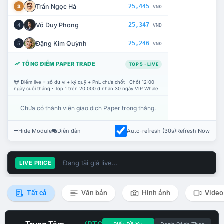
Trần Ngọc Hà
25,445
3
VNĐ
Võ Duy Phong
25,347
4
VNĐ
Đặng Kim Quỳnh
25,246
5
VNĐ
TỔNG ĐIỂM PAPER TRADE
TOP 5 · LIVE
Điểm live = số dư ví + ký quỹ + PnL chưa chốt · Chốt 12:00
ngày cuối tháng · Top 1 trên 20.000 đ nhận 30 ngày VIP Whale.
Chưa có thành viên giao dịch Paper trong tháng.
Hide Module
Diễn đàn
Auto-refresh (30s)
Refresh Now
Đang tải giá live...
LIVE PRICE
Tất cả
Văn bản
Hình ảnh
Video