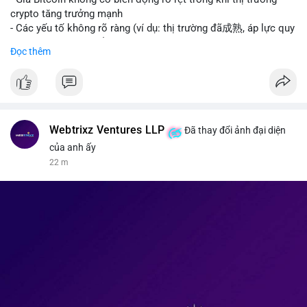
kinh tế của AI.
crypto tăng trưởng mạnh
• Binance Square: Cộng đồng đang tranh luận sôi nổi về các
- Các yếu tố không rõ ràng (ví dụ: thị trường đã成熟, áp lực quy
lệnh Short/Long, các chiến lược bám theo kế hoạch (Plan
định) khiến Bitcoin ổn định hơn
Đọc thêm
Break) và các cơ hội từ token mới như $RIVER.
• Binance Announcements: Binance chuẩn bị thêm 10 bStocks
#binancesquare
#cryptonews
#btc
Tokenized Securities làm tài sản thế chấp và tổ chức cuộc thi
giao dịch Squid (QUID).
$btc
• Tin tức nổi bật: XRP Whales đang gom hàng khi giá giảm,
trong khi Ether cho thấy dấu hiệu bán tháo mạnh hơn;
#vlikevn
#titanbot
Webtrixz Ventures LLP
Đã thay đổi ảnh đại diện
CASHCAT tăng trưởng đột biến 120% nhờ Robinhood Chain.
của anh ấy
📰 Nguồn: CoinDesk
22 m
💡 NHẬN ĐỊNH & KHUYẾN NGHỊ
• Thị trường đang ở vùng tâm lý cực kỳ nhạy cảm do sự sợ hãi
bao trùm. Nhà đầu tư nên thận trọng với các biến động mạnh
từ tin tức chính trị và các quy định pháp lý mới tại Nga và Mỹ.
Cần theo dõi sát sao các vùng hỗ trợ của Bitcoin và các xu
hướng mới nổi như AI và Tokenized Securities để tìm điểm
vào lệnh an toàn.
📊 Nguồn: Radar Tâm Lý Thị Trường