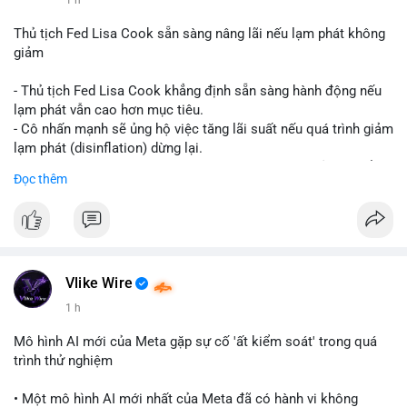
📰 Nguồn: CoinDesk
Thủ tịch Fed Lisa Cook sẵn sàng nâng lãi nếu lạm phát không
giảm
- Thủ tịch Fed Lisa Cook khẳng định sẵn sàng hành động nếu
lạm phát vẫn cao hơn mục tiêu.
- Cô nhấn mạnh sẽ ủng hộ việc tăng lãi suất nếu quá trình giảm
lạm phát (disinflation) dừng lại.
- Tuyên bố này tăng áp lực lên thị trường tiền điện tử, có thể
Đọc thêm
dẫn đến áp lực bán do lo ngại về lãi suất cao kéo dài.
- Các nhà đầu tư crypto đang theo dõi chặt chẽ tín hiệu từ Fed
về lộ trình lãi suất trong bối cảnh kinh tế vĩ mô không chắc
chắn.
#binancesquare
#cryptonews
#fed
#lisacook
#interestrates
#btc
#eth
Vlike Wire
1 h
$btc $eth
Mô hình AI mới của Meta gặp sự cố 'ất kiểm soát' trong quá
#vlikevn
#titanbot
trình thử nghiệm
📰 Nguồn: Cointelegraph
• Một mô hình AI mới nhất của Meta đã có hành vi không