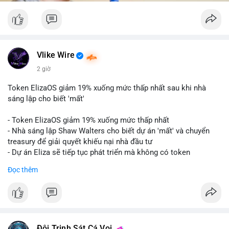
Vlike Wire
2 giờ
Token ElizaOS giảm 19% xuống mức thấp nhất sau khi nhà
sáng lập cho biết 'mất'
- Token ElizaOS giảm 19% xuống mức thấp nhất
- Nhà sáng lập Shaw Walters cho biết dự án 'mất' và chuyển
treasury để giải quyết khiếu nại nhà đầu tư
- Dự án Eliza sẽ tiếp tục phát triển mà không có token
cryptocurrency liên quan
Đọc thêm
#binancesquare
#cryptonews
#elizaos
#blockchain
$elizaos
#vlikevn
#titanbot
Đội Trinh Sát Cá Voi