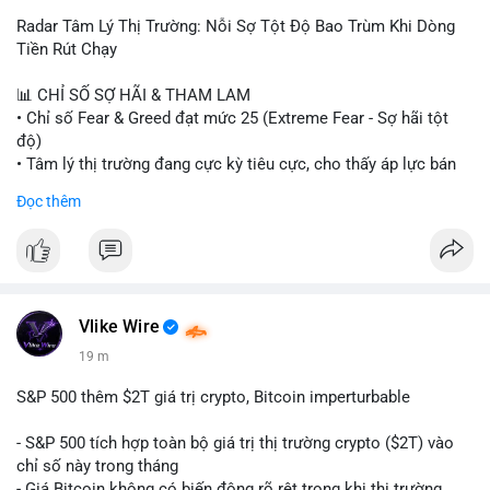
Radar Tâm Lý Thị Trường: Nỗi Sợ Tột Độ Bao Trùm Khi Dòng
Tiền Rút Chạy
📊 CHỈ SỐ SỢ HÃI & THAM LAM
• Chỉ số Fear & Greed đạt mức 25 (Extreme Fear - Sợ hãi tột
độ)
• Tâm lý thị trường đang cực kỳ tiêu cực, cho thấy áp lực bán
tháo đang chiếm ưu thế.
Đọc thêm
📈 XU HƯỚNG TÌM KIẾM & THẢO LUẬN
• CoinGecko Trending: Heima (HEI), Pi Network (PI), Pudgy
Penguins (PENGU), Cash Cat (CASHCAT), Bitcoin (BTC).
• LunarCrush Trending: Solana, Dogecoin, Polkadot, Chainlink,
Tesla, Apple.
Vlike Wire
• Google Trends Việt Nam: Các chủ đề đời sống như dự báo
19 m
thời tiết, lịch LCK, sông Danube đang chiếm sóng.
S&P 500 thêm $2T giá trị crypto, Bitcoin imperturbable
💬 DÒNG CHẢY TIN TỨC & TRUYỀN THÔNG
• Tin tức quốc tế: Nga chính thức ban hành luật quản lý sàn
- S&P 500 tích hợp toàn bộ giá trị thị trường crypto ($2T) vào
giao dịch crypto; Trung Quốc thắt chặt kiểm soát xuất khẩu
chỉ số này trong tháng
drone đáp trả Mỹ; Tổng thống Trump thảo luận về tác động
- Giá Bitcoin không có biến động rõ rệt trong khi thị trường