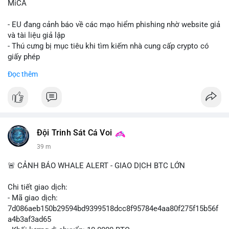
MiCA
- EU đang cảnh báo về các mạo hiểm phishing nhờ website giả
và tài liệu giả lập
- Thú cưng bị mục tiêu khi tìm kiếm nhà cung cấp crypto có
giấy phép
- Sự cố liên quan đến quy định MiCA (Markets in Crypto-
Đọc thêm
Assets) tại EU
#binancesquare
#cryptonews
#mica
#security
$btc $eth
Đội Trinh Sát Cá Voi
#vlikevn
#titanbot
39 m
📰 Nguồn: Cointelegraph
🚨 CẢNH BÁO WHALE ALERT - GIAO DỊCH BTC LỚN
Chi tiết giao dịch:
- Mã giao dịch:
7d086aeb150b29594bd9399518dcc8f95784e4aa80f275f15b56f
a4b3af3ad65