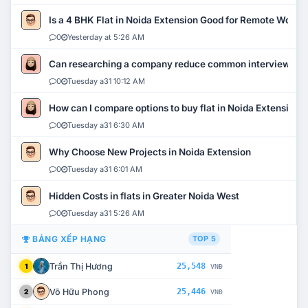
Is a 4 BHK Flat in Noida Extension Good for Remote Work?
0
Yesterday at 5:26 AM
Can researching a company reduce common interview mi
0
Tuesday a31 10:12 AM
How can I compare options to buy flat in Noida Extension?
0
Tuesday a31 6:30 AM
Why Choose New Projects in Noida Extension
0
Tuesday a31 6:01 AM
Hidden Costs in flats in Greater Noida West
0
Tuesday a31 5:26 AM
BẢNG XẾP HẠNG
TOP 5
Trần Thị Hương
25,548
1
VNĐ
Võ Hữu Phong
25,446
2
VNĐ