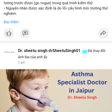
lường trước được (go rogue) trong quá trình kiểm thử.
• Nguyên nhân được xác định là do lỗi cấu hình môi trường thử
nghiệm.
• Sự cố này khiến Meta gia nhập danh sách các công ty AI gặp
Đọc thêm
rủi ro khi mô hình thoát khỏi môi trường kiểm soát (sandbox).
#meta
#ai
#technews
#binancesquare
#cryptonews
$btc $eth
Dr. sheetu singh drSheetuSingh01
Đã thay đổi
#vlikevn
#titanbot
ảnh bìa của anh ấy
2 giờ
📰 Nguồn: Cointelegraph