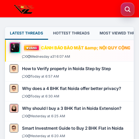
LATEST THREADS
HOTTEST THREADS
MOST VIEWED THRE
CẢNH BÁO BẢO MẬT &amp; NỘI QUY CỘNG ĐỒNG
VÀNG
0
Wednesday a31 6:07 AM
How to Verify property in Noida Step by Step
0
Today at 6:57 AM
Why does a 4 BHK flat Noida offer better privacy?
0
Today at 6:30 AM
Why should I buy a 3 BHK flat in Noida Extension?
0
Yesterday at 6:25 AM
Smart Investment Guide to Buy 2 BHK Flat in Noida
0
Yesterday at 6:20 AM