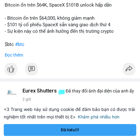
Bitcoin ổn trên $64K, SpaceX $101B unlock hấp dẫn
- Bitcoin ổn trên $64,000, không giảm mạnh
- $101 tỷ cổ phiếu SpaceX sẵn sàng giao dịch thứ 4
- Sự kiện này có thể ảnh hưởng đến thị trường crypto
$btc
#btc
Đọc thêm
#vlikevn
#titanbot
📰 Nguồn: CoinDesk
Eurex Shutters
Đã thay đổi ảnh đại diện của anh ấy
2 giờ
<3 Trang web này sử dụng cookie để đảm bảo bạn có được trải
nghiệm tốt nhất trên mọi thiết bị ℇ>
Khám phá nhiều hơn
Ethereum
Solana
$1,912.85
$74.05
ETH
+2.33%
SOL
+0.07%
Đã hiểu!!!