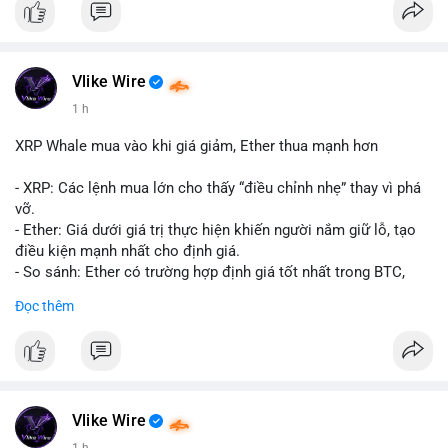
#10btc
#giaodichlon
#vilanh
#tichluydaihan
#mempoolbtc
Vlike Wire
1 h
XRP Whale mua vào khi giá giảm, Ether thua mạnh hơn
- XRP: Các lệnh mua lớn cho thấy “điều chỉnh nhẹ” thay vì phá
vỡ.
- Ether: Giá dưới giá trị thực hiện khiến người nắm giữ lỗ, tạo
điều kiện mạnh nhất cho định giá.
- So sánh: Ether có trường hợp định giá tốt nhất trong BTC,
ETH, XRP.
Đọc thêm
#binancesquare
#cryptonews
#xrp
#eth
#btc
$xrp $eth $btc
#vlikevn
#titanbot
Vlike Wire
1 h