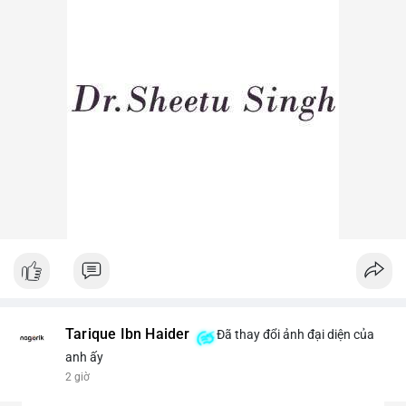
Lời khuyên ngắn gọn cho nhà đầu tư nhỏ lẻ: Theo dõi sát các
lệnh khớp trên sàn trong 24-48 giờ tới, tránh vào lệnh đòn bẩy
khi chưa xác định rõ xu hướng. Nếu BTC giữ vững trên vùng
$64,500, khả năng tích lũy vẫn an toàn.
#6dot0271btc
#chuyenvilanh
#tichluydaihan
#btcmempool
#giaodichlon
Tarique Ibn Haider
Đã thay đổi ảnh đại diện của
anh ấy
2 giờ