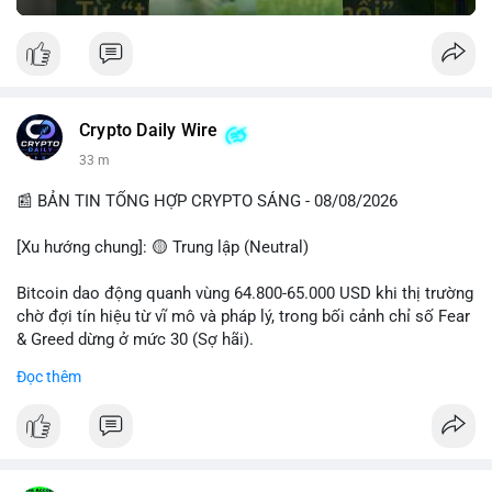
Crypto Daily Wire
33 m
📰 BẢN TIN TỔNG HỢP CRYPTO SÁNG - 08/08/2026
[Xu hướng chung]: 🟡 Trung lập (Neutral)
Bitcoin dao động quanh vùng 64.800-65.000 USD khi thị trường
chờ đợi tín hiệu từ vĩ mô và pháp lý, trong bối cảnh chỉ số Fear
& Greed dừng ở mức 30 (Sợ hãi).
Đọc thêm
- Thị trường & Giá cả: Chuỗi giao dịch cá voi BTC diễn ra dày
đặc, đáng chú ý nhất là lệnh chuyển 289,92 BTC trị giá 18,83
triệu USD lúc 08:19 UTC và 61,37 BTC (gần 4 triệu USD) lúc
06:19 UTC. Các lệnh này chủ yếu là tái phân bổ tài sản, chưa
tạo áp lực bán trực tiếp lên sàn.