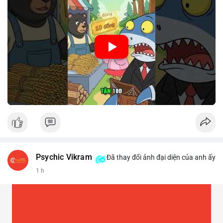
🎥 Xem video trực tiếp tại:
Nguồn: Cú Thông Thái
Psychic Vikram
Đã thay đổi ảnh đại diện của anh ấy
1 h