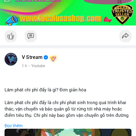
V Stream
1 h
·
Youtube
Lâm phát chi phí đẩy là gì? Đơn giản hóa
Lâm phát chi phí đẩy là chi phí phát sinh trong quá trình khai
thác, vận chuyển và bảo quản gỗ từ rừng tới nhà máy hoặc
điểm tiêu thụ. Chi phí này bao gồm vận chuyển gỗ trên đường
bộ, đường thủy hoặc đường ray, phụ thuộc vào khoảng cách và
Đọc thêm
điều kiện địa hình. Việc hiểu rõ chi phí đẩy giúp doanh nghiệp
lâm nghiệp tối ưu hoá chuỗi cung ứng và kiểm soát lợi nhuận.