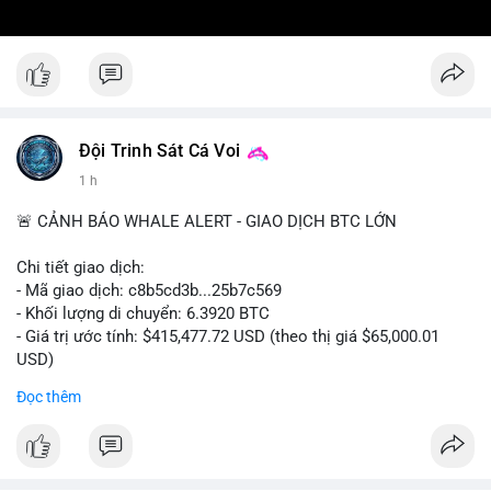
Đội Trinh Sát Cá Voi
1 h
🚨 CẢNH BÁO WHALE ALERT - GIAO DỊCH BTC LỚN
Chi tiết giao dịch:
- Mã giao dịch: c8b5cd3b...25b7c569
- Khối lượng di chuyển: 6.3920 BTC
- Giá trị ước tính: $415,477.72 USD (theo thị giá $65,000.01
USD)
- Thời gian: 11:19:49 2026-08-08 UTC
Đọc thêm
Nhận định phân tích: Giao dịch 6.3920 BTC trị giá hơn 415
nghìn USD được xác nhận trong mempool, mức chuyển động
trung bình lớn, chưa đủ tạo áp lực bán trực tiếp nhưng phản