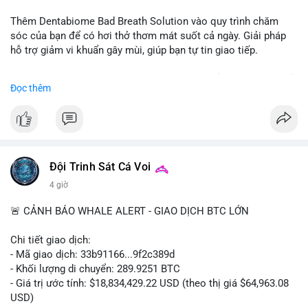
📰 Nguồn: CoinDesk
Thêm Dentabiome Bad Breath Solution vào quy trình chăm
sóc của bạn để có hơi thở thơm mát suốt cả ngày. Giải pháp
hỗ trợ giảm vi khuẩn gây mùi, giúp bạn tự tin giao tiếp.
Bắt đầu ngay hôm nay với bước chăm sóc nhỏ nhưng hiệu quả
Đọc thêm
lớn cho nụ cười khỏe mạnh.
#dentabiome
#badbreathsolution
#hoithothommat
#chamsocrangmieng
#suckhoerangmieng
#nucuoitutin
Đội Trinh Sát Cá Voi
4 giờ
🚨 CẢNH BÁO WHALE ALERT - GIAO DỊCH BTC LỚN
Chi tiết giao dịch:
- Mã giao dịch: 33b91166...9f2c389d
- Khối lượng di chuyển: 289.9251 BTC
- Giá trị ước tính: $18,834,429.22 USD (theo thị giá $64,963.08
USD)