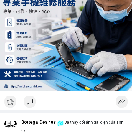
Khối lượng 12.29 BTC chưa đủ tạo áp lực bán lớn, không cần
hoảng loạn. Theo dõi sát dòng tiền đổ vào sàn giao dịch tập
trung trong 24 giờ tới.
#12dot29btc
#vilanh
#tichluydaihan
#phienau
#btcmempool
Bottega Desires
Đã thay đổi ảnh đại diện của anh
ấy