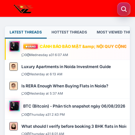
LATEST THREADS
HOTTEST THREADS
MOST VIEWED THRE
CẢNH BÁO BẢO MẬT &amp; NỘI QUY CỘNG ĐỒNG
VÀNG
0
Wednesday a31 6:07 AM
Luxury Apartments in Noida Investment Guide
0
Yesterday at 6:13 AM
Is RERA Enough When Buying Flats in Noida?
0
Yesterday at 5:37 AM
BTC (Bitcoin) - Phân tích snapshot ngày 06/08/2026
0
Thursday a31 2:43 PM
What should I verify before booking 3 BHK flats in Noida?
0
Thursday a31 8:01 AM