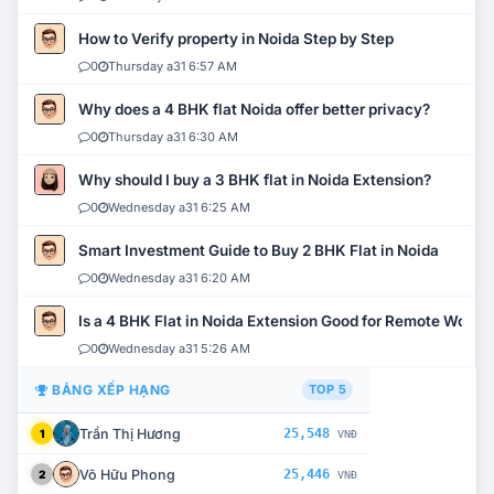
How to Verify property in Noida Step by Step
0
Thursday a31 6:57 AM
Why does a 4 BHK flat Noida offer better privacy?
0
Thursday a31 6:30 AM
Why should I buy a 3 BHK flat in Noida Extension?
0
Wednesday a31 6:25 AM
Smart Investment Guide to Buy 2 BHK Flat in Noida
0
Wednesday a31 6:20 AM
Is a 4 BHK Flat in Noida Extension Good for Remote Work?
0
Wednesday a31 5:26 AM
BẢNG XẾP HẠNG
TOP 5
Trần Thị Hương
25,548
1
VNĐ
Võ Hữu Phong
25,446
2
VNĐ