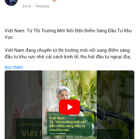
25 m
·
Youtube
Việt Nam: Từ Thị Trường Mới Nổi Đến Điểm Sáng Đầu Tư Khu
Vực
Việt Nam đang chuyển từ thị trường mới nổi sang điểm sáng
đầu tư khu vực nhờ cải cách kinh tế, thu hút đầu tư ngoại địa,
và phát triển ẩm thực, du lịch. Biến động thị trường này tạo cơ
Đọc thêm
hội cho nhà đầu tư lặp lại mô hình thành công của các quốc
gia đang phát triển. Nền tảng crypto tại Việt Nam cũng tăng
trưởng nhờ chính sách ổn định và sự quan tâm từ nhà đầu tư
toàn cầu.
🎥 Xem video trực tiếp tại:
Nguồn: VIETSUCCESS