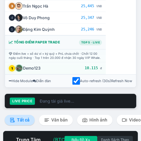
Trần Ngọc Hà
25,445
3
VNĐ
Võ Duy Phong
25,347
4
VNĐ
Đặng Kim Quỳnh
25,246
5
VNĐ
TỔNG ĐIỂM PAPER TRADE
TOP 5 · LIVE
Điểm live = số dư ví + ký quỹ + PnL chưa chốt · Chốt 12:00
ngày cuối tháng · Top 1 trên 20.000 đ nhận 30 ngày VIP Whale.
Demo123
10.115
1
đ
Hide Module
Diễn đàn
Auto-refresh (30s)
Refresh Now
Đang tải giá live...
LIVE PRICE
Tất cả
Văn bản
Hình ảnh
Video
Trung Tâm
(BTC
Biểu Đồ Xu
Danh Sách Theo