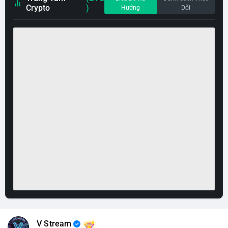
Crypto
)
Hướng
Dõi
V Stream