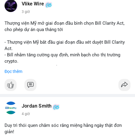
Vlike Wire
3 giờ
Thượng viện Mỹ mở giai đoạn đầu bình chọn Bill Clarity Act,
cho phép dự án qua tháng tới
- Thượng viện Mỹ bắt đầu giai đoạn đầu xét duyệt Bill Clarity
Act.
- Bill nhằm tăng cường quy định, minh bạch cho thị trường
crypto.
- Đạt 60 phiếu cần thiết để tiến tới tháng tới.
Đọc thêm
- Bill có thể ảnh hưởng pháp lý, hoạt động của các đồng tiền kỹ
thuật số.
#binancesquare
#cryptonews
#regulation
#ussenate
#clarityact
Jordan Smith
$btc $eth
4 giờ
#vlikevn
#titanbot
Duy trì thói quen chăm sóc răng miệng hằng ngày thật đơn
giản!