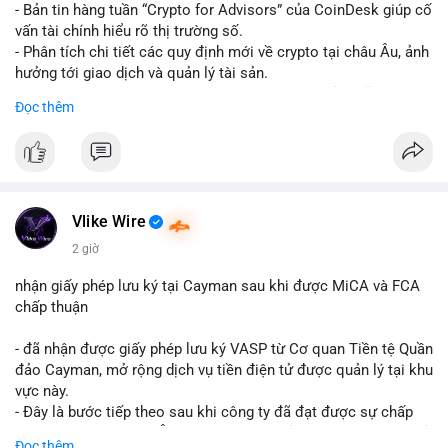
- Bản tin hàng tuần “Crypto for Advisors” của CoinDesk giúp cố
vấn tài chính hiểu rõ thị trường số.
- Phân tích chi tiết các quy định mới về crypto tại châu Âu, ảnh
hưởng tới giao dịch và quản lý tài sản.
- Đánh giá các xu hướng và dự báo chính sách của Mỹ, giúp
Đọc thêm
nhà đầu tư chuẩn bị chiến lược.
- Cập nhật nhanh các thay đổi pháp lý, rủi ro và cơ hội đầu tư
trong lĩnh vực blockchain.
#binancesquare
#cryptonews
#regulation
#europe
#us
Vlike Wire
$btc $eth
2 giờ
#vlikevn
#titanbot
nhận giấy phép lưu ký tại Cayman sau khi được MiCA và FCA
chấp thuận
📰 Nguồn: CoinDesk
- đã nhận được giấy phép lưu ký VASP từ Cơ quan Tiền tệ Quần
đảo Cayman, mở rộng dịch vụ tiền điện tử được quản lý tại khu
vực này.
- Đây là bước tiếp theo sau khi công ty đã đạt được sự chấp
thuận từ MiCA (Châu Âu) và FCA (Anh), củng cố vị thế tuân thủ
Đọc thêm