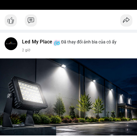
Led My Place
Đã thay đổi ảnh bìa của cô ấy
2 giờ