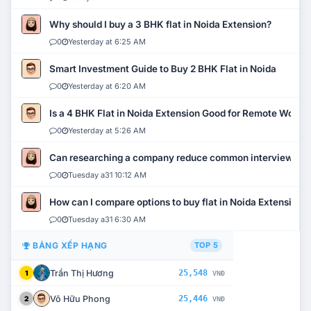
Why should I buy a 3 BHK flat in Noida Extension?
0
Yesterday at 6:25 AM
Smart Investment Guide to Buy 2 BHK Flat in Noida
0
Yesterday at 6:20 AM
Is a 4 BHK Flat in Noida Extension Good for Remote Work?
0
Yesterday at 5:26 AM
Can researching a company reduce common interview mi
0
Tuesday a31 10:12 AM
How can I compare options to buy flat in Noida Extension?
0
Tuesday a31 6:30 AM
BẢNG XẾP HẠNG
TOP 5
Trần Thị Hương
25,548
1
VNĐ
Võ Hữu Phong
25,446
2
VNĐ