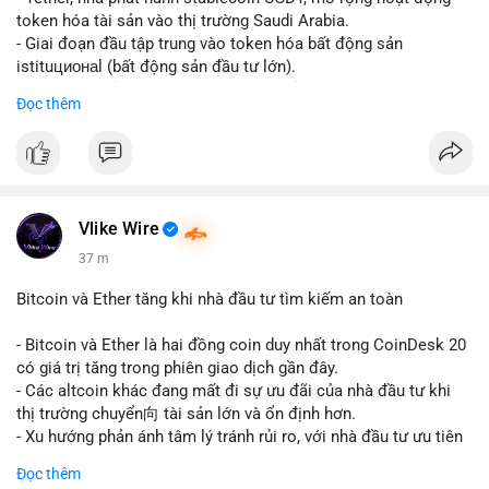
token hóa tài sản vào thị trường Saudi Arabia.
- Giai đoạn đầu tập trung vào token hóa bất động sản
istituционаl (bất động sản đầu tư lớn).
- Kế hoạch mở rộng sang các lớp tài sản khác trong tương lai.
Đọc thêm
- Bước đi này nhằm tăng khả năng truy cập và thanh khoản cho
tài sản truyền thống qua blockchain.
#binancesquare
#cryptonews
#usdt
#tether
#tokenization
#realestate
#saudiarabia
#blockchain
Vlike Wire
$usdt
37 m
#vlikevn
#titanbot
Bitcoin và Ether tăng khi nhà đầu tư tìm kiếm an toàn
📰 Nguồn: CoinDesk
- Bitcoin và Ether là hai đồng coin duy nhất trong CoinDesk 20
có giá trị tăng trong phiên giao dịch gần đây.
- Các altcoin khác đang mất đi sự ưu đãi của nhà đầu tư khi
thị trường chuyển向 tài sản lớn và ổn định hơn.
- Xu hướng phản ánh tâm lý tránh rủi ro, với nhà đầu tư ưu tiên
các token có vốn hóa thị trường lớn nhất.
Đọc thêm