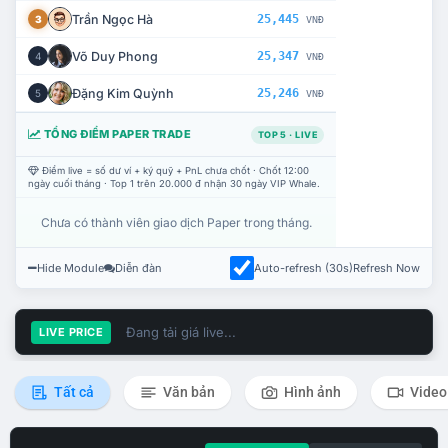
Trần Ngọc Hà
25,445
3
VNĐ
Võ Duy Phong
25,347
4
VNĐ
Đặng Kim Quỳnh
25,246
5
VNĐ
TỔNG ĐIỂM PAPER TRADE
TOP 5 · LIVE
Điểm live = số dư ví + ký quỹ + PnL chưa chốt · Chốt 12:00
ngày cuối tháng · Top 1 trên 20.000 đ nhận 30 ngày VIP Whale.
Chưa có thành viên giao dịch Paper trong tháng.
Hide Module
Diễn đàn
Auto-refresh (30s)
Refresh Now
Đang tải giá live...
LIVE PRICE
Tất cả
Văn bản
Hình ảnh
Video