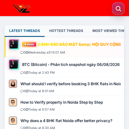
LATEST THREADS
HOTTEST THREADS
MOST VIEWED THRE
CẢNH BÁO BẢO MẬT &amp; NỘI QUY CỘNG ĐỒNG
VÀNG
0
Wednesday a31 6:07 AM
BTC (Bitcoin) - Phân tích snapshot ngày 06/08/2026
0
Today at 2:43 PM
What should I verify before booking 3 BHK flats in Noida?
0
Today at 8:01 AM
How to Verify property in Noida Step by Step
0
Today at 6:57 AM
Why does a 4 BHK flat Noida offer better privacy?
0
Today at 6:30 AM