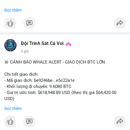
#binancesquare
#cryptonews
#btc
#marketanalysis
Đọc thêm
$btc
#vlikevn
#titanbot
📰 Nguồn: CoinDesk
Đội Trinh Sát Cá Voi
2 giờ
🚨 CẢNH BÁO WHALE ALERT - GIAO DỊCH BTC LỚN
Chi tiết giao dịch:
- Mã giao dịch: be9246be...e5c22a1e
- Khối lượng di chuyển: 9.6080 BTC
- Giá trị ước tính: $618,948.89 USD (theo thị giá $64,420.00
USD)
- Thời gian: 14:19:34 2026-08-06 UTC
Đọc thêm
Nhận định phân tích hành vi của Cá voi dựa trên giao dịch này:
Khối lượng 9.608 BTC, tương đương gần 619 nghìn USD, chưa
quá lớn để gây áp lực bán trực tiếp lên sàn giao dịch. Tuy