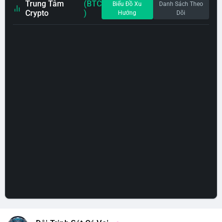
Trung Tâm
(BTC
Biểu Đồ Xu
Danh Sách Theo
Crypto
)
Hướng
Dõi