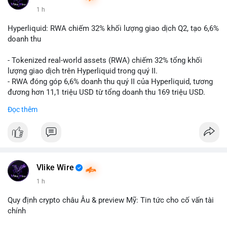
1 h
#vlikevn
#titanbot
Hyperliquid: RWA chiếm 32% khối lượng giao dịch Q2, tạo 6,6%
📰 Nguồn: CoinDesk
doanh thu
- Tokenized real-world assets (RWA) chiếm 32% tổng khối
lượng giao dịch trên Hyperliquid trong quý II.
- RWA đóng góp 6,6% doanh thu quý II của Hyperliquid, tương
đương hơn 11,1 triệu USD từ tổng doanh thu 169 triệu USD.
- Đây là dấu hiệu mạnh mẽ về sự tăng trưởng của thị trường tài
Đọc thêm
sản hóa thực tế trên sàn giao dịch phi tập trung.
#binancesquare
#cryptonews
#hyperliquid
#rwa
#defi
$btc $eth
Vlike Wire
#vlikevn
#titanbot
1 h
📰 Nguồn: Cointelegraph
Quy định crypto châu Âu & preview Mỹ: Tin tức cho cố vấn tài
chính