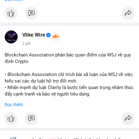
quy định toàn cầu.
- Giấy phép này cho phép cung cấp dịch vụ lưu ký tài sản số
một cách hợp pháp tại Cayman, thu hút thêm khách hàng tổ
chức.
- Động thái này phản ánh xu hướng các sàn giao dịch và nền
tảng tiền điện tử tăng cường tuân thủ pháp lý để mở rộng hoạt
Vlike Wire
động.
2 giờ
#binancesquare
#cryptonews
#blockchain
#regulation
Blockchain Association phản bác quan điểm của WSJ về quy
#custody
định Crypto
$btc $eth
• Blockchain Association chỉ trích bài xã luận của WSJ về việc
hiểu sai các dự luật hỗ trợ đổi mới.
#vlikevn
#titanbot
• Nhấn mạnh dự luật Clarity là bước tiến quan trọng nhằm thúc
đẩy cạnh tranh và bảo vệ người tiêu dùng.
📰 Nguồn: Cointelegraph
• Phản đối các quan điểm kìm hãm sự đổi mới trong lĩnh vực
Đọc thêm
tài sản số.
#blockchain
#cryptonews
#regulation
#binancesquare
$btc $eth