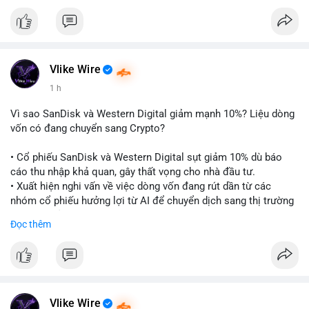
$btc
#btc
$eth
#eth
#vlikevn
#titanbot
📰 Nguồn: CoinDesk
Vlike Wire
1 h
Vì sao SanDisk và Western Digital giảm mạnh 10%? Liệu dòng
vốn có đang chuyển sang Crypto?
• Cổ phiếu SanDisk và Western Digital sụt giảm 10% dù báo
cáo thu nhập khả quan, gây thất vọng cho nhà đầu tư.
• Xuất hiện nghi vấn về việc dòng vốn đang rút dần từ các
nhóm cổ phiếu hưởng lợi từ AI để chuyển dịch sang thị trường
tiền điện tử.
Đọc thêm
• Diễn biến này có thể là tín hiệu cho thấy sự luân chuyển dòng
tiền giữa các nhóm tài sản công nghệ và crypto.
#binancesquare
#cryptonews
#marketanalysis
#ai
#investing
$btc $eth
Vlike Wire