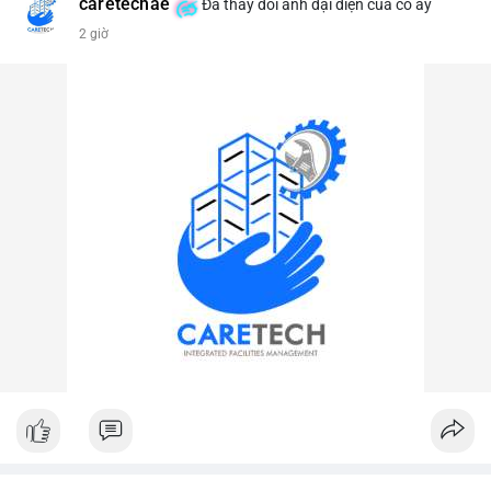
caretechae
Đã thay đổi ảnh đại diện của cô ấy
#vlikevn
#titanbot
2 giờ
📰 Nguồn: CoinDesk