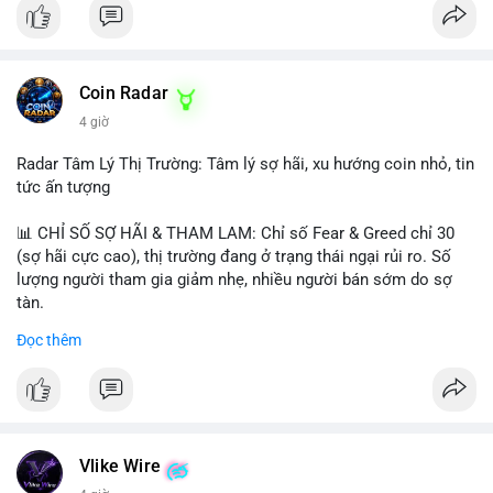
Coin Radar
4 giờ
Radar Tâm Lý Thị Trường: Tâm lý sợ hãi, xu hướng coin nhỏ, tin
tức ấn tượng
📊 CHỈ SỐ SỢ HÃI & THAM LAM: Chỉ số Fear & Greed chỉ 30
(sợ hãi cực cao), thị trường đang ở trạng thái ngại rủi ro. Số
lượng người tham gia giảm nhẹ, nhiều người bán sớm do sợ
tàn.
Đọc thêm
📈 XU HƯỚNG TÌM KIẾM & THẢO LUẬN: Biconomy (BICO),
Pudgy Penguins (PENGU), Bitcoin SV (BSV) và Kaspa (KAS) là
coin được tìm kiếm nhiều nhất. Chủ đề NFT (Pudgy Penguins),
AI (Hyperliquid) và ổn định (BSV) nổi bật.
💬 DÒNG CHẢY TIN TỨC & TRUYỀN THÔNG: Bàn tán trên
Vlike Wire
Binance Square tập trung vào lệnh kẹp, dự báo NVDA và Musk