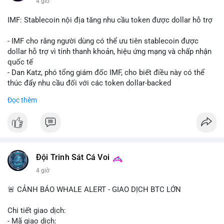
4 giờ
Starship 13. Telegram nhấn mạnh luật mới tại Brazil và tranh
luận về Clearity Act.
IMF: Stablecoin nội địa tăng nhu cầu token được dollar hỗ trợ
💡 NHẬN ĐỊNH & KHUYẾN NGHỊ: Tâm lý ngắn hạn vẫn tiêu
- IMF cho rằng người dùng có thể ưu tiên stablecoin được
cực do sợ hãi, nhưng xu hướng coin nhỏ và tin tức AI/NVIDA
dollar hỗ trợ vì tính thanh khoản, hiệu ứng mạng và chấp nhận
có thể tạo cơ hội mua sớm. Cần theo dõi sự thay đổi trong
quốc tế
chính sách crypto Mỹ.
- Dan Katz, phó tổng giám đốc IMF, cho biết điều này có thể
thúc đẩy nhu cầu đối với các token dollar-backed
📊 Nguồn: Radar Tâm Lý Thị Trường
- Nhận định được đưa ra trong bối cảnh các quốc gia phát
Đọc thêm
triển stablecoin nội địa
$btc $eth
#vlikevn
#titanbot
Đội Trinh Sát Cá Voi
📰 Nguồn: Cointelegraph
4 giờ
🚨 CẢNH BÁO WHALE ALERT - GIAO DỊCH BTC LỚN
Chi tiết giao dịch:
- Mã giao dịch: