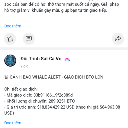
sóc của bạn để có hơi thở thơm mát suốt cả ngày. Giải pháp
hỗ trợ giảm vi khuẩn gây mùi, giúp bạn tự tin giao tiếp.
Bắt đầu ngay hôm nay với bước chăm sóc nhỏ nhưng hiệu quả
Đọc thêm
lớn cho nụ cười khỏe mạnh.
#dentabiome
#badbreathsolution
#hoithothommat
#chamsocrangmieng
#suckhoerangmieng
#nucuoitutin
Đội Trinh Sát Cá Voi
2 giờ
🚨 CẢNH BÁO WHALE ALERT - GIAO DỊCH BTC LỚN
Chi tiết giao dịch:
- Mã giao dịch: 33b91166...9f2c389d
- Khối lượng di chuyển: 289.9251 BTC
- Giá trị ước tính: $18,834,429.22 USD (theo thị giá $64,963.08
USD)
- Thời gian: 08:19:30 2026-08-08 UTC
Đọc thêm