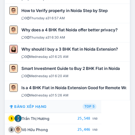
How to Verify property in Noida Step by Step
0
Thursday a31 6:57 AM
Why does a 4 BHK flat Noida offer better privacy?
0
Thursday a31 6:30 AM
Why should I buy a 3 BHK flat in Noida Extension?
0
Wednesday a31 6:25 AM
Smart Investment Guide to Buy 2 BHK Flat in Noida
0
Wednesday a31 6:20 AM
Is a 4 BHK Flat in Noida Extension Good for Remote Work?
0
Wednesday a31 5:26 AM
BẢNG XẾP HẠNG
TOP 5
Trần Thị Hương
25,548
1
VNĐ
Võ Hữu Phong
25,446
2
VNĐ