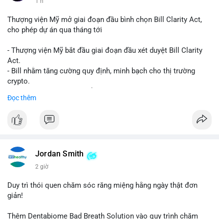
1 h
Thượng viện Mỹ mở giai đoạn đầu bình chọn Bill Clarity Act,
cho phép dự án qua tháng tới
- Thượng viện Mỹ bắt đầu giai đoạn đầu xét duyệt Bill Clarity
Act.
- Bill nhằm tăng cường quy định, minh bạch cho thị trường
crypto.
- Đạt 60 phiếu cần thiết để tiến tới tháng tới.
Đọc thêm
- Bill có thể ảnh hưởng pháp lý, hoạt động của các đồng tiền kỹ
thuật số.
#binancesquare
#cryptonews
#regulation
#ussenate
#clarityact
Jordan Smith
$btc $eth
2 giờ
#vlikevn
#titanbot
Duy trì thói quen chăm sóc răng miệng hằng ngày thật đơn
giản!
📰 Nguồn: CoinDesk
Thêm Dentabiome Bad Breath Solution vào quy trình chăm