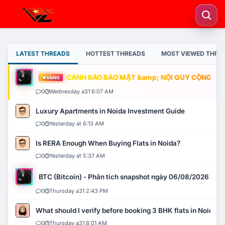
LATEST THREADS
HOTTEST THREADS
MOST VIEWED THRE
CẢNH BÁO BẢO MẬT &amp; NỘI QUY CỘNG ĐỒNG
VÀNG
0
Wednesday a31 6:07 AM
Luxury Apartments in Noida Investment Guide
0
Yesterday at 6:13 AM
Is RERA Enough When Buying Flats in Noida?
0
Yesterday at 5:37 AM
BTC (Bitcoin) - Phân tích snapshot ngày 06/08/2026
0
Thursday a31 2:43 PM
What should I verify before booking 3 BHK flats in Noida?
0
Thursday a31 8:01 AM