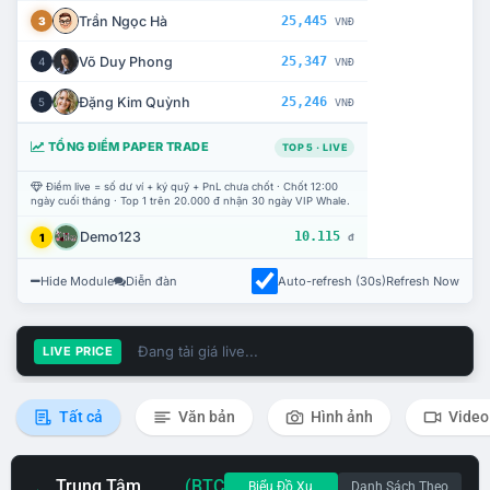
Trần Ngọc Hà
25,445
3
VNĐ
Võ Duy Phong
25,347
4
VNĐ
Đặng Kim Quỳnh
25,246
5
VNĐ
TỔNG ĐIỂM PAPER TRADE
TOP 5 · LIVE
Điểm live = số dư ví + ký quỹ + PnL chưa chốt · Chốt 12:00
ngày cuối tháng · Top 1 trên 20.000 đ nhận 30 ngày VIP Whale.
Demo123
10.115
1
đ
Hide Module
Diễn đàn
Auto-refresh (30s)
Refresh Now
Đang tải giá live...
LIVE PRICE
Tất cả
Văn bản
Hình ảnh
Video
Trung Tâm
(BTC
Biểu Đồ Xu
Danh Sách Theo