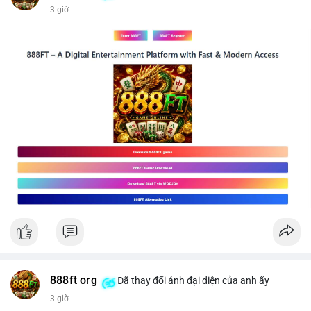
3 giờ
📰 Nguồn: CoinDesk
888ft org
Đã thay đổi ảnh đại diện của anh ấy
3 giờ