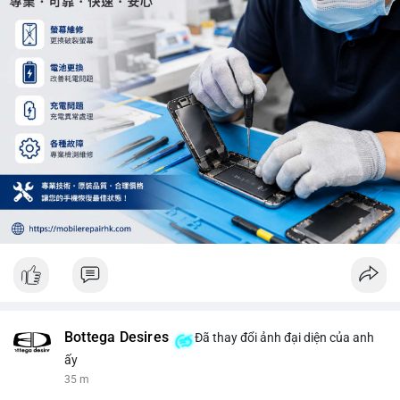
trung trong 24 giờ tới.
#12dot29btc
#vilanh
#tichluydaihan
#phienau
#btcmempool
Bottega Desires
Đã thay đổi ảnh đại diện của anh
ấy
35 m