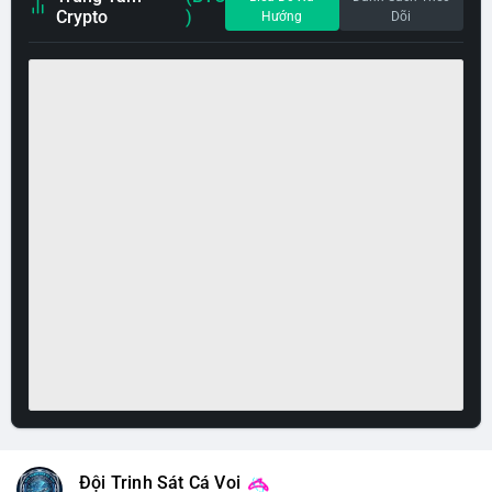
Crypto
)
Hướng
Dõi
Đội Trinh Sát Cá Voi