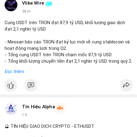
trung bình, khả năng cao đây là lệnh chuyển lên sàn để chuẩn
Vlike Wire
bị bán hoặc thực hiện chiến lược thanh khoản ngắn hạn. Dòng
38 m
tiền này có thể tạo áp lực bán nhẹ lên thị trường, khiến tâm lý
nhà đầu tư nhỏ lẻ thận trọng hơn trong phiên giao dịch châu Á.
Cung USDT trên TRON đạt 87,9 tỷ USD, khối lượng giao dịch
đạt 2,1 nghìn tỷ USD
Nhà đầu tư nhỏ lẻ nên quan sát thêm các lệnh chuyển tiếp
trong 24 giờ tới. Nếu xuất hiện thêm nhiều giao dịch tương tự
- Messari báo cáo TRON đạt kỷ lục mới về cung stablecoin và
đổ vào sàn, cần cân nhắc giảm vị thế đòn bẩy. Ngược lại, nếu
hoạt động mạng lưới trong Q2.
dòng tiền này chỉ dừng lại, thị trường có thể sớm ổn định trở
- Tổng cung USDT trên TRON chạm mốc 87,9 tỷ USD.
lại.
- Tổng khối lượng chuyển tiền đạt 2,1 nghìn tỷ USD trong quý 2.
- Hoạt động DeFi và sàn giao dịch phi tập trung (DEX) có xu
Đọc thêm
#22.6BTC
#chuyensan
#aplucban
#giaodichlon
#btcusd
hướng giảm.
#tron
#usdt
#messari
#cryptonews
#binancesquare
$trx
#trx
$usdt
Tín Hiệu Alpha
#vlikevn
#titanbot
1 h
📰 Nguồn: Cointelegraph
🔮 TÍN HIỆU GIAO DỊCH CRYPTO - ETHUSDT