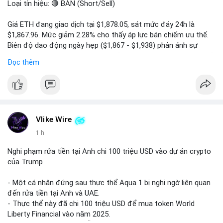
Loại tín hiệu: 🔴 BÁN (Short/Sell)
Giá ETH đang giao dịch tại $1,878.05, sát mức đáy 24h là
$1,867.96. Mức giảm 2.28% cho thấy áp lực bán chiếm ưu thế.
Biên độ dao động ngày hẹp ($1,867 - $1,938) phản ánh sự
thiếu vắng lực mua chủ động. Khối lượng 222,610 ETH cho thấy
Đọc thêm
dòng tiền đang rút khỏi thị trường, xác nhận xu hướng giảm
ngắn hạn.
Khuyến nghị giao dịch:
- Vùng Entry: $1,880 - $1,890
- Take Profit: TP1: $1,850, TP2: $1,820
Vlike Wire
- Stop Loss: $1,915
1 h
Quản trị rủi ro: Chỉ sử dụng 2-3% tài khoản cho lệnh này và
Nghi phạm rửa tiền tại Anh chi 100 triệu USD vào dự án crypto
tuân thủ tuyệt đối mức cắt lỗ để bảo vệ vốn.
của Trump
#shorteth
#ethusdt
#bearisheth
#vung1880
#quantriruiro
- Một cá nhân đứng sau thực thể Aqua 1 bị nghi ngờ liên quan
đến rửa tiền tại Anh và UAE.
- Thực thể này đã chi 100 triệu USD để mua token World
Liberty Financial vào năm 2025.