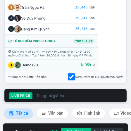
Trần Ngọc Hà
25,445
3
VNĐ
Võ Duy Phong
25,347
4
VNĐ
Đặng Kim Quỳnh
25,246
5
VNĐ
TỔNG ĐIỂM PAPER TRADE
TOP 5 · LIVE
Điểm live = số dư ví + ký quỹ + PnL chưa chốt · Chốt 12:00
ngày cuối tháng · Top 1 trên 20.000 đ nhận 30 ngày VIP Whale.
Demo123
6.359
1
đ
Hide Module
Diễn đàn
Auto-refresh (30s)
Refresh Now
Đang tải giá live...
LIVE PRICE
Tất cả
Văn bản
Hình ảnh
Vide