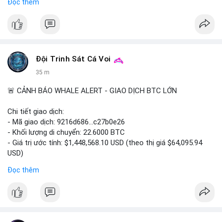
Đọc thêm
Điều này cho thấy nhu cầu ngày càng cao về không khí sạch
trong xe.
Bạn nghĩ yếu tố nào thúc đẩy tăng trưởng này? Chia sẻ quan
điểm nhé!
Đội Trinh Sát Cá Voi
35 m
🚨 CẢNH BÁO WHALE ALERT - GIAO DỊCH BTC LỚN
Chi tiết giao dịch:
- Mã giao dịch: 9216d686...c27b0e26
- Khối lượng di chuyển: 22.6000 BTC
- Giá trị ước tính: $1,448,568.10 USD (theo thị giá $64,095.94
USD)
- Thời gian: 20:19:59 2026-08-10 UTC
Đọc thêm
Giao dịch 22,6 BTC trị giá hơn 1,44 triệu USD được thực hiện
trong một lần duy nhất, tần suất khớp lệnh nhanh và không có
dấu hiệu tách nhỏ. Hành vi này cho thấy cá voi đang chủ động
điều phối vốn, không phải động thái bốc đồng. Với khối lượng