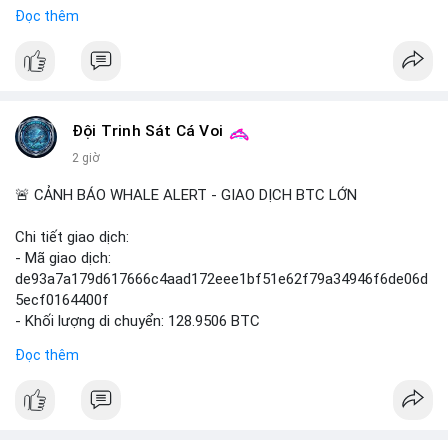
- Thông tin được trích dẫn từ tờ New York Times.
Đọc thêm
#binancesquare
#cryptonews
#worldlibertyfinancial
#trump
$wlf
#wlf
#vlikevn
#titanbot
Đội Trinh Sát Cá Voi
2 giờ
📰 Nguồn: Cointelegraph
🚨 CẢNH BÁO WHALE ALERT - GIAO DỊCH BTC LỚN
Chi tiết giao dịch:
- Mã giao dịch:
de93a7a179d617666c4aad172eee1bf51e62f79a34946f6de06d
5ecf0164400f
- Khối lượng di chuyển: 128.9506 BTC
- Giá trị ước tính: $8,245,659.02 USD (theo thị giá $63,944.34
Đọc thêm
USD)
- Thời gian: 19:19:58 2026-08-10 UTC
Nhận định phân tích hành vi của Cá voi:
Giao dịch 128.95 BTC trị giá hơn 8.24 triệu USD được thực hiện