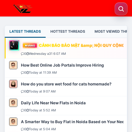
LATEST THREADS
HOTTEST THREADS
MOST VIEWED THRE
CẢNH BÁO BẢO MẬT &amp; NỘI QUY CỘNG ĐỒN
VÀNG
0
Wednesday a31 6:07 AM
How Best Online Job Portals Improve Hiring
0
Today at 11:39 AM
How do you store wet food for cats homemade?
0
Today at 9:07 AM
Daily Life Near New Flats in Noida
0
Today at 5:52 AM
A Smarter Way to Buy Flat in Noida Based on Your Needs
0
Today at 5:04 AM