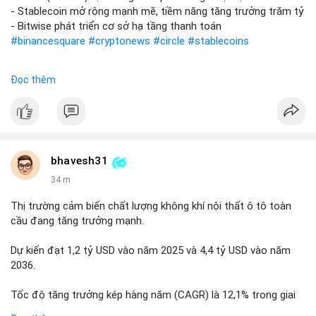
- Stablecoin mở rộng mạnh mẽ, tiềm năng tăng trưởng trăm tỷ
- Bitwise phát triển cơ sở hạ tầng thanh toán
#binancesquare
#cryptonews
#circle
#stablecoins
$circle
Đọc thêm
#vlikevn
#titanbot
📰 Nguồn: CoinDesk
bhavesh31
34 m
Thị trường cảm biến chất lượng không khí nội thất ô tô toàn
cầu đang tăng trưởng mạnh.
Dự kiến đạt 1,2 tỷ USD vào năm 2025 và 4,4 tỷ USD vào năm
2036.
Tốc độ tăng trưởng kép hàng năm (CAGR) là 12,1% trong giai
đoạn dự báo.