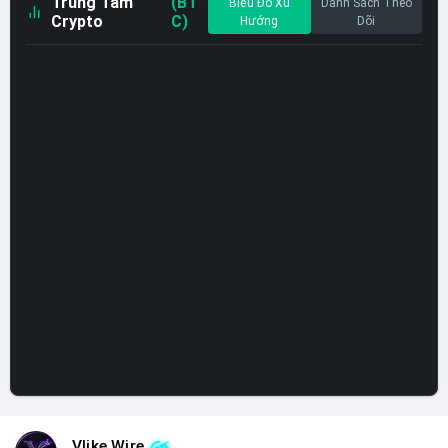
Trung Tâm
(BT
Biểu Đồ Xu
Danh Sách Theo
Crypto
C)
Hướng
Dõi
Vlike Wire