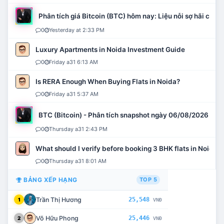
Phân tích giá Bitcoin (BTC) hôm nay: Liệu nỗi sợ hãi có mở 
0
Yesterday at 2:33 PM
Luxury Apartments in Noida Investment Guide
0
Friday a31 6:13 AM
Is RERA Enough When Buying Flats in Noida?
0
Friday a31 5:37 AM
BTC (Bitcoin) - Phân tích snapshot ngày 06/08/2026
0
Thursday a31 2:43 PM
What should I verify before booking 3 BHK flats in Noida?
0
Thursday a31 8:01 AM
BẢNG XẾP HẠNG
TOP 5
Trần Thị Hương
25,548
1
VNĐ
Võ Hữu Phong
25,446
2
VNĐ