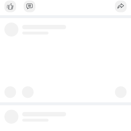
#vlikevn
#titanbot
📰 Nguồn: Cointelegraph
bhavesh31
2 giờ
Thị trường toàn cầu về linh kiện cảm biến vị trí và góc cho máy
móc off-highway đang tăng trưởng ổn định.
Quy mô thị trường dự kiến đạt 560,0 triệu USD vào năm 2025.
Đến năm 2036, con số này sẽ tăng lên 995,0 triệu USD.
Tốc độ tăng trưởng kép hàng năm (CAGR) được dự báo ở mức
5,4% trong giai đoạn dự báo.