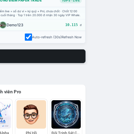
ỔNG ĐIỂM PAPER TRADE
TOP 5 · LIVE
ểm live = số dư ví + ký quỹ + PnL chưa chốt · Chốt 12:00
 cuối tháng · Top 1 trên 20.000 đ nhận 30 ngày VIP Whale.
Demo123
10.115
đ
Auto-refresh (30s)
Refresh Now
h viên Pro
 Alpha
Phí Hồ
Đội Trinh Sát Cá Voi