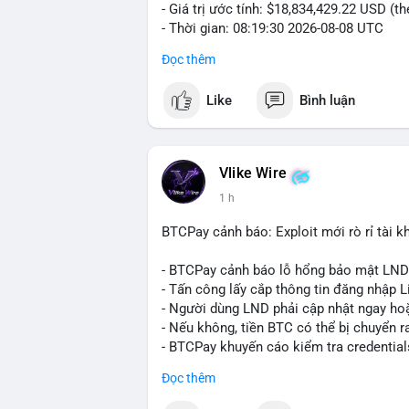
- Giá trị ước tính: $18,834,429.22 USD (t
- Thời gian: 08:19:30 2026-08-08 UTC
Đọc thêm
Nhận định phân tích:
Khối lượng gần 290 BTC tương đương gần
Like
Bình luận
chưa xác nhận cho thấy dấu hiệu của một
mục. Với mức giá hiện tại, động thái này
sàn hoặc chuyển vào ví lạnh để nắm giữ 
quyết định áp lực cung ngắn hạn lên thị 
Vlike Wire
xuất hiện dòng tiền lớn, nhưng chưa đủ
1 h
lệnh chuyển tiếp theo.
BTCPay cảnh báo: Exploit mới rò rỉ tài kh
Lời khuyên:
Nhà đầu tư nhỏ lẻ nên theo dõi sát các g
- BTCPay cảnh báo lỗ hổng bảo mật LND
định xu hướng rõ ràng hơn. Tránh hành độ
- Tấn công lấy cắp thông tin đăng nhập L
hợp với khối lượng giao dịch chung và bi
- Người dùng LND phải cập nhật ngay hoặ
- Nếu không, tiền BTC có thể bị chuyển r
#289btc
#chuyenvilon
#giaodichchuaxa
- BTCPay khuyến cáo kiểm tra credential
Đọc thêm
#binancesquare
#cryptonews
#btc