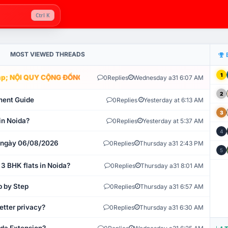
Ctrl K
MOST VIEWED THREADS
1
; NỘI QUY CỘNG ĐỒNG VLIKE.VN: HỆ THỐNG GIÁM SÁT TỰ ĐỘNG V
0
Replies
Wednesday a31 6:07 AM
2
ment Guide
0
Replies
Yesterday at 6:13 AM
3
in Noida?
0
Replies
Yesterday at 5:37 AM
4
t ngày 06/08/2026
0
Replies
Thursday a31 2:43 PM
5
 3 BHK flats in Noida?
0
Replies
Thursday a31 8:01 AM
p by Step
0
Replies
Thursday a31 6:57 AM
etter privacy?
0
Replies
Thursday a31 6:30 AM