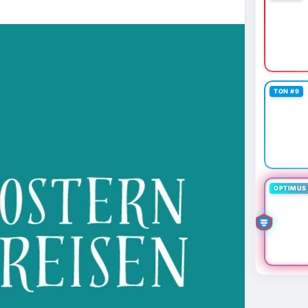
TON #9
OPTIMUS 