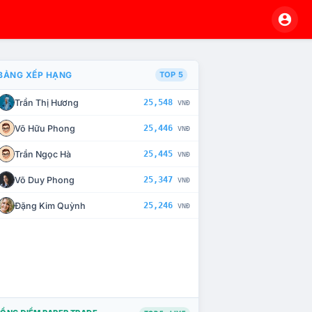
BẢNG XẾP HẠNG
TOP 5
Trần Thị Hương
25,548
VNĐ
À CHẾ TÀI XỬ LÝ VI PHẠM
Võ Hữu Phong
25,446
VNĐ
Trần Ngọc Hà
25,445
VNĐ
Võ Duy Phong
25,347
VNĐ
Đặng Kim Quỳnh
25,246
VNĐ