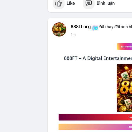
Like
Bình luận
$btc
#vlikevn
#titanbot
888ft org
Đã thay đổi ảnh b
📰 Nguồn: CoinDesk
1 h