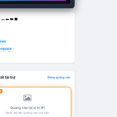
g ▁ ▂ ▃ ▄
t
news
esquare
ết tài trợ
Đăng quảng cáo
1
Quảng cáo tại vị trí #1
Nhấn để đặt quảng cáo của bạn