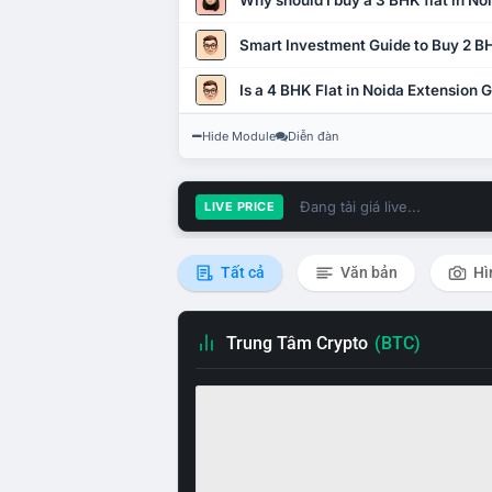
Why should I buy a 3 BHK flat in No
Smart Investment Guide to Buy 2 BH
Is a 4 BHK Flat in Noida Extension
Hide Module
Diễn đàn
Đang tải giá live...
LIVE PRICE
Tất cả
Văn bản
Hì
Trung Tâm Crypto
(BTC)