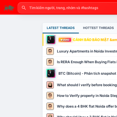
LATEST THREADS
HOTTEST THREADS
CẢNH BÁO BẢO MẬT &amp
VÀNG
Luxury Apartments in Noida Invest
Is RERA Enough When Buying Flats 
BTC (Bitcoin) - Phân tích snapsho
What should I verify before booking
How to Verify property in Noida Ste
Why does a 4 BHK flat Noida offer b