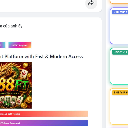
ETH VIP #
ìa của anh ấy
USDT VIP
BNB VIP 