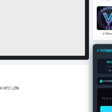
V Str
⚡ TITA
BTC
----
--%
SYSTEM:
CH BTC LỚN
Trợ lý A