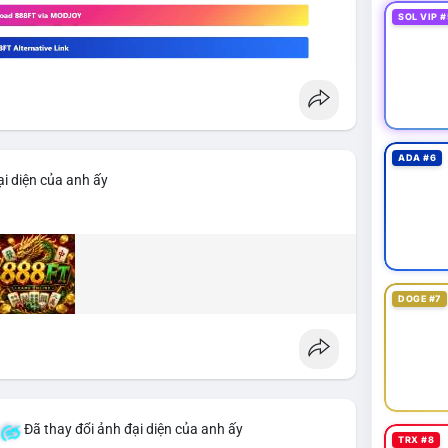
SOL VIP #
ADA #6
i diện của anh ấy
DOGE #7
Đã thay đổi ảnh đại diện của anh ấy
TRX #8