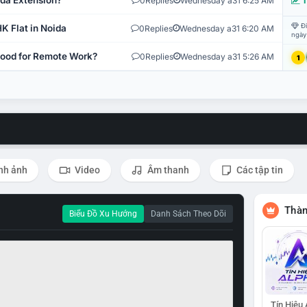
ida Extension?
0
Replies
Wednesday a31 6:25 AM
T
Đi
K Flat in Noida
0
Replies
Wednesday a31 6:20 AM
ngày
 Good for Remote Work?
0
Replies
Wednesday a31 5:26 AM
1
nh ảnh
Video
Âm thanh
Các tập tin
Thàn
Biểu Đồ Xu Hướng
Danh Sách Theo Dõi
Tín Hiệu