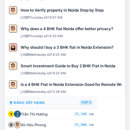
How to Verify property in Noida Step by Step
0
Thursday a31 6:57 AM
Why does a 4 BHK flat Noida offer better privacy?
0
Thursday a31 6:30 AM
Why should I buy a 3 BHK flat in Noida Extension?
0
Wednesday a31 6:25 AM
Smart Investment Guide to Buy 2 BHK Flat in Noida
0
Wednesday a31 6:20 AM
Is a 4 BHK Flat in Noida Extension Good for Remote Work?
0
Wednesday a31 5:26 AM
BẢNG XẾP HẠNG
TOP 5
Trần Thị Hương
25,548
1
VNĐ
Võ Hữu Phong
25,446
2
VNĐ