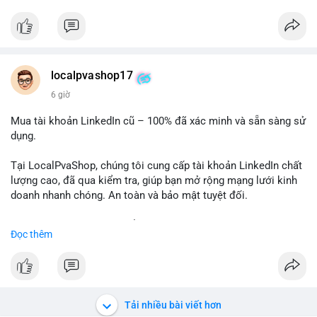
✅ Telegram: @localpvashop
✅ Email: localpvashop@gmail.com
Chất lượng đảm bảo, hỗ trợ tận tình. Hãy liên hệ ngay hôm
nay!
localpvashop17
6 giờ
Mua tài khoản LinkedIn cũ – 100% đã xác minh và sẵn sàng sử
dụng.
Tại LocalPvaShop, chúng tôi cung cấp tài khoản LinkedIn chất
lượng cao, đã qua kiểm tra, giúp bạn mở rộng mạng lưới kinh
doanh nhanh chóng. An toàn và bảo mật tuyệt đối.
Đặt hàng ngay hôm nay để nhận ưu đãi tốt nhất!
Đọc thêm
✅ Đặt hàng: localpvashop
✅ Phản hồi trong 24 giờ
✅ WhatsApp: +1 (66
215-8938
✅ Telegram: @localpvashop
Tải nhiều bài viết hơn
✅ Email: localpvashop@gmail.com