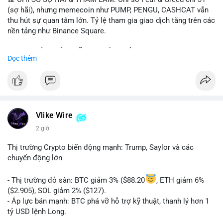
(sợ hãi), nhưng memecoin như PUMP, PENGU, CASHCAT vẫn
thu hút sự quan tâm lớn. Tỷ lệ tham gia giao dịch tăng trên các
nền tảng như Binance Square.
📈 XU HƯỚNG TÌM KIẾM & THẢO LUẬN: TUT, PUMP, PENGU,
Đọc thêm
CASHCAT, SUI, TAO xuất hiện nhiều trong tìm kiếm Việt Nam
và quốc tế. Chủ đề "tăng giá nhanh" và "bài toán mới" là chủ đề
hấp dẫn. Bàn tán về SPCX và SAGA cũng hấp dẫn.
💬 DÒNG CHẢY TIN TỨC & TRUYỀN THÔNG: Bàn tán về "long
SAGA", "short SPCX", và "đã ngồi ăn ở khách sạn 5*" (từ bài
Vlike Wire
đăng Binance Square). Tin tức về BIP-110 Bitcoin và SKR token
2 giờ
Solana tăng 250% FDV. Cập nhật về airdrop MMT và tích hợp
BNB Smart Chain.
Thị trường Crypto biến động mạnh: Trump, Saylor và các
chuyển động lớn
💡 NHẬN ĐỊNH & KHUYẾN NGHỊ: Tâm lý thị trường phân cực.
Sợ hãi do chỉ số thấp nhưng xu hướng memecoin và tin tức
- Thị trường đỏ sàn: BTC giảm 3% ($88.20
, ETH giảm 6%
tích cực (BTC ETF, SKR) tạo áp lực lên giá. Rủi ro từ các đề cày
($2.905), SOL giảm 2% ($127).
SPCX và SAGA vẫn cao. Cần theo dõi xu hướng "long" hoặc
- Áp lực bán mạnh: BTC phá vỡ hỗ trợ kỹ thuật, thanh lý hơn 1
"short" theo chiến lược cá nhân.
tỷ USD lệnh Long.
- Tin tức quan trọng: Trump Media dự kiến airdrop token cho