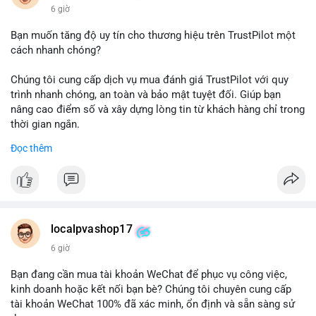
6 giờ
Bạn muốn tăng độ uy tín cho thương hiệu trên TrustPilot một
cách nhanh chóng?
Chúng tôi cung cấp dịch vụ mua đánh giá TrustPilot với quy
trình nhanh chóng, an toàn và bảo mật tuyệt đối. Giúp bạn
nâng cao điểm số và xây dựng lòng tin từ khách hàng chỉ trong
thời gian ngắn.
Đọc thêm
Đặt hàng ngay hôm nay để nhận ưu đãi:
👉 Order tại: localpvashop
👉 Phản hồi 24/7
👉 WhatsApp: +1 660 215-8938
👉 Telegram: @localpvashop
localpvashop17
👉 Email: localpvashop@gmail.com
6 giờ
Đừng bỏ lỡ cơ hội cải thiện danh tiếng trực tuyến của bạn một
Bạn đang cần mua tài khoản WeChat để phục vụ công việc,
cách hiệu quả!
kinh doanh hoặc kết nối bạn bè? Chúng tôi chuyên cung cấp
tài khoản WeChat 100% đã xác minh, ổn định và sẵn sàng sử