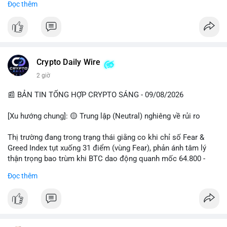
Đọc thêm
📊 Nguồn: Radar Tâm Lý Thị Trường
cổ đông vào tháng 2.
- Định chế tài chính: Delaware Life đưa BTC vào sản phẩm bảo
hiểm; Galaxy Digital lập quỹ đầu tư 100 triệu USD.
- Pháp lý: CEO Coinbase thúc đẩy khung pháp lý tại Davos; Bồ
Đào Nha chặn Polymarket.
Crypto Daily Wire
#binancesquare
#cryptonews
#btc
#eth
#sol
#xrp
2 giờ
$btc $eth $sol $xrp
📰 BẢN TIN TỔNG HỢP CRYPTO SÁNG - 09/08/2026
#vlikevn
#titanbot
[Xu hướng chung]: 🟡 Trung lập (Neutral) nghiêng về rủi ro
📰 Nguồn: Decrypt
Thị trường đang trong trạng thái giằng co khi chỉ số Fear &
Greed Index tụt xuống 31 điểm (vùng Fear), phản ánh tâm lý
thận trọng bao trùm khi BTC dao động quanh mốc 64.800 -
64.900 USD.
Đọc thêm
- Thị trường & Giá cả: Hoạt động cá voi diễn ra mạnh mẽ với 7
giao dịch BTC lớn được ghi nhận trong 24h qua, tổng trị giá
hơn 23,6 triệu USD. Đáng chú ý nhất là lệnh chuyển 90,94 BTC
(5,89 triệu USD) và 89,97 BTC (5,82 triệu USD), cho thấy các tổ