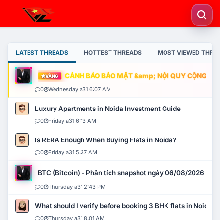
LATEST THREADS
HOTTEST THREADS
MOST VIEWED THRE
CẢNH BÁO BẢO MẬT &amp; NỘI QUY CỘNG ĐỒNG
VÀNG
0
Wednesday a31 6:07 AM
Luxury Apartments in Noida Investment Guide
0
Friday a31 6:13 AM
Is RERA Enough When Buying Flats in Noida?
0
Friday a31 5:37 AM
BTC (Bitcoin) - Phân tích snapshot ngày 06/08/2026
0
Thursday a31 2:43 PM
What should I verify before booking 3 BHK flats in Noida?
0
Thursday a31 8:01 AM