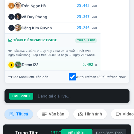
Trần Ngọc Hà
25,445
3
VNĐ
Võ Duy Phong
25,347
4
VNĐ
Đặng Kim Quỳnh
25,246
5
VNĐ
TỔNG ĐIỂM PAPER TRADE
TOP 5 · LIVE
Điểm live = số dư ví + ký quỹ + PnL chưa chốt · Chốt 12:00
ngày cuối tháng · Top 1 trên 20.000 đ nhận 30 ngày VIP Whale.
Demo123
5.492
1
đ
Hide Module
Diễn đàn
Auto-refresh (30s)
Refresh Now
Đang tải giá live...
LIVE PRICE
Tất cả
Văn bản
Hình ảnh
Video
Trung Tâm
(BTC
Biểu Đồ Xu
Danh Sách Theo