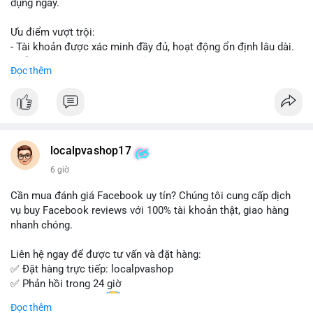
dụng ngay.
Ưu điểm vượt trội:
- Tài khoản được xác minh đầy đủ, hoạt động ổn định lâu dài.
- Hỗ trợ khách hàng 24/7, phản hồi nhanh chóng.
Đọc thêm
- Giao dịch an toàn, bảo mật thông tin.
Đặt hàng ngay hôm nay để nhận ưu đãi tốt nhất!
Liên hệ với chúng tôi qua:
localpvashop17
- WhatsApp: +1 (66
215-8938
- Telegram: @localpvashop
6 giờ
- Email: localpvashop@gmail.com
Cần mua đánh giá Facebook uy tín? Chúng tôi cung cấp dịch
Đừng bỏ lỡ cơ hội sở hữu tài khoản WeChat chất lượng với giá
vụ buy Facebook reviews với 100% tài khoản thật, giao hàng
tốt. Liên hệ ngay!
nhanh chóng.
Liên hệ ngay để được tư vấn và đặt hàng:
✅ Đặt hàng trực tiếp: localpvashop
✅ Phản hồi trong 24 giờ
✅ WhatsApp: +1 (66
215-8938
Đọc thêm