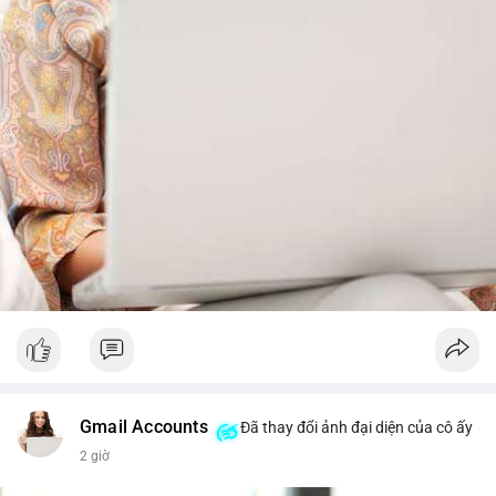
từ dòng vốn ETF (tuần tốt nhất kể từ tháng 4 với 1 tỷ USD)
trước khi gia tăng vị thế.
Xem chi tiết các bài viết đầy đủ tại dòng thời gian của Vlike.vn!
#whalealertbtc
#feargreedindex
#bip110fork
#brazilcryptoregulation
#defitvl
Gmail Accounts
Đã thay đổi ảnh đại diện của cô ấy
2 giờ