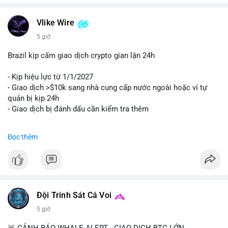
Vlike Wire
5 giờ
Brazil kịp cấm giao dịch crypto gian lận 24h
- Kịp hiệu lực từ 1/1/2027
- Giao dịch >$10k sang nhà cung cấp nước ngoài hoặc ví tự
quản bị kịp 24h
- Giao dịch bị đánh dấu cần kiểm tra thêm
#binancesquare
#cryptonews
#regulation
Đọc thêm
$btc $eth
#vlikevn
#titanbot
📰 Nguồn: Cointelegraph
Đội Trinh Sát Cá Voi
5 giờ