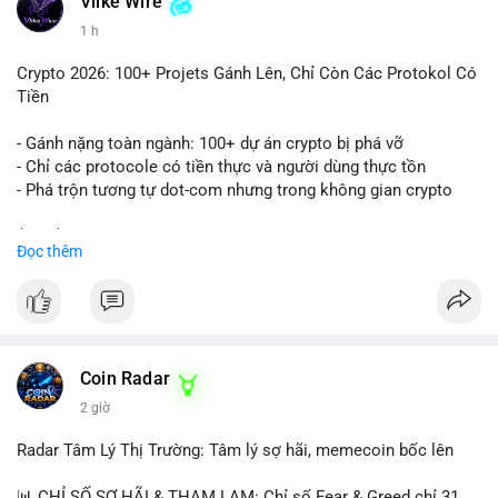
Vlike Wire
1 h
Crypto 2026: 100+ Projets Gánh Lên, Chỉ Còn Các Protokol Có
Tiền
- Gánh nặng toàn ngành: 100+ dự án crypto bị phá vỡ
- Chỉ các protocole có tiền thực và người dùng thực tồn
- Phá trộn tương tự dot-com nhưng trong không gian crypto
$btc $eth
Đọc thêm
#vlikevn
#titanbot
📰 Nguồn: CoinDesk
Coin Radar
2 giờ
Radar Tâm Lý Thị Trường: Tâm lý sợ hãi, memecoin bốc lên
📊 CHỈ SỐ SỢ HÃI & THAM LAM: Chỉ số Fear & Greed chỉ 31