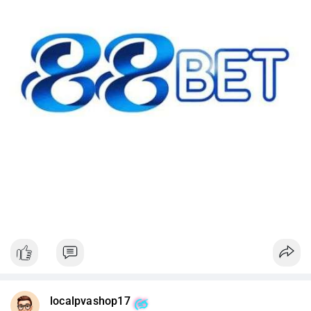
#42btc
#vilanh
#tichluydaihan
#btcmempool
#64831usd
localpvashop17