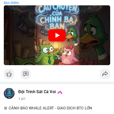
Đọc thêm
chiến lược đầu tư rõ ràng.
🎥 Xem video trực tiếp tại:
Nguồn: Cú Thông Thái
Đội Trinh Sát Cá Voi
3 giờ
🚨 CẢNH BÁO WHALE ALERT - GIAO DỊCH BTC LỚN