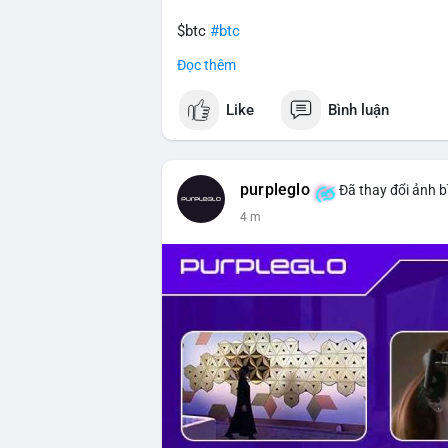
$btc
#btc
Đọc thêm
#vlikevn
#titanbot
Like
Bình luận
📰 Nguồn: CoinDesk
purpleglo
Đã thay đổi ảnh b
4 m