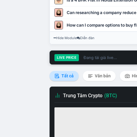
Is a 4 BHK Flat in Noida Extension
Can researching a company reduce
How can I compare options to buy fl
Hide Module
Diễn đàn
Đang tải giá live...
LIVE PRICE
Tất cả
Văn bản
Hì
Trung Tâm Crypto
(BTC)