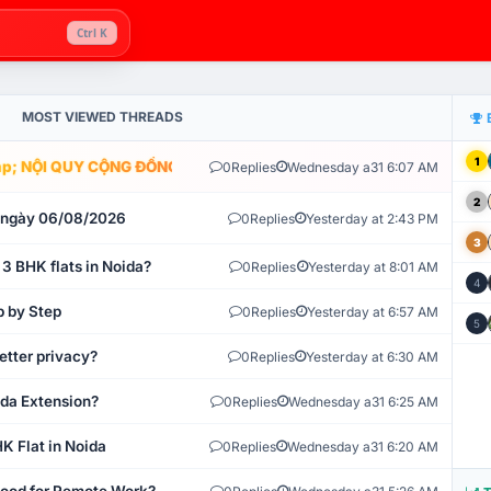
Ctrl K
MOST VIEWED THREADS
1
; NỘI QUY CỘNG ĐỒNG VLIKE.VN: HỆ THỐNG GIÁM SÁT TỰ ĐỘNG V
0
Replies
Wednesday a31 6:07 AM
2
t ngày 06/08/2026
0
Replies
Yesterday at 2:43 PM
3
 3 BHK flats in Noida?
0
Replies
Yesterday at 8:01 AM
4
p by Step
0
Replies
Yesterday at 6:57 AM
5
etter privacy?
0
Replies
Yesterday at 6:30 AM
ida Extension?
0
Replies
Wednesday a31 6:25 AM
K Flat in Noida
0
Replies
Wednesday a31 6:20 AM