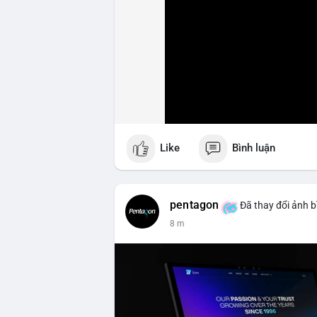
Like
Bình luận
pentagon
Đã thay đổi ảnh b
8 m