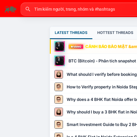
LATEST THREADS
HOTTEST THREADS
CẢNH BÁO BẢO MẬT &amp
VÀNG
BTC (Bitcoin) - Phân tích snapsho
What should I verify before booking
How to Verify property in Noida Ste
Why does a 4 BHK flat Noida offer b
Why should I buy a 3 BHK flat in No
Smart Investment Guide to Buy 2 BH