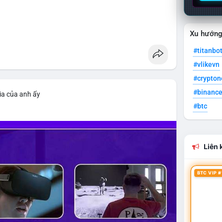
Xu hướn
#titanbo
#vlikevn
#crypto
#binanc
ìa của anh ấy
#btc
Liên k
BTC VIP #