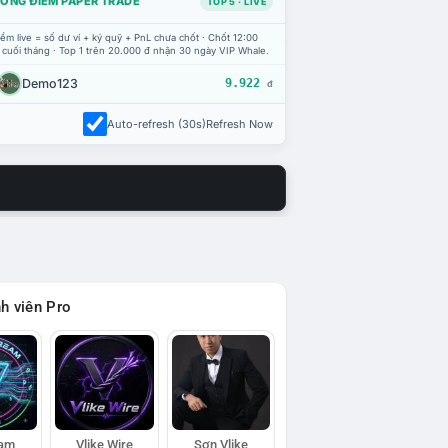
ỔNG ĐIỂM PAPER TRADE
TOP 5 · LIVE
ểm live = số dư ví + ký quỹ + PnL chưa chốt · Chốt 12:00
 cuối tháng · Top 1 trên 20.000 đ nhận 30 ngày VIP Whale.
Demo123
9.922
đ
Auto-refresh (30s)
Refresh Now
h viên Pro
eam
Vlike Wire
Sơn Vlike