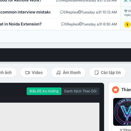
 Good for Remote Work?
0
Replies
Wednesday a31 5:26 AM
T
Đi
 common interview mistakes?
0
Replies
Tuesday a31 10:12 AM
ngày
at in Noida Extension?
0
Replies
Tuesday a31 6:30 AM
1
nh ảnh
Video
Âm thanh
Các tập tin
Thàn
Biểu Đồ Xu Hướng
Danh Sách Theo Dõi
V Str