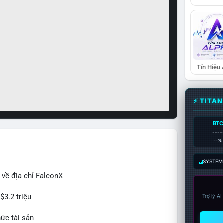
Tín Hiệu
⚡ TITA
BTC
----
--%
SYSTEM:
 về địa chỉ FalconX
$3.2 triệu
Trợ lý A
hức tài sản