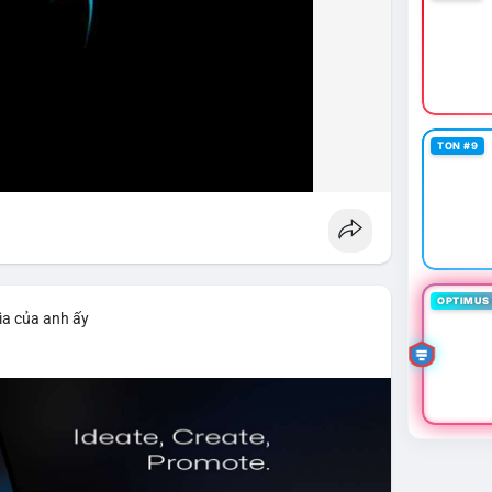
TON #9
OPTIMUS 
ìa của anh ấy