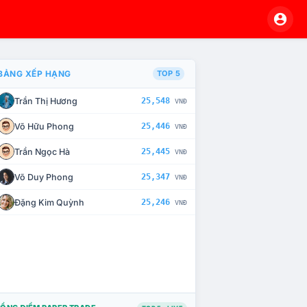
BẢNG XẾP HẠNG
TOP 5
Trần Thị Hương
25,548
VNĐ
À CHẾ TÀI XỬ LÝ VI PHẠM
Võ Hữu Phong
25,446
VNĐ
Trần Ngọc Hà
25,445
VNĐ
Võ Duy Phong
25,347
VNĐ
Đặng Kim Quỳnh
25,246
VNĐ