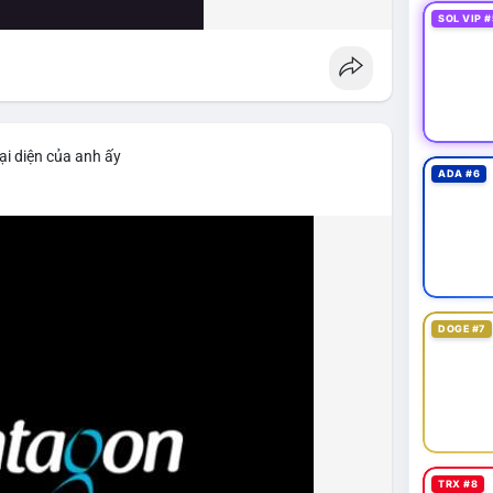
SOL VIP #
ại diện của anh ấy
ADA #6
DOGE #7
TRX #8