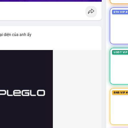
ETH VIP #
ại diện của anh ấy
USDT VIP
BNB VIP 