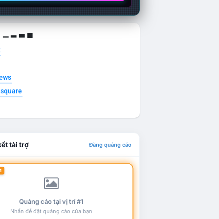
g ▁ ▂ ▃ ▄
t
news
esquare
ết tài trợ
Đăng quảng cáo
1
Quảng cáo tại vị trí #1
Nhấn để đặt quảng cáo của bạn