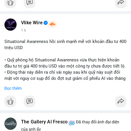
Vlike Wire
1 h
Situational Awareness hồi sinh mạnh mẽ với khoản đầu tư 400
triệu USD
• Quỹ phòng hộ Situational Awareness vừa thực hiện khoản
đầu tư trị giá 400 triệu USD vào một công ty chưa được tiết lộ.
• Động thái này diễn ra chỉ vài ngày sau khi quỹ này suýt đối
mặt với nguy cơ sụp đổ do đợt sụt giảm cổ phiếu AI vào tháng
7.
Đọc thêm
• Sự trở lại này đánh dấu bước phục hồi đáng chú ý của quỹ
sau giai đoạn khủng hoảng.
#cryptonews
#investment
#situationalawareness
#financenews
The Gallery Al Fresco
Đã thay đổi ảnh đại diện
$btc $eth
của anh ấy