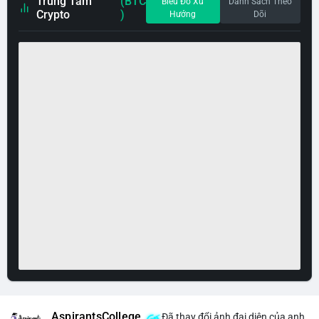
Trung Tâm
(BTC
Biểu Đồ Xu
Danh Sách Theo
Crypto
)
Hướng
Dõi
AspirantsCollege
Đã thay đổi ảnh đại diện của anh