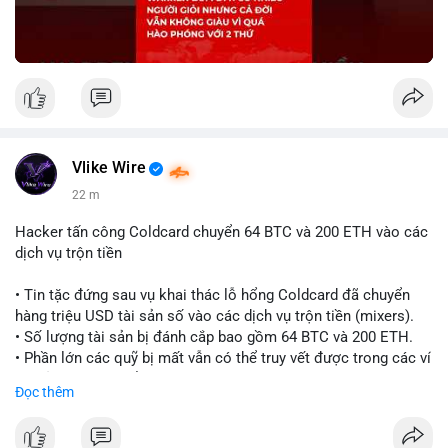
Vlike Wire
22 m
Hacker tấn công Coldcard chuyển 64 BTC và 200 ETH vào các
dịch vụ trộn tiền
• Tin tặc đứng sau vụ khai thác lỗ hổng Coldcard đã chuyển
hàng triệu USD tài sản số vào các dịch vụ trộn tiền (mixers).
• Số lượng tài sản bị đánh cắp bao gồm 64 BTC và 200 ETH.
• Phần lớn các quỹ bị mất vẫn có thể truy vết được trong các ví
do kẻ tấn công kiểm soát.
Đọc thêm
#coldcard
#cryptohack
#btc
#eth
#binancesquare
#cryptonews