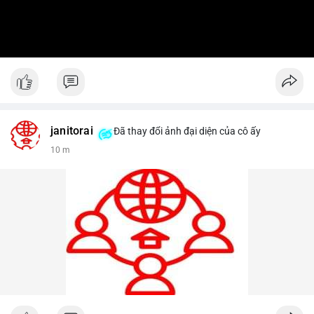
janitorai
Đã thay đổi ảnh đại diện của cô ấy
10 m