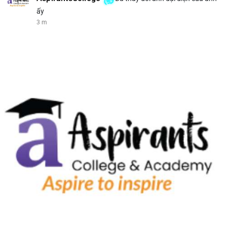
ấy
3 m