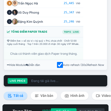
Trần Ngọc Hà
25,445
3
VNĐ
Võ Duy Phong
25,347
4
VNĐ
Đặng Kim Quỳnh
25,246
5
VNĐ
TỔNG ĐIỂM PAPER TRADE
TOP 5 · LIVE
Điểm live = số dư ví + ký quỹ + PnL chưa chốt · Chốt 12:00
ngày cuối tháng · Top 1 trên 20.000 đ nhận 30 ngày VIP Whale.
Chưa có thành viên giao dịch Paper trong tháng.
Hide Module
Diễn đàn
Auto-refresh (30s)
Refresh Now
Đang tải giá live...
LIVE PRICE
Tất cả
Văn bản
Hình ảnh
Video