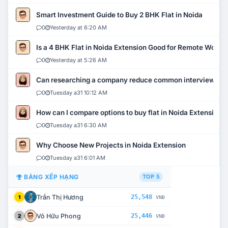
Smart Investment Guide to Buy 2 BHK Flat in Noida
0
Yesterday at 6:20 AM
Is a 4 BHK Flat in Noida Extension Good for Remote Work?
0
Yesterday at 5:26 AM
Can researching a company reduce common interview mi
0
Tuesday a31 10:12 AM
How can I compare options to buy flat in Noida Extension?
0
Tuesday a31 6:30 AM
Why Choose New Projects in Noida Extension
0
Tuesday a31 6:01 AM
BẢNG XẾP HẠNG
TOP 5
Trần Thị Hương
25,548
1
VNĐ
Võ Hữu Phong
25,446
2
VNĐ