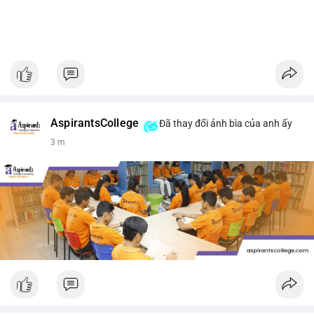
AspirantsCollege
Đã thay đổi ảnh bìa của anh ấy
3 m