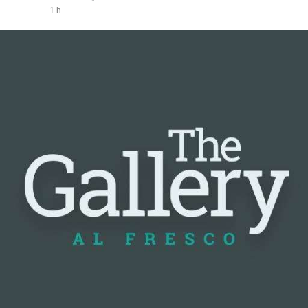
1 h
#vlikevn
#titanbot
📰 Nguồn: Cointelegraph