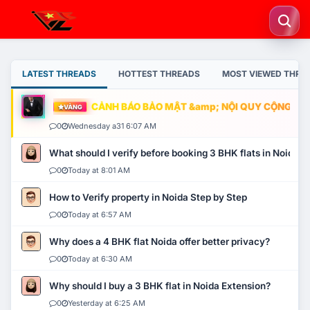
LATEST THREADS
HOTTEST THREADS
MOST VIEWED THRE
CẢNH BÁO BẢO MẬT &amp; NỘI QUY CỘNG ĐỒNG
VÀNG
0
Wednesday a31 6:07 AM
What should I verify before booking 3 BHK flats in Noida?
0
Today at 8:01 AM
How to Verify property in Noida Step by Step
0
Today at 6:57 AM
Why does a 4 BHK flat Noida offer better privacy?
0
Today at 6:30 AM
Why should I buy a 3 BHK flat in Noida Extension?
0
Yesterday at 6:25 AM