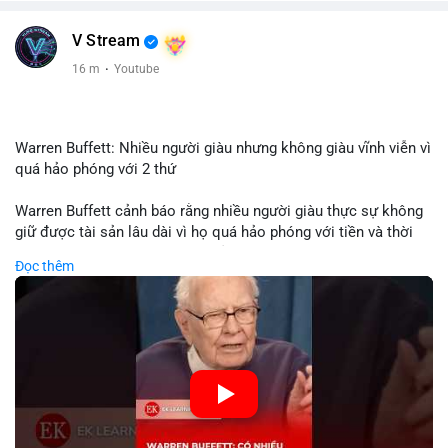
V Stream
16 m
·
Youtube
Warren Buffett: Nhiều người giàu nhưng không giàu vĩnh viễn vì
quá hảo phóng với 2 thứ
Warren Buffett cảnh báo rằng nhiều người giàu thực sự không
giữ được tài sản lâu dài vì họ quá hảo phóng với tiền và thời
gian. Quyên góp liên tục làm giảm vốn đầu tư, hạn chế lợi
Đọc thêm
nhuận tái đầu tư và suy giảm sức mạnh tăng trưởng danh mục.
Đối với nhà đầu tư crypto, giữ lại lợi nhuận để tái đầu tư vào
dự án tiềm năng quan trọng hơn chia sẻ quá mức. Cân bằng
đóng góp xã hội và bảo vệ tài sản giúp nhà đầu tư đạt được
bền vững tài chính mà Buffett đề cao.
🎥 Xem video trực tiếp tại:
Nguồn: KIEN THUC KINH TE