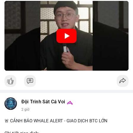
trung, CBDC là hình thức tiền pháp định được phát hành và
quản lý trực tiếp bởi Ngân hàng Trung ương nhằm tối ưu hóa
hệ thống thanh toán và tăng cường hiệu quả chính sách tiền tệ.
Việc triển khai CBDC hứa hẹn sẽ thay đổi diện mạo của hạ
tầng tài chính truyền thống, mang lại sự tiện lợi trong giao dịch
nhưng cũng đặt ra nhiều thách thức về quyền riêng tư và an
ninh mạng.
🎥 Xem video trực tiếp tại:
Nguồn: 5 Phút Crypto
Đội Trinh Sát Cá Voi
2 giờ
🚨 CẢNH BÁO WHALE ALERT - GIAO DỊCH BTC LỚN