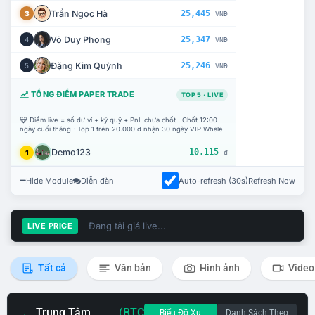
Trần Ngọc Hà
25,445
3
VNĐ
Võ Duy Phong
25,347
4
VNĐ
Đặng Kim Quỳnh
25,246
5
VNĐ
TỔNG ĐIỂM PAPER TRADE
TOP 5 · LIVE
Điểm live = số dư ví + ký quỹ + PnL chưa chốt · Chốt 12:00
ngày cuối tháng · Top 1 trên 20.000 đ nhận 30 ngày VIP Whale.
Demo123
10.115
1
đ
Hide Module
Diễn đàn
Auto-refresh (30s)
Refresh Now
Đang tải giá live...
LIVE PRICE
Tất cả
Văn bản
Hình ảnh
Video
Trung Tâm
(BTC
Biểu Đồ Xu
Danh Sách Theo