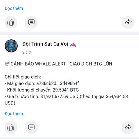
- Khối lượng giao dịch Futures hiện cao gấp 8 lần so với giao
Đọc thêm
dịch Spot.
#binance
#btc
#cryptonews
#bitcoin
#futures
$btc
Đội Trinh Sát Cá Voi
#vlikevn
#titanbot
2 giờ
📰 Nguồn: Cointelegraph
🚨 CẢNH BÁO WHALE ALERT - GIAO DỊCH BTC LỚN
Chi tiết giao dịch:
- Mã giao dịch: a786cb2d...3d496b4f
- Khối lượng di chuyển: 29.5941 BTC
- Giá trị ước tính: $1,921,677.69 USD (theo thị giá $64,934.53
USD)
- Thời gian: 11:19:59 2026-08-07 UTC
Đọc thêm
Nhận định phân tích: Giao dịch gần 30 BTC trị giá gần 2 triệu
USD được thực hiện trong một khối chưa xác nhận cho thấy
dấu hiệu di chuyển vốn có chủ đích. Với khối lượng này, khả