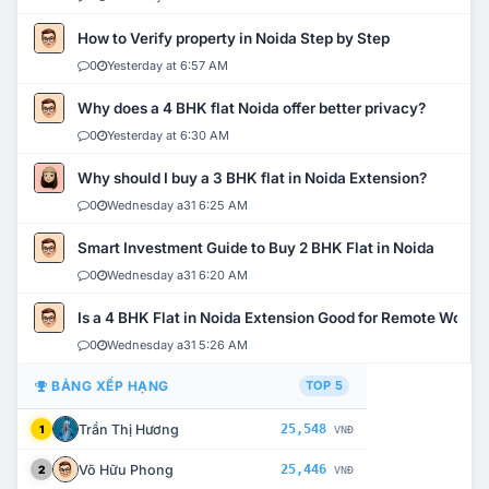
How to Verify property in Noida Step by Step
0
Yesterday at 6:57 AM
Why does a 4 BHK flat Noida offer better privacy?
0
Yesterday at 6:30 AM
Why should I buy a 3 BHK flat in Noida Extension?
0
Wednesday a31 6:25 AM
Smart Investment Guide to Buy 2 BHK Flat in Noida
0
Wednesday a31 6:20 AM
Is a 4 BHK Flat in Noida Extension Good for Remote Work?
0
Wednesday a31 5:26 AM
BẢNG XẾP HẠNG
TOP 5
Trần Thị Hương
25,548
1
VNĐ
Võ Hữu Phong
25,446
2
VNĐ