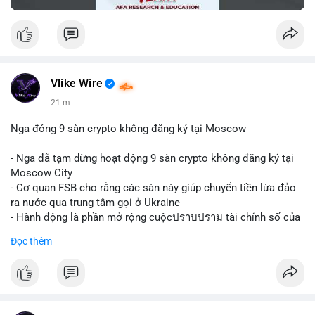
Vlike Wire
21 m
Nga đóng 9 sàn crypto không đăng ký tại Moscow
- Nga đã tạm dừng hoạt động 9 sàn crypto không đăng ký tại
Moscow City
- Cơ quan FSB cho rằng các sàn này giúp chuyển tiền lừa đảo
ra nước qua trung tâm gọi ở Ukraine
- Hành động là phần mở rộng cuộcปราบปราม tài chính số của
Nga
Đọc thêm
$btc $eth
#vlikevn
#titanbot