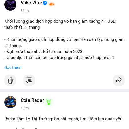
📰 Nguồn: Cointelegraph
Vlike Wire
36 m
Khối lượng giao dịch hợp đồng vô hạn giảm xuống 4T USD,
thấp nhất 31 tháng
- Khối lượng giao dịch hợp đồng vô hạn trên sàn tập trung giảm
31 tháng.
- Đạt mức thấp nhất kể từ cuối năm 2023.
- Giao dịch trên sàn phi tập trung gần đạt mức thấp nhất 1
năm.
Đọc thêm
#binancesquare
#cryptonews
#cex
#futures
$btc $eth
#vlikevn
#titanbot
Coin Radar
40 m
📰 Nguồn: Cointelegraph
Radar Tâm Lý Thị Trường: Sợ hãi mạnh, tìm kiếm lạc quan yếu