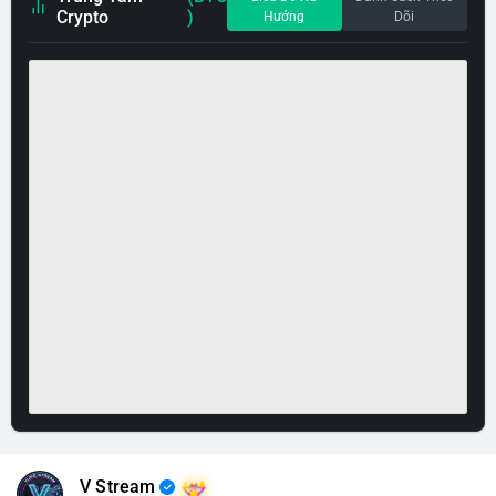
Crypto
)
Hướng
Dõi
V Stream