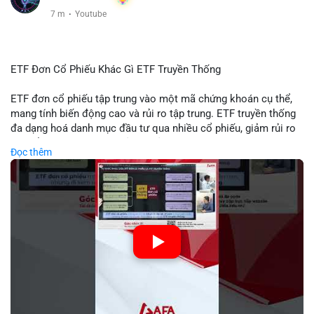
7 m
·
Youtube
ETF Đơn Cổ Phiếu Khác Gì ETF Truyền Thống
ETF đơn cổ phiếu tập trung vào một mã chứng khoán cụ thể,
mang tính biến động cao và rủi ro tập trung. ETF truyền thống
đa dạng hoá danh mục đầu tư qua nhiều cổ phiếu, giảm rủi ro
cụ thể. Sự khác biệt này ảnh hưởng đến chiến lược phân배 tài
Đọc thêm
sản và mức độ tiếp xúc với thị trường.
🎥 Xem video trực tiếp tại:
Nguồn: Tài chính & Kinh doanh