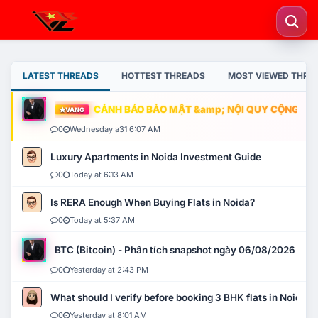
LATEST THREADS
HOTTEST THREADS
MOST VIEWED THRE
CẢNH BÁO BẢO MẬT &amp; NỘI QUY CỘNG ĐỒNG
VÀNG
0
Wednesday a31 6:07 AM
Luxury Apartments in Noida Investment Guide
0
Today at 6:13 AM
Is RERA Enough When Buying Flats in Noida?
0
Today at 5:37 AM
BTC (Bitcoin) - Phân tích snapshot ngày 06/08/2026
0
Yesterday at 2:43 PM
What should I verify before booking 3 BHK flats in Noida?
0
Yesterday at 8:01 AM