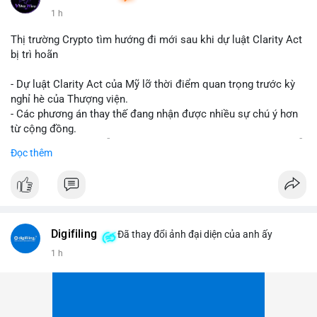
1 h
Thị trường Crypto tìm hướng đi mới sau khi dự luật Clarity Act
bị trì hoãn
- Dự luật Clarity Act của Mỹ lỡ thời điểm quan trọng trước kỳ
nghỉ hè của Thượng viện.
- Các phương án thay thế đang nhận được nhiều sự chú ý hơn
từ cộng đồng.
- Thị trường crypto vẫn tiếp tục vận động bất chấp sự chậm trễ
Đọc thêm
về pháp lý.
#binancesquare
#cryptonews
#regulation
#uspolitics
$btc $eth
Digifiling
Đã thay đổi ảnh đại diện của anh ấy
#vlikevn
#titanbot
1 h
📰 Nguồn: CoinDesk