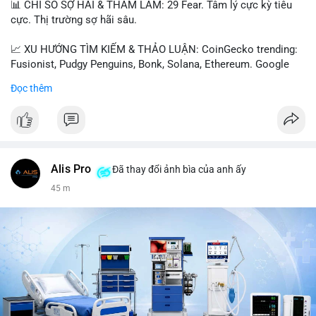
📊 CHỈ SỐ SỢ HÃI & THAM LAM: 29 Fear. Tâm lý cực kỳ tiêu
cực. Thị trường sợ hãi sâu.
📈 XU HƯỚNG TÌM KIẾM & THẢO LUẬN: CoinGecko trending:
Fusionist, Pudgy Penguins, Bonk, Solana, Ethereum. Google
Trends Việt Nam: vietnam vs cambodia, cà phê, thành lộc, hồ
Đọc thêm
tiêu, vũ khí hạt nhân, đội tuyển Brasil, cúp U20 Châu Á.
LunarCrush trending: Ethereum, Solana, Taylor Swift, Tesla,
UFC 310, Premier League, Champions League, NCAA Football,
Dogecoin, LeBron James, Andreessen Horowitz, NFL,
Polkadot, Real Madrid, Beyoncé, Microsoft, UFC 311, Chainlink,
MrBeast, Google. Binance Square: nhiều post về lệnh long, lợi
Alis Pro
Đã thay đổi ảnh bìa của anh ấy
nhuận, $HFT/$SKYAI, $RIVER, $WLD, $ALLO, Top trader 30
45 m
ngày, POV Binancian, bình nước Binance, sân khấu, chia sẻ trải
nghiệm.
💬 DÒNG CHẢY TIN TỨC & TRUYỀN THÔNG: Telegram
CoinTelegraph: Saylor nói Bitcoin không cần rõ ràng, Mỹ cần
rõ ràng; CEX futures volume giảm xuống $4 tỷ trong tháng 7,
thấp nhất từ tháng 12/2023; Prophet Market ra mắt thị trường
dự đoán human vs AI; Trump nói crypto làเรื่อง lớn, người dùng