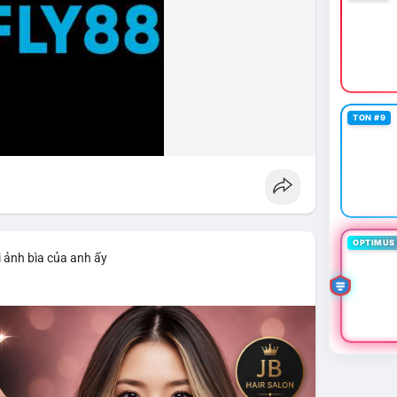
TON #9
OPTIMUS 
 ảnh bìa của anh ấy