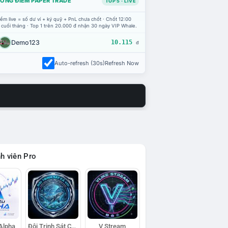
ỔNG ĐIỂM PAPER TRADE
TOP 5 · LIVE
ểm live = số dư ví + ký quỹ + PnL chưa chốt · Chốt 12:00
 cuối tháng · Top 1 trên 20.000 đ nhận 30 ngày VIP Whale.
Demo123
10.115
đ
Auto-refresh (30s)
Refresh Now
h viên Pro
 Alpha
Đội Trinh Sát Cá Voi
V Stream