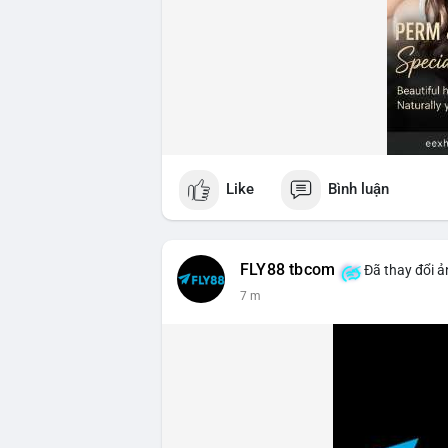
Like
Bình luận
FLY88 tbcom
Đã thay đổi ả
7 m