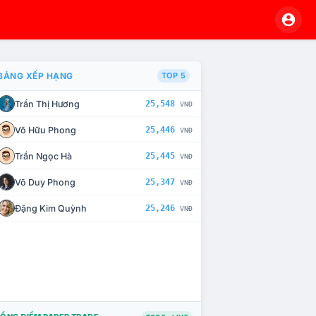
BẢNG XẾP HẠNG
TOP 5
Trần Thị Hương
25,548
VNĐ
À CHẾ TÀI XỬ LÝ VI PHẠM
Võ Hữu Phong
25,446
VNĐ
Trần Ngọc Hà
25,445
VNĐ
Võ Duy Phong
25,347
VNĐ
Đặng Kim Quỳnh
25,246
VNĐ