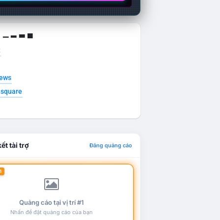
g ▁ ▂ ▃ ▄
t
news
esquare
ết tài trợ
Đăng quảng cáo
1
Quảng cáo tại vị trí #1
Nhấn để đặt quảng cáo của bạn