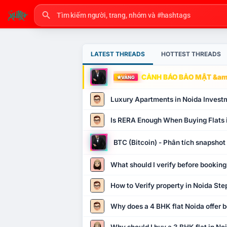
LATEST THREADS
HOTTEST THREADS
CẢNH BÁO BẢO MẬT &amp
VÀNG
Luxury Apartments in Noida Invest
Is RERA Enough When Buying Flats 
BTC (Bitcoin) - Phân tích snapsho
What should I verify before booking
How to Verify property in Noida Ste
Why does a 4 BHK flat Noida offer b