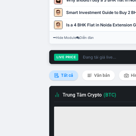
Why should I buy a 3 BHK flat in No
Smart Investment Guide to Buy 2 BH
Is a 4 BHK Flat in Noida Extension
Hide Module
Diễn đàn
Đang tải giá live...
LIVE PRICE
Tất cả
Văn bản
Hì
Trung Tâm Crypto
(BTC)