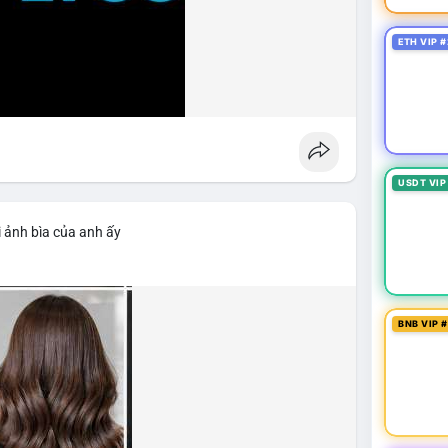
ETH VIP #
USDT VIP
 ảnh bìa của anh ấy
BNB VIP 