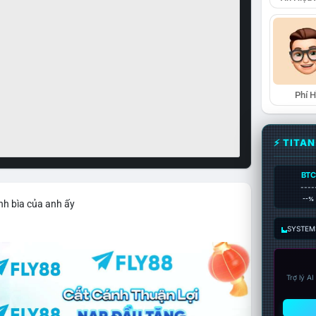
Phí 
⚡ TITA
BTC
----
--%
nh bìa của anh ấy
SYSTEM:
Trợ lý A