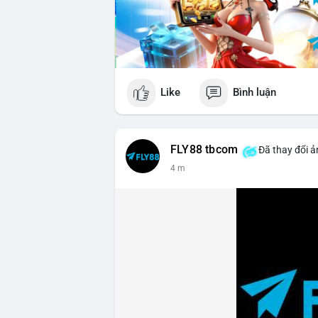
Like
Bình luận
FLY88 tbcom
Đã thay đổi ả
5 m