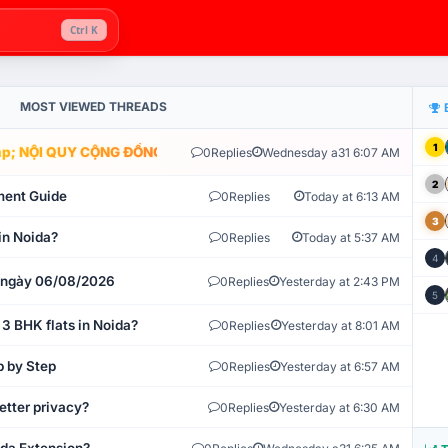
Ctrl K
MOST VIEWED THREADS
1
; NỘI QUY CỘNG ĐỒNG VLIKE.VN: HỆ THỐNG GIÁM SÁT TỰ ĐỘNG V
0
Replies
Wednesday a31 6:07 AM
2
ment Guide
0
Replies
Today at 6:13 AM
3
in Noida?
0
Replies
Today at 5:37 AM
4
t ngày 06/08/2026
0
Replies
Yesterday at 2:43 PM
5
 3 BHK flats in Noida?
0
Replies
Yesterday at 8:01 AM
p by Step
0
Replies
Yesterday at 6:57 AM
etter privacy?
0
Replies
Yesterday at 6:30 AM