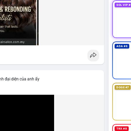
SOL VIP #
ADA #6
nh đại diện của anh ấy
DOGE #7
TRX #8