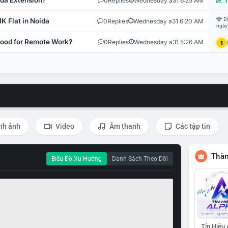
ida Extension?
0
Replies
Wednesday a31 6:25 AM
T
Đi
K Flat in Noida
0
Replies
Wednesday a31 6:20 AM
ngày
 Good for Remote Work?
0
Replies
Wednesday a31 5:26 AM
1
nh ảnh
Video
Âm thanh
Các tập tin
Thàn
Biểu Đồ Xu Hướng
Danh Sách Theo Dõi
Tín Hiệu