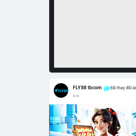
FLY88 tbcom
Đã thay đổi ả
5 m