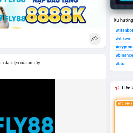
Xu hướn
#titanbo
#vlikevn
#crypto
#binanc
nh đại diện của anh ấy
#btc
Liên k
BTC VIP #